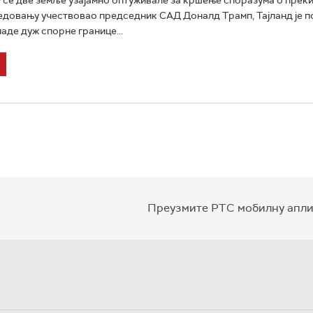
редовању учествовао председник САД Доналд Трамп, Тајланд је 
аде дуж спорне границе...
Преузмите РТС мобилну апли