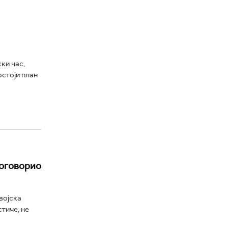
ки час,
остоји план
договорио
војска
тиче, не