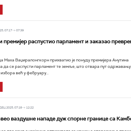
5, 07:17 -> 07:39
и премијер распустио парламент и заказао превр
а Маха Ваџиралонгкорн прихватио је понуду премијера Анутина
 да се распусти парламент те земље, што отвара пут одржавању
избора већ у фебруару...
Ц 2025, 07:18 -> 12:22
звео ваздушне нападе дуж спорне границе са Кам
 се две земље узајамно оптуживале за кршење споразума о прекид