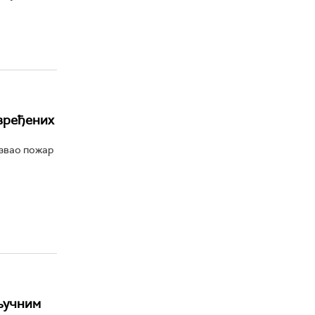
овређених
азвао пожар
кључним