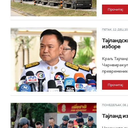
Прочитај
ПЕТАК, 12. ДЕЦ 202
Тајландск
изборе
Краљ Тајланд
Чарнвиракула
превремених 
Прочитај
ПОНЕДЕЉАК, 08. ДЕ
Тајланд и
Након што су