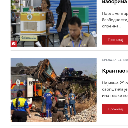
изборима
Парламентарн
безбедности,
спремна...
Прочитај
СРЕДА, 14. ЈАН 202
Кран пао 
Најмање 29 ос
саопштила је
има тешке по
Прочитај