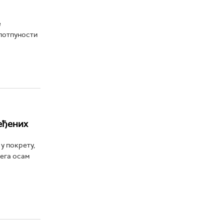
е
 потпуности
ређених
у покрету,
чега осам