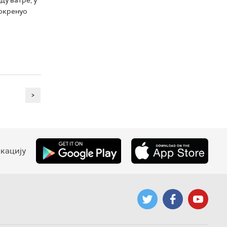
покренуо
>
кацију