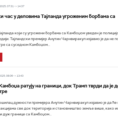
025, 07:31 -> 14:37
и час у деловима Тајланда угроженим борбама са
ајланда који су угрожени борбама са Камбоџом уведен je полицијс
едији. Тајландски премијер Анутин Чарнвиракул изјавио је да не п
тре са суседном Камбоџом...
25, 08:06 -> 13:43
Камбоџа ратују на граници, док Трамп тврди да је 
тре
ршилац дужности премијера Анутин Чарнвиракул изјавио је да ће 
 акцијама све док територија и становништво земље више, како ис
и дуж границе са Камбоџом...