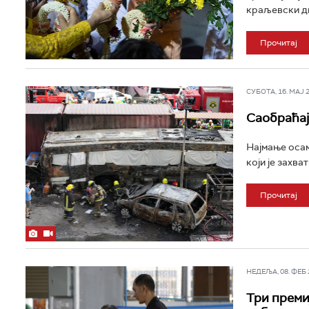
краљевски дво
Прочитај
СУБОТА, 16. МАЈ 20
Саобраћај
Најмање осам
који је захва
Прочитај
НЕДЕЉА, 08. ФЕБ 2
Три преми