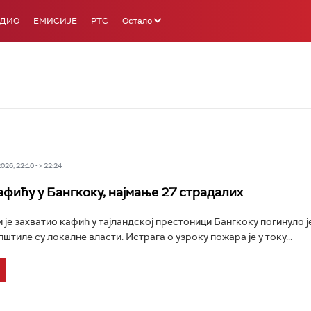
АДИО
ЕМИСИЈЕ
РТС
Остало
26, 22:10 -> 22:24
афићу у Бангкоку, најмање 27 страдалих
и је захватио кафић у тајландској престоници Бангкоку погинуло ј
штиле су локалне власти. Истрага о узроку пожара је у току...