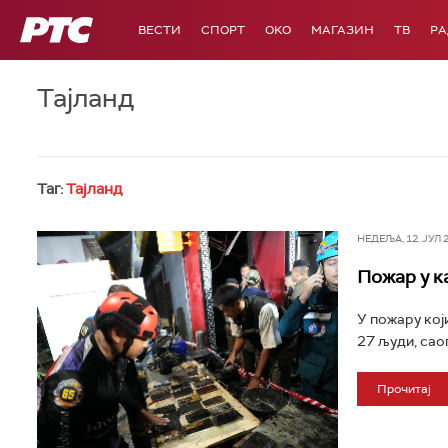
РТС
ВЕСТИ
СПОРТ
OKO
МАГАЗИН
ТВ
Р
Тајланд
Таг:
Тајланд
НЕДЕЉА, 12. ЈУЛ 20
Пожар у к
У пожару кој
27 људи, саоп
Прочитај