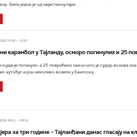
р. Била једна је од најистакнутијих...
26, 13:09 -> 13:25
ни карамбол у Тајланду, осморо погинулих и 25 п
 људи је погинуло, а 25 повређено након што је судар возова из
тио аутобус и још неколико возила у Бангкоку...
026, 06:11 -> 06:32
јера за три године – Тајланђани данас гласају на 