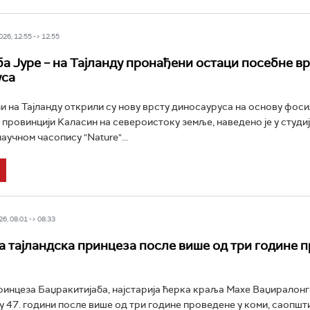
26, 12:55 -> 12:55
ба Јуре – на Тајланду пронађени остаци посебне в
уса
 на Тајланду открили су нову врсту диносауруса на основу фоси
 провинцији Kаласин на североистоку земље, наведено је у студији
аучном часопису "Nature"...
6, 08:01 -> 08:33
 тајландска принцеза после више од три године 
ринцеза Баџракитијаба, најстарија ћерка краља Махе Ваџиралонг
 у 47. години после више од три године проведене у коми, саопшти