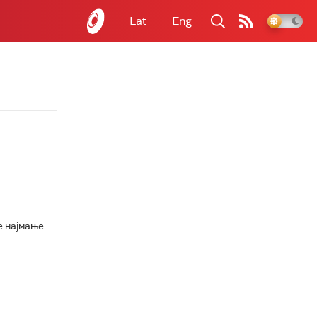
Lat
Eng
е најмање