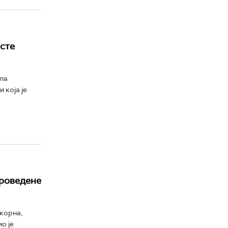
рсте
ла
 која је
проведене
корна,
о је