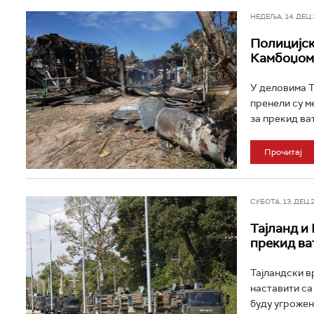
НЕДЕЉА, 14. ДЕЦ 2
Полицијск
Камбоџом
У деловима Т
пренели су м
за прекид ва
Прочитај
СУБОТА, 13. ДЕЦ 20
Тајланд и 
прекид ва
Тајландски в
наставити са
буду угрожен