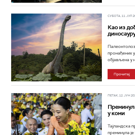
СУБОТА, 11. ЈУЛ 20
Као из до
диносаур
Палеонтолози
пронађених у
објављена у н
Прочитај
ПЕТАК, 12. ЈУН 202
Преминула
у коми
Тајландска п
преминула је