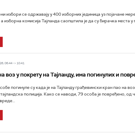
и избори се одржавају у 400 изборних јединица уз појачане мер
 а изборна комисија Тајланда саопштила је да су бирачка места у
6, 06:44 -> 10:41
на воз у покрету на Тајланду, има погинулих и пов
обе погинуле су када је на Тајланду грађевински кран пао на воз 
 тајландска полиција. Како се наводи, 79 особа је повређено, од 
вреде...