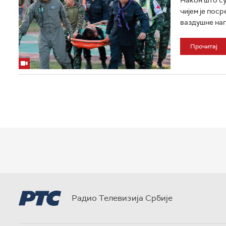
чијем је пос
ваздушне нап
Прочитај
Радио Телевизија Србије