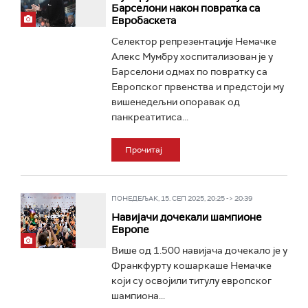
Барселони након повратка са
Евробаскета
Селектор репрезентације Немачке
Алекс Мумбру хоспитализован је у
Барселони одмах по повратку са
Европског првенства и предстоји му
вишенедељни опоравак од
панкреатитиса...
Прочитај
ПОНЕДЕЉАК, 15. СЕП 2025, 20:25 -> 20:39
Навијачи дочекали шампионе
Европе
Више од 1.500 навијача дочекало је у
Франкфурту кошаркаше Немачке
који су освојили титулу европског
шампиона...