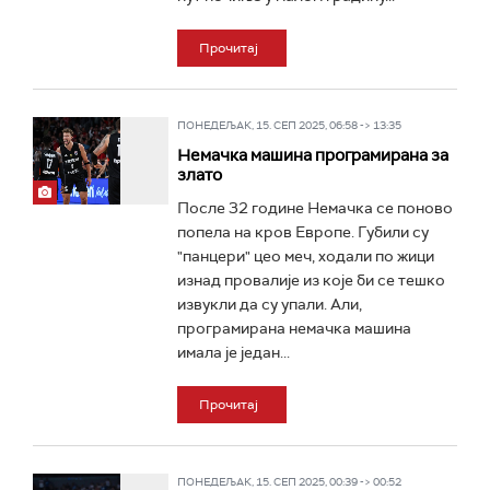
Прочитај
ПОНЕДЕЉАК, 15. СЕП 2025, 06:58 -> 13:35
Немачка машина програмирана за
злато
После 32 године Немачка се поново
попела на кров Европе. Губили су
"панцери" цео меч, ходали по жици
изнад провалије из које би се тешко
извукли да су упали. Али,
програмирана немачка машина
имала је један...
Прочитај
ПОНЕДЕЉАК, 15. СЕП 2025, 00:39 -> 00:52