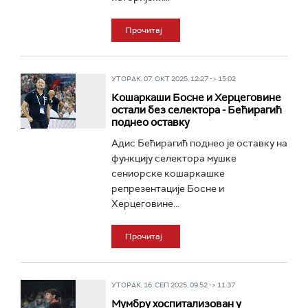
Прочитај
УТОРАК, 07. ОКТ 2025, 12:27 -> 15:02
Кошаркаши Босне и Херцеговине
остали без селектора - Бећирагић
поднео оставку
Адис Бећирагић поднео је оставку на
функцију селектора мушке
сениорске кошаркашке
репрезентације Босне и
Херцеговине...
Прочитај
УТОРАК, 16. СЕП 2025, 09:52 -> 11:37
Мумбру хоспитализован у