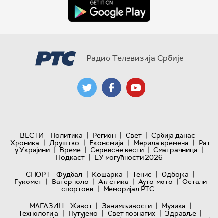
Радио Телевизија Србије
|
|
|
|
ВЕСТИ
Политика
Регион
Свет
Србија данас
|
|
|
|
Хроника
Друштво
Економија
Мерила времена
Рат
|
|
|
|
у Украјини
Време
Сервисне вести
Сматрачница
|
Подкаст
ЕУ могућности 2026
|
|
|
|
СПОРТ
Фудбал
Кошарка
Тенис
Одбојка
|
|
|
|
Рукомет
Ватерполо
Атлетика
Ауто-мото
Остали
|
спортови
Меморијал РТС
|
|
|
МАГАЗИН
Живот
Занимљивости
Музика
|
|
|
|
Технологијa
Путујемо
Свет познатих
Здравље