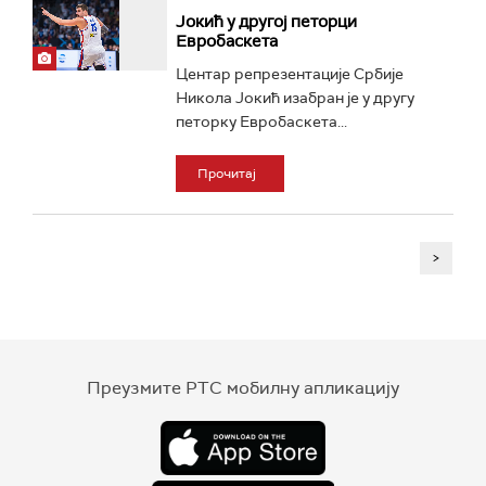
Јокић у другој петорци
Евробаскета
Центар репрезентације Србије
Никола Јокић изабран је у другу
петорку Евробаскета...
Прочитај
>
Преузмите РТС мобилну апликацију