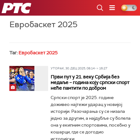
РТС
Евробаскет 2025
Таг:
Евробаскет 2025
УТОРАК, 30. ДЕЦ 2025, 08:14 -> 16:27
Први пут у 21. веку Србија без
медаље – година коју српски спорт
неће памтити по добром
Српски спорт је 2025. године
доживео најтежи ударац у новијој
историји. Разочарања су се низала
једно за другим, а најдубље су болела
она у екипним спортовима, посебно у
кошарци, где се догодио
историјски...