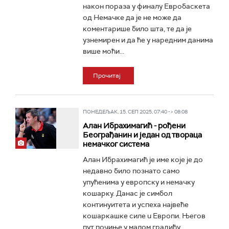
након пораза у финалу Евробаскета
од Немачке да је не може да
коментарише било шта, те да је
узнемирен и да ће у наредним данима
више моћи...
Прочитај
ПОНЕДЕЉАК, 15. СЕП 2025, 07:40 -> 08:08
Алан Ибрахимагић - рођени
Београђанин и један од твораца
немачког система
Алан Ибрахимагић је име које је до
недавно било познато само
упућенима у европску и немачку
кошарку. Данас је симбол
континуитета и успеха највеће
кошаркашкe силe u Европи. Његов
пут почиње у малом градићу...