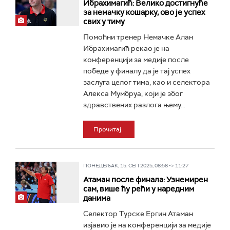
Ибрахимагић: Велико достигнуће
за немачку кошарку, ово је успех
свих у тиму
Помоћни тренер Немачке Алан
Ибрахимагић рекао је на
конференцији за медије после
победе у финалу да је тај успех
заслуга целог тима, као и селектора
Алекса Мумбруа, који је због
здравствених разлога њему...
Прочитај
ПОНЕДЕЉАК, 15. СЕП 2025, 08:58 -> 11:27
Атаман после финала: Узнемирен
сам, више ћу рећи у наредним
данима
Селектор Турске Ергин Атаман
изјавио је на конференцији за медије