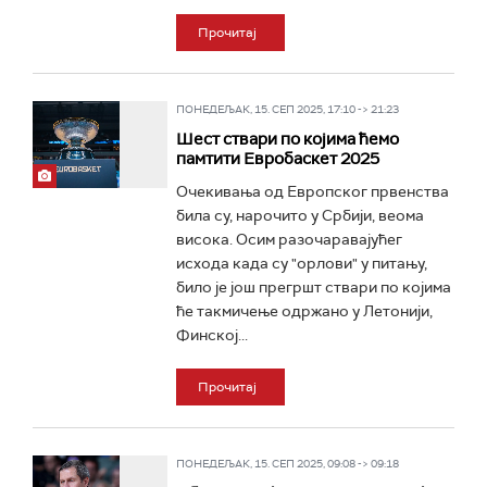
Прочитај
ПОНЕДЕЉАК, 15. СЕП 2025, 17:10 -> 21:23
Шест ствари по којима ћемо
памтити Евробаскет 2025
Очекивања од Европског првенства
била су, нарочито у Србији, веома
висока. Осим разочаравајућег
исхода када су "орлови" у питању,
било је још прегршт ствари по којима
ће такмичење одржано у Летонији,
Финској...
Прочитај
ПОНЕДЕЉАК, 15. СЕП 2025, 09:08 -> 09:18