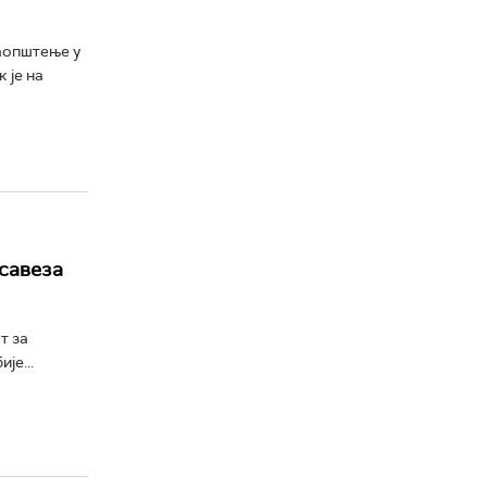
аопштење у
 је на
савеза
т за
је...