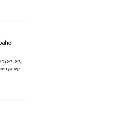
раће
 (2:3, 2:3,
шни турнир