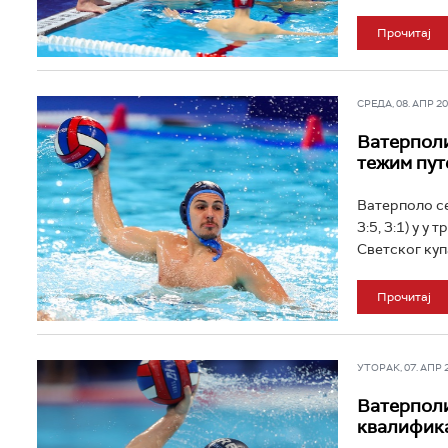
Прочитај
СРЕДА, 08. АПР 202
Ватерполи
тежим пут
Ватерполо сел
3:5, 3:1) у 
Светског купа
Прочитај
УТОРАК, 07. АПР 20
Ватерполи
квалифика