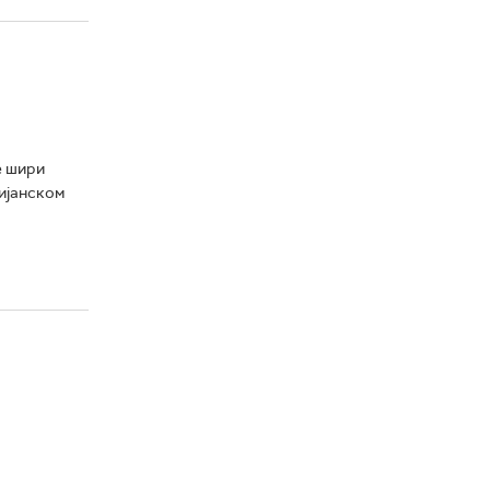
е шири
лијанском