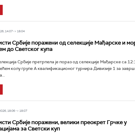
6, 14:07 -> 18:04
сти Србије поражени од селекције Мађарске и мо
ем до Светског купа
екција Србије претрпела је пораз од селекције Мађарске са 12:10
у трећем колу групе А квалификационог турнира Дивизије 1 за завр
...
26, 18:06 -> 18:07
сти Србије поражени, велики преокрет Грчке у
цијама за Светски куп