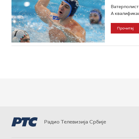
Ватерполисти 
А квалификац
Прочитај
Радио Телевизија Србије