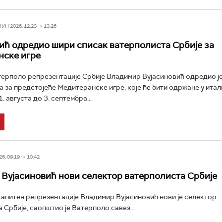
Н 2026, 12:23 -> 13:26
ић одредио шири списак ватерполиста Србије за
нске игре
ерполо репрезентације Србије Владимир Вујасиновић одредио ј
а за предстојеће Медитеранске игре, које ће бити одржане у ита
. августа до 3. септембра...
6, 09:19 -> 10:42
Вујасиновић нови селектор ватерполиста Србије
питен репрезентације Владимир Вујасиновић нови је селектор
 Србије, саопштио је Ватерполо савез...