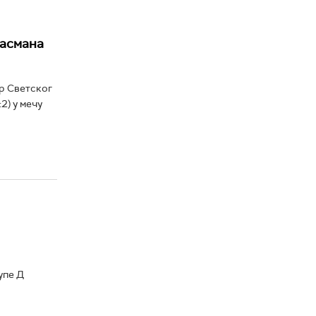
ласмана
ир Светског
2) у мечу
упе Д