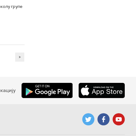
 колу групе
>
кацију