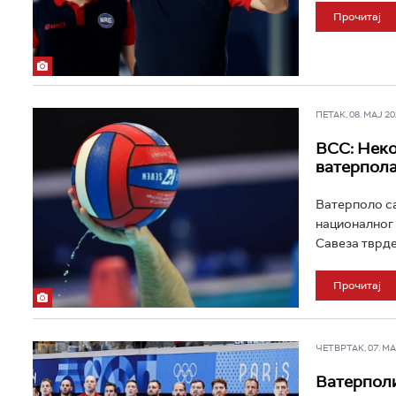
Прочитај
ПЕТАК, 08. МАЈ 202
ВСС: Неко
ватерпол
Ватерполо са
националног 
Савеза тврде 
Прочитај
ЧЕТВРТАК, 07. МАЈ
Ватерполи