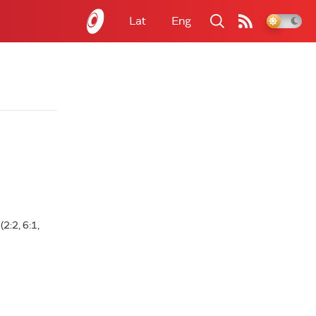
Lat
Eng
:2, 6:1,