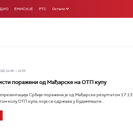
АДИО
ЕМИСИЈЕ
РТС
Остало
26, 22:49 -> 22:55
сти поражени од Мађарске на ОТП купу
презентација Србије поражена је од Мађарске резултатом 17:13 (2
ругом колу ОТП купа, који се одржава у Будимпешти...