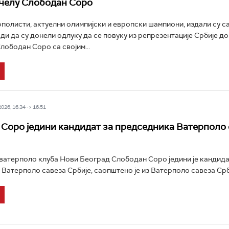
челу Слободан Соро
полисти, актуелни олимпијски и европски шампиони, издали су с
ди да су донели одлуку да се повуку из репрезентације Србије док
лободан Соро са својим...
26, 16:34 -> 16:51
Соро једини кандидат за председника Ватерполо 
атерполо клуба Нови Београд Слободан Соро једини је кандида
Ватерполо савеза Србије, саопштено је из Ватерполо савеза Срби