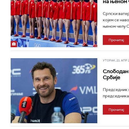
на њеном 
Српски ватер
којем се наво
њеном челу С
Прочитај
УТОРАК, 21. АПР 20
Слободан 
Србије
Председник в
председника 
Прочитај