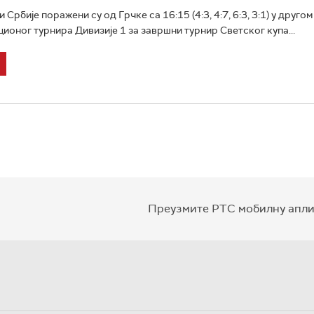
Србије поражени су од Грчке са 16:15 (4:3, 4:7, 6:3, 3:1) у другом
ионог турнира Дивизије 1 за завршни турнир Светског купа...
Преузмите РТС мобилну апли