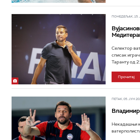
ПОНЕДЕЉАК, 15. ЈУ
Вујасинов
Медитера
Селектор ват
списак играч
Таранту од 21
Прочитај
ПЕТАК, 05. ЈУН 202
Владимир 
Некадашњи ка
ватерполиста