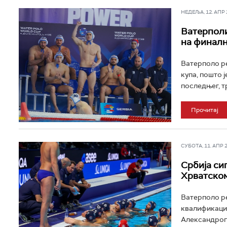
НЕДЕЉА, 12. АПР 2
Ватерполи
на финалн
Ватерполо ре
купа, пошто ј
последњег, тр
Прочитај
СУБОТА, 11. АПР 20
Србија си
Хрватском
Ватерполо ре
квалификацио
Александропо