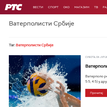
РТС
ВЕСТИ
СПОРТ
OKO
МАГАЗИН
ТВ
Р
Ватерполисти Србије
Таг:
Ватерполисти Србије
СУБОТА, 04. ЈУЛ 20
Ватерполи
Ватерполо ре
5:5, 4:5) у д
Прочитај