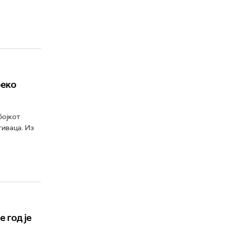
реко
бојкот
тиваца. Из
 год је