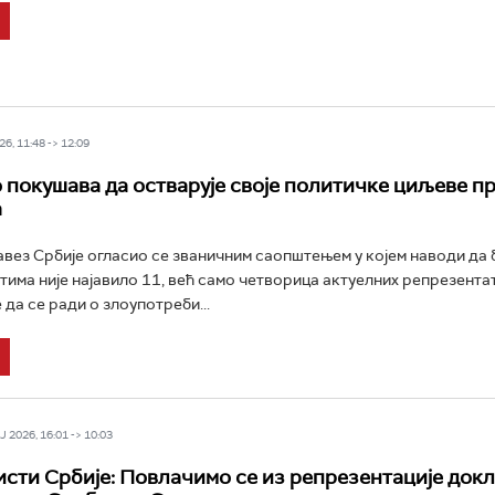
6, 11:48 -> 12:09
 покушава да остварује своје политичке циљеве п
а
вез Србије огласио се званичним саопштењем у којем наводи да 
тима није најавило 11, већ само четворица актуелних репрезента
да се ради о злоупотреби...
 2026, 16:01 -> 10:03
сти Србије: Повлачимо се из репрезентације докле