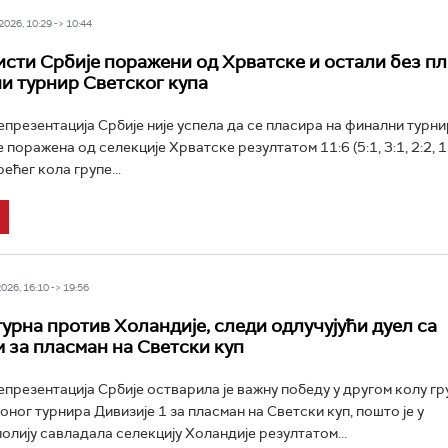
026, 10:29 -> 10:44
сти Србије поражени од Хрватске и остали без п
и турнир Светског купа
презентација Србије није успела да се пласира на финални турн
е поражена од селекције Хрватске резултатом 11:6 (5:1, 3:1, 2:2, 1:
ећег кола групе...
26, 16:10 -> 19:56
гурна против Холандије, следи одлучујући дуел са
 за пласман на Светски куп
презентација Србије остварила је важну победу у другом колу гр
ног турнира Дивизије 1 за пласман на Светски куп, пошто је у
лију савладала селекцију Холандије резултатом...