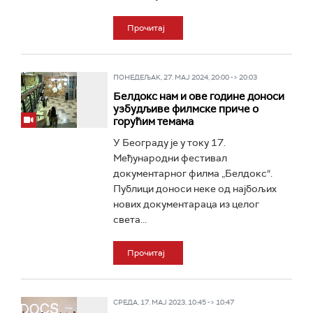
Прочитај
ПОНЕДЕЉАК, 27. МАЈ 2024, 20:00 -> 20:03
Белдокс нам и ове године доноси
узбудљиве филмске приче о
горућим темама
У Београду је у току 17.
Међународни фестивал
документарног филма „Белдокс“.
Публици доноси неке од најбољих
нових документараца из целог
света...
Прочитај
СРЕДА, 17. МАЈ 2023, 10:45 -> 10:47