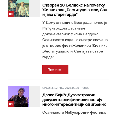
Отворен 18. Белдокс, на почетку
Жилникова „Реституција, или, Сан
и јава старе гарде“
У Дому омладине Београда почео је
Међународни фестивал
документарног филма Белдокс.
Осамнаесто издање смотре свечано
је отворио филм Желимира Жилника
„Реституција, или, Сан и јава старе
гарде“...
Прочитај
СУБОТА, 17. МАЈ 2025, 08:00 -> 08:20
Дарко Бајић: Дугометражни
документарни филмови постају
много интересантнији од играних
Осамнаести Међународни фестивал