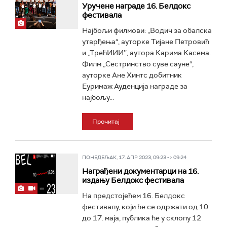
Уручене награде 16. Белдокс
фестивала
Најбољи филмови: „Водич за обалска
утврђења“, ауторке Тијане Петровић
и „ТрећИИИ’’, аутора Kарима Kасема.
Филм „Сестринство суве сауне“,
ауторке Ане Хинтс добитник
Еуримаж Ауденција награде за
најбољу...
Прочитај
ПОНЕДЕЉАК, 17. АПР 2023, 09:23 -> 09:24
Награђени документарци на 16.
издању Белдокс фестивала
На предстојећем 16. Белдокс
фестивалу, који ће се одржати од 10.
до 17. маја, публика ће у склопу 12