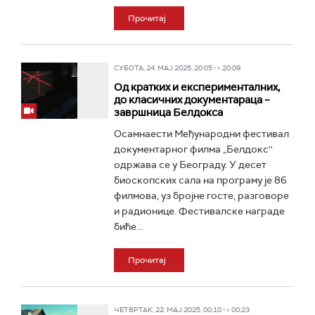
Прочитај
СУБОТА, 24. МАЈ 2025, 20:05 -> 20:09
Од кратких и експерименталних,
до класичних документараца –
завршница Белдокса
Осамнаести Међународни фестивал
документарног филма „Белдокс''
одржава се у Београду. У десет
биоскопских сала на програму је 86
филмова, уз бројне госте, разговоре
и радионице. Фестивалске награде
биће...
Прочитај
ЧЕТВРТАК, 22. МАЈ 2025, 00:10 -> 00:23