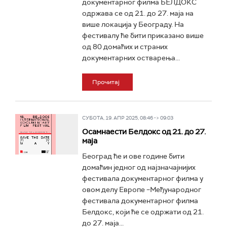
документарног филма БЕЛДОКС
одржава се од 21. до 27. маја на
више локација у Београду. На
фестивалу ће бити приказано више
од 80 домаћих и страних
документарних остварења...
Прочитај
СУБОТА, 19. АПР 2025, 08:46 -> 09:03
Осамнаести Белдокс од 21. до 27.
маја
Београд ће и ове године бити
домаћин једног од најзначајнијих
фестивала документарног филма у
овом делу Европе –Међународног
фестивала документарног филма
Белдокс, који ће се одржати од 21.
до 27. маја...