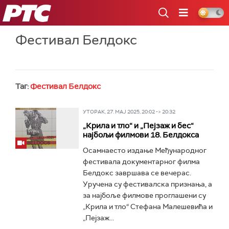
РТС
Фестивал Белдокс
Таг:
Фестивал Белдокс
УТОРАК, 27. МАЈ 2025, 20:02 -> 20:32
„Крила и тло“ и „Пејзаж и бес“
најбољи филмови 18. Белдокса
Осамнаесто издање Међународног
фестивала документарног филма
Белдокс завршава се вечерас.
Уручена су фестивалска признања, а
за најбоље филмове проглашени су
„Крила и тло“ Стефана Малешевића и
„Пејзаж...