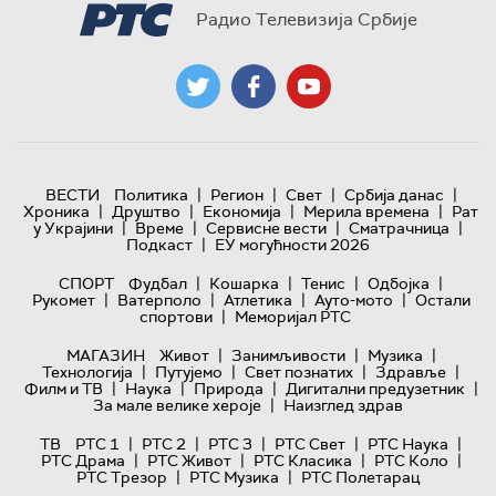
Радио Телевизија Србије
|
|
|
|
ВЕСТИ
Политика
Регион
Свет
Србија данас
|
|
|
|
Хроника
Друштво
Економија
Мерила времена
Рат
|
|
|
|
у Украјини
Време
Сервисне вести
Сматрачница
|
Подкаст
ЕУ могућности 2026
|
|
|
|
СПОРТ
Фудбал
Кошарка
Тенис
Одбојка
|
|
|
|
Рукомет
Ватерполо
Атлетика
Ауто-мото
Остали
|
спортови
Меморијал РТС
|
|
|
МАГАЗИН
Живот
Занимљивости
Музика
|
|
|
|
Технологијa
Путујемо
Свет познатих
Здравље
|
|
|
|
Филм и ТВ
Наука
Природа
Дигитални предузетник
|
За мале велике хероје
Наизглед здрав
|
|
|
|
|
ТВ
РТС 1
РТС 2
РТС 3
РТС Свет
РТС Наука
|
|
|
|
РТС Драма
РТС Живот
РТС Класика
РТС Коло
|
|
РТС Трезор
РТС Музика
РТС Полетарац