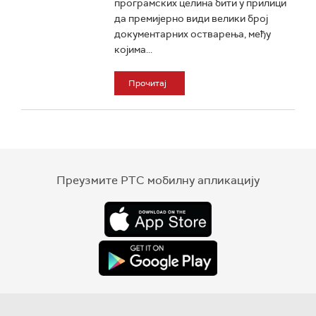
програмских целина бити у прилици
да премијерно види велики број
документарних остварења, међу
којима...
Прочитај
Преузмите РТС мобилну апликацију