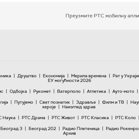
Преузмите РТС мобилну апли
|
|
|
|
оника
Друштво
Економија
Мерила времена
Рат у Украји
ЕУ могућности 2026
|
|
|
|
|
|
ис
Одбојка
Рукомет
Ватерполо
Атлетика
Ауто-мото
|
|
|
|
|
гијa
Путујемо
Свет познатих
Здравље
Филм и ТВ
Нау
|
хероје
Наизглед здрав
|
|
|
|
С Наука
РТС Драма
РТС Живот
РТС Класика
РТС Коло
|
|
|
 Београд 3
Београд 202
Радио Плетеница
Радио Рокенро
Архив