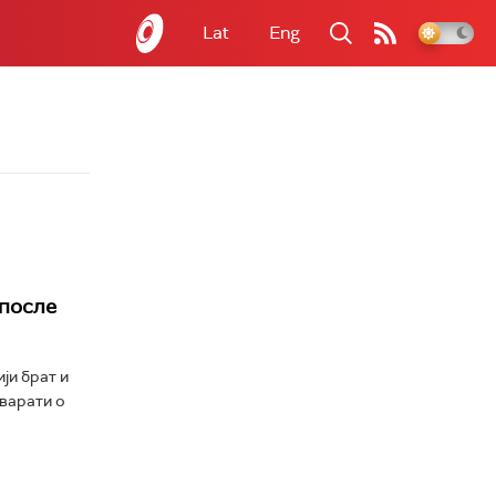
Lat
Eng
 после
ји брат и
оварати о