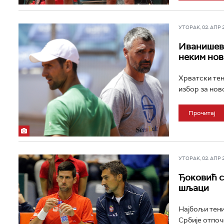
УТОРАК, 02. АПР 20
Иванишеви
неким нов
Хрватски тен
избор за нов
Прочитај
УТОРАК, 02. АПР 20
Ђоковић с
шљаци
Најбољи тени
Србије отпоч