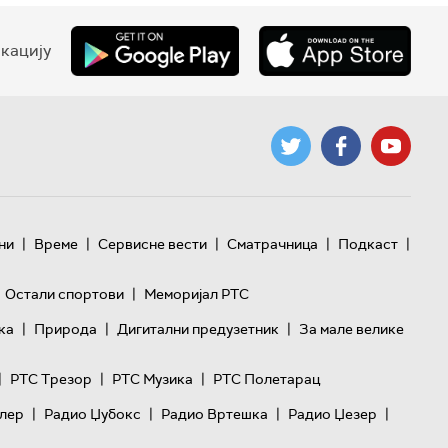
кацију
|
|
|
|
|
ни
Време
Сервисне вести
Сматрачница
Подкаст
|
Остали спортови
Меморијал РТС
|
|
|
ка
Природа
Дигитални предузетник
За мале велике
|
|
|
РТС Трезор
РТС Музика
РТС Полетарац
|
|
|
|
лер
Радио Џубокс
Радио Вртешка
Радио Џезер