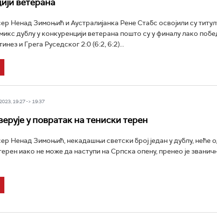
ији ветерана
ер Ненад Зимоњић и Аустралијанка Рене Стабс освојили су титул
микс дублу у конкуренцији ветерана пошто су у финалу лако поб
нез и Грега Руседског 2:0 (6:2, 6:2)...
023, 19:27 -> 19:37
ерује у повратак на тениски терен
ер Ненад Зимоњић, некадашњи светски број један у дублу, неће 
терен иако не може да наступи на Српска опену, пренео је званичн