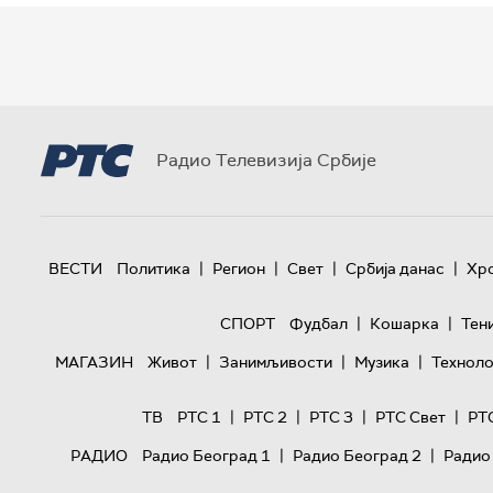
Радио Телевизија Србије
|
|
|
|
ВЕСТИ
Политика
Регион
Свет
Србија данас
Хр
|
|
СПОРТ
Фудбал
Кошарка
Тен
|
|
|
МАГАЗИН
Живот
Занимљивости
Музика
Техноло
|
|
|
|
ТВ
РТС 1
РТС 2
РТС 3
РТС Свет
РТ
|
|
РАДИО
Радио Београд 1
Радио Београд 2
Радио