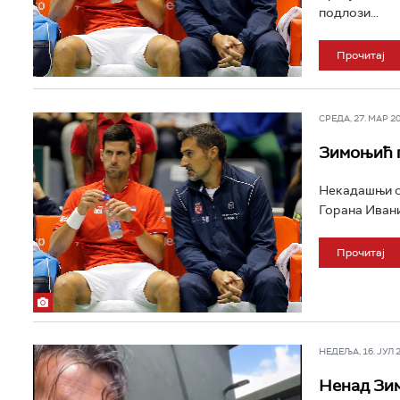
подлози...
Прочитај
СРЕДА, 27. МАР 202
Зимоњић п
Некадашњи ср
Горана Ивани
Прочитај
НЕДЕЉА, 16. ЈУЛ 20
Ненад Зим