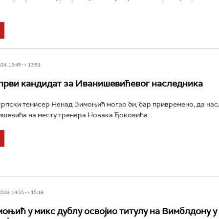
4, 13:45 -> 13:51
рви кандидат за Иванишевићевог наследника
пски тенисер Ненад Зимоњић могао би, бар привремено, да на
шевића на месту тренера Новака Ђоковића...
23, 14:55 -> 15:18
оњић у микс дублу освојио титулу на Вимблдону у