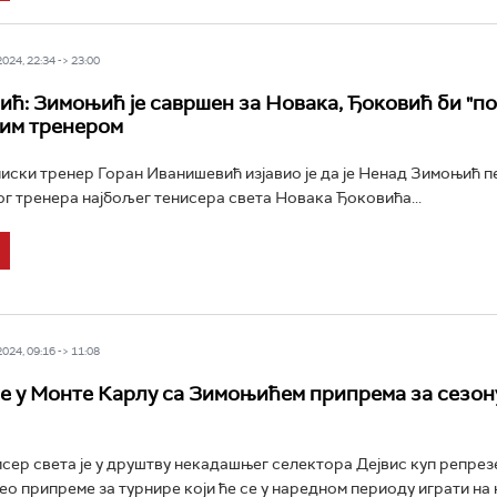
24, 22:34 -> 23:00
ћ: Зимоњић је савршен за Новака, Ђоковић би "по
им тренером
иски тренер Горан Иванишевић изјавио је да је Ненад Зимоњић 
ог тренера најбољег тенисера света Новака Ђоковића...
24, 09:16 -> 11:08
е у Монте Карлу са Зимоњићем припрема за сезон
сер света је у друштву некадашњег селектора Дејвис куп репрез
ео припреме за турнире који ће се у наредном периоду играти на 