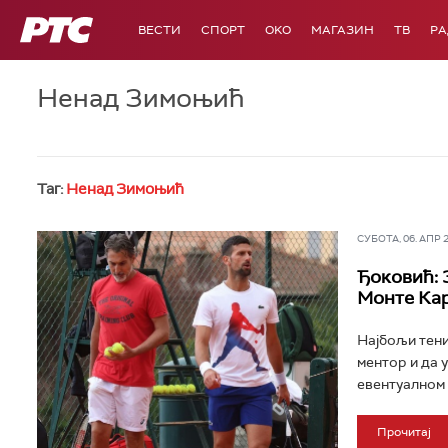
РТС
ВЕСТИ
СПОРТ
OKO
МАГАЗИН
ТВ
Р
Ненад Зимоњић
Таг:
Ненад Зимоњић
СУБОТА, 06. АПР 20
Ђоковић: 
Монте Ка
Најбољи тени
ментор и да 
евентуалном 
Прочитај