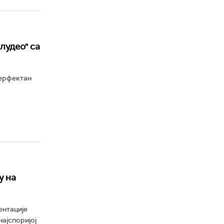
лудео" са
перфектан
у на
ентације
најспоријој