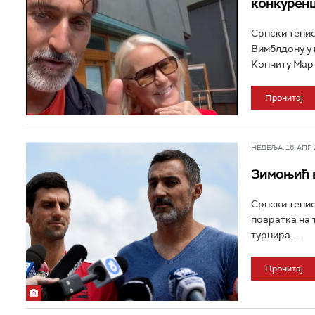
конкуренц
Српски тенис
Вимблдону у 
Кончиту Марти
Прочитај
НЕДЕЉА, 16. АПР 2
Зимоњић в
Српски тенис
повратка на 
турнира. ...
Прочитај