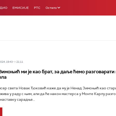
АДИО
ЕМИСИЈЕ
РТС
Остало
24, 19:43 -> 21:11
Зимоњић ми је као брат, за даље ћемо разговарати
рла
сер света Новак Ђоковић каже да му је Ненад Зимоњић као стари
ужива у раду с њим, али да ће након мастерса у Монте Карлу разг
наставку сарадње...