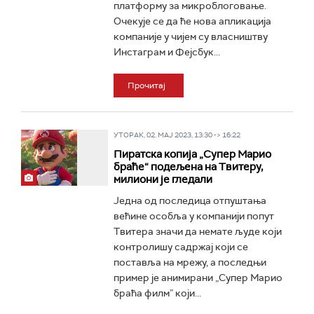
платформу за микроблоговање.
Очекује се да ће нова апликација
компаније у чијем су власништву
Инстаграм и Фејсбук...
Прочитај
УТОРАК, 02. МАЈ 2023, 13:30 -> 16:22
Пиратска копија „Супер Марио
браће“ подељена на Твитеру,
милиони је гледали
Једна од последица отпуштања
већине особља у компанији попут
Твитера значи да немате људе који
контролишу садржај који се
поставља на мрежу, а последњи
пример је анимирани „Супер Марио
браћа филм” који...