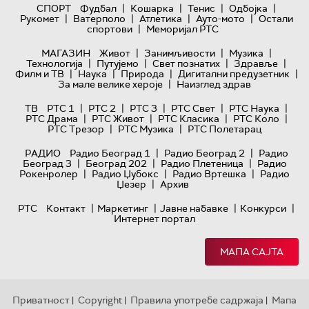
|
|
|
|
СПОРТ
Фудбал
Кошарка
Тенис
Одбојка
|
|
|
|
Рукомет
Ватерполо
Атлетика
Ауто-мото
Остали
|
спортови
Меморијал РТС
|
|
|
МАГАЗИН
Живот
Занимљивости
Музика
|
|
|
|
Технологијa
Путујемо
Свет познатих
Здравље
|
|
|
|
Филм и ТВ
Наука
Природа
Дигитални предузетник
|
За мале велике хероје
Наизглед здрав
|
|
|
|
|
ТВ
РТС 1
РТС 2
РТС 3
РТС Свет
РТС Наука
|
|
|
|
РТС Драма
РТС Живот
РТС Класика
РТС Коло
|
|
РТС Трезор
РТС Музика
РТС Полетарац
|
|
РАДИО
Радио Београд 1
Радио Београд 2
Радио
|
|
|
Београд 3
Београд 202
Радио Плетеница
Радио
|
|
|
Рокенролер
Радио Џубокс
Радио Вртешка
Радио
|
Џезер
Архив
|
|
|
|
РТС
Контакт
Маркетинг
Јавне набавке
Конкурси
Интернет портал
МАПА САЈТА
Приватност
Copyright
Правила употребе садржаја
Мапа
|
|
|