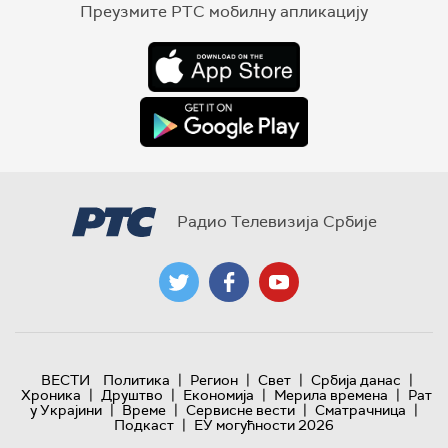
Преузмите РТС мобилну апликацију
Радио Телевизија Србије
|
|
|
|
ВЕСТИ
Политика
Регион
Свет
Србија данас
|
|
|
|
Хроника
Друштво
Економија
Мерила времена
Рат
|
|
|
|
у Украјини
Време
Сервисне вести
Сматрачница
|
Подкаст
ЕУ могућности 2026