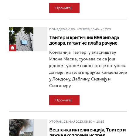
Прочитај
ПОНЕДЕЉАК, 03. ЈУЛ 2023, 15:46 -> 17:03
Твитер и критичних 666 хиљада
долара, гигант не плаћа рачуне
Компанија Твитер, у власништву
Илона Маска, суочава се са још
једном тужбом након што је оптужена
да није платила кирију за канцеларије
у Лондону, Даблину, Сиднеју и
Сингапуру...
Прочитај
УТОРАК, 23. МАЈ 2023, 08:30 -> 10:15
Вештачка интелигенција, Твитер и
лажна експлозија испред