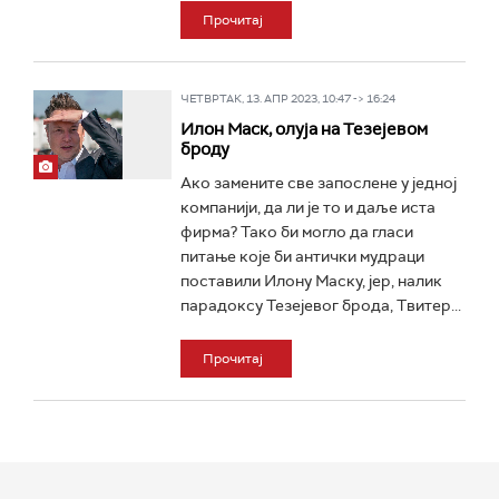
Прочитај
ЧЕТВРТАК, 13. АПР 2023, 10:47 -> 16:24
Илон Маск, олуја на Тезејевом
броду
Ако замените све запослене у једној
компанији, да ли је то и даље иста
фирма? Тако би могло да гласи
питање које би антички мудраци
поставили Илону Маску, јер, налик
парадоксу Тезејевог брода, Твитер...
Прочитај