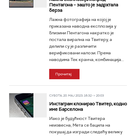
Пентагона – зашто је задрхтала
берза
Лажна фотографија на којој је
приказана наводна експлозија у
близини Пентагона накратко је
постала вирална на Твитеру, а
делили су је различити
верификовани налози. Према
наводима Тек кранча, комбинација...
Прочитај
СУБОТА, 20. МАЈ 2023, 16:32 -> 20:03
Инстаграм клонирао Твитер, кодно
име Барселона
Иако је будућност Твитера
неизвесна, Мета се бацила на
покушај да изгради следећу велику