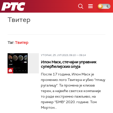
РТС
Твитер
Таг:
Твитер
УТОРАК, 25. ЈУЛ 2023, 09:10 -> 09:14
Илон Маск, стечајни управник
суперћелијских олуја
После 17 година, Илон Маск је
променио лого Твитера и убио “птицу
ругалицу“. Та промена је клизав
терен, а највеће светске компаније
то раде екстремно пажљиво, на
пример “БМВ“ 2020. године. Том
Мортон...