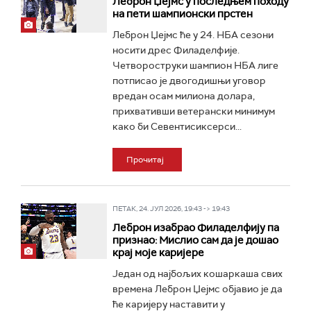
Леброн Џејмс у последњем походу
на пети шампионски прстен
Леброн Џејмс ће у 24. НБА сезони
носити дрес Филаделфије.
Четвороструки шампион НБА лиге
потписао је двогодишњи уговор
вредан осам милиона долара,
прихвативши ветерански минимум
како би Севентисиксерси...
Прочитај
ПЕТАК, 24. ЈУЛ 2026, 19:43 -> 19:43
Леброн изабрао Филаделфију па
признао: Мислио сам да је дошао
крај моје каријере
Један од најбољих кошаркаша свих
времена Леброн Џејмс објавио је да
ће каријеру наставити у