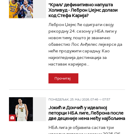
"Краљ" дефинитивно напушта
Холивуд - Леброн Џејмс долази
код Стефа Карија?
Леброн Џејмс ће одиграти своју
рекордну 24. сезону у НБА лиги у
новом тиму, пошто је званично
обавестио Лос Анђелес лејкерсе да
неће продужити сарадњу. Као
најизгледнија дестинација за
наставак каријере...
Прочитај
ПОНЕДЕЉАК, 25. МАЈ 2026, 07:46 -> 07:57
Јокић и Дончић у идеалној
петорци НБА лиге, Леброна после
две деценије нема међу најбољима
НБА лига је објавила састав три