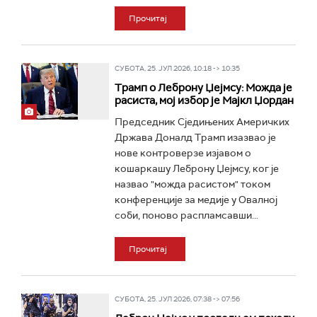
Прочитај
СУБОТА, 25. ЈУЛ 2026, 10:18 -> 10:35
Трамп о Леброну Џејмсу: Можда је
расиста, мој избор је Мајкл Џордан
Председник Сједињених Америчких
Држава Доналд Трамп изазвао је
нове контроверзе изјавом о
кошаркашу Леброну Џејмсу, ког је
назвао "можда расистом" током
конференције за медије у Овалној
соби, поново распламсавши...
Прочитај
СУБОТА, 25. ЈУЛ 2026, 07:38 -> 07:56