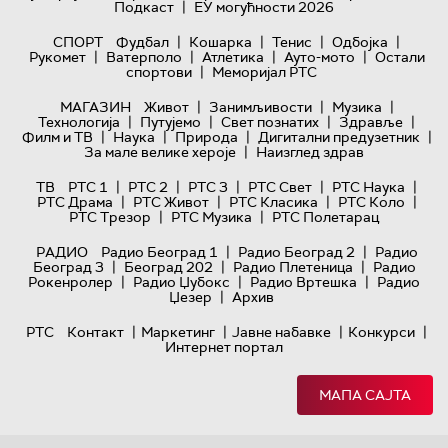
|
Подкаст
ЕУ могућности 2026
|
|
|
|
СПОРТ
Фудбал
Кошарка
Тенис
Одбојка
|
|
|
|
Рукомет
Ватерполо
Атлетика
Ауто-мото
Остали
|
спортови
Меморијал РТС
|
|
|
МАГАЗИН
Живот
Занимљивости
Музика
|
|
|
|
Технологијa
Путујемо
Свет познатих
Здравље
|
|
|
|
Филм и ТВ
Наука
Природа
Дигитални предузетник
|
За мале велике хероје
Наизглед здрав
|
|
|
|
|
ТВ
РТС 1
РТС 2
РТС 3
РТС Свет
РТС Наука
|
|
|
|
РТС Драма
РТС Живот
РТС Класика
РТС Коло
|
|
РТС Трезор
РТС Музика
РТС Полетарац
|
|
РАДИО
Радио Београд 1
Радио Београд 2
Радио
|
|
|
Београд 3
Београд 202
Радио Плетеница
Радио
|
|
|
Рокенролер
Радио Џубокс
Радио Вртешка
Радио
|
Џезер
Архив
|
|
|
|
РТС
Контакт
Маркетинг
Јавне набавке
Конкурси
Интернет портал
МАПА САЈТА