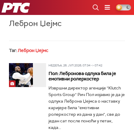
РТС
Леброн Џејмс
Таг:
Леброн Џејмс
НЕДЕЉА, 26. ЈУЛ 2026, 07:34 -> 07:42
Пол: Лебронова одлука била је
емотивни ролеркостер
Извршни директор агенције "Klutch
Sports Group" Рич Пол изјавио је да је
одлука Леброна Џејмса о наставку
каријере била "емотивни
ролеркостер из дана у дан", све до
један сат после поноћи у петак,
када...