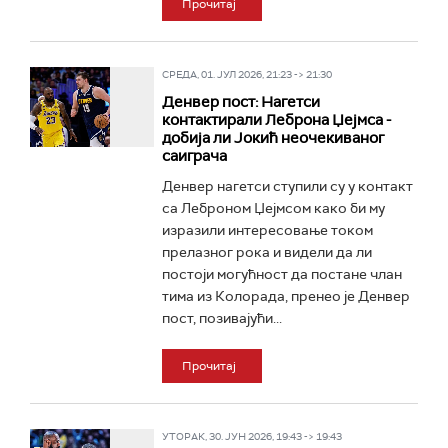
Прочитај
СРЕДА, 01. ЈУЛ 2026, 21:23 -> 21:30
Денвер пост: Нагетси
контактирали Леброна Џејмса -
добија ли Јокић неочекиваног
саиграча
Денвер нагетси ступили су у контакт
са Леброном Џејмсом како би му
изразили интересовање током
прелазног рока и видели да ли
постоји могућност да постане члан
тима из Колорада, пренео је Денвер
пост, позивајући...
Прочитај
УТОРАК, 30. ЈУН 2026, 19:43 -> 19:43