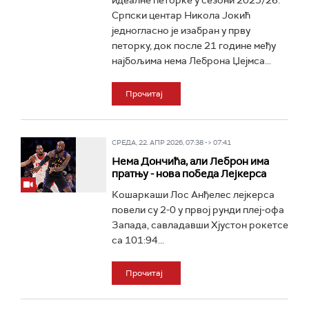
идеалне петорке у сезони 2025/26.
Српски центар Никола Јокић
једногласно је изабран у прву
петорку, док после 21 године међу
најбољима нема Леброна Џејмса...
Прочитај
СРЕДА, 22. АПР 2026, 07:38 -> 07:41
Нема Дончића, али Леброн има
пратњу - нова победа Лејкерса
Кошаркаши Лос Анђелес лејкерса
повели су 2-0 у првој рунди плеј-офа
Запада, савладавши Хјустон рокетсе
са 101:94...
Прочитај