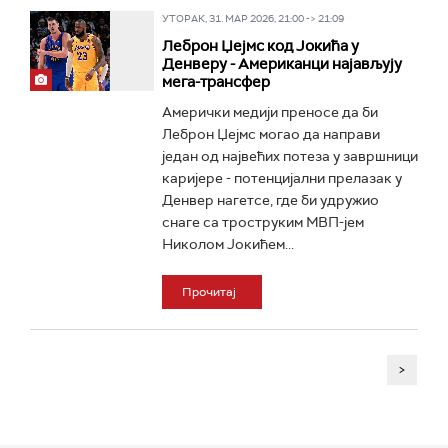
УТОРАК, 31. МАР 2026, 21:00 -> 21:09
Леброн Џејмс код Јокића у
Денверу - Американци најављују
мега-трансфер
Амерички медији преносе да би
Леброн Џејмс могао да направи
један од највећих потеза у завршници
каријере - потенцијални прелазак у
Денвер нагетсе, где би удружио
снаге са троструким МВП-јем
Николом Јокићем...
Прочитај
>