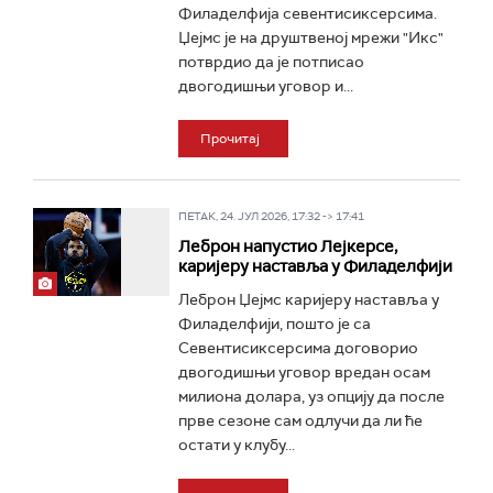
Филаделфија севентисиксерсима.
Џејмс је на друштвеној мрежи "Икс"
потврдио да је потписао
двогодишњи уговор и...
Прочитај
ПЕТАК, 24. ЈУЛ 2026, 17:32 -> 17:41
Леброн напустио Лејкерсе,
каријеру наставља у Филаделфији
Леброн Џејмс каријеру наставља у
Филаделфији, пошто је са
Севентисиксерсима договорио
двогодишњи уговор вредан осам
милиона долара, уз опцију да после
прве сезоне сам одлучи да ли ће
остати у клубу...