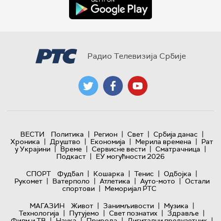
Радио Телевизија Србије
|
|
|
|
ВЕСТИ
Политика
Регион
Свет
Србија данас
|
|
|
|
Хроника
Друштво
Економија
Мерила времена
Рат
|
|
|
|
у Украјини
Време
Сервисне вести
Сматрачница
|
Подкаст
ЕУ могућности 2026
|
|
|
|
СПОРТ
Фудбал
Кошарка
Тенис
Одбојка
|
|
|
|
Рукомет
Ватерполо
Атлетика
Ауто-мото
Остали
|
спортови
Меморијал РТС
|
|
|
МАГАЗИН
Живот
Занимљивости
Музика
|
|
|
|
Технологијa
Путујемо
Свет познатих
Здравље
|
|
|
|
Филм и ТВ
Наука
Природа
Дигитални предузетник