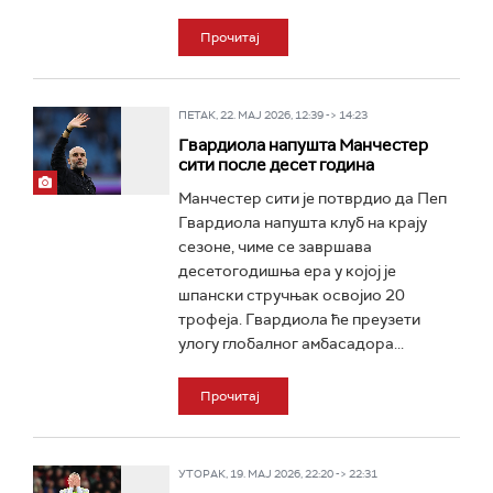
Прочитај
ПЕТАК, 22. МАЈ 2026, 12:39 -> 14:23
Гвардиола напушта Манчестер
сити после десет година
Манчестер сити је потврдио да Пеп
Гвардиола напушта клуб на крају
сезоне, чиме се завршава
десетогодишња ера у којој је
шпански стручњак освојио 20
трофеја. Гвардиола ће преузети
улогу глобалног амбасадора...
Прочитај
УТОРАК, 19. МАЈ 2026, 22:20 -> 22:31