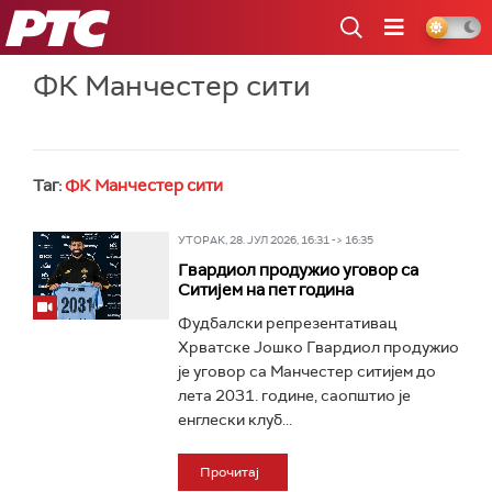
РТС
ФК Манчестер сити
Таг:
ФК Манчестер сити
УТОРАК, 28. ЈУЛ 2026, 16:31 -> 16:35
Гвардиол продужио уговор са
Ситијем на пет година
Фудбалски репрезентативац
Хрватске Јошко Гвардиол продужио
је уговор са Манчестер ситијем до
лета 2031. године, саопштио је
енглески клуб...
Прочитај