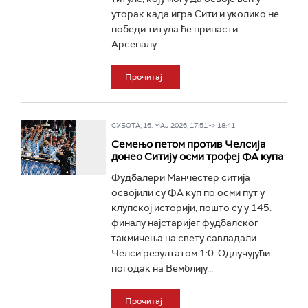
уторак када игра Сити и уколико не
победи титула ће припасти
Арсеналу...
Прочитај
СУБОТА, 16. МАЈ 2026, 17:51 -> 18:41
Семењо петом против Челсија
донео Ситију осми трофеј ФА купа
Фудбалери Манчестер ситија
освојили су ФА куп по осми пут у
клупској историји, пошто су у 145.
финалу најстаријег фудбалског
такмичења на свету савладали
Челси резултатом 1:0. Одлучујући
погодак на Вемблију...
Прочитај