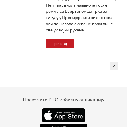
Пеп Гвардиола изјавио је после
ремија са Евертоном да трка за
титулу у Премијер лиги није готова,
али да његова екипа не држи више
све у својим рукама...
Прочитај
>
Преузмите РТС мобилну апликацију