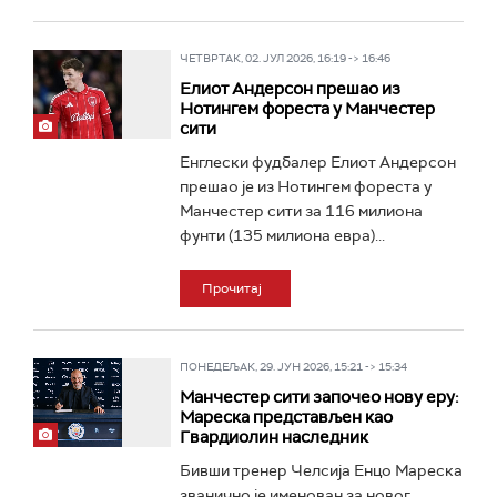
ЧЕТВРТАК, 02. ЈУЛ 2026, 16:19 -> 16:46
Елиот Андерсон прешао из
Нотингем фореста у Манчестер
сити
Енглески фудбалер Елиот Андерсон
прешао је из Нотингем фореста у
Манчестер сити за 116 милиона
фунти (135 милиона евра)...
Прочитај
ПОНЕДЕЉАК, 29. ЈУН 2026, 15:21 -> 15:34
Манчестер сити започео нову еру:
Мареска представљен као
Гвардиолин наследник
Бивши тренер Челсија Енцо Мареска
званично је именован за новог