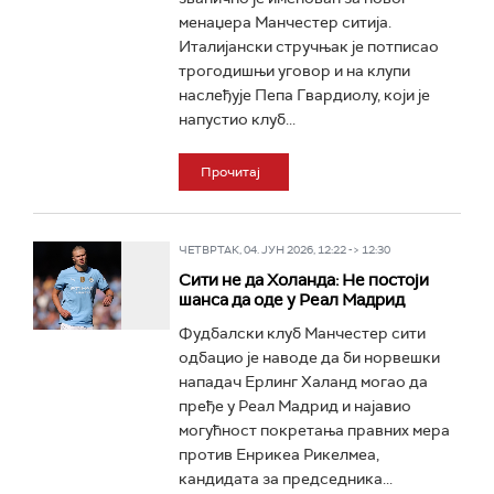
менаџера Манчестер ситија.
Италијански стручњак је потписао
трогодишњи уговор и на клупи
наслеђује Пепа Гвардиолу, који је
напустио клуб...
Прочитај
ЧЕТВРТАК, 04. ЈУН 2026, 12:22 -> 12:30
Сити не да Холанда: Не постоји
шанса да оде у Реал Мадрид
Фудбалски клуб Манчестер сити
одбацио је наводе да би норвешки
нападач Ерлинг Халанд могао да
пређе у Реал Мадрид и најавио
могућност покретања правних мера
против Енрикеа Рикелмеа,
кандидата за председника...