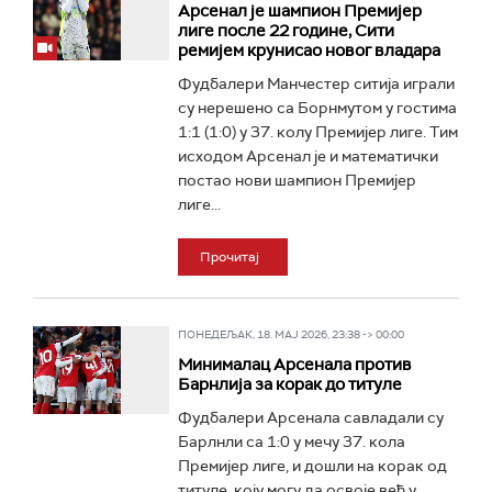
Арсенал је шампион Премијер
лиге после 22 године, Сити
ремијем крунисао новог владара
Фудбалери Манчестер ситија играли
су нерешено са Борнмутом у гостима
1:1 (1:0) у 37. колу Премијер лиге. Тим
исходом Арсенал је и математички
постао нови шампион Премијер
лиге...
Прочитај
ПОНЕДЕЉАК, 18. МАЈ 2026, 23:38 -> 00:00
Минималац Арсенала против
Барнлија за корак до титуле
Фудбалери Арсенала савладали су
Барлнли са 1:0 у мечу 37. кола
Премијер лиге, и дошли на корак од
титуле, коју могу да освоје већ у