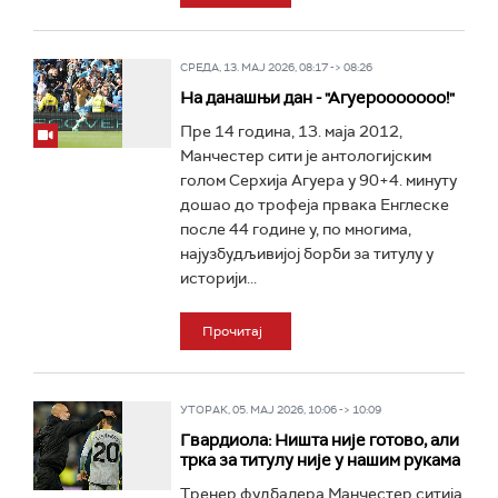
СРЕДА, 13. МАЈ 2026, 08:17 -> 08:26
На данашњи дан - "Агуерооооооо!"
Пре 14 година, 13. маја 2012,
Манчестер сити је антологијским
голом Серхија Агуера у 90+4. минуту
дошао до трофеја првака Енглеске
после 44 године у, по многима,
најузбудљивијој борби за титулу у
историји...
Прочитај
УТОРАК, 05. МАЈ 2026, 10:06 -> 10:09
Гвардиола: Ништа није готово, али
трка за титулу није у нашим рукама
Тренер фудбалера Манчестер ситија