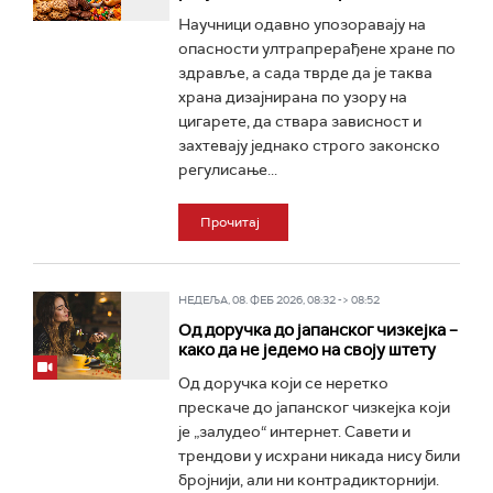
Научници одавно упозоравају на
опасности ултрапрерађене хране по
здравље, а сада тврде да је таква
храна дизајнирана по узору на
цигарете, да ствара зависност и
захтевају једнако строго законско
регулисање...
Прочитај
НЕДЕЉА, 08. ФЕБ 2026, 08:32 -> 08:52
Од доручка до јапанског чизкејка –
како да не једемо на своју штету
Од доручка који се неретко
прескаче до јапанског чизкејка који
је „залудео“ интернет. Савети и
трендови у исхрани никада нису били
бројнији, али ни контрадикторнији.