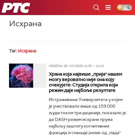
РТС
Исхрана
Таг:
Исхрана
НЕДЕЉА, 28. ЈУН 2026, 11:05 -> 11:14
Храна која највише „прија" нашем
мозгу вероватно није она коју
очекујете: Студија открила који
режим даје најбоље резултате
Истраживање Универзитета у којем
је учествовало више од 159.000
људи током три деценије, показало је
да DASH режим исхране пружа
најбољу заштиту когнитивних
функција и смањује ризик од „пада"