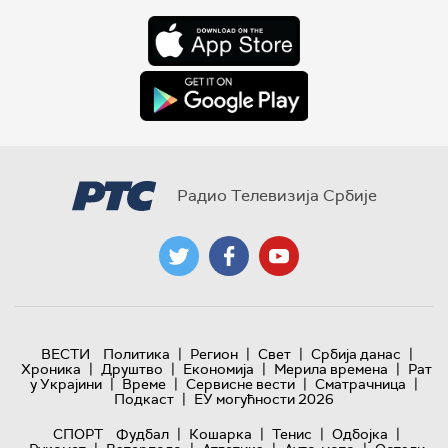
Радио Телевизија Србије
|
|
|
|
ВЕСТИ
Политика
Регион
Свет
Србија данас
|
|
|
|
Хроника
Друштво
Економија
Мерила времена
Рат
|
|
|
|
у Украјини
Време
Сервисне вести
Сматрачница
|
Подкаст
ЕУ могућности 2026
|
|
|
|
СПОРТ
Фудбал
Кошарка
Тенис
Одбојка