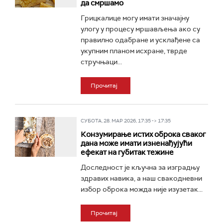
да смршамо
Грицкалице могу имати значајну
улогу у процесу мршављења ако су
правилно одабране и усклађене са
укупним планом исхране, тврде
стручњаци...
Прочитај
СУБОТА, 28. МАР 2026, 17:35 -> 17:35
Конзумирање истих оброка сваког
дана може имати изненађујући
ефекат на губитак тежине
Доследност је кључна за изградњу
здравих навика, а наш свакодневни
избор оброка можда није изузетак...
Прочитај