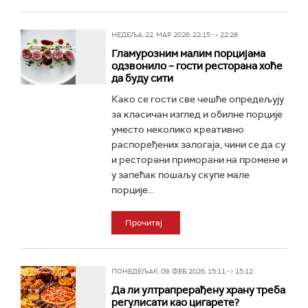
НЕДЕЉА, 22. МАР 2026, 22:15 -> 22:28
Гламурозним малим порцијама
одзвонило – гости ресторана хоће
да буду сити
Како се гости све чешће опредељују
за класичан изглед и обилне порције
уместо неколико креативно
распоређених залогаја, чини се да су
и ресторани приморани на промене и
у запећак пошаљу скупе мале
порције...
Прочитај
ПОНЕДЕЉАК, 09. ФЕБ 2026, 15:11 -> 15:12
Да ли ултрапрерађену храну треба
регулисати као цигарете?