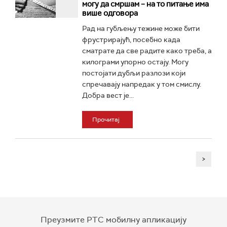
могу да смршам – на то питање има
више одговора
Рад на губљењу тежине може бити
фрустрирајућ, посебно када
сматрате да све радите како треба, а
килограми упорно остају. Могу
постојати дубљи разлози који
спречавају напредак у том смислу.
Добра вест је...
Прочитај
>
Преузмите РТС мобилну апликацију