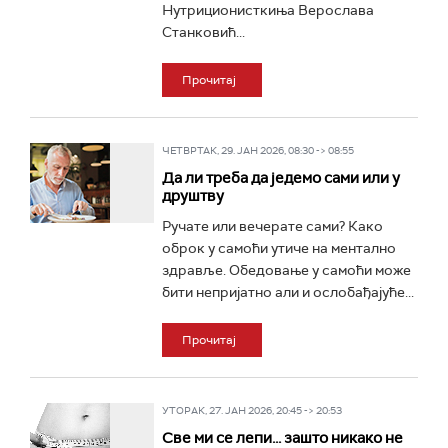
Нутриционисткиња Верослава
Станковић...
Прочитај
ЧЕТВРТАК, 29. ЈАН 2026, 08:30 -> 08:55
Да ли треба да једемо сами или у
друштву
Ручате или вечерате сами? Како
оброк у самоћи утиче на ментално
здравље. Обедовање у самоћи може
бити непријатно али и ослобађајуће...
Прочитај
УТОРАК, 27. ЈАН 2026, 20:45 -> 20:53
Све ми се лепи... зашто никако не