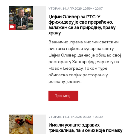
УТОРАК, 14. АПР 2026, 19:56 -> 20:07
Џејми Оливер за РТС: У
фрижидеру је све прерађено,
залажем се за природну, праву
храну
Званично, према многим светским
листама најбољи кувар на свету
Џејми Оливер, данас је обишао свој
ресторан у Хангар фуд маркету на
Новом Београду. Током туре
обиласка својих ресторана у
региону, једини...
Прочитај
УТОРАК, 14. АПР 2026, 08:30 -> 08:39
Има ли уопште здравих
грицкалица, па и оних које помажу