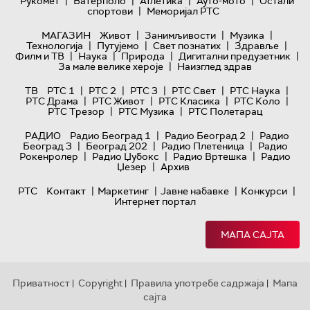
|
|
|
|
Рукомет
Ватерполо
Атлетика
Ауто-мото
Остали
|
спортови
Меморијал РТС
|
|
|
МАГАЗИН
Живот
Занимљивости
Музика
|
|
|
|
Технологијa
Путујемо
Свет познатих
Здравље
|
|
|
|
Филм и ТВ
Наука
Природа
Дигитални предузетник
|
За мале велике хероје
Наизглед здрав
|
|
|
|
|
ТВ
РТС 1
РТС 2
РТС 3
РТС Свет
РТС Наука
|
|
|
|
РТС Драма
РТС Живот
РТС Класика
РТС Коло
|
|
РТС Трезор
РТС Музика
РТС Полетарац
|
|
РАДИО
Радио Београд 1
Радио Београд 2
Радио
|
|
|
Београд 3
Београд 202
Радио Плетеница
Радио
|
|
|
Рокенролер
Радио Џубокс
Радио Вртешка
Радио
|
Џезер
Архив
|
|
|
|
РТС
Контакт
Маркетинг
Јавне набавке
Конкурси
Интернет портал
МАПА САЈТА
Приватност
Copyright
Правила употребе садржаја
Мапа
|
|
|
сајта