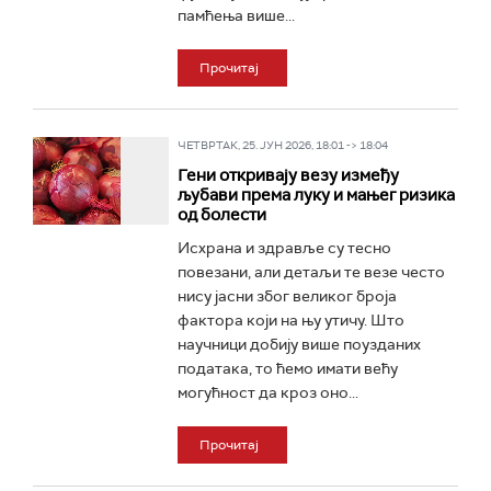
памћења више...
Прочитај
ЧЕТВРТАК, 25. ЈУН 2026, 18:01 -> 18:04
Гени откривају везу између
љубави према луку и мањег ризика
од болести
Исхрана и здравље су тесно
повезани, али детаљи те везе често
нису јасни због великог броја
фактора који на њу утичу. Што
научници добију више поузданих
података, то ћемо имати већу
могућност да кроз оно...
Прочитај