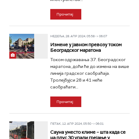
Прочитај
НЕДЕЉА, 28. АПР 2024, 05:58 -> 06:07
Измене у јавном превозу током
Београдског маратона
Током одржавања 37. Београдског
маратона, доћи ће до измена на више
линија градског саобраћаја.
Тролејбујси 28 и 41 неће
саобраћати...
Прочитај
ПЕТАК, 12. АПР 2024, 05:50 -> 06:01
Сауна уместо климе – шта када се
на плус 30 упали грејање у