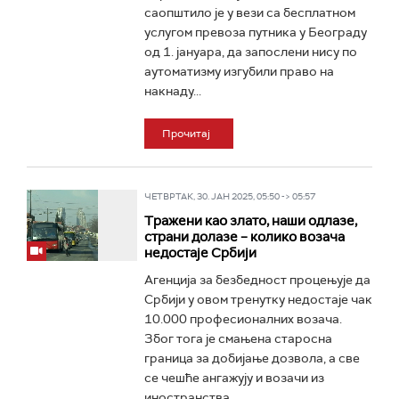
саопштило је у вези са бесплатном
услугом превоза путника у Београду
од 1. јануара, да запослени нису по
аутоматизму изгубили право на
накнаду...
Прочитај
ЧЕТВРТАК, 30. ЈАН 2025, 05:50 -> 05:57
Тражени као злато, наши одлазе,
страни долазе – колико возача
недостаје Србији
Агенција за безбедност процењује да
Србији у овом тренутку недостаје чак
10.000 професионалних возача.
Због тога је смањена старосна
граница за добијање дозвола, а све
се чешће ангажују и возачи из
иностранства...