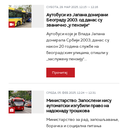
СУБОТА, 29. МАР 2025, 12:15 -> 12:16
Аутобуси из Јапана донирани
Београду 2003. од данас су
званично „у пензији"
Аутобуси које је Влада Јапана
донирала Србији 2003, данас су
након 20 година службе на
београдским улицама, отишли у
„заслужену пензију"...
Прочитај
СРЕДА, 05. ФЕБ 2025, 12:24 -> 12:31
Министарство: Запослени нису
аутоматски изгубили право на
надокнаду трошкова
Министарство за рад, запошљавање,
борачка и социјална питања