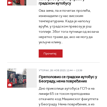
градском аутобусу
Ова зима, па и почетак пролећа,
изненадили су нас високим
температурама. Када је напољу
вруће, у градском превозу је још
топлије. Због тога путници од возача
неретко траже да, ако не могу да
укључе климу...
Прочитај
УТОРАК, 28. НОВ 2023, 12:44 -> 13:39
Преполовио се градски аутобус у
Београду, нема повређених
Дно приколице аутобуса ГСП-а на
линији 65 се током преподнева
откачило код Машинског факултета
у Београду. Нема повређених, а из