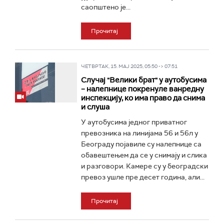
саопштено је...
Прочитај
ЧЕТВРТАК, 15. МАЈ 2025, 05:50 -> 07:51
Случај "Велики брат" у аутобусима
– налепнице покренуле ванредну
инспекцију, ко има право да снима
и слуша
У аутобусима једног приватног
превозника на линијама 56 и 56л у
Београду појавиле су налепнице са
обавештењем да се у снимају и слика
и разговори. Камере су у београдски
превоз ушле пре десет година, али...
Прочитај