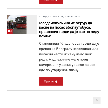
СРЕДА, 05. ЈУЛ 2023, 20:35 -> 20:35
Младеновчанима не верују да
касне на посао због аутобуса,
превозник тврди да је све по реду
вожње
Становници Младеновца тврде да је
превоз ка Београду нередован и да
поласци често искачу из возног
реда. Надлежни не желе пред
камере, али у допису тврде да све
иде по утврђеном плану...
Прочитај
>