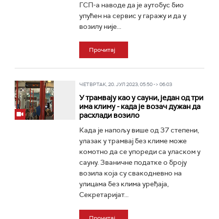
ГСП-а наводе да је аутобус био
упућен на сервис у гаражу и да у
возилу није...
Прочитај
ЧЕТВРТАК, 20. ЈУЛ 2023, 05:50 -> 06:03
У трамвају као у сауни, један од три
има климу - када је возач дужан да
расхлади возило
Када је напољу више од 37 степени,
улазак у трамвај без климе може
комотно да се упореди са уласком у
сауну. Званичне податке о броју
возила која су свакодневно на
улицама без клима уређаја,
Секретаријат...
Прочитај