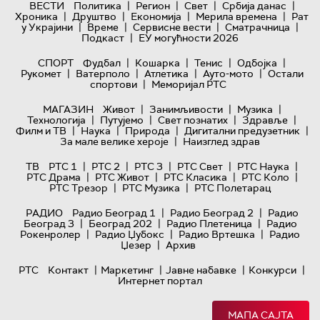
|
|
|
|
ВЕСТИ
Политика
Регион
Свет
Србија данас
|
|
|
|
Хроника
Друштво
Економија
Мерила времена
Рат
|
|
|
|
у Украјини
Време
Сервисне вести
Сматрачница
|
Подкаст
ЕУ могућности 2026
|
|
|
|
СПОРТ
Фудбал
Кошарка
Тенис
Одбојка
|
|
|
|
Рукомет
Ватерполо
Атлетика
Ауто-мото
Остали
|
спортови
Меморијал РТС
|
|
|
МАГАЗИН
Живот
Занимљивости
Музика
|
|
|
|
Технологијa
Путујемо
Свет познатих
Здравље
|
|
|
|
Филм и ТВ
Наука
Природа
Дигитални предузетник
|
За мале велике хероје
Наизглед здрав
|
|
|
|
|
ТВ
РТС 1
РТС 2
РТС 3
РТС Свет
РТС Наука
|
|
|
|
РТС Драма
РТС Живот
РТС Класика
РТС Коло
|
|
РТС Трезор
РТС Музика
РТС Полетарац
|
|
РАДИО
Радио Београд 1
Радио Београд 2
Радио
|
|
|
Београд 3
Београд 202
Радио Плетеница
Радио
|
|
|
Рокенролер
Радио Џубокс
Радио Вртешка
Радио
|
Џезер
Архив
|
|
|
|
РТС
Контакт
Маркетинг
Јавне набавке
Конкурси
Интернет портал
МАПА САЈТА