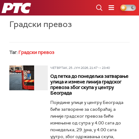
РТС
Градски превоз
Таг:
Градски превоз
ЧЕТВРТАК, 25. ЈУН 2026, 21:47 -> 23:40
Од петка до понедељка затварање
улица и измене линија градског
превоза због скупа у центру
Београда
Поједине улице у центру Београда
биће затворене за саобраћај, а
линије градског превоза биће
измењене од сутра у 4.00 сата до
понедељка, 29. јуна, у 4.00 сата
ујутро, због одржавања скупа,