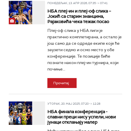
ПОНЕДЕЉАК, 13. АПР 2026, 07:35 -> 07:41
НБА плеј-ин и плеј-оф слика –
Јокић са старим знанцима,
Рајаковића чека тежак посао
Плеј-оф слика у НБА лиги је
практично комплетирана, а остало је
још само да се одреде екипе које ће
заузети седмо и осмо место у обе
конференције. Те позиције биће
познате након плеј-ин турнира, који
почиње...
Прочитај
УТОРАК, 20. МАЈ 2025, 07:20 -> 12:28
НБА финала конференција -
славни преци нису успели, нови
јунаци отклањају малер