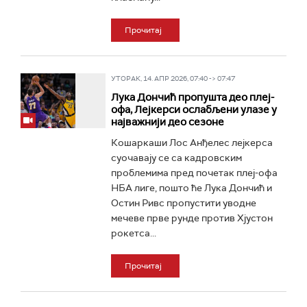
Прочитај
УТОРАК, 14. АПР 2026, 07:40 -> 07:47
Лука Дончић пропушта део плеј-
офа, Лејкерси ослабљени улазе у
најважнији део сезоне
Кошаркаши Лос Анђелес лејкерса
суочавају се са кадровским
проблемима пред почетак плеј-офа
НБА лиге, пошто ће Лука Дончић и
Остин Ривс пропустити уводне
мечеве прве рунде против Хјустон
рокетса...
Прочитај