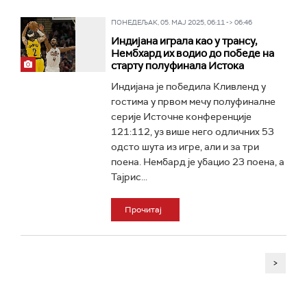
ПОНЕДЕЉАК, 05. МАЈ 2025, 06:11 -> 06:46
Индијана играла као у трансу,
Нембхард их водио до победе на
старту полуфинала Истока
Индијана је победила Кливленд у
гостима у првом мечу полуфиналне
серије Источне конференције
121:112, уз више него одличних 53
одсто шута из игре, али и за три
поена. Нембард је убацио 23 поена, а
Тајрис...
Прочитај
>