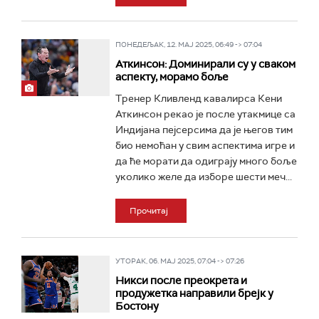
ПОНЕДЕЉАК, 12. МАЈ 2025, 06:49 -> 07:04
Аткинсон: Доминирали су у сваком
аспекту, морамо боље
Тренер Кливленд кавалирса Кени
Аткинсон рекао је после утакмице са
Индијана пејсерсима да је његов тим
био немоћан у свим аспектима игре и
да ће морати да одиграју много боље
уколико желе да изборе шести меч...
Прочитај
УТОРАК, 06. МАЈ 2025, 07:04 -> 07:26
Никси после преокрета и
продужетка направили брејк у
Бостону