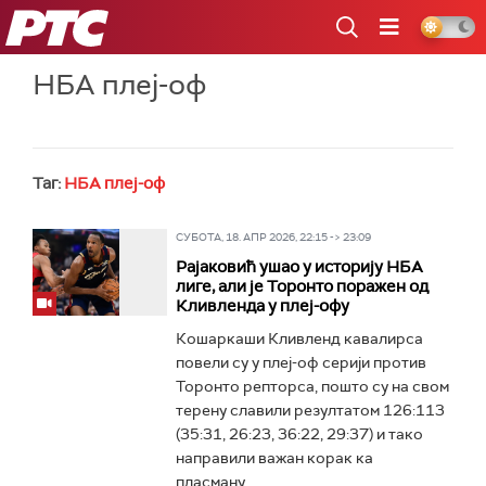
РТС
НБА плеј-оф
Таг:
НБА плеј-оф
СУБОТА, 18. АПР 2026, 22:15 -> 23:09
Рајаковић ушао у историју НБА
лиге, али је Торонто поражен од
Кливленда у плеј-офу
Кошаркаши Кливленд кавалирса
повели су у плеј-оф серији против
Торонто репторса, пошто су на свом
терену славили резултатом 126:113
(35:31, 26:23, 36:22, 29:37) и тако
направили важан корак ка
пласману...