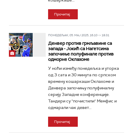
кошаркаше...
Прочитај
ПОНЕДЕЉАК, 05. МАЈ 2025, 16:10 -> 18:31
Денвер против грмљавине са
запада - Јокић са Нагетсима
започиње полуфинале против
одморне Оклахоме
У ноћи између понедељка и уторка
од 3 сата и 30 минута по српском
времену кошаркаши Оклахоме и
Денвера започињу полуфиналну
серију Западне конференције.
Тандери су "почистили" Мемфис и
одмарали чак девет...
Прочитај