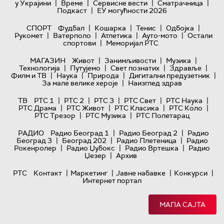
|
|
|
|
у Украјини
Време
Сервисне вести
Сматрачница
|
Подкаст
ЕУ могућности 2026
|
|
|
|
СПОРТ
Фудбал
Кошарка
Тенис
Одбојка
|
|
|
|
Рукомет
Ватерполо
Атлетика
Ауто-мото
Остали
|
спортови
Меморијал РТС
|
|
|
МАГАЗИН
Живот
Занимљивости
Музика
|
|
|
|
Технологијa
Путујемо
Свет познатих
Здравље
|
|
|
|
Филм и ТВ
Наука
Природа
Дигитални предузетник
|
За мале велике хероје
Наизглед здрав
|
|
|
|
|
ТВ
РТС 1
РТС 2
РТС 3
РТС Свет
РТС Наука
|
|
|
|
РТС Драма
РТС Живот
РТС Класика
РТС Коло
|
|
РТС Трезор
РТС Музика
РТС Полетарац
|
|
РАДИО
Радио Београд 1
Радио Београд 2
Радио
|
|
|
Београд 3
Београд 202
Радио Плетеница
Радио
|
|
|
Рокенролер
Радио Џубокс
Радио Вртешка
Радио
|
Џезер
Архив
|
|
|
|
РТС
Контакт
Маркетинг
Јавне набавке
Конкурси
Интернет портал
МАПА САЈТА