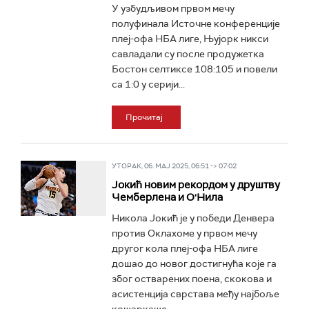
У узбудљивом првом мечу
полуфинала Источне конференције
плеј-офа НБА лиге, Њујорк никси
савладали су после продужетка
Бостон селтиксе 108:105 и повели
са 1:0 у серији...
Прочитај
УТОРАК, 06. МАЈ 2025, 06:51 -> 07:02
Јокић новим рекордом у друштву
Чемберлена и О'Нила
Никола Јокић је у победи Денвера
против Оклахоме у првом мечу
другог кола плеј-офа НБА лиге
дошао до новог достигнућа које га
због остварених поена, скокова и
асистенција сврстава међу најбоље