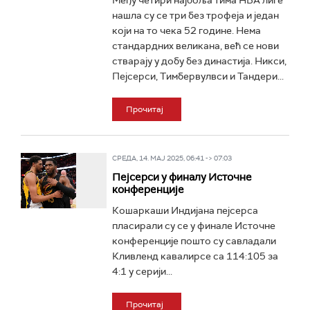
Међу четири најбоља тима НБА лиге
нашла су се три без трофеја и један
који на то чека 52 године. Нема
стандардних великана, већ се нови
стварају у добу без династија. Никси,
Пејсерси, Тимбервулвси и Тандери...
Прочитај
СРЕДА, 14. МАЈ 2025, 06:41 -> 07:03
Пејсерси у финалу Источне
конференције
Кошаркаши Индијана пејсерса
пласирали су се у финале Источне
конференције пошто су савладали
Кливленд кавалирсе са 114:105 за
4:1 у серији...
Прочитај