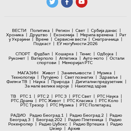
|
|
|
|
ВЕСТИ
Политика
Регион
Свет
Србија данас
|
|
|
|
Хроника
Друштво
Економија
Мерила времена
Рат
|
|
|
|
у Украјини
Време
Сервисне вести
Сматрачница
|
Подкаст
ЕУ могућности 2026
|
|
|
|
СПОРТ
Фудбал
Кошарка
Тенис
Одбојка
|
|
|
|
Рукомет
Ватерполо
Атлетика
Ауто-мото
Остали
|
спортови
Меморијал РТС
|
|
|
МАГАЗИН
Живот
Занимљивости
Музика
|
|
|
|
Технологијa
Путујемо
Свет познатих
Здравље
|
|
|
|
Филм и ТВ
Наука
Природа
Дигитални предузетник
|
За мале велике хероје
Наизглед здрав
|
|
|
|
|
ТВ
РТС 1
РТС 2
РТС 3
РТС Свет
РТС Наука
|
|
|
|
РТС Драма
РТС Живот
РТС Класика
РТС Коло
|
|
РТС Трезор
РТС Музика
РТС Полетарац
|
|
РАДИО
Радио Београд 1
Радио Београд 2
Радио
|
|
|
Београд 3
Београд 202
Радио Плетеница
Радио
|
|
|
Рокенролер
Радио Џубокс
Радио Вртешка
Радио
|
Џезер
Архив