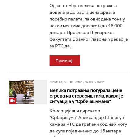
Од септембра велика потражња
довела је до раста цена дрва, а
посебно пелета, па ових дана тона у
неким местима досеже и до 46.000
динара. Професор Шумарског
факултета Бранко Главоњић рекао је
за РТС да...
Прочитај
СУБОТА, 08. НОВ 2025, 09:00 -> 09:21
Велика потражња погурала цене
огрева на стовариштима, каква је
ситуација у "Србијашумама"
Комерцијални директор
"Србијашума" Александар Шалипур
каже за РТС да грађани код њих могу
да купе појединачно до 15 метара