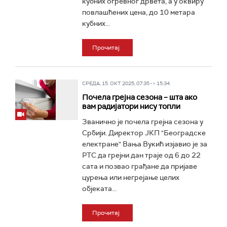
кубних огревног дрвета, а у оквиру
повлашћених цена, до 10 метара
кубних...
Прочитај
СРЕДА, 15. ОКТ 2025, 07:35 -> 15:34
Почела грејна сезона – шта ако
вам радијатори нису топли
Званично је почела грејна сезона у
Србији. Директор ЈКП "Београдске
електране" Вања Вукић изјавио је за
РТС да грејни дан траје од 6 до 22
сата и позвао грађане да пријаве
цурења или негрејање целих
објеката...
Прочитај