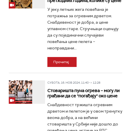
претходних година, колике су цене
У јеку летњих жега повећана је
потражња за огревним дрветом.
Снабдевеност је добра, а цене
углавном старе. Стручњаци оцењују
да су појединачни случајеви
повећања цене пелета –
неоправдани...
Прочитај
СУБОТА, 16. НОВ 2024, 11:40 -> 12:28
Стоваришта пуна огрева – могу ли
грађани да се "погађају" око цене
Снабдевност тржишта огревним
дрветом и пелетом је у овом тренутку
веома добра, а на већини
стоваришта у Србији није дошло до
повећања цена, истиче за РТС