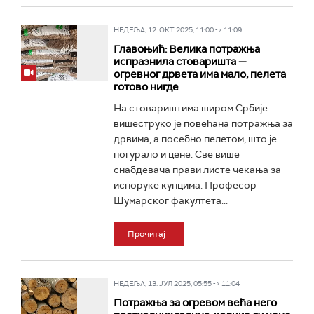
НЕДЕЉА, 12. ОКТ 2025, 11:00 -> 11:09
Главоњић: Велика потражња
испразнила стоваришта —
огревног дрвета има мало, пелета
готово нигде
На стовариштима широм Србије
вишеструко је повећана потражња за
дрвима, а посебно пелетом, што је
погурало и цене. Све више
снабдевача прави листе чекања за
испоруке купцима. Професор
Шумарског факултета...
Прочитај
НЕДЕЉА, 13. ЈУЛ 2025, 05:55 -> 11:04
Потражња за огревом већа него