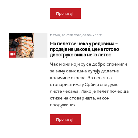
Прочитај
ПЕТАК, 20. ФЕБ 2026, 08:03 -> 11:31
На пелет се чека у редовима –
продаја на џакове, цена готово
двоструко виша него летос
Чак и они који су се добро спремили
за зиму ових дана купују додатне
количине огрева. За пелет на
стовариштима у Србији све дуже
листе чекања. Иако је пелет почео да
стиже на стоваришта, након
продужених...
Прочитај