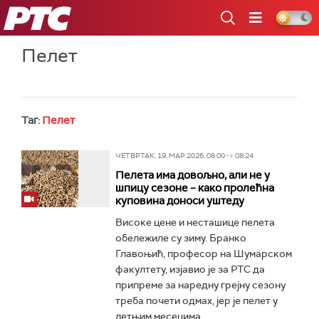
РТС
Пелет
Таг:
Пелет
ЧЕТВРТАК, 19. МАР 2026, 08:00 -> 08:24
Пелета има довољно, али не у
шпицу сезоне – како пролећна
куповина доноси уштеду
Високе цене и несташице пелета
обележиле су зиму. Бранко
Главоњић, професор на Шумарском
факултету, изјавио је за РТС да
припреме за наредну грејну сезону
треба почети одмах, јер је пелет у
летњим месецима...