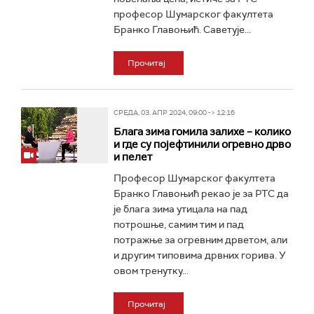
професор Шумарског факултета
Бранко Главоњић. Саветује...
Прочитај
СРЕДА, 03. АПР 2024, 09:00 -> 12:16
Блага зима гомила залихе – колико
и где су појефтинили огревно дрво
и пелет
Професор Шумарског факултета
Бранко Главоњић рекао је за РТС да
је блага зима утицала на пад
потрошње, самим тим и пад
потражње за огревним дрветом, али
и другим типовима дрвних горива. У
овом тренутку...
Прочитај