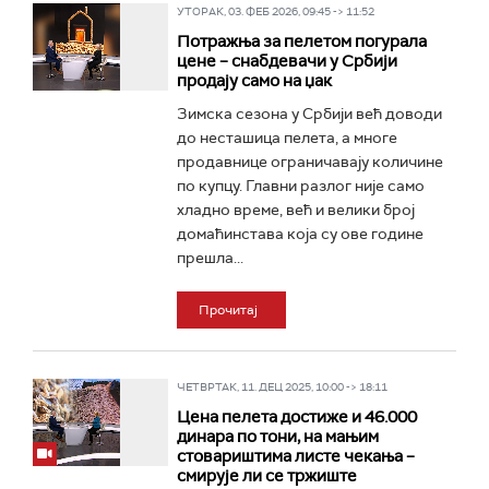
УТОРАК, 03. ФЕБ 2026, 09:45 -> 11:52
Потражња за пелетом погурала
цене – снабдевачи у Србији
продају само на џак
Зимска сезона у Србији већ доводи
до несташица пелета, а многе
продавнице ограничавају количине
по купцу. Главни разлог није само
хладно време, већ и велики број
домаћинстава која су ове године
прешла...
Прочитај
ЧЕТВРТАК, 11. ДЕЦ 2025, 10:00 -> 18:11
Цена пелета достиже и 46.000
динара по тони, на мањим
стовариштима листе чекања –
смирује ли се тржиште