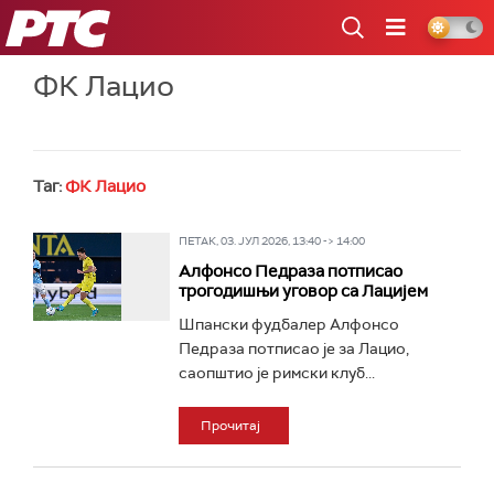
РТС
ФК Лацио
Таг:
ФК Лацио
ПЕТАК, 03. ЈУЛ 2026, 13:40 -> 14:00
Алфонсо Педраза потписао
трогодишњи уговор са Лацијем
Шпански фудбалер Алфонсо
Педраза потписао је за Лацио,
саопштио је римски клуб...
Прочитај