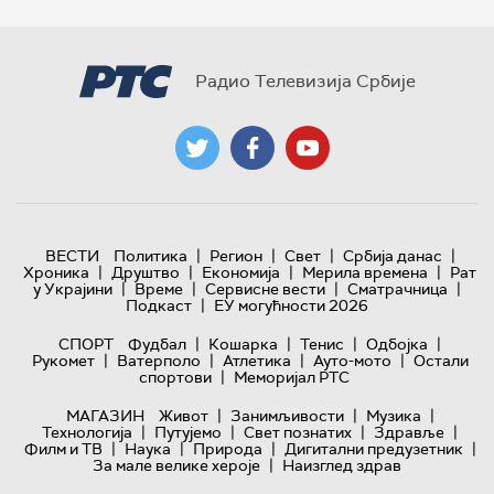
Радио Телевизија Србије
|
|
|
|
ВЕСТИ
Политика
Регион
Свет
Србија данас
|
|
|
|
Хроника
Друштво
Економија
Мерила времена
Рат
|
|
|
|
у Украјини
Време
Сервисне вести
Сматрачница
|
Подкаст
ЕУ могућности 2026
|
|
|
|
СПОРТ
Фудбал
Кошарка
Тенис
Одбојка
|
|
|
|
Рукомет
Ватерполо
Атлетика
Ауто-мото
Остали
|
спортови
Меморијал РТС
|
|
|
МАГАЗИН
Живот
Занимљивости
Музика
|
|
|
|
Технологијa
Путујемо
Свет познатих
Здравље
|
|
|
|
Филм и ТВ
Наука
Природа
Дигитални предузетник
|
За мале велике хероје
Наизглед здрав