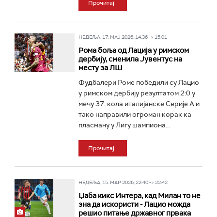
Прочитај
НЕДЕЉА, 17. МАЈ 2026, 14:36 -> 15:01
Ромa боља од Лација у римском
дербију, сменила Јувентус на
месту за ЛШ
Фудбалери Роме победили су Лацио
у римском дербију резултатом 2:0 у
мечу 37. кола италијанске Серије А и
тако направили огроман корак ка
пласману у Лигу шампиона...
Прочитај
НЕДЕЉА, 15. МАР 2026, 22:40 -> 22:42
Џаба кикс Интера, кад Милан то не
зна да искористи - Лацио можда
решио питање државног првака