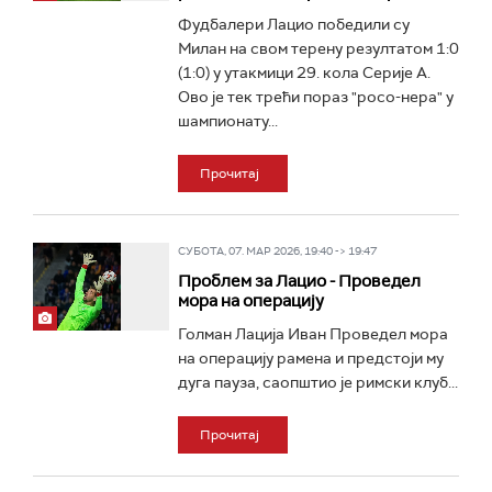
Фудбалери Лацио победили су
Милан на свом терену резултатом 1:0
(1:0) у утакмици 29. кола Серије А.
Ово је тек трећи пораз "росо-нера" у
шампионату...
Прочитај
СУБОТА, 07. МАР 2026, 19:40 -> 19:47
Проблем за Лацио - Проведел
мора на операцију
Голман Лација Иван Проведел мора
на операцију рамена и предстоји му
дуга пауза, саопштио је римски клуб...
Прочитај