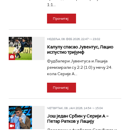
1:1...
Прочитај
НЕДЕЉА, 08. ФЕБ 2026, 22:47 -> 23:02
Калулу спасао Јувентус, Лацио
испустио тријумф
Фудбалери Јувентуса и Лација
ремизирали су 2:2 (1:0) у мечу 24.
кола Серије А...
Прочитај
ЧЕТВРТАК, 08. ЈАН 2026, 14:54 -> 15:04
Још један Србин у Серији А –
Петар Ратков у Лацију