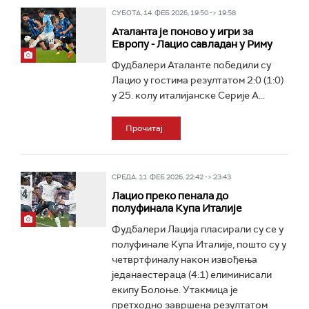
СУБОТА, 14. ФЕБ 2026, 19:50 -> 19:58
Аталанта је поново у игри за
Европу - Лацио савладан у Риму
Фудбалери Аталанте победили су
Лацио у гостима резултатом 2:0 (1:0)
у 25. колу италијанске Серије А...
Прочитај
СРЕДА, 11. ФЕБ 2026, 22:42 -> 23:43
Лацио преко пенала до
полуфинала Купа Италије
Фудбалери Лација пласирали су се у
полуфинале Купа Италије, пошто су у
четвртфиналу након извођења
једанаестераца (4:1) елиминисали
екипу Болоње. Утакмица је
претходно завршена резултатом