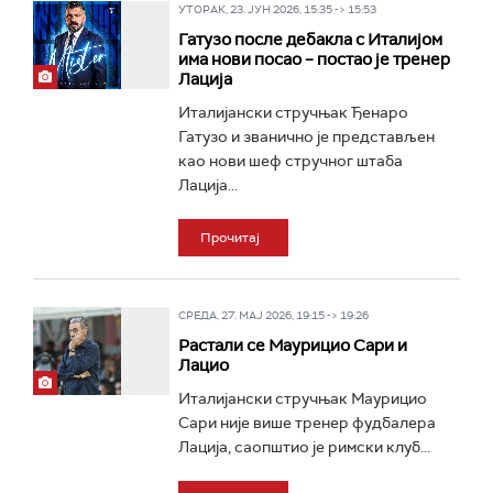
УТОРАК, 23. ЈУН 2026, 15:35 -> 15:53
Гатузо после дебакла с Италијом
има нови посао – постао је тренер
Лација
Италијански стручњак Ђенаро
Гатузо и званично је представљен
као нови шеф стручног штаба
Лација...
Прочитај
СРЕДА, 27. МАЈ 2026, 19:15 -> 19:26
Растали се Маурицио Сари и
Лацио
Италијански стручњак Маурицио
Сари није више тренер фудбалера
Лација, саопштио је римски клуб...