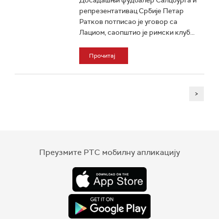
Досадашњи фудбалер Салцбурга и
репрезентативац Србије Петар
Ратков потписао је уговор са
Лациом, саопштио је римски клуб...
Прочитај
>
Преузмите РТС мобилну апликацију