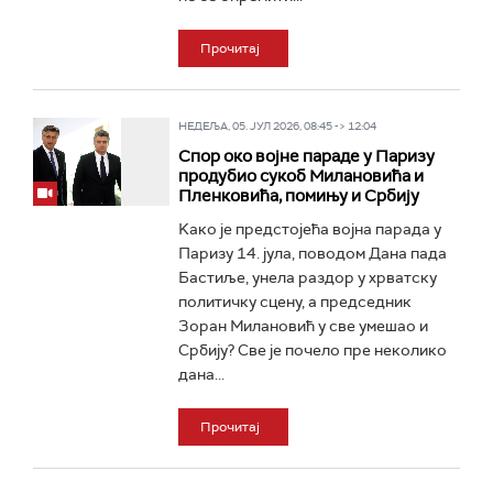
Прочитај
НЕДЕЉА, 05. ЈУЛ 2026, 08:45 -> 12:04
Спор око војне параде у Паризу
продубио сукоб Милановића и
Пленковића, помињу и Србију
Kако је предстојећа војна парада у
Паризу 14. јула, поводом Дана пада
Бастиље, унела раздор у хрватску
политичку сцену, а председник
Зоран Милановић у све умешао и
Србију? Све је почело пре неколико
дана...
Прочитај