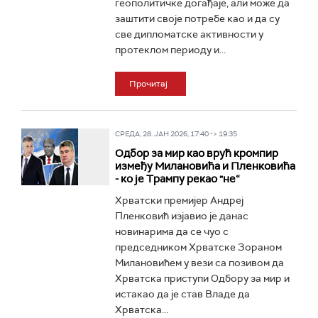
геополитичке догађаје, али може да
заштити своје потребе као и да су
све дипломатске активности у
протеклом периоду и...
Прочитај
СРЕДА, 28. ЈАН 2026, 17:40 -> 19:35
Одбор за мир као врућ кромпир
између Милановића и Пленковића
- ко је Трампу рекао "не“
Хрватски премијер Андреј
Пленковић изјавио је данас
новинарима да се чуо с
председником Хрватске Зораном
Милановићем у вези са позивом да
Хрватска приступи Одбору за мир и
истакао да је став Владе да
Хрватска...