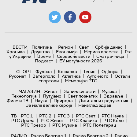
|
|
|
|
ВЕСТИ
Политика
Регион
Свет
Србија данас
|
|
|
|
Хроника
Друштво
Економија
Мерила времена
Рат
|
|
|
|
у Украјини
Време
Сервисне вести
Сматрачница
|
Подкаст
ЕУ могућности 2026
|
|
|
|
СПОРТ
Фудбал
Кошарка
Тенис
Одбојка
|
|
|
|
Рукомет
Ватерполо
Атлетика
Ауто-мото
Остали
|
спортови
Меморијал РТС
|
|
|
МАГАЗИН
Живот
Занимљивости
Музика
|
|
|
|
Технологијa
Путујемо
Свет познатих
Здравље
|
|
|
|
Филм и ТВ
Наука
Природа
Дигитални предузетник
|
За мале велике хероје
Наизглед здрав
|
|
|
|
|
ТВ
РТС 1
РТС 2
РТС 3
РТС Свет
РТС Наука
|
|
|
|
РТС Драма
РТС Живот
РТС Класика
РТС Коло
|
|
РТС Трезор
РТС Музика
РТС Полетарац
|
|
РАДИО
Радио Београд 1
Радио Београд 2
Радио