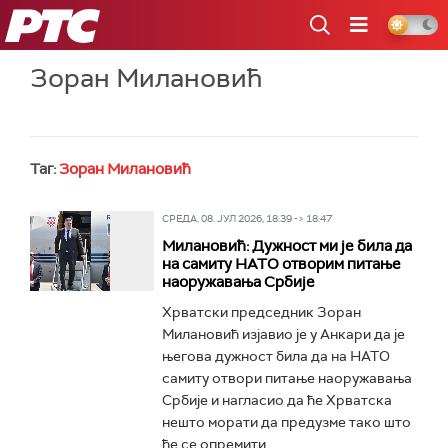
РТС
Зоран Милановић
Таг:
Зоран Милановић
СРЕДА, 08. ЈУЛ 2026, 18:39 -> 18:47
Милановић: Дужност ми је била да
на самиту НАТО отворим питање
наоружавања Србије
Хрватски председник Зоран
Милановић изјавио је у Анкари да је
његова дужност била да на НАТО
самиту отвори питање наоружавања
Србије и нагласио да ће Хрватска
нешто морати да предузме тако што
ће се опремити...