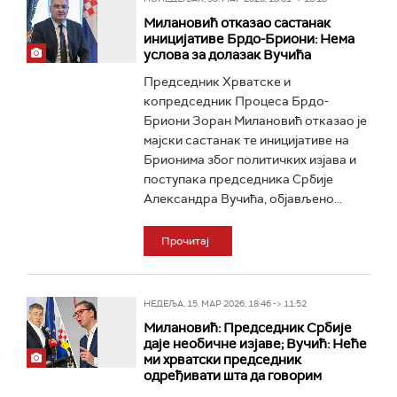
Милановић отказао састанак
иницијативе Брдо-Бриони: Нема
услова за долазак Вучића
Председник Хрватске и
копредседник Процеса Брдо-
Бриони Зоран Милановић отказао је
мајски састанак те иницијативе на
Брионима због политичких изјава и
поступака председника Србије
Александра Вучића, објављено...
Прочитај
НЕДЕЉА, 15. МАР 2026, 18:46 -> 11:52
Милановић: Председник Србије
даје необичне изјаве; Вучић: Неће
ми хрватски председник
одређивати шта да говорим