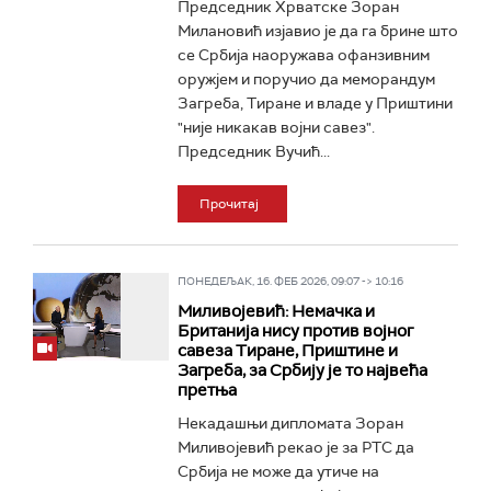
Председник Хрватске Зоран
Милановић изјавио је да га брине што
се Србија наоружава офанзивним
оружјем и поручио да меморандум
Загреба, Тиране и владе у Приштини
"није никакав војни савез".
Председник Вучић...
Прочитај
ПОНЕДЕЉАК, 16. ФЕБ 2026, 09:07 -> 10:16
Миливојевић: Немачка и
Британија нису против војног
савеза Тиране, Приштине и
Загреба, за Србију је то највећа
претња
Некадашњи дипломата Зоран
Миливојевић рекао је за РТС да
Србија не може да утиче на