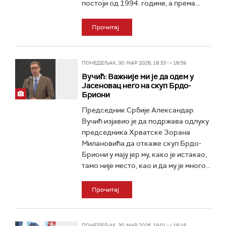
постоји од 1994. године, а према...
Прочитај
ПОНЕДЕЉАК, 30. МАР 2026, 18:33 -> 18:59
Вучић: Важније ми је да одем у
Јасеновац него на скуп Брдо-
Бриони
Председник Србије Александар
Вучић изјавио је да подржава одлуку
председника Хрватске Зорана
Милановића да откаже скуп Брдо-
Бриони у мају јер му, како је истакао,
тамо није место, као и да му је много...
Прочитај
ПОНЕДЕЉАК, 30. МАР 2026, 18:01 -> 18:18