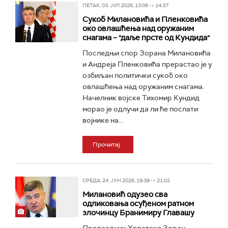
ПЕТАК, 03. ЈУЛ 2026, 13:06 -> 14:37
Сукоб Милановића и Пленковића
око овлашћења над оружаним
снагама – "даље прсте од Кундида"
Последњи спор Зорана Милановића
и Андреја Пленковића прерастао је у
озбиљан политички сукоб око
овлашћења над оружаним снагама.
Начелник војске Тихомир Кундид
морао је одлучи да ли ће послати
војнике на...
Прочитај
СРЕДА, 24. ЈУН 2026, 19:38 -> 21:02
Милановић одузео сва
одликовања осуђеном ратном
злочинцу Бранимиру Главашу