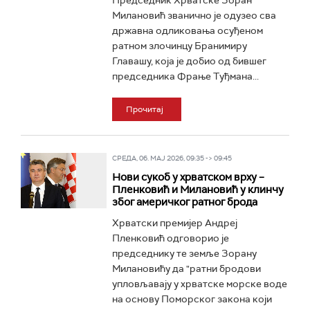
Председник Хрватске Зоран
Милановић званично је одузео сва
државна одликовања осуђеном
ратном злочинцу Бранимиру
Главашу, која је добио од бившег
председника Фрање Туђмана...
Прочитај
СРЕДА, 06. МАЈ 2026, 09:35 -> 09:45
Нови сукоб у хрватском врху –
Пленковић и Милановић у клинчу
због америчког ратног брода
Хрватски премијер Андреј
Пленковић одговорио је
председнику те земље Зорану
Милановићу да "ратни бродови
упловљавају у хрватске морске воде
на основу Поморског закона који