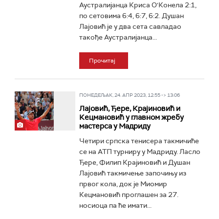
Аустралијанца Криса О'Конела 2:1,
по сетовима 6:4, 6:7, 6:2. Душан
Лајовић је у два сета савладао
такође Аустралијанца...
Прочитај
ПОНЕДЕЉАК, 24. АПР 2023, 12:55 -> 13:06
Лајовић, Ђере, Крајиновић и
Кецмановић у главном жребу
мастерса у Мадриду
Четири српска тенисера такмичиће
се на АТП турниру у Мадриду. Ласло
Ђере, Филип Крајиновић и Душан
Лајовић такмичење започињу из
првог кола, док је Миомир
Кецмановић проглашен за 27.
носиоца па ће имати...