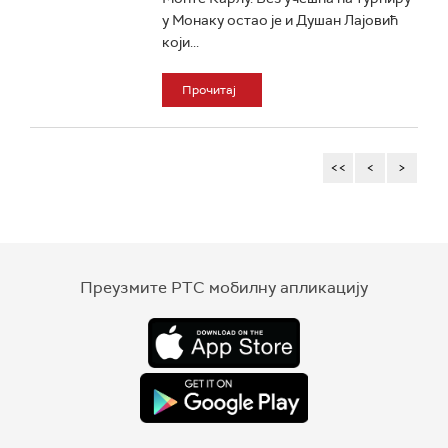
у Монаку остао је и Душан Лајовић
који...
Прочитај
<<
<
>
Преузмите РТС мобилну апликацију