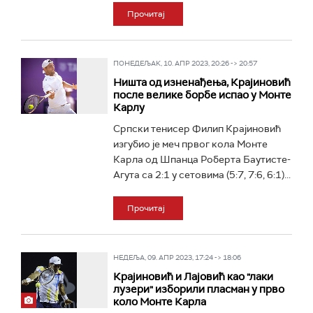
Прочитај
ПОНЕДЕЉАК, 10. АПР 2023, 20:26 -> 20:57
Ништа од изненађења, Крајиновић
после велике борбе испао у Монте
Карлу
Српски тенисер Филип Крајиновић
изгубио је меч првог кола Монте
Карла од Шпанца Роберта Баутисте-
Агута са 2:1 у сетовима (5:7, 7:6, 6:1)...
Прочитај
НЕДЕЉА, 09. АПР 2023, 17:24 -> 18:06
Крајиновић и Лајовић као "лаки
лузери" изборили пласман у прво
коло Монте Карла