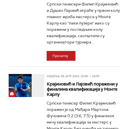
Српски тенисери Филип Крајиновић
и Душан Лајовић играће у првом колу
главног жреба мастерса у Монте
Карлу као "лаки лузери" иако су
поражени у последњем колу
квалификација, саопштили су
организатори турнира...
Прочитај
НЕДЕЉА, 09. АПР 2023, 15:06 -> 16:55
Крајиновић и Лајовић поражени у
финалима квалификација у Монте
Карлу
Српски тенисер Филип Крајиновић
поражен је од Мађара Мартона
Фучовича 0:2 (3:6, 7:5) у финалном
мечу квалификација за мастерс у
Монте Карлу. Без учешћа на турниру