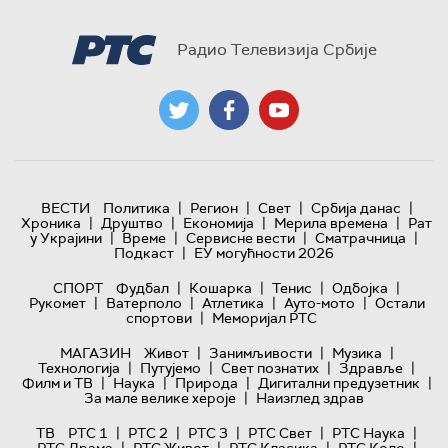
Радио Телевизија Србије
|
|
|
|
ВЕСТИ
Политика
Регион
Свет
Србија данас
|
|
|
|
Хроника
Друштво
Економија
Мерила времена
Рат
|
|
|
|
у Украјини
Време
Сервисне вести
Сматрачница
|
Подкаст
ЕУ могућности 2026
|
|
|
|
СПОРТ
Фудбал
Кошарка
Тенис
Одбојка
|
|
|
|
Рукомет
Ватерполо
Атлетика
Ауто-мото
Остали
|
спортови
Меморијал РТС
|
|
|
МАГАЗИН
Живот
Занимљивости
Музика
|
|
|
|
Технологијa
Путујемо
Свет познатих
Здравље
|
|
|
|
Филм и ТВ
Наука
Природа
Дигитални предузетник
|
За мале велике хероје
Наизглед здрав
|
|
|
|
|
ТВ
РТС 1
РТС 2
РТС 3
РТС Свет
РТС Наука