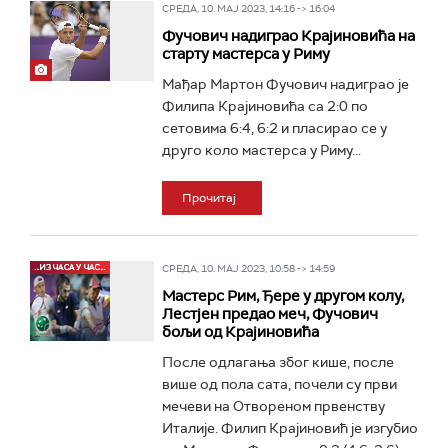
СРЕДА, 10. МАЈ 2023, 14:16 -> 16:04
Фучович надиграо Крајиновића на
старту мастерса у Риму
Мађар Мартон Фучович надиграо је
Филипа Крајиновића са 2:0 по
сетовима 6:4, 6:2 и пласирао се у
друго коло мастерса у Риму...
Прочитај
СРЕДА, 10. МАЈ 2023, 10:58 -> 14:59
Мастерс Рим, Ђере у другом колу,
Лестјен предао меч, Фучович
бољи од Крајиновића
После одлагања због кише, после
више од пола сата, почели су први
мечеви на Отвореном првенству
Италије. Филип Крајиновић је изгубио