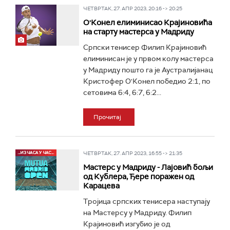
ЧЕТВРТАК, 27. АПР 2023, 20:16 -> 20:25
О'Конел елиминисао Крајиновића
на старту мастерса у Мадриду
Српски тенисер Филип Крајиновић
елиминисан је у првом колу мастерса
у Мадриду пошто га је Аустралијанац
Кристофер О'Конел победио 2:1, по
сетовима 6:4, 6:7, 6:2...
Прочитај
ЧЕТВРТАК, 27. АПР 2023, 16:55 -> 21:35
Мастерс у Мадриду - Лајовић бољи
од Кублера, Ђере поражен од
Карацева
Тројица српских тенисера наступају
на Мастерсу у Мадриду. Филип
Крајиновић изгубио је од