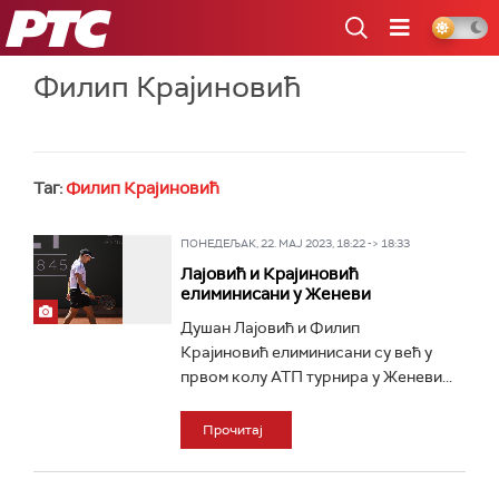
РТС
Филип Крајиновић
Таг:
Филип Крајиновић
ПОНЕДЕЉАК, 22. МАЈ 2023, 18:22 -> 18:33
Лајовић и Крајиновић
елиминисани у Женеви
Душан Лајовић и Филип
Крајиновић елиминисани су већ у
првом колу АТП турнира у Женеви...
Прочитај