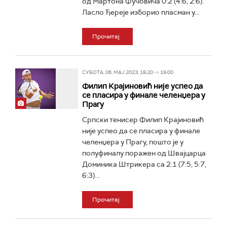
од Мартона Фучовича 0:2 (4:6, 2:6).
Ласло Ђереје изборио пласман у...
Прочитај
СУБОТА, 06. МАЈ 2023, 18:20 -> 19:00
Филип Крајиновић није успео да
се пласира у финале челенџера у
Прагу
Српски тенисер Филип Крајиновић
није успео да се пласира у финале
челенџера у Прагу, пошто је у
полуфиналу поражен од Швајцарца
Доминика Штрикера са 2:1 (7:5, 5:7,
6:3)...
Прочитај