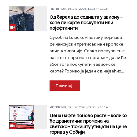
ЧЕТВРТАК, 16. ЈУЛ 2026, 12:15 -> 12:15
Од барела до седишта у авиону –
хоће ли карте поскупети или
појефтинити
Сукоб на Блиском истоку појачава
финансијски притисак на европске
авио-компаније. Свако поскупљење
нафте отвара исто питање – да ли ће
због тога поскупети и авионске
карте? Гориво је један од највећих...
Прочитај
ЧЕТВРТАК, 09. ЈУЛ 2026, 09:30 -> 10:14
Цена нафте поново расте – колико
ће драматична промена на
светском тржишту утицати на цене
горива у Србији