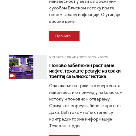
неизвесност у вези са оружаним
сукобом Блиском истоку прете
новом таласу инфлације. О утицају
високе цене...
Прочитај
ЧЕТВРТАК, 09. АПР 2026, 08:20 -> 08:25
Поново забележен раст цене
нафте, тржиште реагује на сваки
трептај са Блиског истока
Олакшање на тржишту енергената,
након вести о примирју на Блиском
истоку и поновном отварању
Ормуског мореуза, било је кратког
даха. Већ током ноћи стигле су
контрадикторне информације –
Техеран тврди...