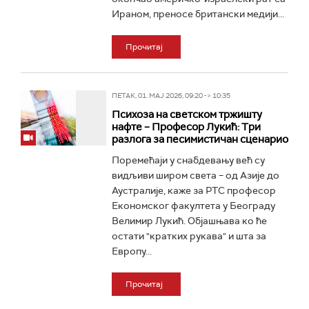
Ираном, преносе британски медији...
Прочитај
ПЕТАК, 01. МАЈ 2026, 09:20 -> 10:35
Психоза на светском тржишту
нафте – Професор Лукић: Три
разлога за песимистичан сценарио
Поремећаји у снабдевању већ су
видљиви широм света – од Азије до
Аустралије, каже за РТС професор
Економског факултета у Београду
Велимир Лукић. Објашњава ко ће
остати "кратких рукава" и шта за
Европу...
Прочитај