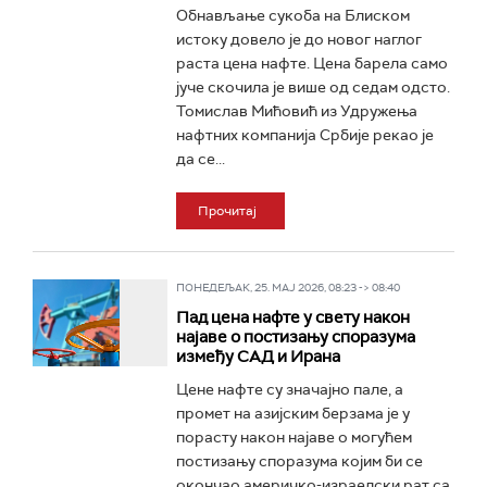
Обнављање сукоба на Блиском
истоку довело је до новог наглог
раста цена нафте. Цена барела само
јуче скочила је више од седам одсто.
Томислав Мићовић из Удружења
нафтних компанија Србије рекао је
да се...
Прочитај
ПОНЕДЕЉАК, 25. МАЈ 2026, 08:23 -> 08:40
Пад цена нафте у свету након
најаве о постизању споразума
између САД и Ирана
Цене нафте су значајно пале, а
промет на азијским берзама је у
порасту након најаве о могућем
постизању споразума којим би се
окончао америчко-израелски рат са