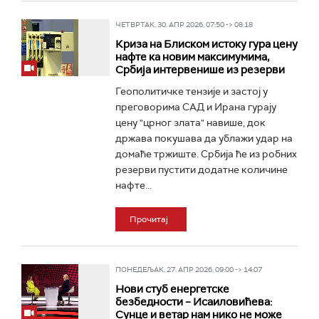
ЧЕТВРТАК, 30. АПР 2026, 07:50 -> 08:18
Криза на Блиском истоку гура цену
нафте ка новим максимумима,
Србија интервенише из резерви
Геополитичке тензије и застој у
преговорима САД и Ирана гурају
цену "црног злата" навише, док
држава покушава да ублажи удар на
домаће тржиште. Србија ће из робних
резерви пустити додатне количине
нафте...
Прочитај
ПОНЕДЕЉАК, 27. АПР 2026, 09:00 -> 14:07
Нови стуб енергетске
безбедности – Исаиловићева:
Сунце и ветар нам нико не може