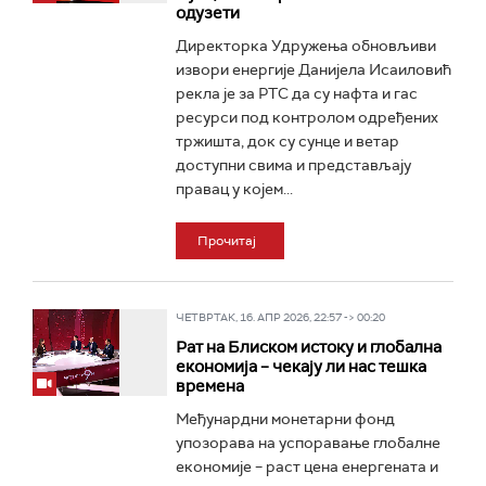
одузети
Директорка Удружења обновљиви
извори енергије Данијела Исаиловић
рекла је за РТС да су нафта и гас
ресурси под контролом одређених
тржишта, док су сунце и ветар
доступни свима и представљају
правац у којем...
Прочитај
ЧЕТВРТАК, 16. АПР 2026, 22:57 -> 00:20
Рат на Блиском истоку и глобална
економија – чекају ли нас тешка
времена
Међунардни монетарни фонд
упозорава на успоравање глобалне
економије – раст цена енергената и