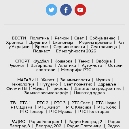
|
|
|
|
ВЕСТИ
Политика
Регион
Свет
Србија данас
|
|
|
|
Хроника
Друштво
Економија
Мерила времена
Рат
|
|
|
|
у Украјини
Време
Сервисне вести
Сматрачница
|
Подкаст
ЕУ могућности 2026
|
|
|
|
СПОРТ
Фудбал
Кошарка
Тенис
Одбојка
|
|
|
|
Рукомет
Ватерполо
Атлетика
Ауто-мото
Остали
|
спортови
Меморијал РТС
|
|
|
МАГАЗИН
Живот
Занимљивости
Музика
|
|
|
|
Технологијa
Путујемо
Свет познатих
Здравље
|
|
|
|
Филм и ТВ
Наука
Природа
Дигитални предузетник
|
За мале велике хероје
Наизглед здрав
|
|
|
|
|
ТВ
РТС 1
РТС 2
РТС 3
РТС Свет
РТС Наука
|
|
|
|
РТС Драма
РТС Живот
РТС Класика
РТС Коло
|
|
РТС Трезор
РТС Музика
РТС Полетарац
|
|
РАДИО
Радио Београд 1
Радио Београд 2
Радио
|
|
|
Београд 3
Београд 202
Радио Плетеница
Радио