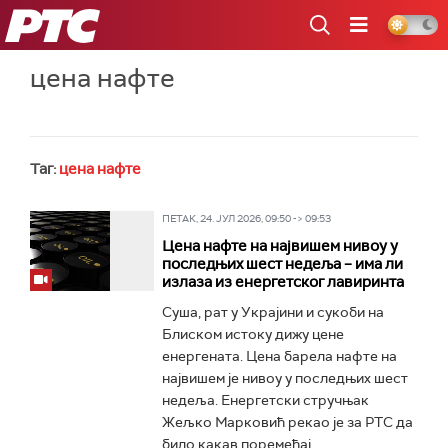
РТС
цена нафте
Таг:
цена нафте
ПЕТАК, 24. ЈУЛ 2026, 09:50 -> 09:53
Цена нафте на највишем нивоу у
последњих шест недеља – има ли
излаза из енергетског лавиринта
Суша, рат у Украјини и сукоби на
Блиском истоку дижу цене
енергената. Цена барела нафте на
највишем је нивоу у последњих шест
недеља. Енергетски стручњак
Жељко Марковић рекао је за РТС да
било какав поремећај...