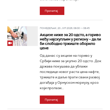
Прочитај
ПОНЕДЕЉАК, 20. ЈУЛ 2026, 08:00 -> 08:45
Акцизе ниже за 20 одсто, а гориво
међу најскупљим у региону – да ли
би слободно тржиште оборило
цене
Од данас су акцизе на гориво у
Србији ниже за укупно 20 одсто. Док
држава покушава да ублажи
последице новог раста цена нафте,
тржиште и даље прати сваки развој
догађаја у Ормуском мореузу, кроз
који пролази...
Прочитај