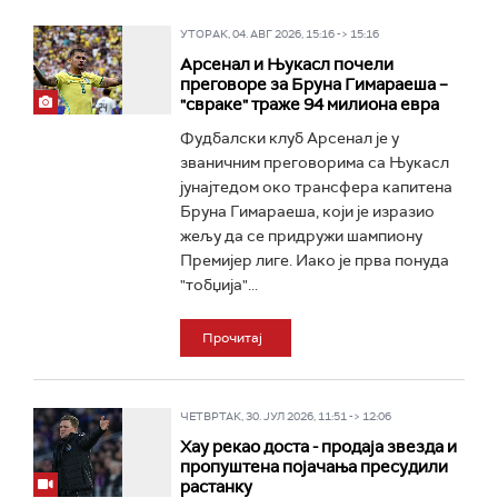
УТОРАК, 04. АВГ 2026, 15:16 -> 15:16
Арсенал и Њукасл почели
преговоре за Бруна Гимараеша –
"свраке" траже 94 милиона евра
Фудбалски клуб Арсенал је у
званичним преговорима са Њукасл
јунајтедом око трансфера капитена
Бруна Гимараеша, који је изразио
жељу да се придружи шампиону
Премијер лиге. Иако је прва понуда
"тобџија"...
Прочитај
ЧЕТВРТАК, 30. ЈУЛ 2026, 11:51 -> 12:06
Хау рекао доста - продаја звезда и
пропуштена појачања пресудили
растанку