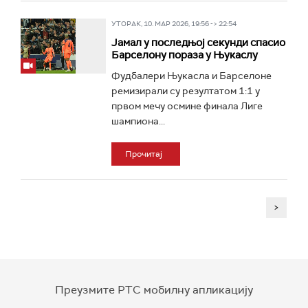
УТОРАК, 10. МАР 2026, 19:56 -> 22:54
Јамал у последњој секунди спасио
Барселону пораза у Њукаслу
Фудбалери Њукасла и Барселоне
ремизирали су резултатом 1:1 у
првом мечу осмине финала Лиге
шампиона...
Прочитај
>
Преузмите РТС мобилну апликацију