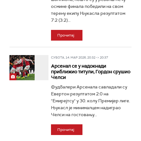
осмине финала победили на свом
терену екипу Њукасла резултатом
7:2 (3:2)...
Прочитај
СУБОТА, 14. МАР 2026, 20:32 -> 20:37
Арсенал се у надокнади
приближио титули, Гордон срушио
Челси
Фудбалери Арсенала савладали су
Евертон резултатом 2:0 на
"Емирејтсу" у 30. колу Премијер лиге.
Њукасл је минималцем надиграо
Челси на гостовању...
Прочитај