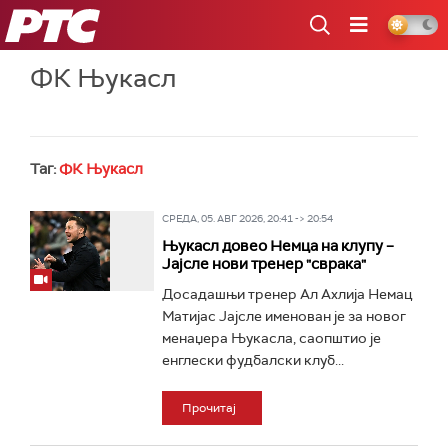
РТС
ФК Њукасл
Таг:
ФК Њукасл
СРЕДА, 05. АВГ 2026, 20:41 -> 20:54
Њукасл довео Немца на клупу –
Јајсле нови тренер "сврака"
Досадашњи тренер Ал Ахлија Немац
Матијас Јајсле именован је за новог
менаџера Њукасла, саопштио је
енглески фудбалски клуб...
Прочитај