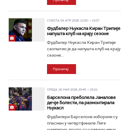
Прочитај
СУБОТА, 04. АПР 2026, 12:50 -> 13:07
Фудбалер Њукасла Киран Трипије
напушта клуб на крају сезоне
Фудбалер Њукасла Киран Трипије
саопштио је да напушта клуб на крају
сезоне...
Прочитај
СРЕДА, 18. МАР 2026, 20:45 -> 23:21
Барселона преболела Јамалове
дечје болести, па размонтирала
Њукасл
Фудбалери Барселоне изборили су
пласман у четвртфинале Лиге
шампиона, пошто су у реванш мечу