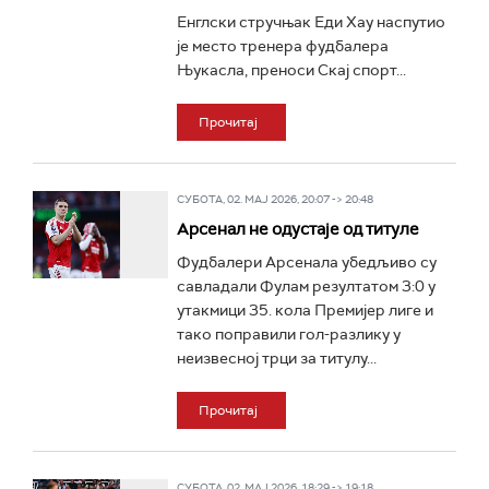
Енглски стручњак Еди Хау наспутио
је место тренера фудбалера
Њукасла, преноси Скај спорт...
Прочитај
СУБОТА, 02. МАЈ 2026, 20:07 -> 20:48
Арсенал не одустаје од титуле
Фудбалери Арсенала убедљиво су
савладали Фулам резултатом 3:0 у
утакмици 35. кола Премијер лиге и
тако поправили гол-разлику у
неизвесној трци за титулу...
Прочитај
СУБОТА, 02. МАЈ 2026, 18:29 -> 19:18