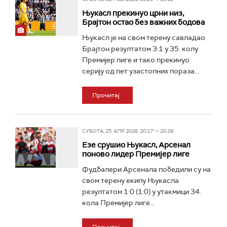
Њукасл прекинуо црни низ,
Брајтон остао без важних бодова
Њукасл је на свом терену савладао
Брајтон резултатом 3:1 у 35. колу
Премијер лиге и тако прекинуо
серију од пет узастопних пораза...
Прочитај
СУБОТА, 25. АПР 2026, 20:17 -> 20:29
Езе срушио Њукасл, Арсенал
поново лидер Премијер лиге
Фудбалери Арсенала победили су на
свом терену екипу Њукасла
резултатом 1:0 (1:0) у утакмици 34.
кола Премијер лиге...