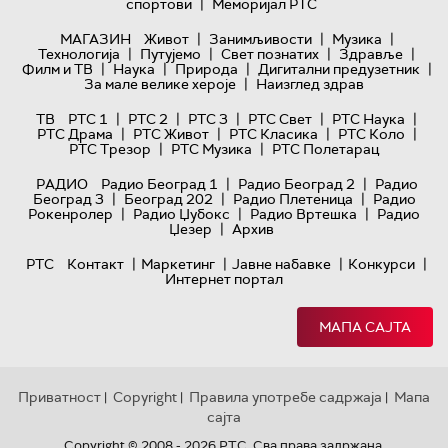
|
спортови
Меморијал РТС
|
|
|
МАГАЗИН
Живот
Занимљивости
Музика
|
|
|
|
Технологијa
Путујемо
Свет познатих
Здравље
|
|
|
|
Филм и ТВ
Наука
Природа
Дигитални предузетник
|
За мале велике хероје
Наизглед здрав
|
|
|
|
|
ТВ
РТС 1
РТС 2
РТС 3
РТС Свет
РТС Наука
|
|
|
|
РТС Драма
РТС Живот
РТС Класика
РТС Коло
|
|
РТС Трезор
РТС Музика
РТС Полетарац
|
|
РАДИО
Радио Београд 1
Радио Београд 2
Радио
|
|
|
Београд 3
Београд 202
Радио Плетеница
Радио
|
|
|
Рокенролер
Радио Џубокс
Радио Вртешка
Радио
|
Џезер
Архив
|
|
|
|
РТС
Контакт
Маркетинг
Јавне набавке
Конкурси
Интернет портал
МАПА САЈТА
Приватност
Copyright
Правила употребе садржаја
Мапа
|
|
|
сајта
Copyright © 2008 - 2026 РТС. Сва права задржана.