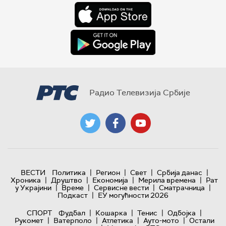
Радио Телевизија Србије
|
|
|
|
ВЕСТИ
Политика
Регион
Свет
Србија данас
|
|
|
|
Хроника
Друштво
Економија
Мерила времена
Рат
|
|
|
|
у Украјини
Време
Сервисне вести
Сматрачница
|
Подкаст
ЕУ могућности 2026
|
|
|
|
СПОРТ
Фудбал
Кошарка
Тенис
Одбојка
|
|
|
|
Рукомет
Ватерполо
Атлетика
Ауто-мото
Остали