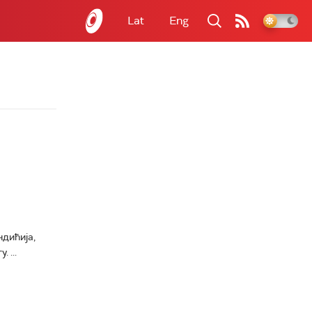
Lat
Eng
дићија,
 ...