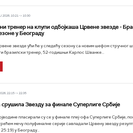
 2026, 10:21 -> 10:30
ни тренер на клупи одбојкаша Црвене звезде - Бр
езоне у Београду
вене звезде ући ће у следећу сезону са новим шефом стручног шт
и бразилски тренер, 52-годишњи Карлос Шванке...
26, 22:15 -> 22:35
 срушила Звезду за финале Суперлиге Србије
јводине пласирали су се у финале плеј-офа Суперлиге Србије, по
трећем мечу полуфиналне серије савладали Црвену звезду резулт
 25:19) у Београду...