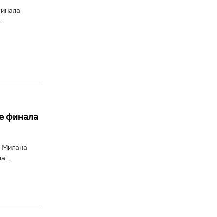
финала
.
не финала
з Милана
...