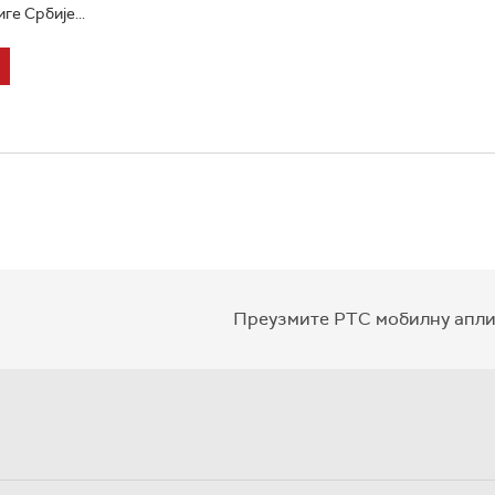
е Србије...
Преузмите РТС мобилну апли