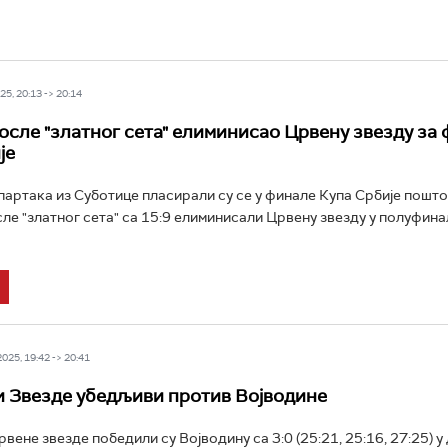
5, 20:13 -> 20:14
осле "златног сета" елиминисао Црвену звезду за
је
артака из Суботице пласирали су се у финале Купа Србије пошто 
ле "златног сета" са 15:9 елиминисали Црвену звезду у полуфина
25, 19:42 -> 20:41
 Звезде убедљиви против Војводине
ене звезде победили су Војводину са 3:0 (25:21, 25:16, 27:25) у 