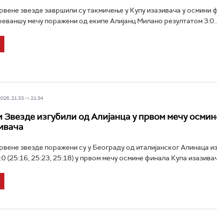
вене звезде завршили су такмичење у Купу изазивача у осмини 
 реваншу мечу поражени од екипе Алијанц Милано резултатом 3:0..
26, 21:33 -> 21:34
 Звезде изгубили од Алијанца у првом мечу осми
ивача
вене звезде поражени су у Београду од италијанског Алинаца и
0 (25:16, 25:23, 25:18) у првом мечу осмине финала Купа изазивача