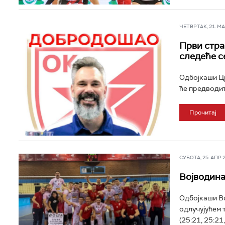
ЧЕТВРТАК, 21. МАЈ
Први стра
следеће с
Одбојкаши Цр
ће предводит
Прочитај
СУБОТА, 25. АПР 20
Војводина
Одбојкаши Во
одлучујућем 
(25:21, 25:21,