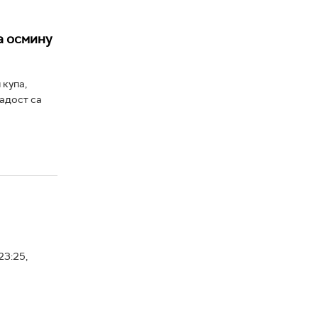
а осмину
 купа,
адост са
23:25,