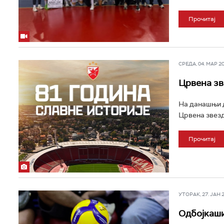
Прочитај
СРЕДА, 04. МАР 202
Црвена зв
На данашњи д
Црвена звезда
Прочитај
УТОРАК, 27. ЈАН 20
Одбојкаши