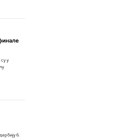
 финале
су у
лу
дербију 6.