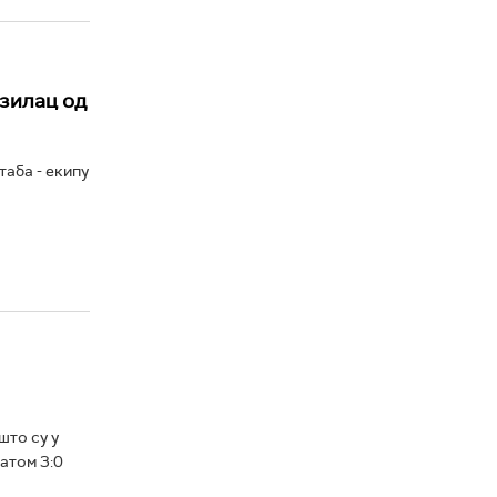
азилац од
аба - екипу
што су у
атом 3:0