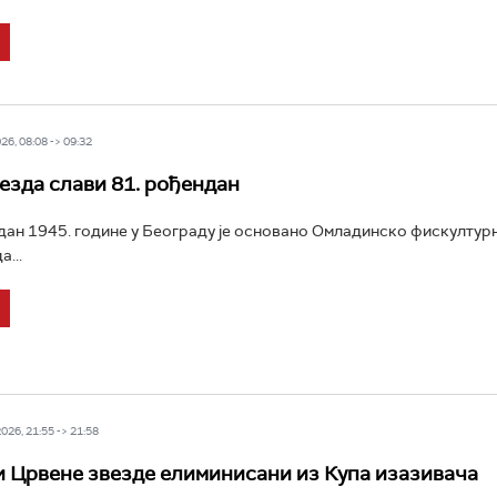
6, 08:08 -> 09:32
езда слави 81. рођендан
ан 1945. године у Београду је основано Омладинско фискултур
...
26, 21:55 -> 21:58
 Црвене звезде елиминисани из Купа изазивача