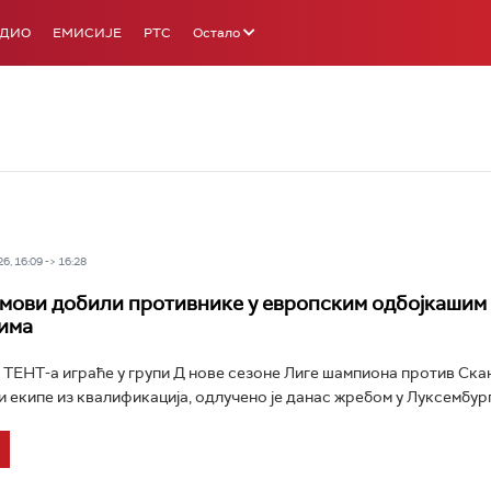
АДИО
ЕМИСИЈЕ
РТС
Остало
6, 16:09 -> 16:28
мови добили противнике у европским одбојкашим
има
ТЕНТ-а играће у групи Д нове сезоне Лиге шампиона против Скан
 екипе из квалификација, одлучено је данас жребом у Луксембургу.