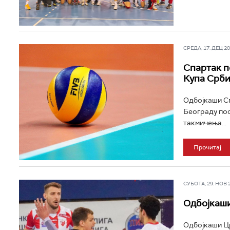
СРЕДА, 17. ДЕЦ 202
Спартак п
Купа Срби
Одбојкаши Сп
Београду пос
такмичења...
Прочитај
СУБОТА, 29. НОВ 20
Одбојкаши
Одбојкаши Црв