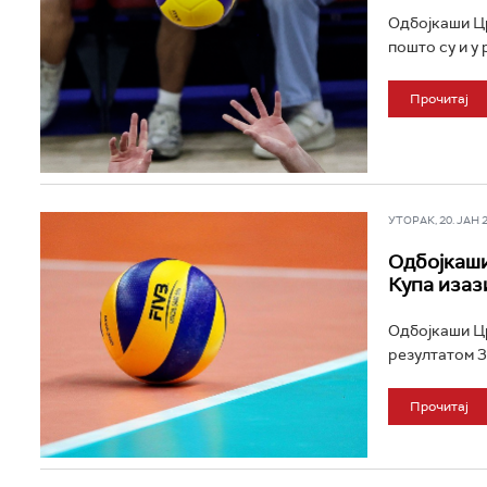
Одбојкаши Цр
пошто су и у
Прочитај
УТОРАК, 20. ЈАН 20
Одбојкаши
Купа изаз
Одбојкаши Цр
резултатом 3:
Прочитај