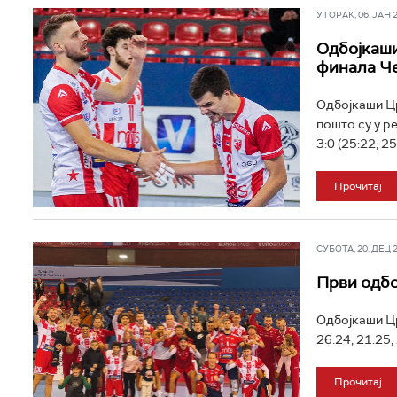
УТОРАК, 06. ЈАН 20
Одбојкаши
финала Че
Одбојкаши Цр
пошто су у р
3:0 (25:22, 25:
Прочитај
СУБОТА, 20. ДЕЦ 20
Први одбо
Одбојкаши Цр
26:24, 21:25,
Прочитај