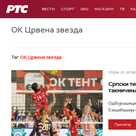
РТС
ВЕСТИ
СПОРТ
OKO
МАГАЗИН
ТВ
Р
ОК Црвена звезда
Таг:
ОК Црвена звезда
СРЕДА, 15. ЈУЛ 202
Српски ти
такмичењ
Одбојкашице 
Езаџибашија и
Прочитај