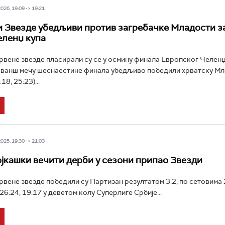
26, 19:09 -> 19:21
 Звезде убедљиви против загребачке Младости з
ленџ купа
вене звезде пласирали су се у осмину финала Европског Челенџ
еванш мечу шеснаестине финала убедљиво победили хрватску Мл
18, 25:23)...
25, 19:30 -> 21:03
јкашки вечити дерби у сезони припао Звезди
вене звезде победили су Партизан резултатом 3:2, по сетовима 
 26:24, 19:17 у деветом колу Суперлиге Србије...