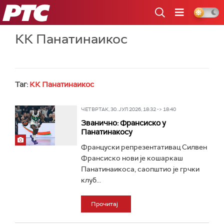
РТС
КК Панатинаикос
Таг:
КК Панатинаикос
ЧЕТВРТАК, 30. ЈУЛ 2026, 18:32 -> 18:40
Званично: Франсиско у
Панатинакосу
Француски репрезентативац Силвен
Франсиско нови је кошаркаш
Панатинаикоса, саопштио је грчки
клуб...
Прочитај