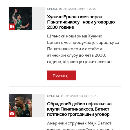
СРЕДА, 15. ЈУЛ 2026, 19:54 -> 20:03
Хуанчо Ернангомез веран
Панатинаикосу - нови уговор до
2030. године
Шпански кошаркаш Хуанчо
Ернангомез продужио је сарадњу са
Панатинаикосом и остаће у
атинском клубу до лета 2030.
године, објавио је грчки великан...
Прочитај
СУБОТА, 11. ЈУЛ 2026, 13:13 -> 13:40
Обрадовић добио појачање на
клупи Панатинаикоса, Батист
потписао трогодишњи уговор
Амерички стручњак Мајк Батист
именован је за помоћног тренера