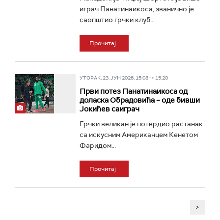
играч Панатинаикоса, званично је
саопштио грчки клуб...
Прочитај
УТОРАК, 23. ЈУН 2026, 15:08 -> 15:20
Први потез Панатинаикоса од
доласка Обрадовића – оде бивши
Јокићев саиграч
Грчки великан је потврдио растанак
са искусним Американцем Кенетом
Фаридом...
Прочитај
>