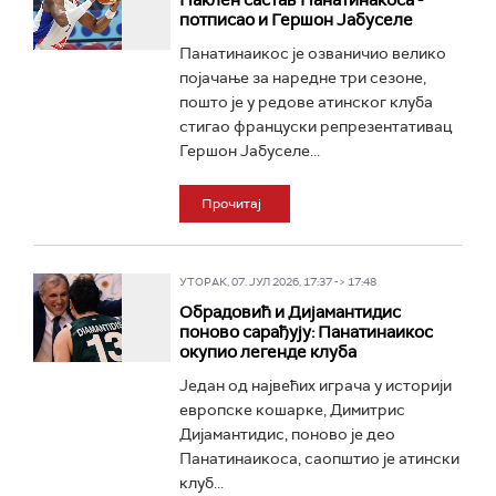
Паклен састав Панатинакоса -
потписао и Гершон Јабуселе
Панатинаикос је озваничио велико
појачање за наредне три сезоне,
пошто је у редове атинског клуба
стигао француски репрезентативац
Гершон Јабуселе...
Прочитај
УТОРАК, 07. ЈУЛ 2026, 17:37 -> 17:48
Обрадовић и Дијамантидис
поново сарађују: Панатинаикос
окупио легенде клуба
Један од највећих играча у историји
европске кошарке, Димитрис
Дијамантидис, поново је део
Панатинаикоса, саопштио је атински
клуб...