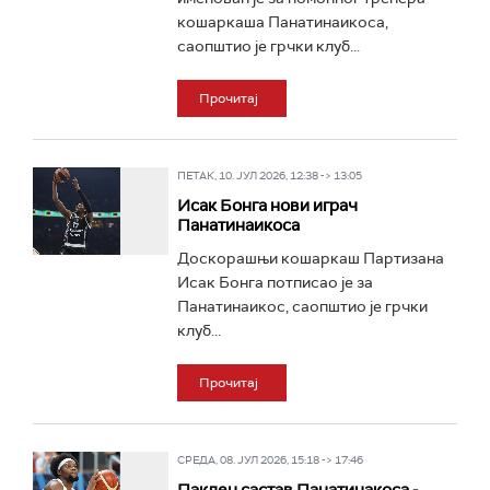
кошаркаша Панатинаикоса,
саопштио је грчки клуб...
Прочитај
ПЕТАК, 10. ЈУЛ 2026, 12:38 -> 13:05
Исак Бонга нови играч
Панатинаикоса
Доскорашњи кошаркаш Партизана
Исак Бонга потписао је за
Панатинаикос, саопштио је грчки
клуб...
Прочитај
СРЕДА, 08. ЈУЛ 2026, 15:18 -> 17:46