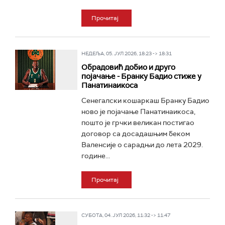
Прочитај
НЕДЕЉА, 05. ЈУЛ 2026, 18:23 -> 18:31
Обрадовић добио и друго
појачање - Бранку Бадио стиже у
Панатинаикоса
Сенегалски кошаркаш Бранку Бадио
ново је појачање Панатинаикоса,
пошто је грчки великан постигао
договор са досадашњим беком
Валенсије о сарадњи до лета 2029.
године...
Прочитај
СУБОТА, 04. ЈУЛ 2026, 11:32 -> 11:47