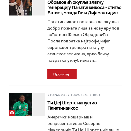
Обрадовић окупља златну
генерацију Панатинаикоса - стигао
Батист, можда ће и Дијамантидис
Панатинаикос наставља да окупља
добро позната лица за нову еру под
вођством Жељка Обрадовића.
После повратка најтрофејнијег
европског тренера на клупу
атинског великана, врло близу
повратка у клуб налази...
Прочитај
УТОРАК, 23. ЈУН 2026, 17:59 -> 18:04
Ти Џеј Шортс напустио
Панатинаикос
Амерички кошаркаш и
репрезентативац Северне
Македоније Ти Џеј Шортс није више