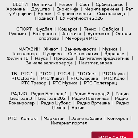
|
|
|
|
ВЕСТИ
Политика
Регион
Свет
Србија данас
|
|
|
|
Хроника
Друштво
Економија
Мерила времена
Рат
|
|
|
|
у Украјини
Време
Сервисне вести
Сматрачница
|
Подкаст
ЕУ могућности 2026
|
|
|
|
СПОРТ
Фудбал
Кошарка
Тенис
Одбојка
|
|
|
|
Рукомет
Ватерполо
Атлетика
Ауто-мото
Остали
|
спортови
Меморијал РТС
|
|
|
МАГАЗИН
Живот
Занимљивости
Музика
|
|
|
|
Технологијa
Путујемо
Свет познатих
Здравље
|
|
|
|
Филм и ТВ
Наука
Природа
Дигитални предузетник
|
За мале велике хероје
Наизглед здрав
|
|
|
|
|
ТВ
РТС 1
РТС 2
РТС 3
РТС Свет
РТС Наука
|
|
|
|
РТС Драма
РТС Живот
РТС Класика
РТС Коло
|
|
РТС Трезор
РТС Музика
РТС Полетарац
|
|
РАДИО
Радио Београд 1
Радио Београд 2
Радио
|
|
|
Београд 3
Београд 202
Радио Плетеница
Радио
|
|
|
Рокенролер
Радио Џубокс
Радио Вртешка
Радио
|
Џезер
Архив
|
|
|
|
РТС
Контакт
Маркетинг
Јавне набавке
Конкурси
Интернет портал
МАПА САЈТА