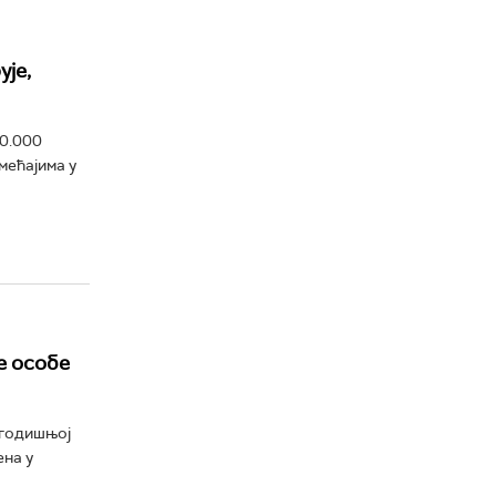
ује,
80.000
мећајима у
е особе
огодишњој
ена у