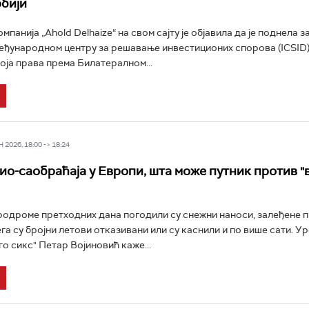
рбији
панија „Ahold Delhaize“ на свом сајту је објавила да је поднела з
ђународном центру за решавање инвестиционих спорова (ICSID) 
оја права према Билатералном...
2026, 18:00 -> 18:24
ио-саобраћаја у Европи, шта може путник против "
одроме претходних дана погодили су снежни наноси, залеђене п
ега су бројни летови отказивани или су каснили и по више сати. У
го сикс" Петар Војиновић каже...