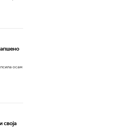
хапшено
апсила осам
и своја