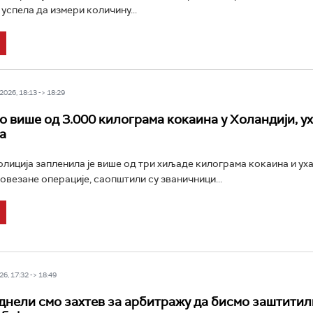
 успела да измери количину...
026, 18:13 -> 18:29
 више од 3.000 килограма кокаина у Холандији, у
а
лиција запленила је више од три хиљаде килограма кокаина и ух
повезане операције, саопштили су званичници...
6, 17:32 -> 18:49
днели смо захтев за арбитражу да бисмо заштитил