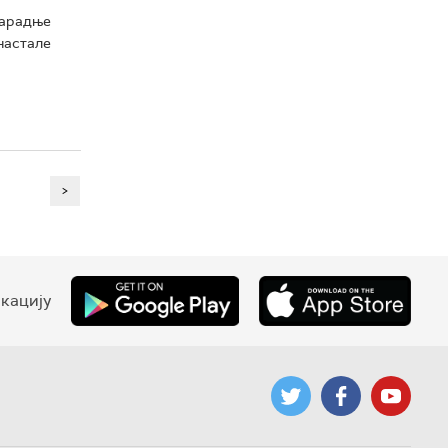
сарадње
 настале
>
кацију