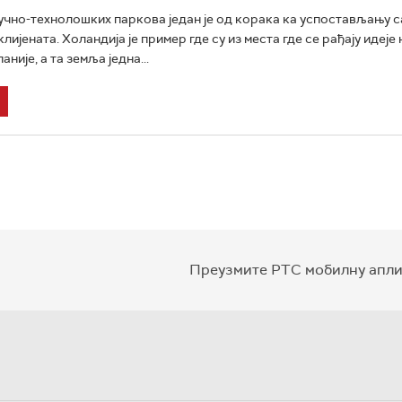
чно-технолошких паркова један је од корака ка успостављању 
лијената. Холандија је пример где су из места где се рађају идеје
није, а та земља једна...
Преузмите РТС мобилну апли