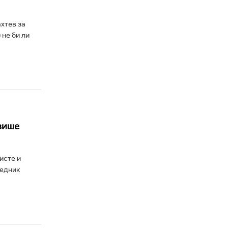
ахтев за
не би ли
више
исте и
редник