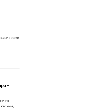
учњаци траже
ра –
ина из
 касније,