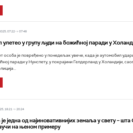
25, 07:22 -> 07:48
 улетео у групу људи на божићној паради у Холанд
т особа је повређено у понедељак увече, када је аутомобил удари
ћној паради у Нунспету, у покрајини Гелдерланд у Холандији, сао
иција...
5, 18:21 -> 20:24
је једна од најиновативнијих земаља у свету – шта
аучи на њеном примеру