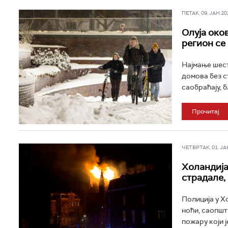
ПЕТАК, 09. ЈАН 202
Олуја око
регион се
Најмање шест
домова без с
саобраћају, б
Прочитај
ЧЕТВРТАК, 01. ЈАН 
Холандија
страдале,
Полиција у Х
ноћи, саопшт
пожару који ј