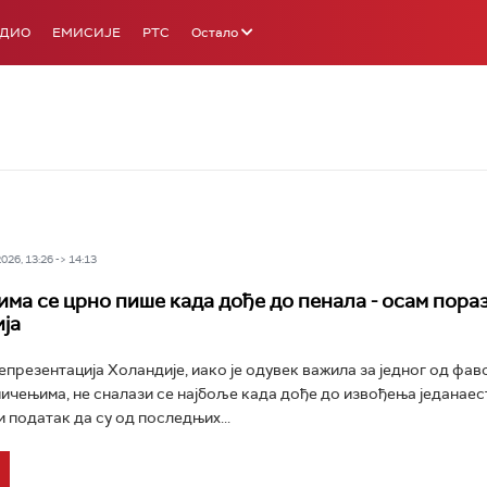
АДИО
ЕМИСИЈЕ
РТС
Остало
26, 13:26 -> 14:13
ма се црно пише када дође до пенала - осам пораз
ија
презентација Холандије, иако је одувек важила за једног од фав
ичењима, не сналази се најбоље када дође до извођења једанаест
и податак да су од последњих...