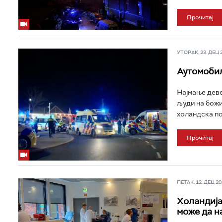
Прочитај
УТОРАК, 23. ДЕЦ 20
Аутомобил
Најмање деве
људи на божи
холандска пол
Прочитај
ПЕТАК, 12. ДЕЦ 202
Холандија 
може да н