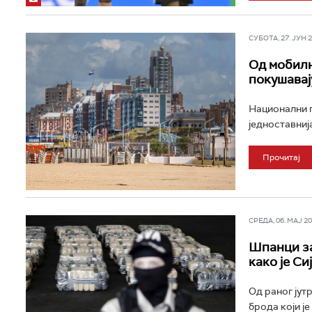
СУБОТА, 27. ЈУН 20
Од мобилн
покушавај
Национални п
једноставнија
Прочитај
СРЕДА, 06. МАЈ 202
Шпанци за
како је С
Од раног јут
брода који ј