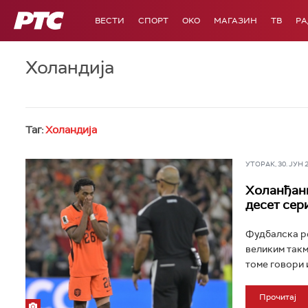
РТС
ВЕСТИ
СПОРТ
OKO
МАГАЗИН
ТВ
Р
Холандија
Таг:
Холандија
УТОРАК, 30. ЈУН 20
Холанђани
десет сер
Фудбалска ре
великим такм
томе говори 
Прочитај