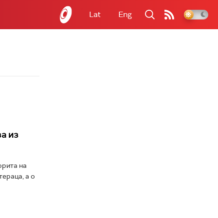
Lat
Eng
а из
орита на
ераца, а о