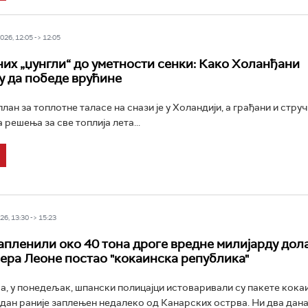
26, 12:05 -> 12:05
их „џунгли“ до уметности сенки: Како Холанђани
у да победе врућине
лан за топлотне таласе на снази је у Холандији, а грађани и стр
 решења за све топлија лета...
6, 13:30 -> 15:23
пленили око 40 тона дроге вредне милијарду дола
ијера Леоне постао "кокаинска република"
ра, у понедељак, шпански полицајци истоваривали су пакете кока
е дан раније заплењен недалеко од Канарских острва. Ни два дана