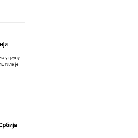
ији
о у групу
пштила је
 Србија