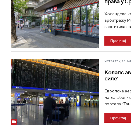
права у С
Холандска ком
арбитражу Ме
заштитила св
Прочитај
ЧЕТВРТАК, 15. ЈАН 
Колапс ав
силе"
Европске аер
магла, због ч
портала "Тан
Прочитај