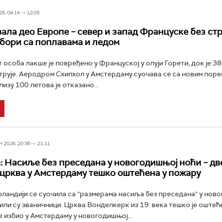
6, 09:14 -> 12:05
вала део Европе – север и запад Француске без стр
 бори са поплавама и ледом
 особа лакше је повређено у Француској у олуји Горети, док је 3
трује. Аеродром Схипхол у Амстердаму суочава се са новим поре
лизу 100 летова је отказано...
2026, 20:36 -> 21:11
: Насиље без преседана у новогодишњој ноћи – дв
 црква у Амстердаму тешко оштећена у пожару
оландији се суочила са "размерама насиља без преседана" у нов
или су званичници. Црква Вонделкерк из 19. века тешко је оштећ
е избио у Амстердаму у новогодишњој...