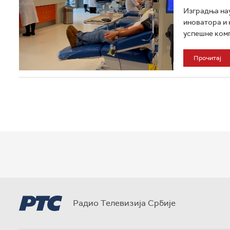
Изградња нау
иноватора и к
успешне компа
Прочитај
Радио Телевизија Србије