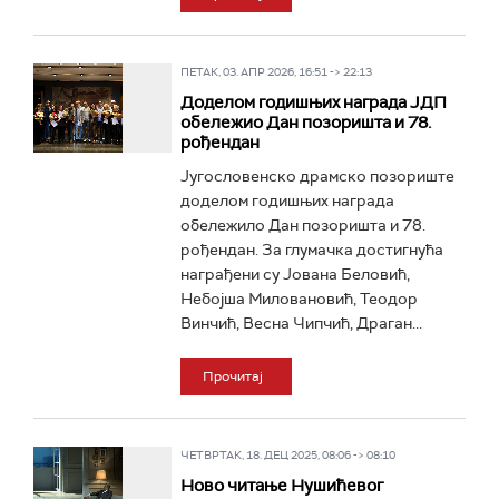
ПЕТАК, 03. АПР 2026, 16:51 -> 22:13
Доделом годишњих награда ЈДП
обележио Дан позоришта и 78.
рођендан
Југословенско драмско позориште
доделом годишњих награда
обележило Дан позоришта и 78.
рођендан. За глумачка достигнућа
награђени су Јована Беловић,
Небојша Миловановић, Теодор
Винчић, Весна Чипчић, Драган...
Прочитај
ЧЕТВРТАК, 18. ДЕЦ 2025, 08:06 -> 08:10
Ново читање Нушићевог