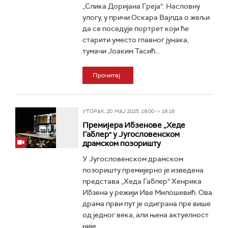
„Слика Доријана Греја“. Насловну
улогу, у причи Оскара Вајлда о жељи
да се поседује портрет који ће
старити уместо главног јунака,
тумачи Јоаким Тасић...
Прочитај
УТОРАК, 20. МАЈ 2025, 18:00 -> 18:18
Премијера Ибзенове „Хеде
Габлер" у Југословенском
драмском позоришту
У Југословенском драмском
позоришту премијерно је изведена
представа „Хеда Габлер“ Хенрика
Ибзена у режији Иве Милошевић. Ова
драма први пут је одиграна пре више
од једног века, али њена актуелност
није...