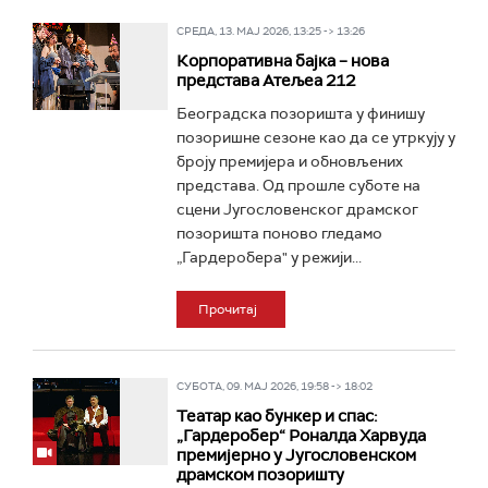
СРЕДА, 13. МАЈ 2026, 13:25 -> 13:26
Корпоративна бајка – нова
представа Атељеа 212
Београдска позоришта у финишу
позоришне сезоне као да се утркују у
броју премијера и обновљених
представа. Од прошле суботе на
сцени Југословенског драмског
позоришта поново гледамо
„Гардеробера" у режији...
Прочитај
СУБОТА, 09. МАЈ 2026, 19:58 -> 18:02
Театар као бункер и спас:
„Гардеробер“ Роналда Харвуда
премијерно у Југословенском
драмском позоришту