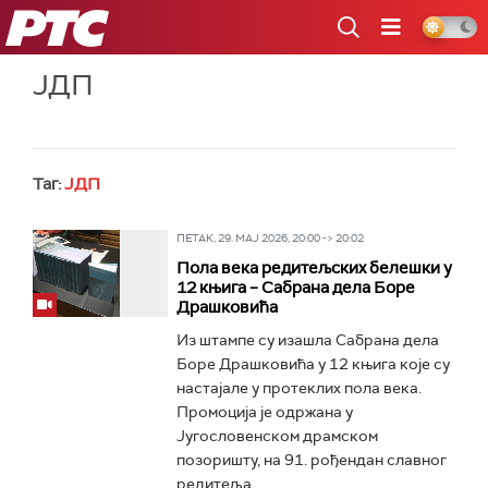
РТС
ЈДП
Таг:
ЈДП
ПЕТАК, 29. МАЈ 2026, 20:00 -> 20:02
Пола века редитељских белешки у
12 књига – Сабрана дела Боре
Драшковића
Из штампе су изашла Сабрана дела
Боре Драшковића у 12 књига које су
настајале у протеклих пола века.
Промоција је одржана у
Југословенском драмском
позоришту, на 91. рођендан славног
редитеља...