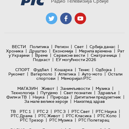
Радио Телевизија Србије
|
|
|
|
ВЕСТИ
Политика
Регион
Свет
Србија данас
|
|
|
|
Хроника
Друштво
Економија
Мерила времена
Рат
|
|
|
|
у Украјини
Време
Сервисне вести
Сматрачница
|
Подкаст
ЕУ могућности 2026
|
|
|
|
СПОРТ
Фудбал
Кошарка
Тенис
Одбојка
|
|
|
|
Рукомет
Ватерполо
Атлетика
Ауто-мото
Остали
|
спортови
Меморијал РТС
|
|
|
МАГАЗИН
Живот
Занимљивости
Музика
|
|
|
|
Технологијa
Путујемо
Свет познатих
Здравље
|
|
|
|
Филм и ТВ
Наука
Природа
Дигитални предузетник
|
За мале велике хероје
Наизглед здрав
|
|
|
|
|
ТВ
РТС 1
РТС 2
РТС 3
РТС Свет
РТС Наука
|
|
|
|
РТС Драма
РТС Живот
РТС Класика
РТС Коло
|
|
РТС Трезор
РТС Музика
РТС Полетарац