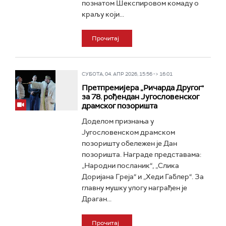
познатом Шекспировом комаду о
краљу који...
Прочитај
СУБОТА, 04. АПР 2026, 15:56 -> 16:01
Претпремијера „Ричарда Другог"
за 78. рођендан Југословенског
драмског позоришта
Доделом признања у
Југословенском драмском
позоришту обележен је Дан
позоришта. Награде представама:
„Народни посланик“, „Слика
Доријана Греја“ и „Хеди Габлер“. За
главну мушку улогу награђен је
Драган...
Прочитај