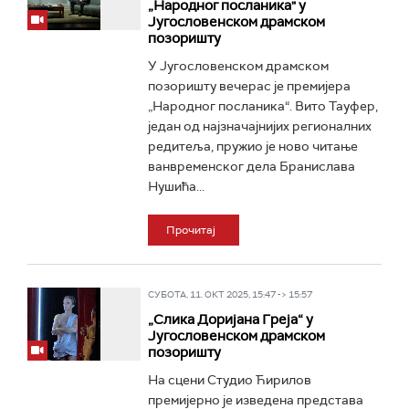
„Народног посланика" у
Југословенском драмском
позоришту
У Југословенском драмском
позоришту вечерас је премијера
„Народног посланика“. Вито Тауфер,
један од најзначајнијих регионалних
редитеља, пружио је ново читање
ванвременског дела Бранислава
Нушића...
Прочитај
СУБОТА, 11. ОКТ 2025, 15:47 -> 15:57
„Слика Доријана Греја“ у
Југословенском драмском
позоришту
На сцени Студио Ћирилов
премијерно је изведена представа