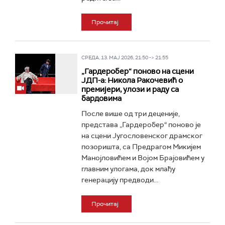
Прочитај
СРЕДА, 13. МАЈ 2026, 21:50 -> 21:55
„Гардеробер“ поново на сцени
ЈДП-а: Никола Ракочевић о
премијери, улози и раду са
бардовима
После више од три деценије,
представа „Гардеробер“ поново је
на сцени Југословенског драмског
позоришта, са Предрагом Микијем
Манојловићем и Војом Брајовићем у
главним улогама, док млађу
генерацију предводи...
Прочитај