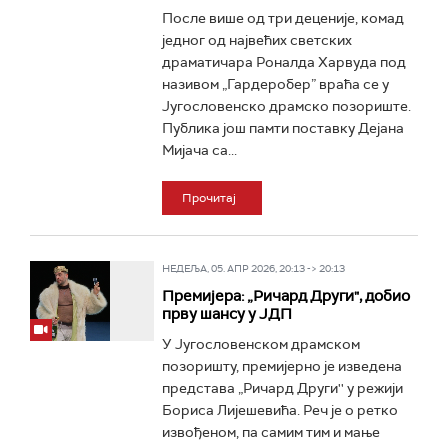
После више од три деценије, комад
једног од највећих светских
драматичара Роналда Харвуда под
називом „Гардеробер” враћа се у
Југословенско драмско позориште.
Публика још памти поставку Дејана
Мијача са...
Прочитај
НЕДЕЉА, 05. АПР 2026, 20:13 -> 20:13
Премијера: „Ричард Други", добио
прву шансу у ЈДП
У Југословенском драмском
позоришту, премијерно је изведена
представа „Ричард Други'' у режији
Бориса Лијешевића. Реч је о ретко
извођеном, па самим тим и мање