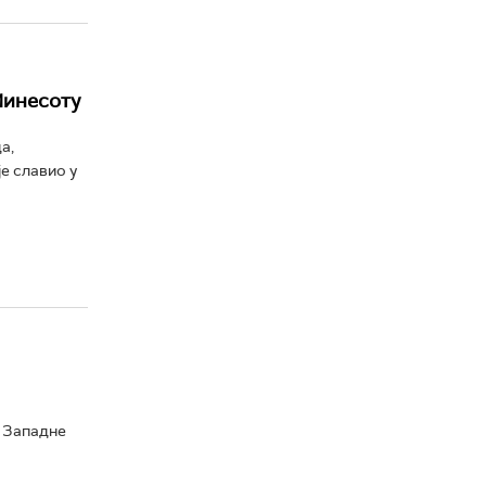
Минесоту
а,
је славио у
а Западне