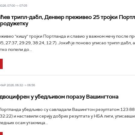
26, 07:00 -> 07:05
ћев трипл-дабл, Денвер преживео 25 тројки Портл
продужетку
еживео "кишу" тројки Портланда и славио у важном мечу после п
5, 27:37, 29:29, 38:24, 12:7). Јокић је поново уписао трипл-дабл, 
тко попели до...
Р 2026, 06:32 -> 06:56
двоцифрен у убедљивом поразу Вашингтона
ортланда убедљиво су савладали Вашингтон резултатом 123:88 
 32:22) и наставили серију добрих резултата у НБА лиги, уписавш
ледњих осам утакмица...