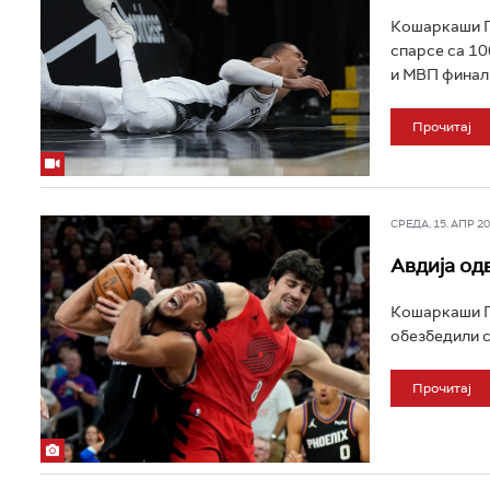
Кошаркаши По
спарсе са 10
и МВП финали
Прочитај
СРЕДА, 15. АПР 202
Авдија од
Кошаркаши По
обезбедили с
Прочитај