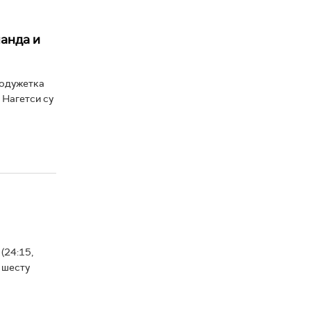
анда и
родужетка
а Нагетси су
(24:15,
и шесту