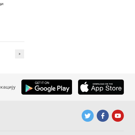
ци
>
кацију