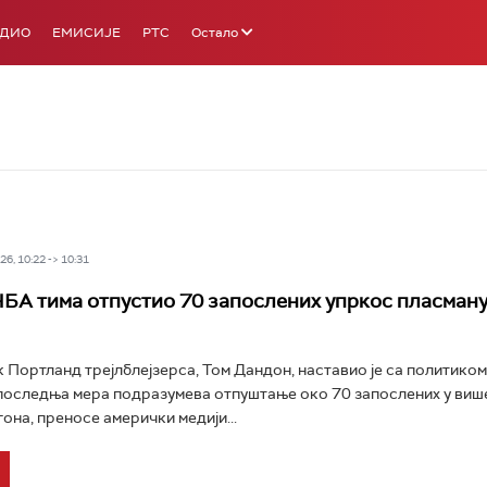
АДИО
ЕМИСИЈЕ
РТС
Остало
6, 10:22 -> 10:31
БА тима отпустио 70 запослених упркос пласману 
 Портланд трејлблејзерса, Том Дандон, наставио је са политико
последња мера подразумева отпуштање око 70 запослених у виш
она, преносе амерички медији...