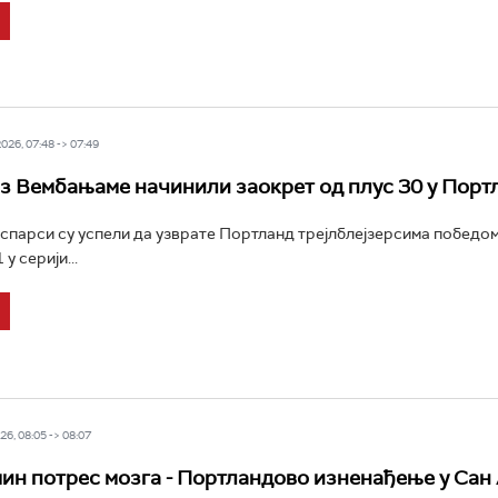
26, 07:48 -> 07:49
з Вембањаме начинили заокрет од плус 30 у Порт
спарси су успели да узврате Портланд трејлблејзерсима победом
у серији...
6, 08:05 -> 08:07
н потрес мозга - Портландово изненађење у Сан 