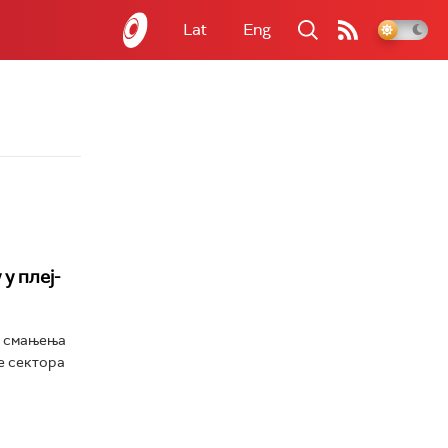
Lat
Eng
у плеј-
м смањења
е сектора