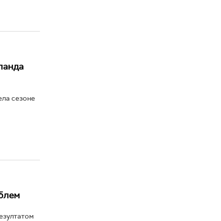
ланда
дела сезоне
рблем
езултатом