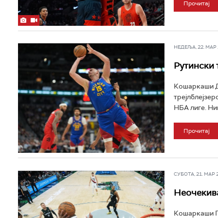
Прочитај
НЕДЕЉА, 22. МАР 2
Рутински 
Кошаркаши Де
трејлблејзерс
НБА лиге. Ник
Прочитај
СУБОТА, 21. МАР 20
Неочекива
Кошаркаши По