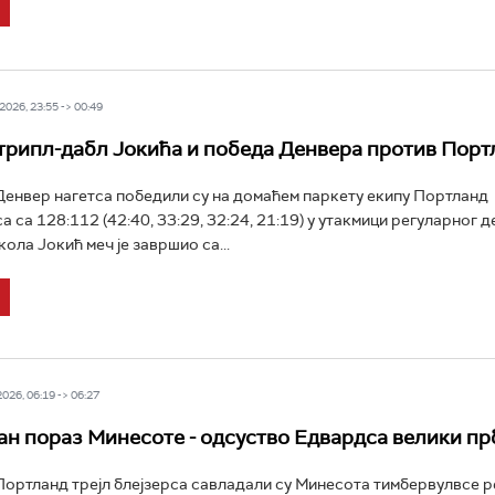
026, 23:55 -> 00:49
трипл-дабл Јокића и победа Денвера против Порт
нвер нагетса победили су на домаћем паркету екипу Портланд
а са 128:112 (42:40, 33:29, 32:24, 21:19) у утакмици регуларног 
ола Јокић меч је завршио са...
26, 06:19 -> 06:27
н пораз Минесоте - одсуство Едвардса велики п
ртланд трејл блејзерса савладали су Минесота тимбервулвсе р