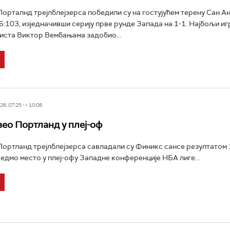
рталнд трејлблејзерса победили су на гостујућем терену Сан А
6:103, изједначивши серију прве рунде Запада на 1-1. Најбољи и
ста Виктор Вембањама задобио...
6, 07:25 -> 10:08
вео Портланд у плеј-оф
ртланд трејлблејзерса савладали су Финикс сансе резултатом 
едмо место у плеј-офу Западне конференције НБА лиге...