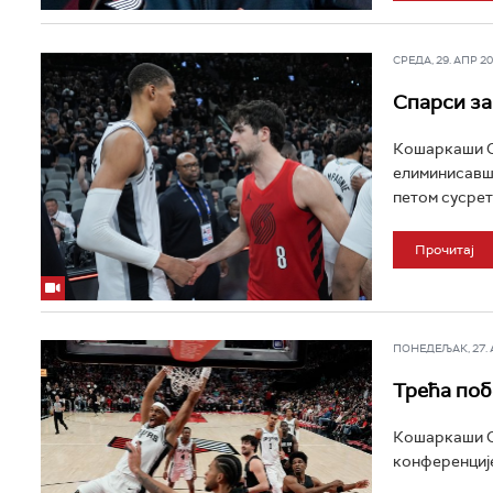
СРЕДА, 29. АПР 202
Спарси за
Кошаркаши Са
елиминисавши 
петом сусрету
Прочитај
ПОНЕДЕЉАК, 27. АП
Трећа поб
Кошаркаши Са
конференције