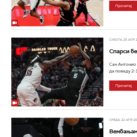
Прочитај
СУБОТА, 25. АПР 20
Спарси бе
Сан Антонио 
да поведу 2-1 
Прочитај
СРЕДА, 22. АПР 202
Вембањами