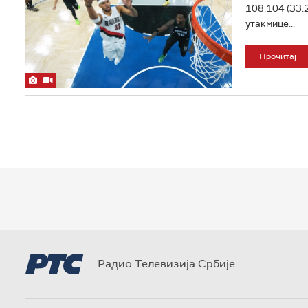
108:104 (33:2
утакмице...
Прочитај
Радио Телевизија Србије