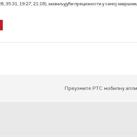
8, 35:31, 19:27, 21:18), захваљујући прецизности у самој завршни
Преузмите РТС мобилну апли