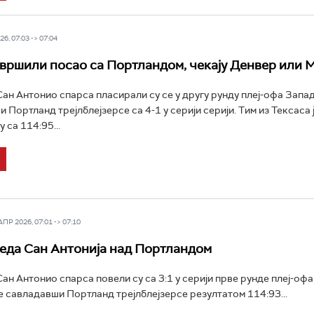
6, 07:03 -> 07:04
вршили посао са Портландом, чекају Денвер или 
н Антонио спарса пласирали су се у другу рунду плеј-офа Запад
Портланд трејлблејзерсе са 4-1 у серији серији. Тим из Тексаса 
 са 114:95...
Р 2026, 07:01 -> 07:10
еда Сан Антонија над Портландом
н Антонио спарса повели су са 3:1 у серији прве рунде плеј-оф
 савладавши Портланд трејлблејзерсе резултатом 114:93...