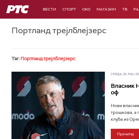
РТС
ВЕСТИ
СПОРТ
OKO
МАГАЗИН
ТВ
Р
Портланд трејлблејзерс
Таг:
Портланд трејлблејзерс
СРЕДА, 20. МАЈ 202
Власник Н
оф
Нови власник
трошкова, а 
клуба из Орег
Прочитај