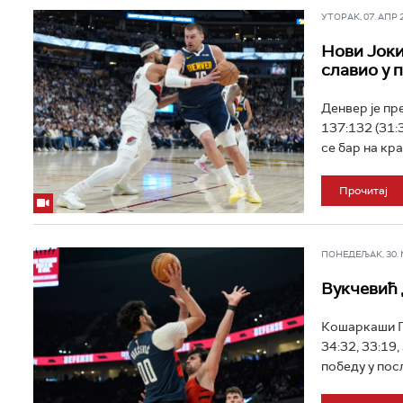
УТОРАК, 07. АПР 20
Нови Јоки
славио у 
Денвер је пр
137:132 (31:3
се бар на кра
Прочитај
ПОНЕДЕЉАК, 30. МА
Вукчевић 
Кошаркаши П
34:32, 33:19,
победу у пос