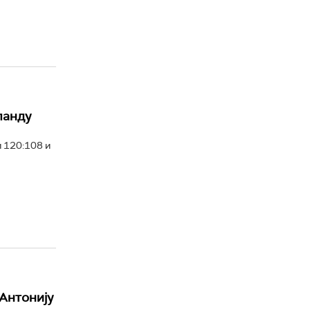
ланду
 120:108 и
Антонију