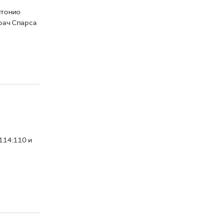
нтонио
грач Спарса
114:110 и