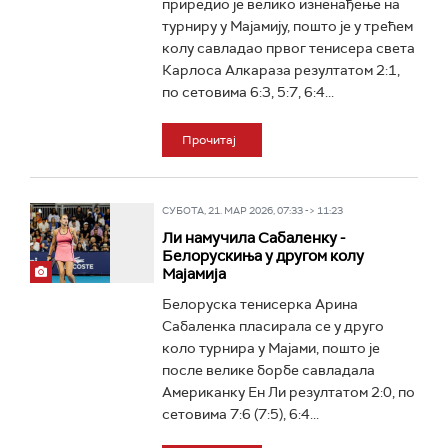
приредио је велико изненађење на
турниру у Мајамију, пошто је у трећем
колу савладао првог тенисера света
Карлоса Алкараза резултатом 2:1,
по сетовима 6:3, 5:7, 6:4...
Прочитај
СУБОТА, 21. МАР 2026, 07:33 -> 11:23
Ли намучила Сабаленку -
Белорускиња у другом колу
Мајамија
Белоруска тенисерка Арина
Сабаленка пласирала се у друго
коло турнира у Мајами, пошто је
после велике борбе савладала
Американку Ен Ли резултатом 2:0, по
сетовима 7:6 (7:5), 6:4...