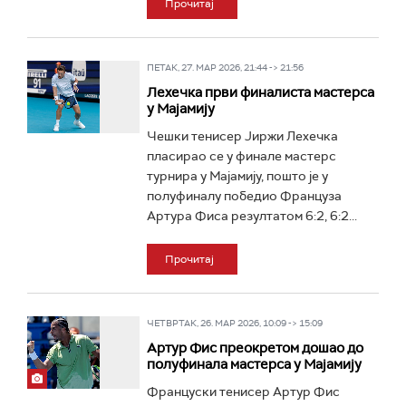
Прочитај
ПЕТАК, 27. МАР 2026, 21:44 -> 21:56
Лехечка први финалиста мастерса
у Мајамију
Чешки тенисер Јиржи Лехечка
пласирао се у финале мастерс
турнира у Мајамију, пошто је у
полуфиналу победио Француза
Артура Фиса резултатом 6:2, 6:2...
Прочитај
ЧЕТВРТАК, 26. МАР 2026, 10:09 -> 15:09
Артур Фис преокретом дошао до
полуфинала мастерса у Мајамију
Француски тенисер Артур Фис