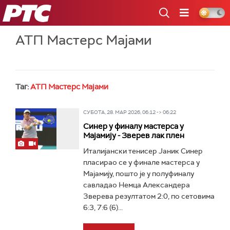
РТС
АТП Мастерс Мајами
Таг:
АТП Мастерс Мајами
СУБОТА, 28. МАР 2026, 06:12 -> 06:22
Синер у финалу мастерса у
Мајамију - Зверев лак плен
Италијански тенисер Јаник Синер
пласирао се у финале мастерса у
Мајамију, пошто је у полуфиналу
савладао Немца Александера
Зверева резултатом 2:0, по сетовима
6:3, 7:6 (6)...