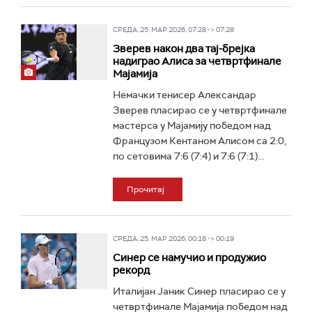
СРЕДА, 25. МАР 2026, 07:28 -> 07:28
Зверев након два тај-брејка
надиграо Алиса за четвртфинале
Мајамија
Немачки тенисер Александар
Зверев пласирао се у четвртфинале
мастерса у Мајамију победом над
Французом Кентаном Алисом са 2:0,
по сетовима 7:6 (7:4) и 7:6 (7:1)...
Прочитај
СРЕДА, 25. МАР 2026, 00:18 -> 00:19
Синер се намучио и продужио
рекорд
Италијан Јаник Синер пласирао се у
четвртфинале Мајамија победом над