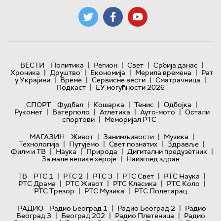
|
|
|
|
ВЕСТИ
Политика
Регион
Свет
Србија данас
|
|
|
|
Хроника
Друштво
Економија
Мерила времена
Рат
|
|
|
|
у Украјини
Време
Сервисне вести
Сматрачница
|
Подкаст
ЕУ могућности 2026
|
|
|
|
СПОРТ
Фудбал
Кошарка
Тенис
Одбојка
|
|
|
|
Рукомет
Ватерполо
Атлетика
Ауто-мото
Остали
|
спортови
Меморијал РТС
|
|
|
МАГАЗИН
Живот
Занимљивости
Музика
|
|
|
|
Технологијa
Путујемо
Свет познатих
Здравље
|
|
|
|
Филм и ТВ
Наука
Природа
Дигитални предузетник
|
За мале велике хероје
Наизглед здрав
|
|
|
|
|
ТВ
РТС 1
РТС 2
РТС 3
РТС Свет
РТС Наука
|
|
|
|
РТС Драма
РТС Живот
РТС Класика
РТС Коло
|
|
РТС Трезор
РТС Музика
РТС Полетарац
|
|
РАДИО
Радио Београд 1
Радио Београд 2
Радио
|
|
|
Београд 3
Београд 202
Радио Плетеница
Радио