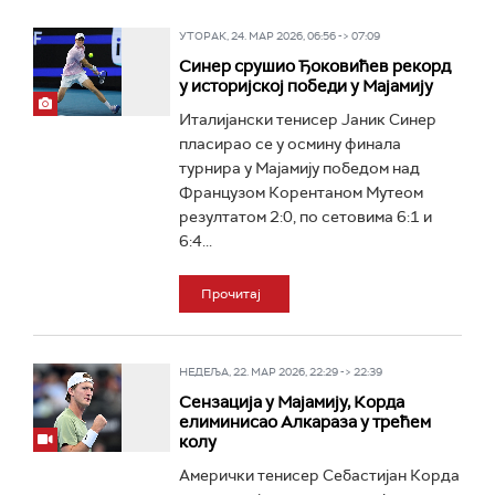
УТОРАК, 24. МАР 2026, 06:56 -> 07:09
Синер срушио Ђоковићев рекорд
у историјској победи у Мајамију
Италијански тенисер Јаник Синер
пласирао се у осмину финала
турнира у Мајамију победом над
Французом Корентаном Мутеом
резултатом 2:0, по сетовима 6:1 и
6:4...
Прочитај
НЕДЕЉА, 22. МАР 2026, 22:29 -> 22:39
Сензација у Мајамију, Корда
елиминисао Алкараза у трећем
колу
Амерички тенисер Себастијан Корда