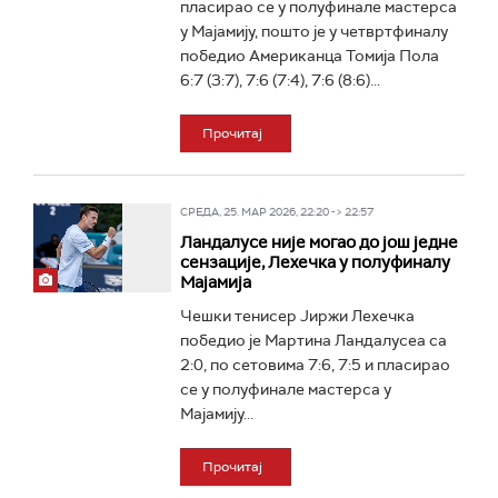
пласирао се у полуфинале мастерса
у Мајамију, пошто је у четвртфиналу
победио Американца Томија Пола
6:7 (3:7), 7:6 (7:4), 7:6 (8:6)...
Прочитај
СРЕДА, 25. МАР 2026, 22:20 -> 22:57
Ландалусе није могао до још једне
сензације, Лехечка у полуфиналу
Мајамија
Чешки тенисер Јиржи Лехечка
победио је Мартина Ландалусеа са
2:0, по сетовима 7:6, 7:5 и пласирао
се у полуфинале мастерса у
Мајамију...
Прочитај