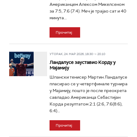
Американцем Алексом Микелсеном
за 7:5, 7:6 (7:4). Меч је трајао сат и 40
минута...
Прочитај
УТОРАК, 24. МАР 2026, 18:30 -> 20:10
Ландалусе зауставио Корду у
Мајамију
Шпански тенисер Мартин Ландалусе
пласирао се у четвртфинале турнира
у Мајамију, пошто је после преокрета
савладао Американца Себастијан
Корда резултатом 2:1 (2:6, 7:6(8:6),
6:4)...
Прочитај