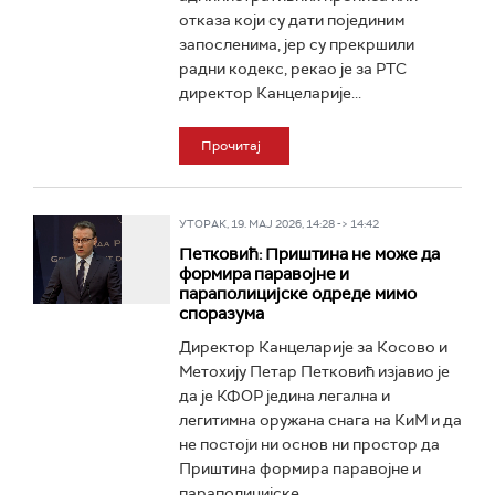
отказа који су дати појединим
запосленима, јер су прекршили
радни кодекс, рекао је за РТС
директор Канцеларије...
Прочитај
УТОРАК, 19. МАЈ 2026, 14:28 -> 14:42
Петковић: Приштина не може да
формира паравојне и
параполицијске одреде мимо
споразума
Директор Канцеларије за Косово и
Метохију Петар Петковић изјавио је
да је КФОР једина легална и
легитимна оружана снага на КиМ и да
не постоји ни основ ни простор да
Приштина формира паравојне и
параполицијске...