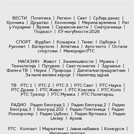
|
|
|
|
ВЕСТИ
Политика
Регион
Свет
Србија данас
|
|
|
|
Хроника
Друштво
Економија
Мерила времена
Рат
|
|
|
|
у Украјини
Време
Сервисне вести
Сматрачница
|
Подкаст
ЕУ могућности 2026
|
|
|
|
СПОРТ
Фудбал
Кошарка
Тенис
Одбојка
|
|
|
|
Рукомет
Ватерполо
Атлетика
Ауто-мото
Остали
|
спортови
Меморијал РТС
|
|
|
МАГАЗИН
Живот
Занимљивости
Музика
|
|
|
|
Технологијa
Путујемо
Свет познатих
Здравље
|
|
|
|
Филм и ТВ
Наука
Природа
Дигитални предузетник
|
За мале велике хероје
Наизглед здрав
|
|
|
|
|
ТВ
РТС 1
РТС 2
РТС 3
РТС Свет
РТС Наука
|
|
|
|
РТС Драма
РТС Живот
РТС Класика
РТС Коло
|
|
РТС Трезор
РТС Музика
РТС Полетарац
|
|
РАДИО
Радио Београд 1
Радио Београд 2
Радио
|
|
|
Београд 3
Београд 202
Радио Плетеница
Радио
|
|
|
Рокенролер
Радио Џубокс
Радио Вртешка
Радио
|
Џезер
Архив
|
|
|
|
РТС
Контакт
Маркетинг
Јавне набавке
Конкурси
Интернет портал