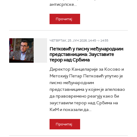
антисрпске...
Прочитај
ЧЕТВРТАК, 25. ЈУН 2026, 14:45 -> 14:55
Петковић у писму међународним
представницима: Зауставите
терор над Србима
Директор Канцеларије за Косово и
Метохију Петар Петковић упутио је
писмо међународним
представницима у којем је апеловао
да правовремено реагују како би
зауставили терор над Србима на
КиМ и показали да...
Прочитај