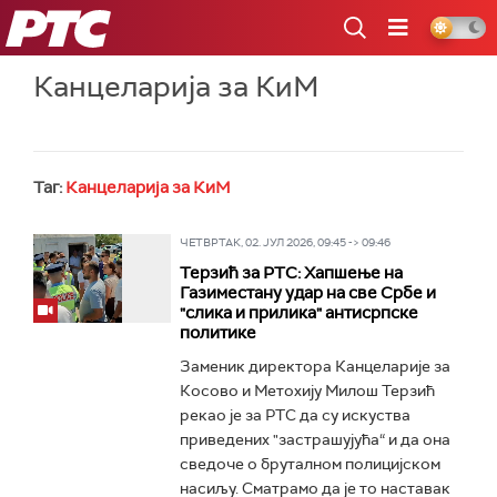
РТС
Канцеларија за КиМ
Таг:
Канцеларија за КиМ
ЧЕТВРТАК, 02. ЈУЛ 2026, 09:45 -> 09:46
Терзић за РТС: Хапшење на
Газиместану удар на све Србе и
"слика и прилика" антисрпске
политике
Заменик директора Канцеларије за
Косово и Метохију Милош Терзић
рекао је за РТС да су искуства
приведених "застрашујућа“ и да она
сведоче о бруталном полицијском
насиљу. Сматрамо да је то наставак