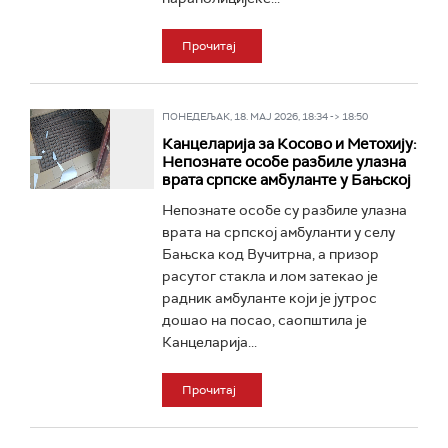
Прочитај
ПОНЕДЕЉАК, 18. МАЈ 2026, 18:34 -> 18:50
Канцеларија за Косово и Метохију:
Непознате особе разбиле улазна
врата српске амбуланте у Бањској
Непознате особе су разбиле улазна
врата на српској амбуланти у селу
Бањска код Вучитрна, а призор
расутог стакла и лом затекао је
радник амбуланте који је јутрос
дошао на посао, саопштила је
Канцеларија...
Прочитај