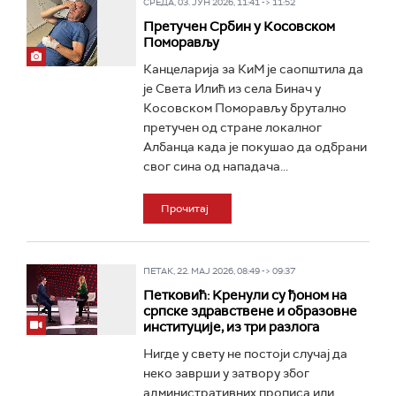
СРЕДА, 03. ЈУН 2026, 11:41 -> 11:52
Претучен Србин у Косовском
Поморављу
Канцеларија за КиМ је саопштила да
је Света Илић из села Бинач у
Косовском Поморављу брутално
претучен од стране локалног
Албанца када је покушао да одбрани
свог сина од нападача...
Прочитај
ПЕТАК, 22. МАЈ 2026, 08:49 -> 09:37
Петковић: Kренули су ђоном на
српске здравствене и образовне
институције, из три разлога
Нигде у свету не постоји случај да
неко заврши у затвору због
административних прописа или