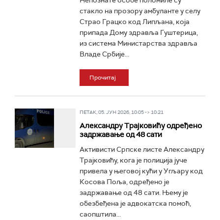
Непознате особе поломиле су
стакло на прозору амбуланте у селу
Страо Грацко код Липљана, која
припада Дому здравља Гуштерица,
из система Министарства здравља
Владе Србије...
Прочитај
ПЕТАК, 05. ЈУН 2026, 10:05 -> 10:21
Александру Трајковићу одређено
задржавање од 48 сати
Активисти Српске листе Александру
Трајковићу, кога је полиција јуче
привела у његовој кући у Угљару код
Косова Поља, одређено је
задржавање од 48 сати. Њему је
обезбеђена је адвокатска помоћ,
саопштила...