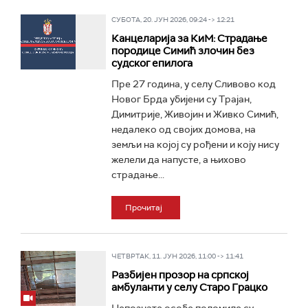
СУБОТА, 20. ЈУН 2026, 09:24 -> 12:21
Канцеларија за КиМ: Страдање
породице Симић злочин без
судског епилога
Пре 27 година, у селу Сливово код
Новог Брда убијени су Трајан,
Димитрије, Живојин и Живко Симић,
недалеко од својих домова, на
земљи на којој су рођени и коју нису
желели да напусте, а њихово
страдање...
Прочитај
ЧЕТВРТАК, 11. ЈУН 2026, 11:00 -> 11:41
Разбијен прозор на српској
амбуланти у селу Старо Грацко