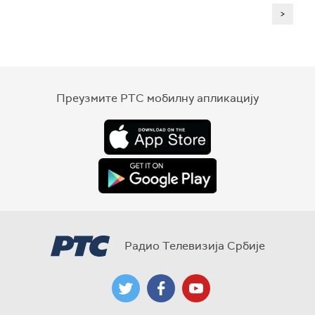
>
Преузмите РТС мобилну апликацију
Радио Телевизија Србије