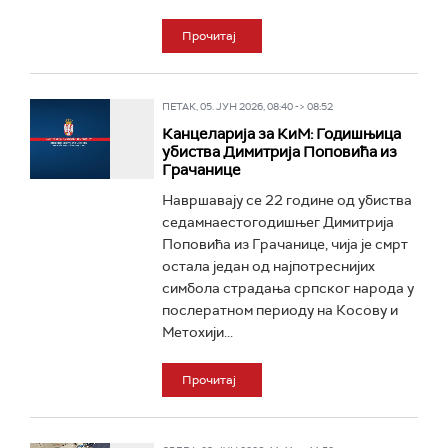
Прочитај
ПЕТАК, 05. ЈУН 2026, 08:40 -> 08:52
Канцеларија за КиМ: Годишњица
убиства Димитрија Поповића из
Грачанице
Навршавају се 22 године од убиства
седамнаестогодишњег Димитрија
Поповића из Грачанице, чија је смрт
остала један од најпотреснијих
симбола страдања српског народа у
послератном периоду на Косову и
Метохији...
Прочитај