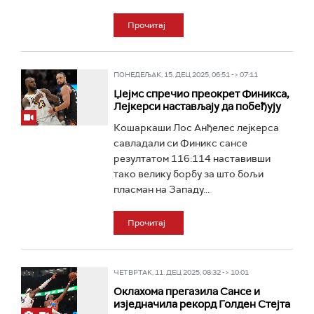
Прочитај
ПОНЕДЕЉАК, 15. ДЕЦ 2025, 06:51 -> 07:11
Џејмс спречио преокрет Финикса,
Лејкерси настављају да побеђују
Кошаркаши Лос Анђелес лејкерса
савладали си Финикс сансе
резултатом 116:114 наставивши
тако велику борбу за што бољи
пласман на Западу...
Прочитај
ЧЕТВРТАК, 11. ДЕЦ 2025, 08:32 -> 10:01
Оклахома прегазила Сансе и
изједначила рекорд Голден Стејта