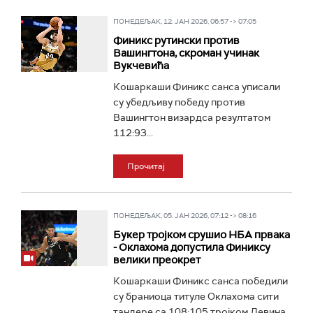
ПОНЕДЕЉАК, 12. ЈАН 2026, 06:57 -> 07:05
Финикс рутински против
Вашингтона, скроман учинак
Вукчевића
Кошаркаши Финикс санса уписали
су убедљиву победу против
Вашингтон визардса резултатом
112:93...
Прочитај
ПОНЕДЕЉАК, 05. ЈАН 2026, 07:12 -> 08:16
Букер тројком срушио НБА првака
- Оклахома допустила Финиксу
велики преокрет
Кошаркаши Финикс санса победили
су браниоца титуле Оклахома сити
тандере са 108:105 тројком Девина