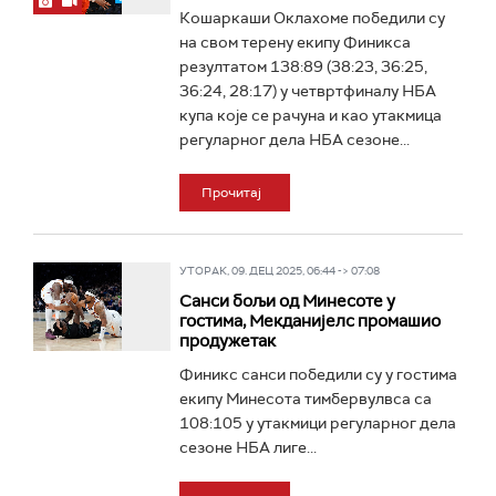
Кошаркаши Оклахоме победили су
на свом терену екипу Финикса
резултатом 138:89 (38:23, 36:25,
36:24, 28:17) у четвртфиналу НБА
купа које се рачуна и као утакмица
регуларног дела НБА сезоне...
Прочитај
УТОРАК, 09. ДЕЦ 2025, 06:44 -> 07:08
Санси бољи од Минесоте у
гостима, Мекданијелс промашио
продужетак
Финикс санси победили су у гостима
екипу Минесота тимбервулвса са
108:105 у утакмици регуларног дела
сезоне НБА лиге...