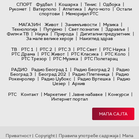
|
|
|
|
СПОРТ
Фудбал
Кошарка
Тенис
Одбојка
|
|
|
|
Рукомет
Ватерполо
Атлетика
Ауто-мото
Остали
|
спортови
Меморијал РТС
|
|
|
МАГАЗИН
Живот
Занимљивости
Музика
|
|
|
|
Технологијa
Путујемо
Свет познатих
Здравље
|
|
|
|
Филм и ТВ
Наука
Природа
Дигитални предузетник
|
За мале велике хероје
Наизглед здрав
|
|
|
|
|
ТВ
РТС 1
РТС 2
РТС 3
РТС Свет
РТС Наука
|
|
|
|
РТС Драма
РТС Живот
РТС Класика
РТС Коло
|
|
РТС Трезор
РТС Музика
РТС Полетарац
|
|
РАДИО
Радио Београд 1
Радио Београд 2
Радио
|
|
|
Београд 3
Београд 202
Радио Плетеница
Радио
|
|
|
Рокенролер
Радио Џубокс
Радио Вртешка
Радио
|
Џезер
Архив
|
|
|
|
РТС
Контакт
Маркетинг
Јавне набавке
Конкурси
Интернет портал
МАПА САЈТА
Приватност
Copyright
Правила употребе садржаја
Мапа
|
|
|