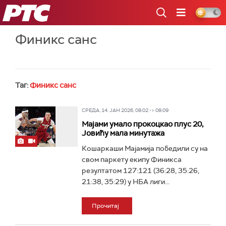
РТС
Финикс санс
Таг:
Финикс санс
СРЕДА, 14. ЈАН 2026, 08:02 -> 08:09
Мајами умало прокоцкао плус 20,
Јовићу мала минутажа
Кошаркаши Мајамија победили су на
свом паркету екипу Финикса
резултатом 127:121 (36:28, 35:26,
21:38, 35:29) у НБА лиги...
Прочитај