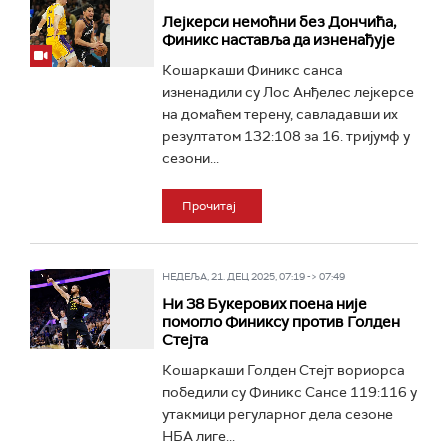
Лејкерси немоћни без Дончића,
Финикс наставља да изненађује
Кошаркаши Финикс санса
изненадили су Лос Анђелес лејкерсе
на домаћем терену, савладавши их
резултатом 132:108 за 16. тријумф у
сезони...
Прочитај
НЕДЕЉА, 21. ДЕЦ 2025, 07:19 -> 07:49
Ни 38 Букерових поена није
помогло Финиксу против Голден
Стејта
Кошаркаши Голден Стејт вориорса
победили су Финикс Сансе 119:116 у
утакмици регуларног дела сезоне
НБА лиге...