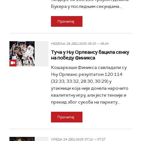
Букера у последњим секундама...
Прочитај
НЕДЕЉА, 28. ДЕЦ 2025, 06:15 -> 06:24
Туча у Њу Орлеансу бацила сенку
на победу Финикса
Кошаркаши Финикса савладали су
Њу Орлеанс резултатом 120:114
(32:33, 33:32, 28:30, 30:29) у
утакмици која није донела нарочито
квалитетну игру, али јесте тензије и
прекид због сукоба на паркету...
Прочитај
СРЕДА, 24. ДЕЦ 2025, 07:12 -> 07:27