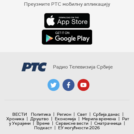
Преузмите РТС мобилну апликацију
Радио Телевизија Србије
|
|
|
|
ВЕСТИ
Политика
Регион
Свет
Србија данас
|
|
|
|
Хроника
Друштво
Економија
Мерила времена
Рат
|
|
|
|
у Украјини
Време
Сервисне вести
Сматрачница
|
Подкаст
ЕУ могућности 2026