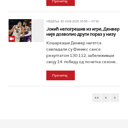
Прочитај
НЕДЕЉА, 30. НОВ 2025, 05:56 -> 07:30
Јокић непогрешив из игре, Денвер
није дозволио други пораз у низу
Кошаркаши Денвер нагетса
савладали су Финикс сансе
резултатом 130:112, забележивши
своју 14. победу од почетка сезоне...
Прочитај
<<
<
>