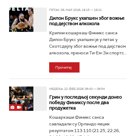
ПЕТАК, 06. МАР 2026, 18:15 -> 18:21
Дилон Брукс ухапшен због вожње
под дејством алкохола
Крилни кошаркаш Финикс санса
Дилон Брукс ухапшен је у петак у
Скотсдејлу због вожње под дејством
алкохола, преноси Ти-Ем-Зи спортс...
Прочитај
НЕДЕЉА, 22. ФЕБ 2026, 06:43 -> 06:54
Грин у последњој секунди донео
победу Финиксу после два
продужетка
Кошаркаши Финикс санса
савладали су Орландо меџик
резултатом 113:110 (21:25, 22:26,