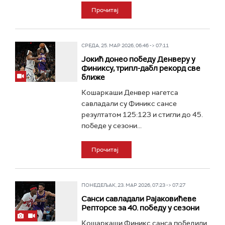
Прочитај
СРЕДА, 25. МАР 2026, 06:46 -> 07:11
Јокић донео победу Денверу у
Финиксу, трипл-дабл рекорд све
ближе
Кошаркаши Денвер нагетса
савладали су Финикс сансе
резултатом 125:123 и стигли до 45.
победе у сезони...
Прочитај
ПОНЕДЕЉАК, 23. МАР 2026, 07:23 -> 07:27
Санси савладали Рајаковићеве
Репторсе за 40. победу у сезони
Кошаркаши Финикс санса победили