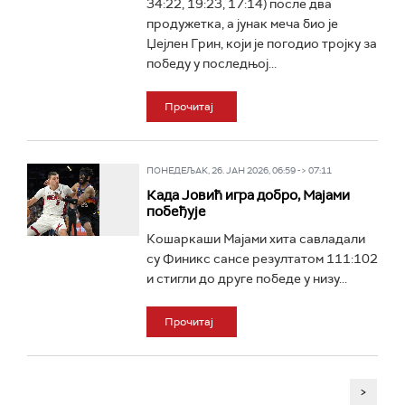
34:22, 19:23, 17:14) после два
продужетка, а јунак меча био је
Џејлен Грин, који је погодио тројку за
победу у последњој...
Прочитај
ПОНЕДЕЉАК, 26. ЈАН 2026, 06:59 -> 07:11
Када Јовић игра добро, Мајами
побеђује
Кошаркаши Мајами хита савладали
су Финикс сансе резултатом 111:102
и стигли до друге победе у низу...
Прочитај
>