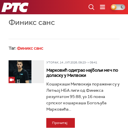
РТС
Финикс санс
Таг:
Финикс санс
УТОРАК, 14. ЈУЛ 2026, 09:23 -> 09:41
Марковић одиграо најбољи меч по
доласку у Милвоки
Кошаркаши Милвокија поражени су у
Летњој НБА лиги од Финикса
резултатом 95:88, уз 16 поена
српског кошаркаша Богољуба
Марковића...
Прочитај