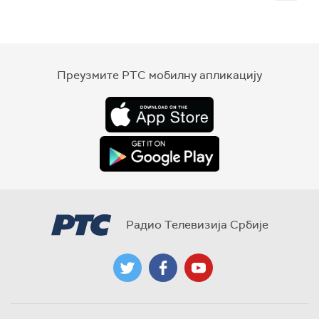
Преузмите РТС мобилну апликацију
Радио Телевизија Србије