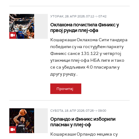
УТОРАК, 28. АПР 2026, 07:12 -> 07:42
Оклахома почистила Финикс у
првој рунди плеј-офа
Кошаркаши Оклахома Сити тандера
победили су на гостујућем паркету
Финикс сансе 131:122 у четвртој
утакмици плеј-офа НБА лиге и тако
се са убедљивих 4:0 пласирали у
другу рунду...
Прочитај
СУБОТА, 18. АПР 2026, 07:26 -> 09:00
Орландо и Финикс изборили
пласман у плеј-оф
Кошаркаши Орландо меџика су