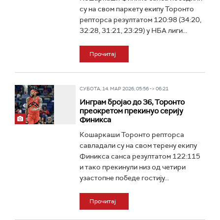
су на свом паркету екипу Торонто
репторса резултатом 120:98 (34:20,
32:28, 31:21, 23:29) у НБА лиги...
Прочитај
СУБОТА, 14. МАР 2026, 05:56 -> 06:21
Инграм бројао до 36, Торонто
преокретом прекинуо серију
Финикса
Кошаркаши Торонто репторса
савладали су на свом терену екипу
Финикса санса резултатом 122:115
и тако прекинули низ од четири
узастопне победе гостију...
Прочитај