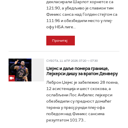
декласирали Шарлот хорнетсе са
121:90, а убедљиво је славиои тим
Финикс санса над Голден стејтом са
111:96 и обезбедили место у плеј-
офу НБА лиге...
Прочитај
СУБОТА, 11. АПР 2026, 07:20 -> 07:30
Џејмс и даље помера границе,
Лејкерси дишу за вратом Денверу
Леброн Џејмс је забележио 28 поена,
12 асистенција и шест скокова, а
ослабљени Лос Анђелес лејкерси
обезбедили су предност домаћег
терена у првој рунди плеј-офа
победом над Финикс сансима
резултатом 101:73...