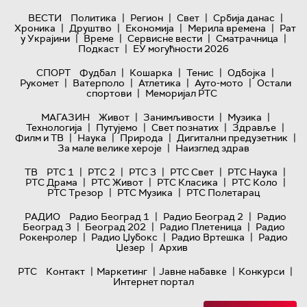
|
|
|
|
ВЕСТИ
Политика
Регион
Свет
Србија данас
|
|
|
|
Хроника
Друштво
Економија
Мерила времена
Рат
|
|
|
|
у Украјини
Време
Сервисне вести
Сматрачница
|
Подкаст
ЕУ могућности 2026
|
|
|
|
СПОРТ
Фудбал
Кошарка
Тенис
Одбојка
|
|
|
|
Рукомет
Ватерполо
Атлетика
Ауто-мото
Остали
|
спортови
Меморијал РТС
|
|
|
МАГАЗИН
Живот
Занимљивости
Музика
|
|
|
|
Технологијa
Путујемо
Свет познатих
Здравље
|
|
|
|
Филм и ТВ
Наука
Природа
Дигитални предузетник
|
За мале велике хероје
Наизглед здрав
|
|
|
|
|
ТВ
РТС 1
РТС 2
РТС 3
РТС Свет
РТС Наука
|
|
|
|
РТС Драма
РТС Живот
РТС Класика
РТС Коло
|
|
РТС Трезор
РТС Музика
РТС Полетарац
|
|
РАДИО
Радио Београд 1
Радио Београд 2
Радио
|
|
|
Београд 3
Београд 202
Радио Плетеница
Радио
|
|
|
Рокенролер
Радио Џубокс
Радио Вртешка
Радио
|
Џезер
Архив
|
|
|
|
РТС
Контакт
Маркетинг
Јавне набавке
Конкурси
Интернет портал