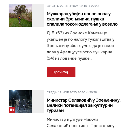
СУБОТА, 27. ДЕЦ 2025, 22:10 -> 22:20
Мушкарац убијен после лова у
околини Зрењанина, пушка
опалила током одлагања у возило
Д. Б. (53) из Сремске Каменице
ухапшен је по налогу тужилаштва у
Зрењанину због сумње да је након
лова у Арадцу усмртио мушкарца
(54) из ловачке пушке...
Прочитај
СРЕДА, 12. НОВ 2025, 20:30 -> 20:38
Министар Селаковић у Зрењанину:
Велики потенцијал за културни
туризам
Министар културе Никола
Селаковић посетио је Престоницу