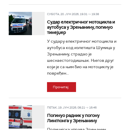
СУБОТА, 20. ЈУН 2026, 19:31 -> 19:38
Судар електричног мотоцикла и
аутобуса у Зрењанину, погинуо
тинејџер
У судару електричног мотоцикла и
аутобуса код излетишта Шумица у
Зрењанину, страдао је
шеснаестогодишњак. Његов друг
који је са њим био на мотоциклу је
повређен...
Прочитај
ПЕТАК, 19. ЈУН 2026, 08:21 -> 16:46
Погинуо радник у погону
Линглонга у Зрењанину
Полицијска управа Зрењанин