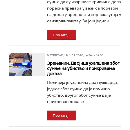
сумње да су извршилe кривична дела
пореска превара у вези са порезом
на додату вредност и пореска утаја у
саизвршилаштву. За још једном...
Прочитај
ЧЕТВРТАК, 19. МАР 2026, 14:24 -> 14:30
Зрењанин: Двојица ухапшена због
сумње на убиство и прикривања
доказа
Полиција је ухапсила два мушкарца,
једног због сумње да је починио
убиство, другог због сумње да је
прикривао доказе...
Прочитај