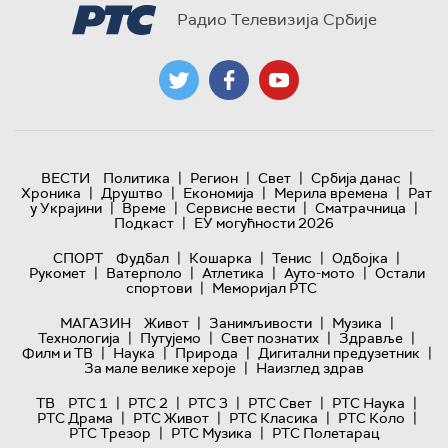
Радио Телевизија Србије
|
|
|
|
ВЕСТИ
Политика
Регион
Свет
Србија данас
|
|
|
|
Хроника
Друштво
Економија
Мерила времена
Рат
|
|
|
|
у Украјини
Време
Сервисне вести
Сматрачница
|
Подкаст
ЕУ могућности 2026
|
|
|
|
СПОРТ
Фудбал
Кошарка
Тенис
Одбојка
|
|
|
|
Рукомет
Ватерполо
Атлетика
Ауто-мото
Остали
|
спортови
Меморијал РТС
|
|
|
МАГАЗИН
Живот
Занимљивости
Музика
|
|
|
|
Технологијa
Путујемо
Свет познатих
Здравље
|
|
|
|
Филм и ТВ
Наука
Природа
Дигитални предузетник
|
За мале велике хероје
Наизглед здрав
|
|
|
|
|
ТВ
РТС 1
РТС 2
РТС 3
РТС Свет
РТС Наука
|
|
|
|
РТС Драма
РТС Живот
РТС Класика
РТС Коло
|
|
РТС Трезор
РТС Музика
РТС Полетарац