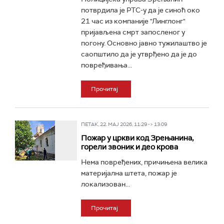
потврдила је РТС-у да је синоћ око
21 час из компаније "Линглонг"
пријављена смрт запосленог у
погону. Основно јавно тужилаштво је
саопштило да је утврђено да је до
повређивања...
Прочитај
ПЕТАК, 22. МАЈ 2026, 11:29 -> 13:09
Пожар у цркви код Зрењанина,
горели звоник и део крова
Нема повређених, причињена велика
материјална штета, пожар је
локализован...
Прочитај