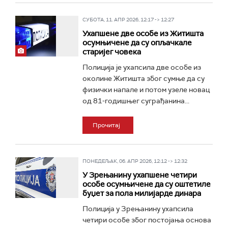
СУБОТА, 11. АПР 2026, 12:17 -> 12:27
Ухапшене две особе из Житишта
осумњичене да су опљачкале
старијег човека
Полиција је ухапсила две особе из
околине Житишта због сумње да су
физички напалe и потом узелe новац
од 81-годишњег суграђанина...
Прочитај
ПОНЕДЕЉАК, 06. АПР 2026, 12:12 -> 12:32
У Зрењанину ухапшене четири
особе осумњичене да су оштетиле
буџет за пола милијарде динара
Полиција у Зрењанину ухапсила
четири особе због постојања основа