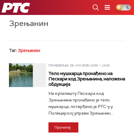
РТС
Зрењанин
Таг:
Зрењанин
ПОНЕДЕЉАК, 29. ЈУН 2026, 13:00 -> 14:32
Тело мушкарца пронађено на
Пескари код Зрењанина, наложена
обдукција
На купалишту Пескара код
Зрењанина пронађено је тело
мушкарца, потврђено је РТС-у у
Полицијској управи Зрењанин...
Прочитај