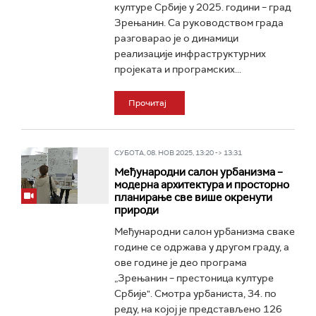
културе Србије у 2025. години – град
Зрењанин. Са руководством града
разговарао је о динамици
реализације инфраструктурних
пројеката и програмских...
Прочитај
СУБОТА, 08. НОВ 2025, 13:20 -> 13:31
Међународни салон урбанизма –
модерна архитектура и просторно
планирање све више окренути
природи
Међународни салон урбанизма сваке
године се одржава у другом граду, а
ове године је део програма
„Зрењанин – престоница културе
Србије". Смотра урбаниста, 34. по
реду, на којој је представљено 126