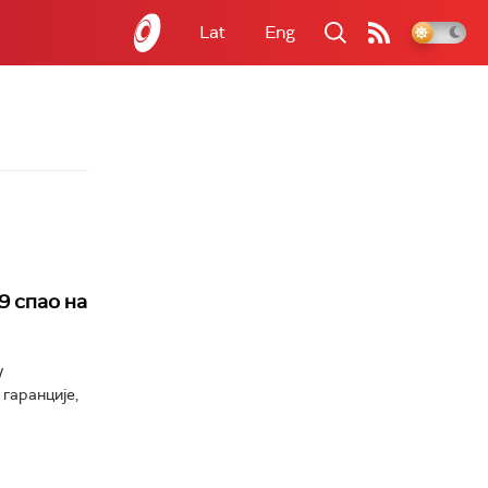
Lat
Eng
9 спао на
у
гаранције,