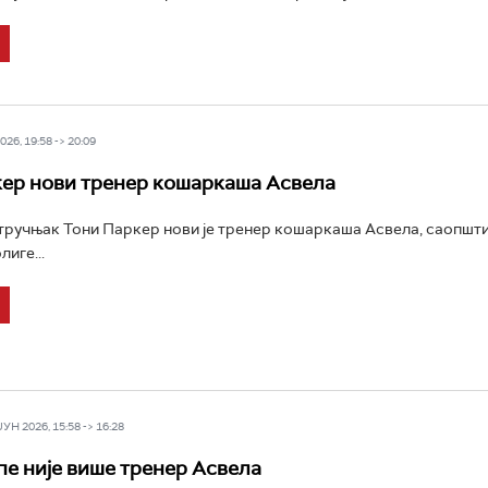
26, 19:58 -> 20:09
ер нови тренер кошаркаша Асвела
ручњак Тони Паркер нови је тренер кошаркаша Асвела, саопшти
иге...
Н 2026, 15:58 -> 16:28
пе није више тренер Асвела