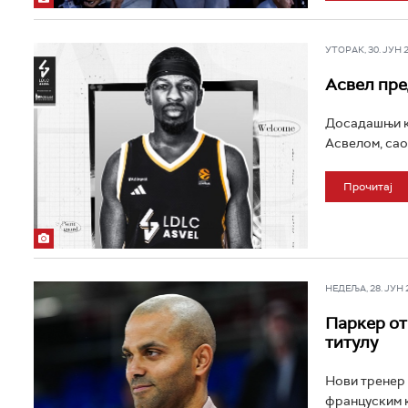
УТОРАК, 30. ЈУН 20
Асвел пре
Досадашњи к
Асвелом, сао
Прочитај
НЕДЕЉА, 28. ЈУН 20
Паркер от
титулу
Нови тренер 
француским к