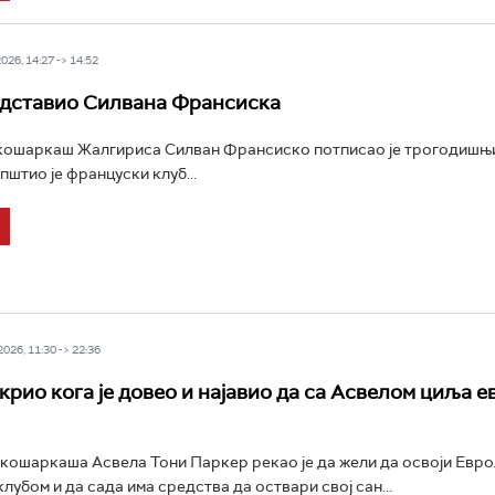
26, 14:27 -> 14:52
дставио Силвана Франсиска
ошаркаш Жалгириса Силван Франсиско потписао је трогодишњи
пштио је француски клуб...
26, 11:30 -> 22:36
крио кога је довео и најавио да са Асвелом циља е
кошаркаша Асвела Тони Паркер рекао је да жели да освоји Евро
лубом и да сада има средства да оствари свој сан...