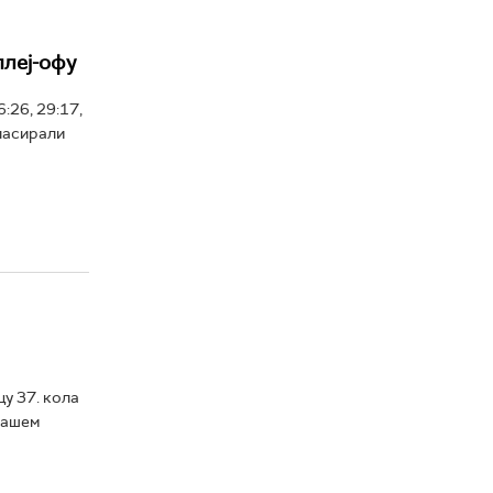
плеј-офу
:26, 29:17,
пласирали
у 37. кола
нашем