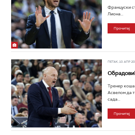
Француски ст
Лиона...
Прочитај
ПЕТАК, 10. АПР 202
Обрадовић
Тренер коша
Асвелом да т
сада...
Прочитај