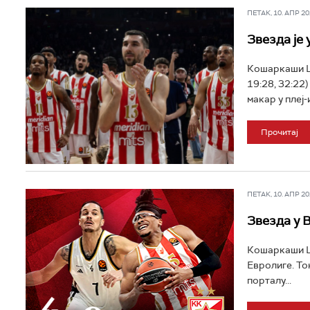
ПЕТАК, 10. АПР 202
Звезда је 
Кошаркаши Цр
19:28, 32:22
макар у плеј-и
Прочитај
ПЕТАК, 10. АПР 202
Звезда у 
Кошаркаши Цр
Евролиге. То
порталу...