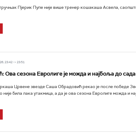
ручњак Пјерик Пупе није више тренер кошакаша Асвела, саопштио
6, 23:42 -> 23:51
: Ова сезона Евролиге је можда и најбоља до сада
ркаша Црвене звезде Саша Обрадовић рекао је после победе Зв
о није била лака утакмица, а да је ова сезона Евролиге можда и н