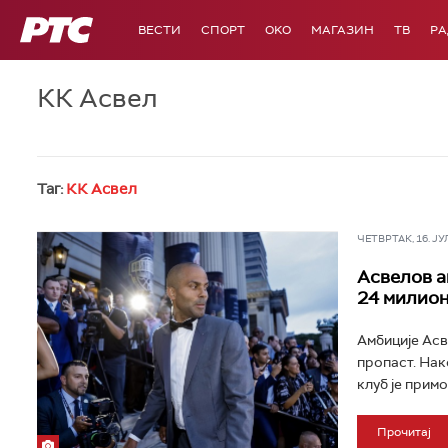
РТС
ВЕСТИ
СПОРТ
OKO
МАГАЗИН
ТВ
Р
КК Асвел
Таг:
КК Асвел
ЧЕТВРТАК, 16. ЈУЛ 
Асвелов а
24 милион
Амбиције Асв
пропаст. Нак
клуб је прим
Прочитај