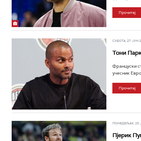
Прочитај
СУБОТА, 27. ЈУН 20
Тони Парк
Француски ст
учесник Еврол
Прочитај
ПОНЕДЕЉАК, 15. ЈУ
Пјерик Пу