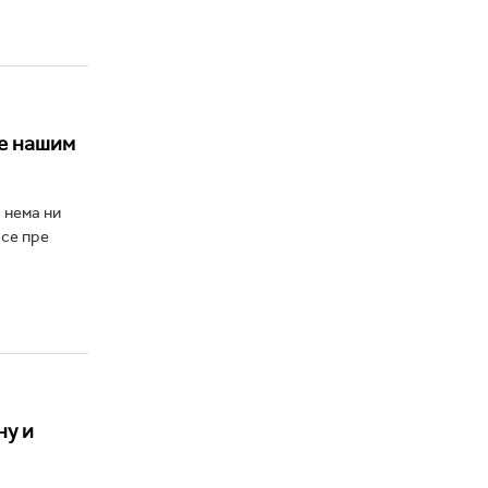
се нашим
 нема ни
 се пре
ну и