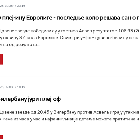
6, 19:35 -> 23:16
у плеј-ину Евролиге - последње коло решава сан о 
вене звезде победили су у гостима Асвел резултатом 106:93 (26
) у оквиру 37. кола Евролиге. Овим тријумфом црвено-бели су се 
н, а од резултата...
6, 09:03 -> 10:19
Вилербану јури плеј-оф
вене звезде од 20.45 у Вилербану против Асвела играју утакмиц
к меча из часа у час и најзанимљивије детаље можете пратити на 