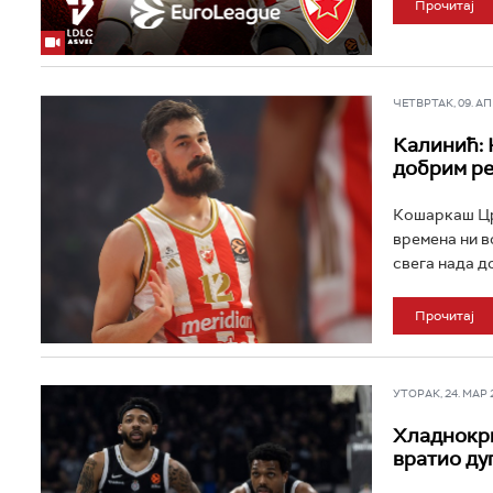
Прочитај
ЧЕТВРТАК, 09. АПР
Калинић: 
добрим р
Кошаркаш Црв
времена ни в
свега нада д
Прочитај
УТОРАК, 24. МАР 20
Хладнокрв
вратио ду