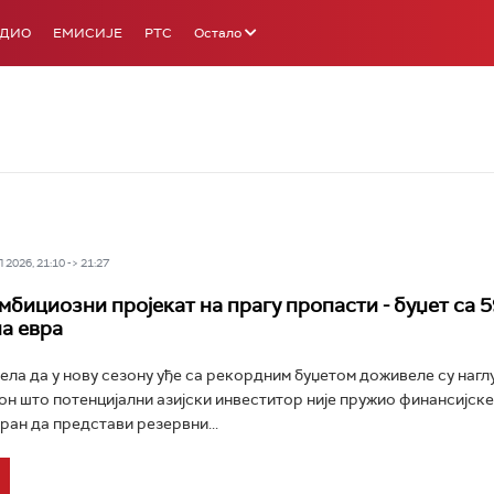
АДИО
ЕМИСИЈЕ
РТС
Остало
2026, 21:10 -> 21:27
мбициозни пројекат на прагу пропасти - буџет са 5
а евра
ела да у нову сезону уђе са рекордним буџетом доживеле су нагл
он што потенцијални азијски инвеститор није пружио финансијске 
оран да представи резервни...