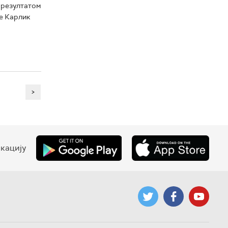
 резултатом
је Карлик
>
кацију