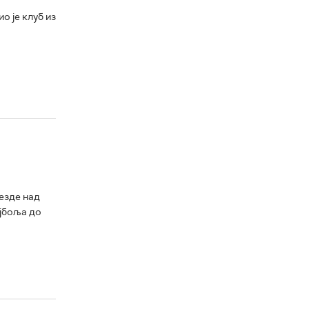
 је клуб из
езде над
ајбоља до