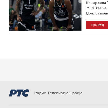
Кошаркаши П
79:78 (14:24,
Џонс са поени
Прочитај
Радио Телевизија Србије