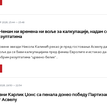
 2026, 15:44 -> 15:48
Немам ни времена ни воље за калкулације, надам 
езултатима
ене звезде Никола Калинић рекао је пред гостовање Асвелу да
оље да се бави калкулацијама пред финиш Евролиге и истакао да
обрим резултатима "црвено-белих"...
26, 19:50 -> 22:54
ни Карлик Џонс са пенала донео победу Партиза
г Асвелу