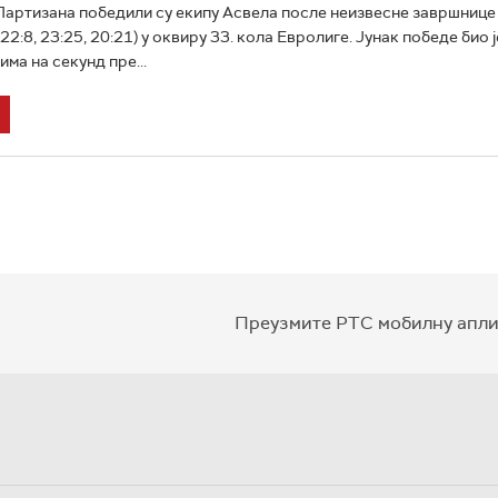
артизана победили су екипу Асвела после неизвесне завршнице
 22:8, 23:25, 20:21) у оквиру 33. кола Евролиге. Јунак победе био 
ма на секунд пре...
Преузмите РТС мобилну апли