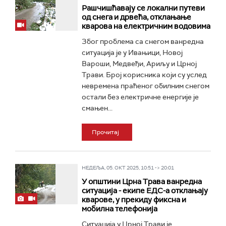
Рашчишћавају се локални путеви
од снега и дрвећа, отклањање
кварова на електричним водовима
Због проблема са снегом ванредна
ситуација је у Ивањици, Новој
Вароши, Медвеђи, Ариљу и Црној
Трави. Број корисника који су услед
невремена праћеног обилним снегом
остали без електричне енергије је
смањен...
Прочитај
НЕДЕЉА, 05. ОКТ 2025, 10:51 -> 20:01
У општини Црна Трава ванредна
ситуација - екипе ЕДС-а отклањају
кварове, у прекиду фиксна и
мобилна телефонија
Ситуација у Црној Трави је