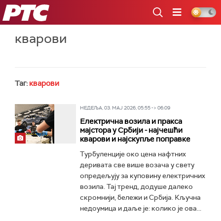
РТС
кварови
Таг:
кварови
НЕДЕЉА, 03. МАЈ 2026, 05:55 -> 06:09
Електрична возила и пракса
мајстора у Србији - најчешћи
кварови и најскупље поправке
Турбуленције око цена нафтних
деривата све више возача у свету
опредељују за куповину електричних
возила. Тај тренд, додуше далеко
скромнији, бележи и Србија. Кључна
недоумица и даље је: колико је ова...