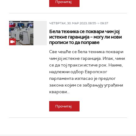
Прочитај
ЧЕТВРТАК, 30. МАР 2023, 08:55 -> 09:37
Бела техника се поквари чим јој
истекне гаранција – могу ли нови
прописи то да поправе
Све чешће се бела техника поквари
чим јој истекне гаранција. Ипак, чини
се да тој пракси истиче рок. Наиме,
надлежни одбор Европског
парламента изгласао је предлог
закона којим се забрањују уграђени
кварови...
Прочитај