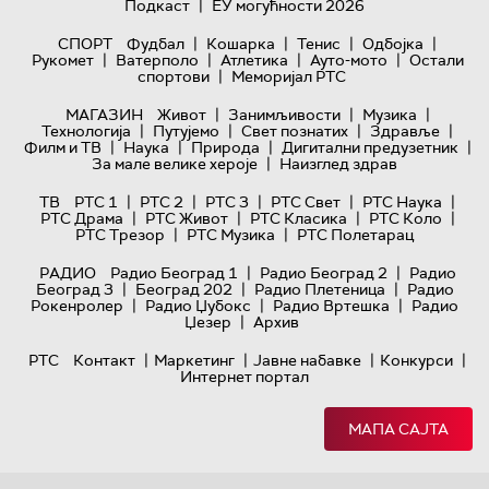
|
Подкаст
ЕУ могућности 2026
|
|
|
|
СПОРТ
Фудбал
Кошарка
Тенис
Одбојка
|
|
|
|
Рукомет
Ватерполо
Атлетика
Ауто-мото
Остали
|
спортови
Меморијал РТС
|
|
|
МАГАЗИН
Живот
Занимљивости
Музика
|
|
|
|
Технологијa
Путујемо
Свет познатих
Здравље
|
|
|
|
Филм и ТВ
Наука
Природа
Дигитални предузетник
|
За мале велике хероје
Наизглед здрав
|
|
|
|
|
ТВ
РТС 1
РТС 2
РТС 3
РТС Свет
РТС Наука
|
|
|
|
РТС Драма
РТС Живот
РТС Класика
РТС Коло
|
|
РТС Трезор
РТС Музика
РТС Полетарац
|
|
РАДИО
Радио Београд 1
Радио Београд 2
Радио
|
|
|
Београд 3
Београд 202
Радио Плетеница
Радио
|
|
|
Рокенролер
Радио Џубокс
Радио Вртешка
Радио
|
Џезер
Архив
|
|
|
|
РТС
Контакт
Маркетинг
Јавне набавке
Конкурси
Интернет портал
МАПА САЈТА