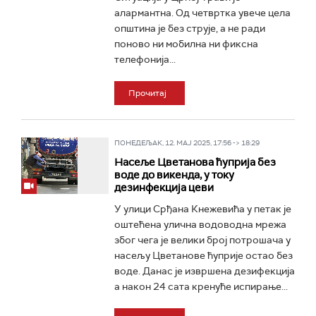
алармантна. Од четвртка увече цела
општина је без струје, а не ради
поново ни мобилна ни фиксна
телефонија...
Прочитај
ПОНЕДЕЉАК, 12. МАЈ 2025, 17:56 -> 18:29
Насеље Цветанова ћуприја без
воде до викенда, у току
дезинфекција цеви
У улици Срђана Кнежевића у петак је
оштећена улична водоводна мрежа
због чега је велики број потрошача у
насељу Цветанове ћуприје остао без
воде. Данас је извршена дезифекција
а након 24 сата кренуће испирање...