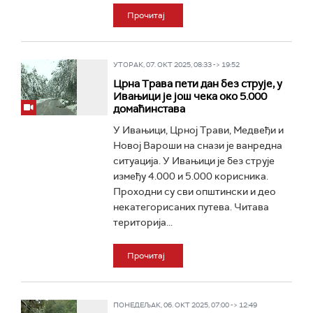
Прочитај
УТОРАК, 07. ОКТ 2025, 08:33 -> 19:52
Црна Трава пети дан без струје, у
Ивањици је још чека око 5.000
домаћинстава
У Ивањици, Црној Трави, Медвеђи и
Новој Вароши на снази је ванредна
ситуација. У Ивањици је без струје
између 4.000 и 5.000 корисника.
Проходни су сви општински и део
некатегорисаних путева. Читава
територија...
Прочитај
ПОНЕДЕЉАК, 06. ОКТ 2025, 07:00 -> 12:49