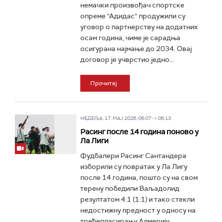
немачки произвођач спортске
опреме "Адидас" продужили су
уговор о партнерству на додатних
осам година, чиме је сарадња
осигурана најмање до 2034. Овај
договор је учврстио једно...
Прочитај
НЕДЕЉА, 17. МАЈ 2026, 06:07 -> 06:13
Расинг после 14 година поново у
Ла Лиги
Фудбалери Расинг Сантандера
изборили су повратак у Ла Лигу
после 14 година, пошто су на свом
терену победили Ваљадолид
резултатом 4:1 (1:1) и тако стекли
недостижну предност у односу на
трећепласирању Алмерију...