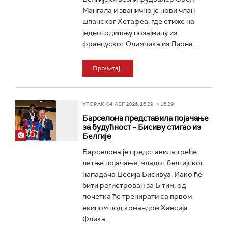
Мангала и званично је нови члан
шпанског Хетафеа, где стиже на
једногодишњу позајмицу из
француског Олимпика из Лиона...
Прочитај
УТОРАК, 04. АВГ 2026, 16:29 -> 16:29
Барселона представила појачање
за будућност – Бисиву стигао из
Белгије
Барселона је представила треће
летње појачање, младог белгијског
нападача Џесија Бисивуа. Иако ће
бити регистрован за Б тим, од
почетка ће тренирати са првом
екипом под командом Хансија
Флика...