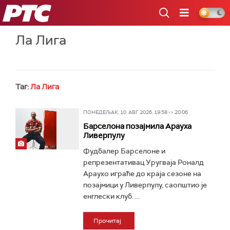
РТС
Ла Лига
Таг:
Ла Лига
ПОНЕДЕЉАК, 10. АВГ 2026, 19:58 -> 20:06
Барселона позајмила Арауха
Ливерпулу
Фудбалер Барселоне и
репрезентативац Уругваја Роналд
Араухо играће до краја сезоне на
позајмици у Ливерпулу, саопштио је
енглески клуб. ...
Прочитај