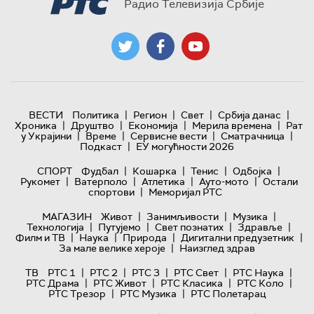
Радио Телевизија Србије
|
|
|
|
ВЕСТИ
Политика
Регион
Свет
Србија данас
|
|
|
|
Хроника
Друштво
Економија
Мерила времена
Рат
|
|
|
|
у Украјини
Време
Сервисне вести
Сматрачница
|
Подкаст
ЕУ могућности 2026
|
|
|
|
СПОРТ
Фудбал
Кошарка
Тенис
Одбојка
|
|
|
|
Рукомет
Ватерполо
Атлетика
Ауто-мото
Остали
|
спортови
Меморијал РТС
|
|
|
МАГАЗИН
Живот
Занимљивости
Музика
|
|
|
|
Технологијa
Путујемо
Свет познатих
Здравље
|
|
|
|
Филм и ТВ
Наука
Природа
Дигитални предузетник
|
За мале велике хероје
Наизглед здрав
|
|
|
|
|
ТВ
РТС 1
РТС 2
РТС 3
РТС Свет
РТС Наука
|
|
|
|
РТС Драма
РТС Живот
РТС Класика
РТС Коло
|
|
РТС Трезор
РТС Музика
РТС Полетарац