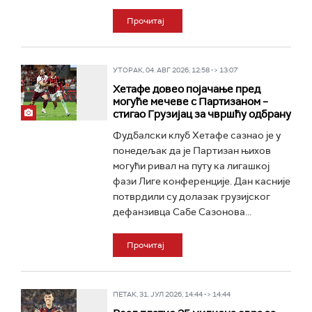
Прочитај
УТОРАК, 04. АВГ 2026, 12:58 -> 13:07
Хетафе довео појачање пред
могуће мечеве с Партизаном –
стигао Грузијац за чвршћу одбрану
Фудбалски клуб Хетафе сазнао је у
понедељак да је Партизан њихов
могући ривал на путу ка лигашкој
фази Лиге конференције. Дан касније
потврдили су долазак грузијског
дефанзивца Сабе Сазонова...
Прочитај
ПЕТАК, 31. ЈУЛ 2026, 14:44 -> 14:44