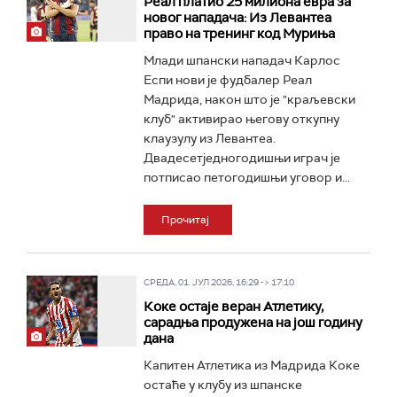
Реал платио 25 милиона евра за
новог нападача: Из Левантеа
право на тренинг код Муриња
Млади шпански нападач Карлос
Еспи нови је фудбалер Реал
Мадрида, након што је "краљевски
клуб" активирао његову откупну
клаузулу из Левантеа.
Двадесетједногодишњи играч је
потписао петогодишњи уговор и...
Прочитај
СРЕДА, 01. ЈУЛ 2026, 16:29 -> 17:10
Коке остаје веран Атлетику,
сарадња продужена на још годину
дана
Капитен Атлетика из Мадрида Коке
остаће у клубу из шпанске