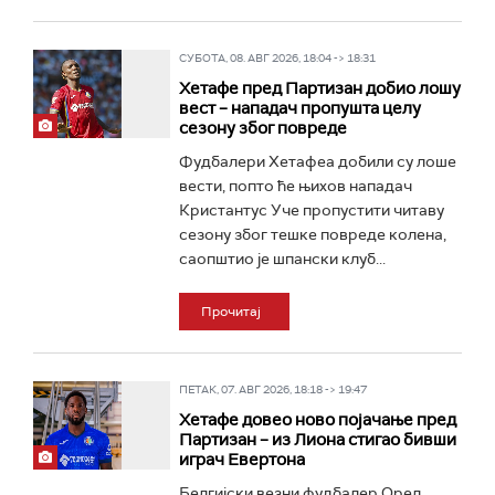
СУБОТА, 08. АВГ 2026, 18:04 -> 18:31
Хетафе пред Партизан добио лошу
вест – нападач пропушта целу
сезону због повреде
Фудбалери Хетафеа добили су лоше
вести, попто ће њихов нападач
Кристантус Уче пропустити читаву
сезону због тешке повреде колена,
саопштио је шпански клуб...
Прочитај
ПЕТАК, 07. АВГ 2026, 18:18 -> 19:47
Хетафе довео ново појачање пред
Партизан – из Лиона стигао бивши
играч Евертона
Белгијски везни фудбалер Орел