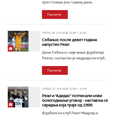
престонице још годину дана...
Прочитај
ПЕТАК, 26. ЈУН 2026, 21:08 -> 21:30
Себаљос после девет година
напустио Реал
Дани Себаљос није више фудбалер
Реала, саопштио је мадридски клуб...
Прочитај
СРЕДА, 10. ЈУН 2026, 12:36 -> 12:44
Реал и "Адидас" потписали нови
осмогодишњи уговор - наставља се
сарадња која траје од 1999.
Фудбалски клуб Реал Мадрид и