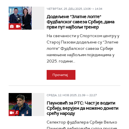
ЧЕТВРТАК, 25. ДЕЦ 2025, 13:06 -> 14:34
Додељене "Златне лопте"
Фудбалског савеза Србије, дама
први пут најбољи тренер
На свечаности у Спортском центру у
Старој Пазови додељене су "Златне
лопте" Фудбалског савеза Србије
намењене најбољим појединцима у
2025. години...
Прочитај
СРЕДА, 12. НОВ 2025, 21:39 -> 22:27
Пауновић за РТС: Част је водити
Србију, верујем да можемо донети
срећу народу
Селектор фудбалера Србије Вељко
Пауновић дебитоваће сутра против