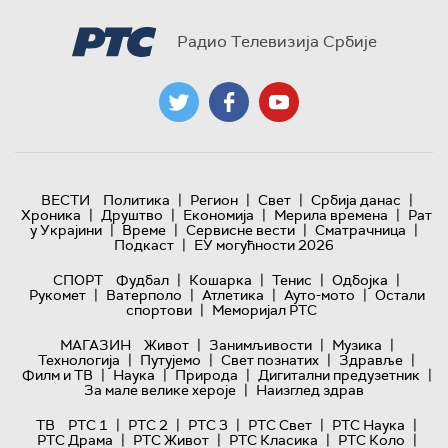
Радио Телевизија Србије
|
|
|
|
ВЕСТИ
Политика
Регион
Свет
Србија данас
|
|
|
|
Хроника
Друштво
Економија
Мерила времена
Рат
|
|
|
|
у Украјини
Време
Сервисне вести
Сматрачница
|
Подкаст
ЕУ могућности 2026
|
|
|
|
СПОРТ
Фудбал
Кошарка
Тенис
Одбојка
|
|
|
|
Рукомет
Ватерполо
Атлетика
Ауто-мото
Остали
|
спортови
Меморијал РТС
|
|
|
МАГАЗИН
Живот
Занимљивости
Музика
|
|
|
|
Технологијa
Путујемо
Свет познатих
Здравље
|
|
|
|
Филм и ТВ
Наука
Природа
Дигитални предузетник
|
За мале велике хероје
Наизглед здрав
|
|
|
|
|
ТВ
РТС 1
РТС 2
РТС 3
РТС Свет
РТС Наука
|
|
|
|
РТС Драма
РТС Живот
РТС Класика
РТС Коло