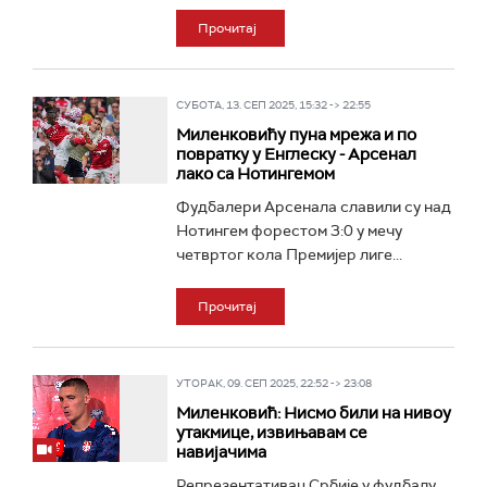
Прочитај
СУБОТА, 13. СЕП 2025, 15:32 -> 22:55
Миленковићу пуна мрежа и по
повратку у Енглеску - Арсенал
лако са Нотингемом
Фудбалери Арсенала славили су над
Нотингем форестом 3:0 у мечу
четвртог кола Премијер лиге...
Прочитај
УТОРАК, 09. СЕП 2025, 22:52 -> 23:08
Миленковић: Нисмо били на нивоу
утакмице, извињавам се
навијачима
Репрезентативац Србије у фудбалу