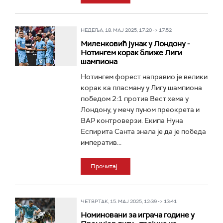
НЕДЕЉА, 18. МАЈ 2025, 17:20 -> 17:52
Миленковић јунак у Лондону -
Нотингем корак ближе Лиги
шампиона
Нотингем форест направио је велики
корак ка пласману у Лигу шампиона
победом 2:1 против Вест хема у
Лондону, у мечу пуном преокрета и
ВАР контроверзи. Екипа Нуна
Еспирита Санта знала је да је победа
императив...
Прочитај
ЧЕТВРТАК, 15. МАЈ 2025, 12:39 -> 13:41
Номиновани за играча године у