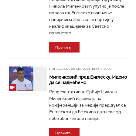
Никола Миленковић упутио је после
пораза од Енглеске извињење
навијачима због лоше партије у
квалификацијама за Светско
првенство...
Прочитај
ПОНЕДЕЉАК, 08. СЕП 2025, 16:15 -> 20:39
Миленковић пред Енглеску: Идемо
да се надмећемо
Репрезентативац Србије Никола
Миленковић изјавио је на
конференцији за медије пред дуел са
Енглеском да ће екипа дати све од
себе због читаве нације...
Прочитај