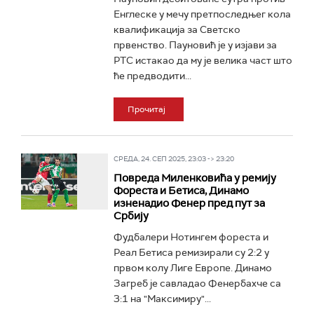
Енглеске у мечу претпоследњег кола
квалификација за Светско
првенство. Пауновић је у изјави за
РТС истакао да му је велика част што
ће предводити...
Прочитај
СРЕДА, 24. СЕП 2025, 23:03 -> 23:20
Повреда Миленковића у ремију
Фореста и Бетиса, Динамо
изненадио Фенер пред пут за
Србију
Фудбалери Нотингем фореста и
Реал Бетиса ремизирали су 2:2 у
првом колу Лиге Европе. Динамо
Загреб је савладао Фенербахче са
3:1 на "Максимиру"...