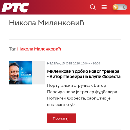
РТС
Никола Миленковић
Таг:
Никола Миленковић
НЕДЕЉА, 15. ФЕБ 2026, 16:04 -> 16:09
Миленковић добио новог тренера
- Витор Переира на клупи Фореста
Португалски стручњак Витор
Переира нови је тренер фудбалера
Нотингем Фореста, саопштио јe
енглески клуб...
Прочитај