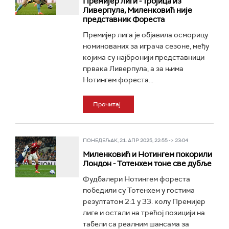
Премијер лиги - тројица из
Ливерпула, Миленковић није
представник Фореста
Премијер лига је објавила осморицу
номинованих за играча сезоне, међу
којима су најбронији представници
првака Ливерпула, а за њима
Нотингем фореста...
Прочитај
ПОНЕДЕЉАК, 21. АПР 2025, 22:55 -> 23:04
Миленковић и Нотингем покорили
Лондон - Тотенхем тоне све дубље
Фудбалери Нотингем фореста
победили су Тотенхем у гостима
резултатом 2:1 у 33. колу Премијер
лиге и остали на трећој позицији на
табели са реалним шансама за