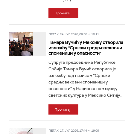
Прочитај
ПЕТАК, 24. ЈУЛ 2026, 09:56 -> 10:11
Тамара Вучић у Мексику отворила
изложбу "Српски средњовековни
споменици у опасности"
Супруга председника Републике
Србије Тамара Вучић отворила је
изложбу под називом ''Српски
средњовековни споменици у
опасности'' у Националном музеју
светских култура у Мексико Ситију...
Прочитај
ПЕТАК, 17. ЈУЛ 2026, 17:44 -> 19:09