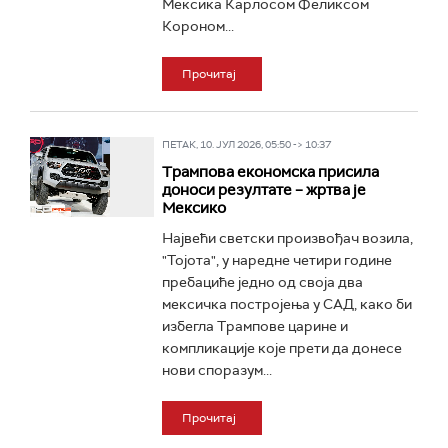
Мексика Карлосом Феликсом
Короном...
Прочитај
ПЕТАК, 10. ЈУЛ 2026, 05:50 -> 10:37
Трампова економска присила
доноси резултате – жртва је
Мексико
Највећи светски произвођач возила,
"Тојота", у наредне четири године
пребациће једно од своја два
мексичка постројења у САД, како би
избегла Трампове царине и
компликације које прети да донесе
нови споразум...
Прочитај