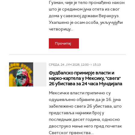
Гузман, чије је тело пронађено након
што је средином јуна отета из свог
дома у савезној држави Веракруз.
Ухапшено је осам особа, укључујући
четворицу...
Прочитај
СРЕДА, 24. ЈУН 2026, 12:00 -> 15:13
Фудбалско примирје власти и
нарко-картела у Мексику, "свега"
26 убистава за 24 часа Мундијала
Мексичке власти прилично су
одушевљено објавиле да је 16. јуна
забележено свега 26 убистава, што
представља најнижи број у
последњих десет година, односно
двоструко мање него пред почетак
Светског првенства...