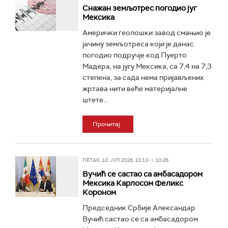
Снажан земљотрес погодио југ
Мексика
Амерички геолошки завод смањио је
јачину земљотреса који је данас
погодио подручје код Пуерто
Мадера, на југу Мексика, са 7,4 на 7,3
степена, за сада нема пријављених
жртава нити веће материјалне
штете...
Прочитај
ПЕТАК, 10. ЈУЛ 2026, 10:13 -> 10:26
Вучић се састао са амбасадором
Мексика Карлосом Феликс
Короном
Председник Србије Александар
Вучић састао се са амбасадором