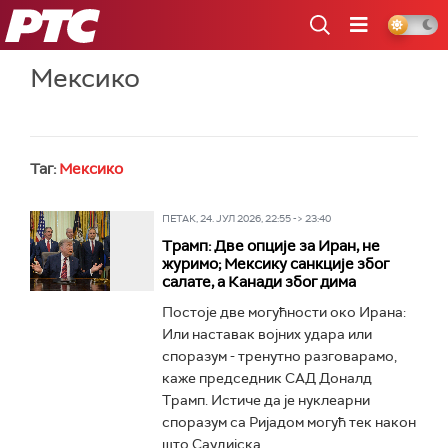
РТС
Мексико
Таг:
Мексико
ПЕТАК, 24. ЈУЛ 2026, 22:55 -> 23:40
Трамп: Две опције за Иран, не
журимо; Мексику санкције због
салате, а Канади због дима
Постоје две могућности око Ирана:
Или наставак војних удара или
споразум - тренутно разговарамо,
каже председник САД Доналд
Трамп. Истиче да је нуклеарни
споразум са Ријадом могућ тек након
што Саудијска...