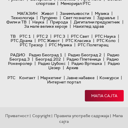
|
спортови
Меморијал РТС
|
|
|
МАГАЗИН
Живот
Занимљивости
Музика
|
|
|
|
Технологијa
Путујемо
Свет познатих
Здравље
|
|
|
|
Филм и ТВ
Наука
Природа
Дигитални предузетник
|
За мале велике хероје
Наизглед здрав
|
|
|
|
|
ТВ
РТС 1
РТС 2
РТС 3
РТС Свет
РТС Наука
|
|
|
|
РТС Драма
РТС Живот
РТС Класика
РТС Коло
|
|
РТС Трезор
РТС Музика
РТС Полетарац
|
|
РАДИО
Радио Београд 1
Радио Београд 2
Радио
|
|
|
Београд 3
Београд 202
Радио Плетеница
Радио
|
|
|
Рокенролер
Радио Џубокс
Радио Вртешка
Радио
|
Џезер
Архив
|
|
|
|
РТС
Контакт
Маркетинг
Јавне набавке
Конкурси
Интернет портал
МАПА САЈТА
Приватност
Copyright
Правила употребе садржаја
Мапа
|
|
|
сајта