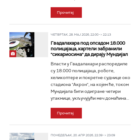
Прочитај
ЧЕТВРТАК, 28. МАЈ 2026, 22:00 -> 22:13
Гвадалахара под опсадом 18.000
полицајаца, картели забранили
"сикариосима" да дирају Мундијал
Власти у Гвадалахари распоредиле
су 18.000 полицајаца, роботе,
хеликоптере и покретне суднице око
стадиона "Акрон", на којем ће, током
Мундијала бити одигране четири
утакмице, укључујући меч домаћина...
Прочитај
ПОНЕДЕЉАК, 20. АПР 2026, 22:39 -> 23:09