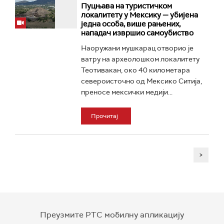
Пуцњава на туристичком
локалитету у Мексику — убијена
једна особа, више рањених,
нападач извршио самоубиство
Наоружани мушкарац отворио је
ватру на археолошком локалитету
Теотивакан, око 40 километара
североисточно од Мексико Ситија,
преносе мексички медији...
Прочитај
>
Преузмите РТС мобилну апликацију