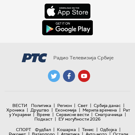
Радио Телевизија Србије
|
|
|
|
ВЕСТИ
Политика
Регион
Свет
Србија данас
|
|
|
|
Хроника
Друштво
Економија
Мерила времена
Рат
|
|
|
|
у Украјини
Време
Сервисне вести
Сматрачница
|
Подкаст
ЕУ могућности 2026
|
|
|
|
СПОРТ
Фудбал
Кошарка
Тенис
Одбојка
|
|
|
|
Рукомет
Ватерполо
Атлетика
Ауто-мото
Остали