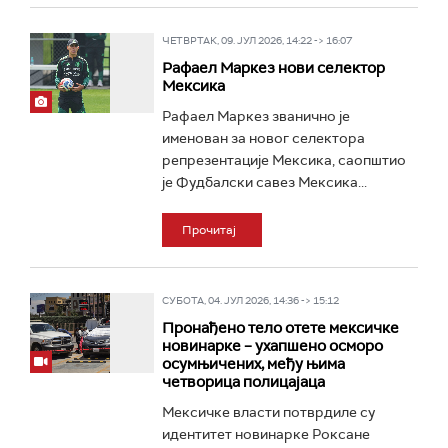
ЧЕТВРТАК, 09. ЈУЛ 2026, 14:22 -> 16:07
Рафаел Маркез нови селектор
Мексика
Рафаел Маркез званично је
именован за новог селектора
репрезентације Мексика, саопштио
је Фудбалски савез Мексика...
Прочитај
СУБОТА, 04. ЈУЛ 2026, 14:36 -> 15:12
Пронађено тело отете мексичке
новинарке – ухапшено осморо
осумњичених, међу њима
четворица полицајаца
Мексичке власти потврдиле су
идентитет новинарке Роксане