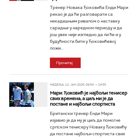
Тренер Новака Ђоковића Енди Мари
рекао је да ће разговарати са
некадашњим ривалом о наставку
сарадње у наредном периоду и да
још увек није изгледно да ли ће и у
будућности бити у Ђоковићевој
ложи...
Прочитај
НЕДЕЉА, 12. ЈАН 2025, 09:54 -> 14:55
Мари: Ђоковић је најбољи тенисер
свих времена, а циљ ми је да
постане и најбољи спортиста
Британски тренер Енди Мари
изјавио је да му је циљ да помогне
српском тенисеру Новаку Ђоковићу
да постане најбољи спортиста свих