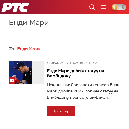
РТС
Енди Мари
Таг:
Енди Мари
УТОРАК, 24. ЈУН 2025, 15:22 -> 15:28
Енди Мари добија статуу на
Вимблдону
Некадашњи британски тенисер Енди
Мари добиће 2027. године статуу на
Вимблдону, пренео је Би-Би-Си...
Прочитај