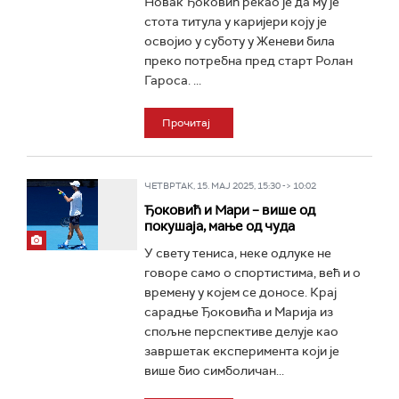
Новак Ђоковић рекао је да му је
стота титула у каријери коју је
освојио у суботу у Женеви била
преко потребна пред старт Ролан
Гароса. ...
Прочитај
ЧЕТВРТАК, 15. МАЈ 2025, 15:30 -> 10:02
Ђоковић и Мари – више од
покушаја, мање од чуда
У свету тениса, неке одлуке не
говоре само о спортистима, већ и о
времену у којем се доносе. Крај
сарадње Ђоковића и Марија из
спољне перспективе делује као
завршетак експеримента који је
више био симболичан...