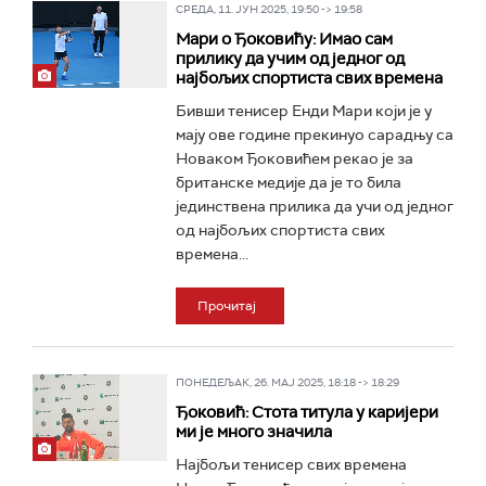
СРЕДА, 11. ЈУН 2025, 19:50 -> 19:58
Мари о Ђоковићу: Имао сам
прилику да учим од једног од
најбољих спортиста свих времена
Бивши тенисер Енди Мари који је у
мају ове године прекинуо сарадњу са
Новаком Ђоковићем рекао је за
британске медије да је то била
јединствена прилика да учи од једног
од најбољих спортиста свих
времена...
Прочитај
ПОНЕДЕЉАК, 26. МАЈ 2025, 18:18 -> 18:29
Ђоковић: Стота титула у каријери
ми је много значила
Најбољи тенисер свих времена