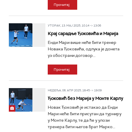
Прочитај
УТОРАК, 13. МАЈ 2025, 10:14 -> 13:06
Крај сарадње Ђоковића и Марија
Енди Мари више неће бити тренер
Новака Ђоковића, одлука је донета
уз обострани договор...
Прочитај
НЕДЕЉА, 06. АПР 2025, 18:45 -> 19:09
Ђоковић без Марија у Монте Карлу
Новак Ђоковић је истакао да Енди
Мари неће бити присутан да турниру
у Монте Карлу, те да ће у улози
тренера бити његов брат Марко...