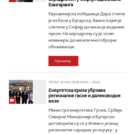
Бангаранга
Евровизијска победница Дара стигла
је из Беча у Бугарску. Авион којим је
слетела у Софију дочекан је воденим
луком. На аеродрому су је, осим
новинара, дочекали многобројни
обожаваоци...
Прочитај
ПЕТАК, 15. МАЈ 2026, 20:02 -> 20:02
Енергетска криза убрзава
регионалне гасне и далеководне
везе
Министри енергетике Грчке, Србије,
Северне Македоније и Бугарске
договорили су се у Атини о јачању
регионалне сарадње уз поруку - у