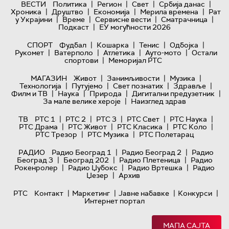
|
|
|
|
ВЕСТИ
Политика
Регион
Свет
Србија данас
|
|
|
|
Хроника
Друштво
Економија
Мерила времена
Рат
|
|
|
|
у Украјини
Време
Сервисне вести
Сматрачница
|
Подкаст
ЕУ могућности 2026
|
|
|
|
СПОРТ
Фудбал
Кошарка
Тенис
Одбојка
|
|
|
|
Рукомет
Ватерполо
Атлетика
Ауто-мото
Остали
|
спортови
Меморијал РТС
|
|
|
МАГАЗИН
Живот
Занимљивости
Музика
|
|
|
|
Технологијa
Путујемо
Свет познатих
Здравље
|
|
|
|
Филм и ТВ
Наука
Природа
Дигитални предузетник
|
За мале велике хероје
Наизглед здрав
|
|
|
|
|
ТВ
РТС 1
РТС 2
РТС 3
РТС Свет
РТС Наука
|
|
|
|
РТС Драма
РТС Живот
РТС Класика
РТС Коло
|
|
РТС Трезор
РТС Музика
РТС Полетарац
|
|
РАДИО
Радио Београд 1
Радио Београд 2
Радио
|
|
|
Београд 3
Београд 202
Радио Плетеница
Радио
|
|
|
Рокенролер
Радио Џубокс
Радио Вртешка
Радио
|
Џезер
Архив
|
|
|
|
РТС
Контакт
Маркетинг
Јавне набавке
Конкурси
Интернет портал
МАПА САЈТА