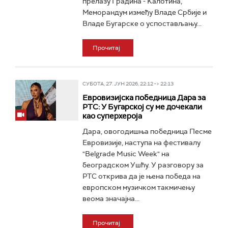
прелазу Градина - Kалотина,
Меморандум између Владе Србије и
Владе Бугарске о успостављању...
Прочитај
СУБОТА, 27. ЈУН 2026, 22:12 -> 22:13
Евровизијска победница Дара за
РТС: У Бугарској су ме дочекали
као суперхероја
Дара, овогодишња победница Песме
Евровизије, наступа на фестивалу
"Belgrade Music Week" на
београдском Ушћу. У разговору за
РТС открива да је њена победа на
европском музичком такмичењу
веома значајна...
Прочитај