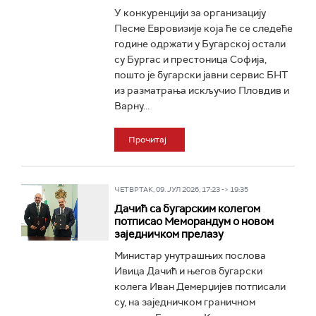
У конкуренцији за организацију
Песме Евровизије која ће се следеће
године одржати у Бугарској остали
су Бургас и престоница Софија,
пошто је бугарски јавни сервис БНТ
из разматрања искључио Пловдив и
Варну...
Прочитај
ЧЕТВРТАК, 09. ЈУЛ 2026, 17:23 -> 19:35
Дачић са бугарским колегом
потписао Меморандум о новом
заједничком прелазу
Министар унутрашњих послова
Ивица Дачић и његов бугарски
колега Иван Демерџијев потписали
су, на заједничком граничном