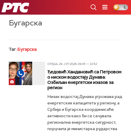
РТС
Бугарска
Таг:
Бугарска
СРЕДА, 29. ЈУЛ 2026, 09:45 -> 10:52
Ђедовић Хандановић са Петровом
о ниском водостају Дунава:
Озбиљан енергетски изазов за
регион
Низак водостај Дунава угрожава рад
енергетских капацитета у региону, а
Србија и Бугарска координисаће
активности како би се сачувала
регионална енергетска сигурност,
поручила је министарка рударства