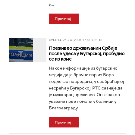
и...
Прочитај
СУБОТА, 25. ЈУЛ 2026, 17:43 -> 21:13
Преживео држављанин Србије
после удеса у Бугарској, пробудио
се из коме
Након информације из бугарских
медија да је брачни пар из Бора
подлегао повредама, у саобраћајној
несрећи у Бугарској, РТС сазнаје да
је мушкарац преживео. Он је након
указане прве помоћи у болници у
Благоевграду...
Прочитај