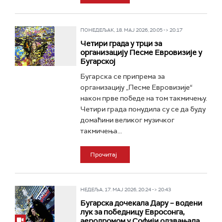
ПОНЕДЕЉАК, 18. МАЈ 2026, 20:05 -> 20:17
Четири града у трци за
организацију Песме Евровизије у
Бугарској
Бугарска се припрема за
организацију „Песме Евровизије“
након прве победе на том такмичењу.
Четири града понудила су се да буду
домаћини великог музичког
такмичења...
Прочитај
НЕДЕЉА, 17. МАЈ 2026, 20:24 -> 20:43
Бугарска дочекала Дару – водени
лук за победницу Евросонга,
аеродромом у Софији одзвањала