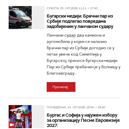
СУБОТА, 25. ЈУЛ 2026, 11:11 -> 17:43
Бугарски медији: Брачни пар из
Србије подлегао повредама
задобијеним у ланчаном судару
Ланчани судар два камиона и
аутомобила у којем се налазио
брачни пар из Србије догодио се у
петак увече код Симитлија у
Бугарској, преносе бугарски медији.
Пар из Србије пребачен је у болницу у
Благоевграду...
Прочитај
ПОНЕДЕЉАК, 13. ЈУЛ 2026, 15:54 -> 16:40
Бургас и Софија у најужем избору
за организацију Песме Евровизије
2027.