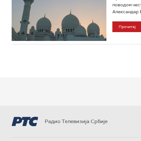
поводом чест
Александар В
Прочитај
Радио Телевизија Србије