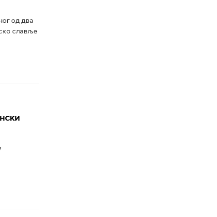
ног од два
мско славље
ански
у