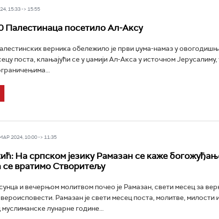
4, 15:33 -> 15:55
0 Палестинаца посетило Ал-Аксу
алестинских верника обележило је први џума-намаз у овогодиш
сецу поста, клањајући се у џамији Ал-Акса у источном Јерусалиму,
граничењима...
Р 2024, 10:00 -> 11:35
ић: На српском језику Рамазан се каже богожуђањ
 се вратимо Створитељу
сунца и вечерњом молитвом почео је Рамазан, свети месец за вер
вероисповести. Рамазан је свети месец поста, молитве, милости 
 муслиманске лунарне године...