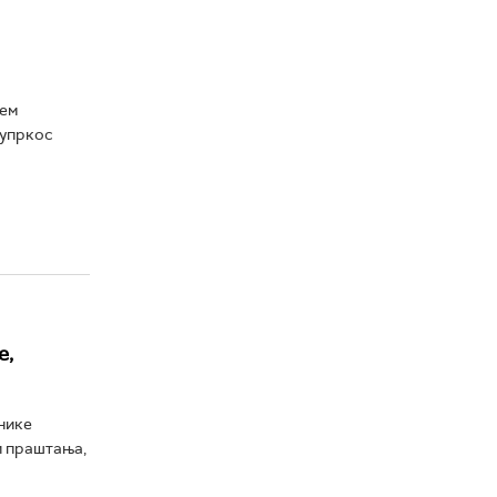
њем
 упркос
е,
нике
и праштања,