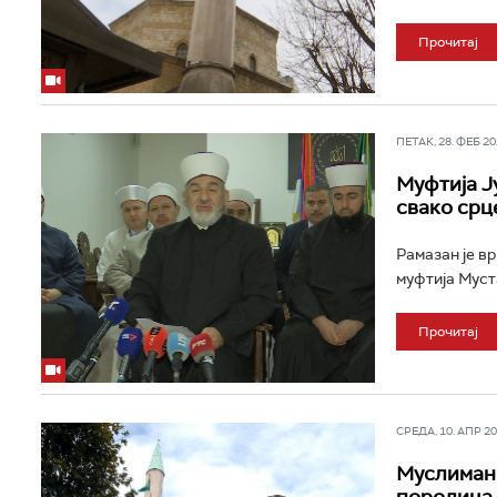
Прочитај
ПЕТАК, 28. ФЕБ 202
Муфтија Ј
свако срц
Рамазан је вр
муфтија Муст
Прочитај
СРЕДА, 10. АПР 202
Муслимани