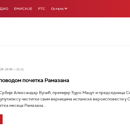
АДИО
ЕМИСИЈЕ
РТС
Остало
6, 19:38 -> 21:11
поводом почетка Рамазана
рбије Александар Вучић, премијер Ђуро Мацут и председница С
упутили су честитке свим верницима исламске вероисповести у С
тка месеца Рамазана...