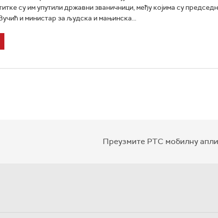
итке су им упутили државни званичници, међу којима су председн
учић и министар за људска и мањинска...
Преузмите РТС мобилну апли