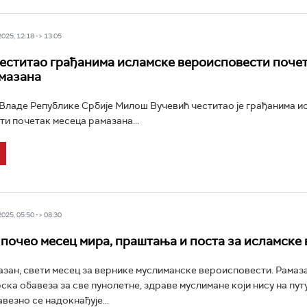
25, 12:18 -> 13:05
еститао грађанима исламске вероисповести поче
мазана
ладе Републике Србије Милош Вучевић честитао је грађанима и
и почетак месеца рамазана...
25, 05:50 -> 08:30
 почео месец мира, праштања и поста за исламске
азан, свети месец за вернике муслиманске вероисповести. Рамаз
рска обавеза за све пунолетне, здраве муслимане који нису на путу
везно се надокнађује...