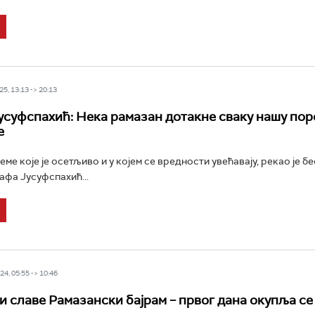
5, 13:13 -> 20:13
усуфспахић: Нека рамазан дотакне сваку нашу пор
е
еме које је осетљиво и у којем се вредности увећавају, рекао је 
афа Јусуфспахић...
4, 05:55 -> 10:46
 славе Рамазански бајрам – првог дана окупља се