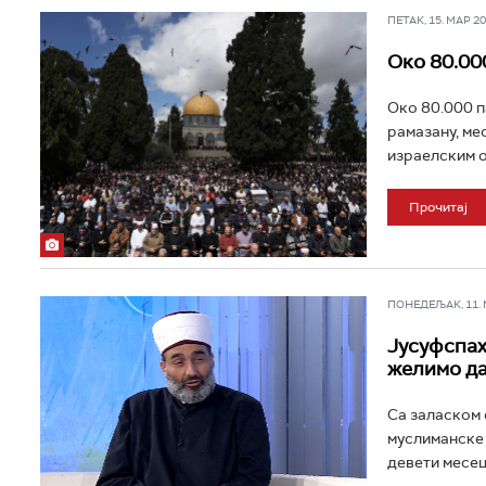
ПЕТАК, 15. МАР 202
Око 80.00
Око 80.000 п
рамазану, ме
израелским о
Прочитај
ПОНЕДЕЉАК, 11. МА
Јусуфспах
желимо да
Са заласком 
муслиманске 
девети месец