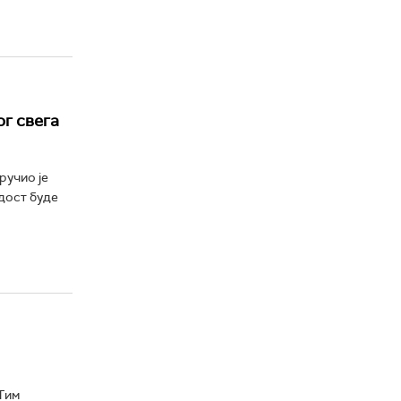
г свега
ручио је
дост буде
Тим