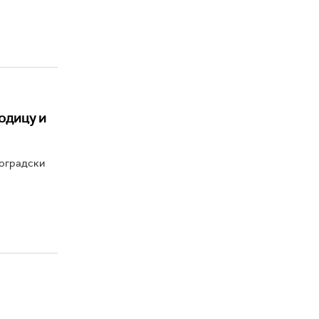
одицу и
београдски