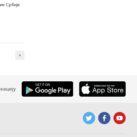
ик Србије
>
кацију