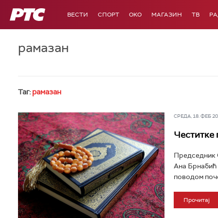
РТС
ВЕСТИ
СПОРТ
OKO
МАГАЗИН
ТВ
Р
рамазан
Таг:
рамазан
СРЕДА, 18. ФЕБ 202
Честитке 
Председник С
Ана Брнабић 
поводом поче
Прочитај