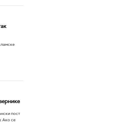
так
сламске
 вернике
ански пост
. Ако се