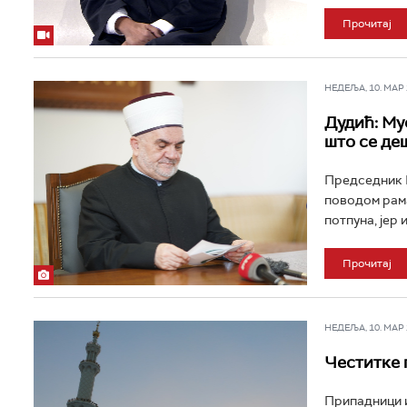
Прочитај
НЕДЕЉА, 10. МАР 2
Дудић: Му
што се де
Председник М
поводом рама
потпуна, јер и
Прочитај
НЕДЕЉА, 10. МАР 2
Честитке 
Припадници и