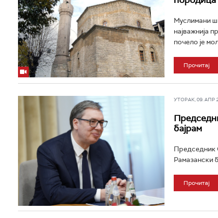
породица
Муслимани ши
најважнија п
почело је мо
Прочитај
УТОРАК, 09. АПР 20
Председни
бајрам
Председник С
Рамазански б
Прочитај