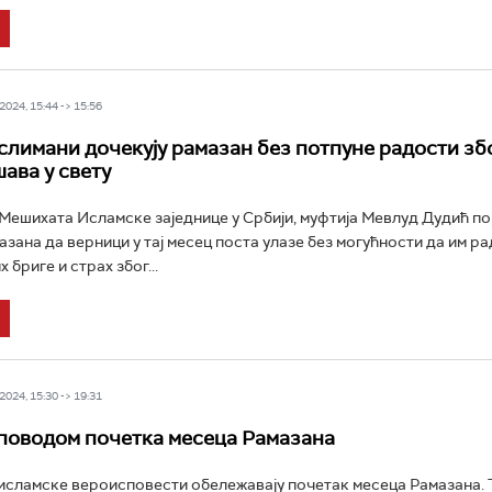
024, 15:44 -> 15:56
слимани дочекују рамазан без потпуне радости збо
шава у свету
ешихата Исламске заједнице у Србији, муфтија Мевлуд Дудић по
зана да верници у тај месец поста улазе без могућности да им ра
х бриге и страх због...
024, 15:30 -> 19:31
поводом почетка месеца Рамазана
сламске вероисповести обележавају почетак месеца Рамазана. 