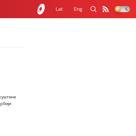
Lat
Eng
куштине
рбији