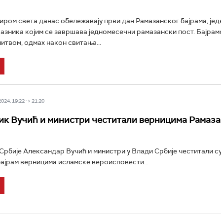
ром света данас обележавају први дан Рамазанског бајрама, јед
разника којим се завршава једномесечни рамазански пост. Бајра
литвом, одмах након свитања...
24, 19:22 -> 21:20
к Вучић и министри честитали верницима Рамаз
рбије Александар Вучић и министри у Влади Србије честитали с
ајрам верницима исламске вероисповести...