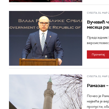
СУБОТА, 01. МАР 20
Вучевић ч
месеца ра
Председник В
вероисповест
Прочитај
СУБОТА, 01. МАР 20
Рамазан –
Почео је Рам
највећа је ве
пропусти, оба