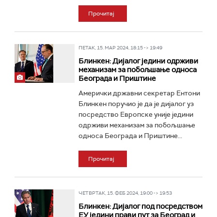
Прочитај
ПЕТАК, 15. МАР 2024, 18:15 -> 19:49
Блинкен: Дијалог једини одрживи
механизам за побољшање односа
Београда и Приштине
Амерички државни секретар Ентони
Блинкен поручио је да је дијалог уз
посредство Европске уније једини
одрживи механизам за побољшање
односа Београда и Приштине...
Прочитај
ЧЕТВРТАК, 15. ФЕБ 2024, 19:00 -> 19:53
Блинкен: Дијалог под посредством
ЕУ једини прави пут за Београд и