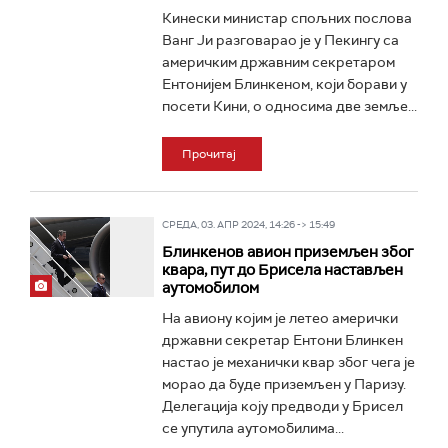
Кинески министар спољних послова
Ванг Ји разговарао је у Пекингу са
америчким државним секретаром
Ентонијем Блинкеном, који борави у
посети Кини, о односима две земље...
Прочитај
СРЕДА, 03. АПР 2024, 14:26 -> 15:49
Блинкенов авион приземљен због
квара, пут до Брисела настављен
аутомобилом
На авиону којим је летео амерички
државни секретар Ентони Блинкен
настао је механички квар због чега је
морао да буде приземљен у Паризу.
Делегација коју предводи у Брисел
се упутила аутомобилима...