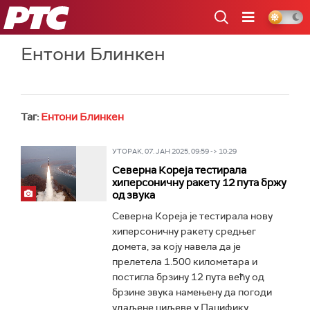
РТС
Ентони Блинкен
Таг:
Ентони Блинкен
УТОРАК, 07. ЈАН 2025, 09:59 -> 10:29
Северна Кореја тестирала
хиперсоничну ракету 12 пута бржу
од звука
Северна Кореја је тестирала нову
хиперсоничну ракету средњег
домета, за коју навела да је
прелетела 1.500 километара и
постигла брзину 12 пута већу од
брзине звука намењену да погоди
удаљене циљеве у Пацифику...