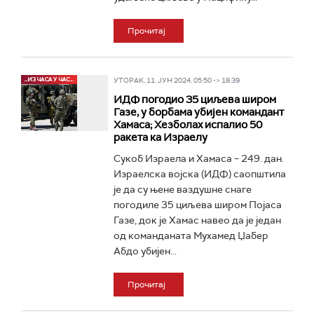
Прочитај
УТОРАК, 11. ЈУН 2024, 05:50 -> 18:39
ИДФ погодио 35 циљева широм
Газе, у борбама убијен командант
Хамаса; Хезболах испалио 50
ракета ка Израелу
Сукоб Израела и Хамаса – 249. дан.
Израелска војска (ИДФ) саопштила
је да су њене ваздушне снаге
погодиле 35 циљева широм Појаса
Газе, док је Хамас навео да је један
од команданата Мухамед Џабер
Абдо убијен...
Прочитај