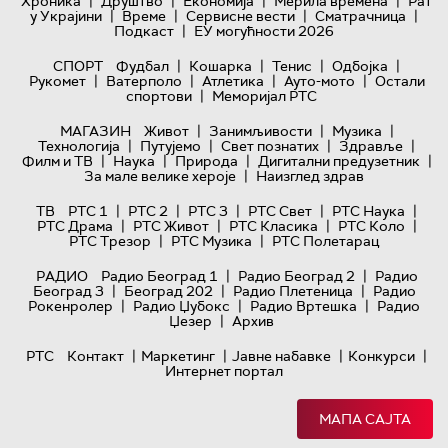
|
|
|
|
Хроника
Друштво
Економија
Мерила времена
Рат
|
|
|
|
у Украјини
Време
Сервисне вести
Сматрачница
|
Подкаст
ЕУ могућности 2026
|
|
|
|
СПОРТ
Фудбал
Кошарка
Тенис
Одбојка
|
|
|
|
Рукомет
Ватерполо
Атлетика
Ауто-мото
Остали
|
спортови
Меморијал РТС
|
|
|
МАГАЗИН
Живот
Занимљивости
Музика
|
|
|
|
Технологијa
Путујемо
Свет познатих
Здравље
|
|
|
|
Филм и ТВ
Наука
Природа
Дигитални предузетник
|
За мале велике хероје
Наизглед здрав
|
|
|
|
|
ТВ
РТС 1
РТС 2
РТС 3
РТС Свет
РТС Наука
|
|
|
|
РТС Драма
РТС Живот
РТС Класика
РТС Коло
|
|
РТС Трезор
РТС Музика
РТС Полетарац
|
|
РАДИО
Радио Београд 1
Радио Београд 2
Радио
|
|
|
Београд 3
Београд 202
Радио Плетеница
Радио
|
|
|
Рокенролер
Радио Џубокс
Радио Вртешка
Радио
|
Џезер
Архив
|
|
|
|
РТС
Контакт
Маркетинг
Јавне набавке
Конкурси
Интернет портал
МАПА САЈТА