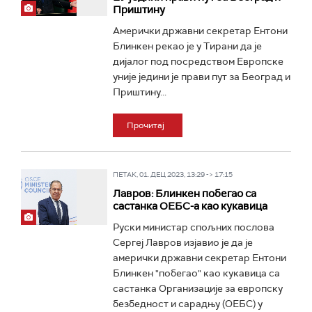
Приштину
Aмерички државни секретар Ентони
Блинкен рекао је у Тирани да је
дијалог под посредством Европске
уније једини је прави пут за Београд и
Приштину...
Прочитај
ПЕТАК, 01. ДЕЦ 2023, 13:29 -> 17:15
Лавров: Блинкен побегао са
састанка ОЕБС-a као кукавица
Руски министар спољних послова
Сергеј Лавров изјавио је да је
амерички државни секретар Ентони
Блинкен "побегао" као кукавица са
састанка Организације за европску
безбедност и сарадњу (ОЕБС) у