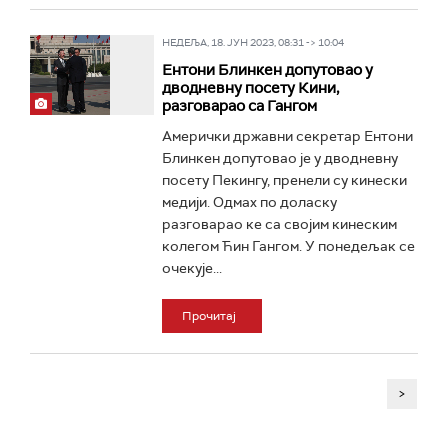
НЕДЕЉА, 18. ЈУН 2023, 08:31 -> 10:04
Ентони Блинкен допутовао у
дводневну посету Кини,
разговарао са Гангом
Амерички државни секретар Ентони
Блинкен допутовао је у дводневну
посету Пекингу, пренели су кинески
медији. Одмах по доласку
разговарао ке са својим кинеским
колегом Ћин Гангом. У понедељак се
очекује...
Прочитај
>