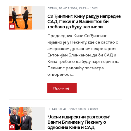
ПЕТАК, 26. АПР 2024, 13:23 -> 15:02
Си Ђинпинг: Кину радују напредне
САД, Пекинг и Вашингтон би
требало да буду партнери
Председник Кине Си Ђинпинг
изјавио је у Пекингу, где се састао с
америчким државним секретаром
Ентонијем Блинкеном, да би САД и
Кина требало да буду партнери и да
Пекинг с радошћу посматра
отвореност...
Прочитај
ПЕТАК, 26. АПР 2024, 08:35 -> 08:59
"Јасни и директни разговори" –
Ванг и Блинкен у Пекингу о
односима Кине и САД