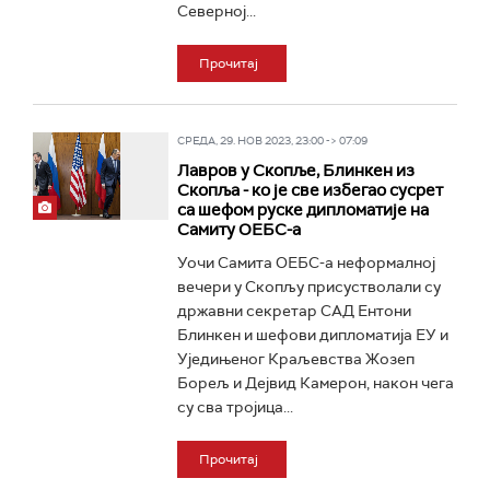
Северној...
Прочитај
СРЕДА, 29. НОВ 2023, 23:00 -> 07:09
Лавров у Скопље, Блинкен из
Скопља - ко је све избегао сусрет
са шефом руске дипломатије на
Самиту ОЕБС-а
Уочи Самита ОЕБС-а неформалној
вечери у Скопљу присустволали су
државни секретар САД Ентони
Блинкен и шефови дипломатија ЕУ и
Уједињеног Краљевства Жозеп
Борељ и Дејвид Камерон, након чега
су сва тројица...
Прочитај