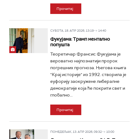
Прочитај
СУБОТА, 18. АПР 2026, 13:19 -> 14:40
Фукујама: Трамп ментално
попушта
Теоретичар Франсис Фукујама је
вероватно најпознатији пророк
погрешних прогноза. Његова књига
"Крај историје" из 1992. створила је
еуфорију заокружене либералне
демократије која ће покрити свет и
глобално...
Прочитај
ПОНЕДЕЉАК, 13. АПР 2026, 09:32 -> 10:00