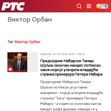
РТС
Виктор Орбан
Таг:
Виктор Орбан
НЕДЕЉА, 19. ЈУЛ 2026, 06:02 -> 08:12
Председник Мађарске Тамаш
Шуљок окончао мандат, потписао
закон који је усвојила владајућа
странка премијера Петера Мађара
Председник Мађарске Тамаш
Шуљок потписао је уставни
амандман – који је усвојила владајућа
странка "Тиса" премијера Петера
Мађара – а којим се окончава његов
мандат шефа државе, наводи се у