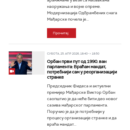
аранжмане у вези са набавкама
наоружања и војне опреме.
Модернизација Одбрамбених снага
Мађарске почела је...
Прочитај
СУБОТА, 25. АПР 2026, 18:40 -> 18:50
Орбан први пут од 1990. ван
парламента: Враћам мандат,
потребнији сам у реорганизацији
странке
Председник Фидеса и актуелни
премијер Мађарске Виктор Орбан
саопштио је да неће бити део новог
сазива мађарског парламента.
Поручио је да је потребнији у
процесу организације странке и да
враћа мандат...