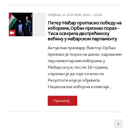
НЕДЕЉА, 12. АПР 2026, 19:00 -> 23:18
Петер Мађар прогласио победу на
изборима, Орбан признао пораз -
Тисa освојила двотрећинску
већину у мађарском парламенту
Актуелни премијер Виктор Орбан
признао је пораз на данас одржаним
парламентарним изборима у
Мађарској и, после 16 година,
спреман је да оде са власти.
Резултати које је објавила
Национална изборна комисија...
Прочитај
>