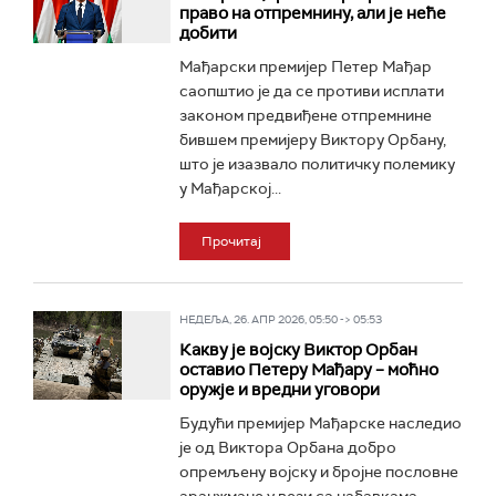
право на отпремнину, али је неће
добити
Мађарски премијер Петер Мађар
саопштио је да се противи исплати
законом предвиђене отпремнине
бившем премијеру Виктору Орбану,
што је изазвало политичку полемику
у Мађарској...
Прочитај
НЕДЕЉА, 26. АПР 2026, 05:50 -> 05:53
Какву је војску Виктор Орбан
оставио Петеру Мађару – моћно
оружје и вредни уговори
Будући премијер Мађарске наследио
је од Виктора Орбана добро
опремљену војску и бројне пословне