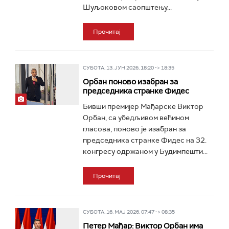
Шуљоковом саопштењу...
Прочитај
СУБОТА, 13. ЈУН 2026, 18:20 -> 18:35
Орбан поново изабран за
председника странке Фидес
Бивши премијер Мађарске Виктор
Орбан, са убедљивом већином
гласова, поново је изабран за
председника странке Фидес на 32.
конгресу одржаном у Будимпешти...
Прочитај
СУБОТА, 16. МАЈ 2026, 07:47 -> 08:35
Петер Мађар: Виктор Орбан има