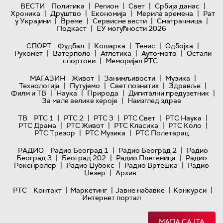
|
|
|
|
ВЕСТИ
Политика
Регион
Свет
Србија данас
|
|
|
|
Хроника
Друштво
Економија
Мерила времена
Рат
|
|
|
|
у Украјини
Време
Сервисне вести
Сматрачница
|
Подкаст
ЕУ могућности 2026
|
|
|
|
СПОРТ
Фудбал
Кошарка
Тенис
Одбојка
|
|
|
|
Рукомет
Ватерполо
Атлетика
Ауто-мото
Остали
|
спортови
Меморијал РТС
|
|
|
МАГАЗИН
Живот
Занимљивости
Музика
|
|
|
|
Технологијa
Путујемо
Свет познатих
Здравље
|
|
|
|
Филм и ТВ
Наука
Природа
Дигитални предузетник
|
За мале велике хероје
Наизглед здрав
|
|
|
|
|
ТВ
РТС 1
РТС 2
РТС 3
РТС Свет
РТС Наука
|
|
|
|
РТС Драма
РТС Живот
РТС Класика
РТС Коло
|
|
РТС Трезор
РТС Музика
РТС Полетарац
|
|
РАДИО
Радио Београд 1
Радио Београд 2
Радио
|
|
|
Београд 3
Београд 202
Радио Плетеница
Радио
|
|
|
Рокенролер
Радио Џубокс
Радио Вртешка
Радио
|
Џезер
Архив
|
|
|
|
РТС
Контакт
Маркетинг
Јавне набавке
Конкурси
Интернет портал
МАПА САЈТА