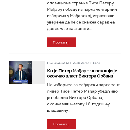
опозиционе странке Тиса Петeру
Мађару победу на парламентарним
изборима у Мађарској, изразивши
уверење да ће се снажна сарадња
две земље наставити...
Прочитај
НЕДЕЉА, 12. АПР 2026, 21:49 -> 11:43
Ко је Петер Мађар – човек који је
окончао власт Виктора Орбана
На изборима за мађарски парламент
лидер Тисе Петер Мађар убедљиво
је победио Виктора Орбана,
окончавши његову 16-годишњу
владавину...
Прочитај