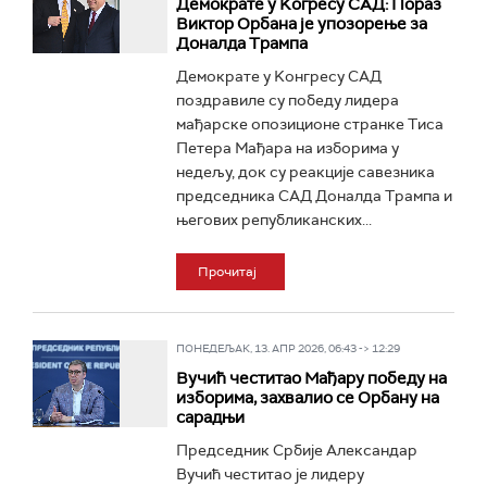
Демократе у Kогресу САД: Пораз
Виктор Орбана је упозорење за
Доналда Трампа
Демократе у Kонгресу САД
поздравиле су победу лидера
мађарске опозиционе странке Тиса
Петера Мађара на изборима у
недељу, док су реакције савезника
председника САД Доналда Трампа и
његових републиканских...
Прочитај
ПОНЕДЕЉАК, 13. АПР 2026, 06:43 -> 12:29
Вучић честитао Мађару победу на
изборима, захвалио се Орбану на
сарадњи
Председник Србије Александар
Вучић честитао је лидеру