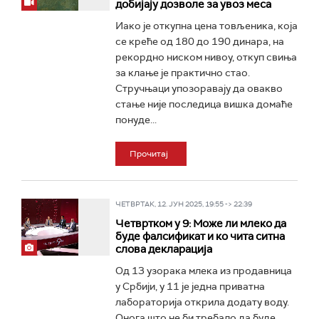
добијају дозволе за увоз меса
Иако је откупна цена товљеника, која
се креће од 180 до 190 динара, на
рекордно ниском нивоу, откуп свиња
за клање је практично стао.
Стручњаци упозоравају да овакво
стање није последица вишка домаће
понуде...
Прочитај
ЧЕТВРТАК, 12. ЈУН 2025, 19:55 -> 22:39
Четвртком у 9: Може ли млеко да
буде фалсификат и ко чита ситна
слова декларација
Од 13 узорака млека из продавница
у Србији, у 11 је једна приватна
лабораторија открила додату воду.
Онога што не би требало да буде,