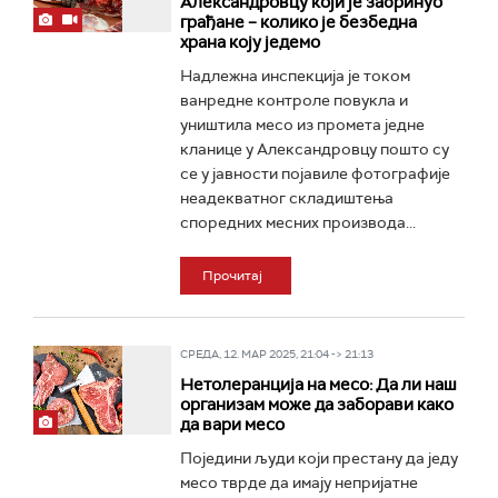
Александровцу који је забринуо
грађане – колико је безбедна
храна коју једемо
Надлежна инспекција је током
ванредне контроле повукла и
уништила месо из промета једне
кланице у Александровцу пошто су
се у јавности појавиле фотографије
неадекватног складиштења
споредних месних производа...
Прочитај
СРЕДА, 12. МАР 2025, 21:04 -> 21:13
Нетолеранција на месо: Да ли наш
организам може да заборави како
да вари месо
Поједини људи који престану да једу
месо тврде да имају непријатне