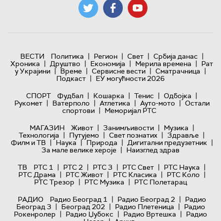
|
|
|
|
ВЕСТИ
Политика
Регион
Свет
Србија данас
|
|
|
|
Хроника
Друштво
Економија
Мерила времена
Рат
|
|
|
|
у Украјини
Време
Сервисне вести
Сматрачница
|
Подкаст
ЕУ могућности 2026
|
|
|
|
СПОРТ
Фудбал
Кошарка
Тенис
Одбојка
|
|
|
|
Рукомет
Ватерполо
Атлетика
Ауто-мото
Остали
|
спортови
Меморијал РТС
|
|
|
МАГАЗИН
Живот
Занимљивости
Музика
|
|
|
|
Технологијa
Путујемо
Свет познатих
Здравље
|
|
|
|
Филм и ТВ
Наука
Природа
Дигитални предузетник
|
За мале велике хероје
Наизглед здрав
|
|
|
|
|
ТВ
РТС 1
РТС 2
РТС 3
РТС Свет
РТС Наука
|
|
|
|
РТС Драма
РТС Живот
РТС Класика
РТС Коло
|
|
РТС Трезор
РТС Музика
РТС Полетарац
|
|
РАДИО
Радио Београд 1
Радио Београд 2
Радио
|
|
|
Београд 3
Београд 202
Радио Плетеница
Радио
|
|
|
Рокенролер
Радио Џубокс
Радио Вртешка
Радио