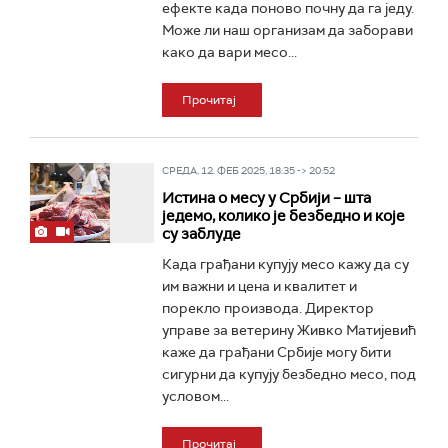
ефекте када поново почну да га једу.
Може ли наш организам да заборави
како да вари месо...
Прочитај
СРЕДА, 12. ФЕБ 2025, 18:35 -> 20:52
Истина о месу у Србији – шта
једемо, колико је безбедно и које
су заблуде
Када грађани купују месо кажу да су
им важни и цена и квалитет и
порекло производа. Директор
управе за ветерину Живко Матијевић
каже да грађани Србије могу бити
сигурни да купују безбедно месо, под
условом...
Прочитај