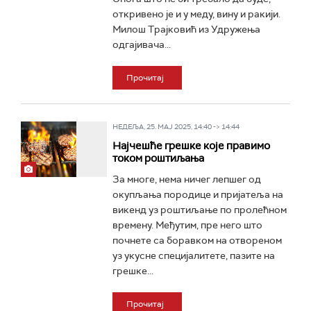
откривено је и у меду, вину и ракији.
Милош Трајковић из Удружења
одгајивача...
Прочитај
НЕДЕЉА, 25. МАЈ 2025, 14:40 -> 14:44
Најчешће грешке које правимо
током роштиљања
За многе, нема ничег лепшег од
окупљања породице и пријатеља на
викенд уз роштиљање по пролећном
времену. Међутим, пре него што
почнете са боравком на отвореном
уз укусне специјалитете, пазите на
грешке...
Прочитај