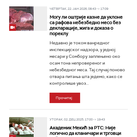
ЧЕТВРТАК, 22. ЈАН 2026, 08:43 -> 17:09
Могу ли оштрије казне да уклоне
са рафова небезбедно месо без
декларације, жига и доказа о
пореклу
Недавно је током ванредног
инспекцијског надзора, у једној
месари у Сомбору заплењено око
осам тона непровереног и
небезбедног меса. Тај случај поново
отвара питања шта једемо, како се
контролише увоз...
Прочитај
УТОРАК, 02. ДЕЦ 2025, 17:00 -> 19:43
Академик Мекић за РТС: Није
логично да кланичари и трговци