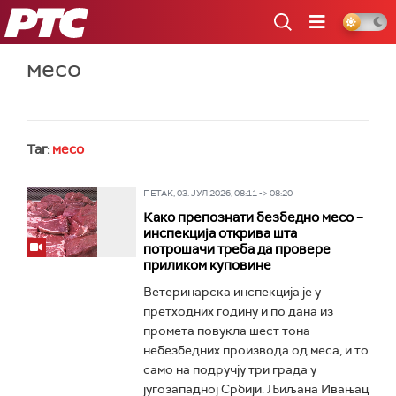
РТС
месо
Таг:
месо
ПЕТАК, 03. ЈУЛ 2026, 08:11 -> 08:20
Како препознати безбедно месо –
инспекција открива шта
потрошачи треба да провере
приликом куповине
Ветеринарска инспекција је у
претходних годину и по дана из
промета повукла шест тона
небезбедних производа од меса, и то
само на подручју три града у
југозападној Србији. Љиљана Ивањац