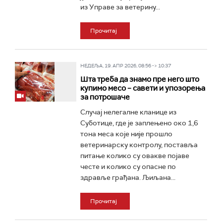
из Управе за ветерину...
Прочитај
НЕДЕЉА, 19. АПР 2026, 08:56 -> 10:37
Шта треба да знамо пре него што
купимо месо – савети и упозорења
за потрошаче
Случај нелегалне кланице из
Суботице, где је заплењено око 1,6
тона меса које није прошло
ветеринарску контролу, поставља
питање колико су овакве појаве
честе и колико су опасне по
здравље грађана. Љиљана...
Прочитај