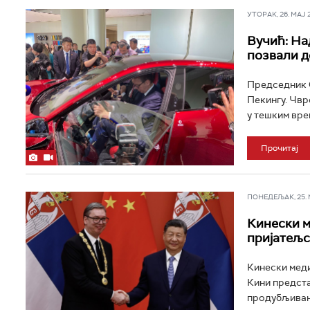
УТОРАК, 26. МАЈ 20
Вучић: На
позвали д
Председник С
Пекингу. Чврс
у тешким вре
Прочитај
ПОНЕДЕЉАК, 25. МА
Кинески м
пријатељс
Кинески меди
Кини предста
продубљивању