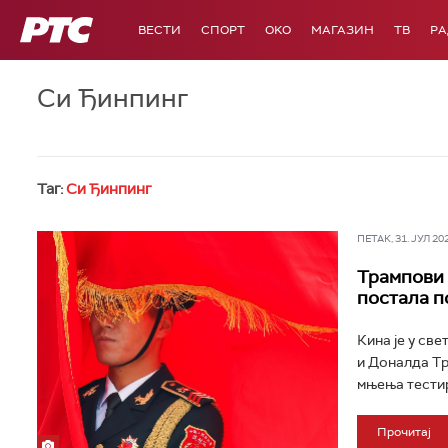
РТС
ВЕСТИ
СПОРТ
OKO
МАГАЗИН
ТВ
Р
Си Ђинпинг
Таг:
Си Ђинпинг
ПЕТАК, 31. ЈУЛ 202
Трампови 
постала п
Кина је у св
и Доналда Тр
мњења тестира
Прочитај