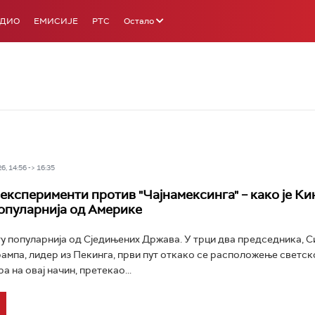
АДИО
ЕМИСИЈЕ
РТС
Остало
6, 14:56 -> 16:35
експерименти против "Чајнамексинга" – како је Ки
опуларнија од Америке
ету популарнија од Сједињених Држава. У трци два председника, С
ампа, лидер из Пекинга, први пут откако се расположење светско
 на овај начин, претекао...