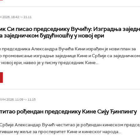
2026, 18:42 -> 21:11
к Си писао председнику Вучићу: Изградња зајед
са заједничком будућношћу у новој ери
 председника Александра Вучића Кини израђен је нови план за
 промовисање изградње заједнице Кине и Србије са заједничком
новој ери, навео је у писму председник Кине...
Н 2026, 11:09 -> 11:15
титао рођендан председнику Кине Сију Ђинпингу
рбије Александар Вучић честитао је рођендан кинеском предсе
утивши му жеље за просперитет Кине и кинеског народа...