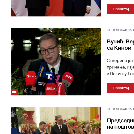
Прочитај
ПОНЕДЕЉАК, 25. МА
Вучић: Ве
са Кином
Створено је 
примања, изј
у Пекингу. Г
Прочитај
ПОНЕДЕЉАК, 25. МА
Председни
на поштов