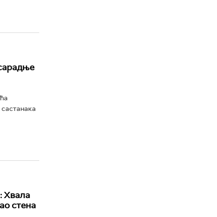
 сарадње
ећа
 састанака
: Хвала
ао стена