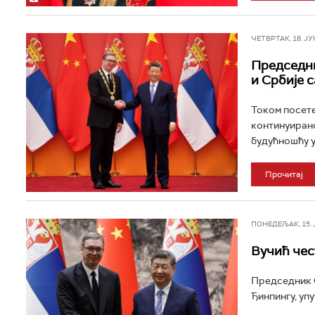
ЧЕТВРТАК, 18. ЈУН 
Председни
и Србије 
Током посете
континуирано
будућношћу у 
Прочитај
ПОНЕДЕЉАК, 15. ЈУ
Вучић чес
Председник С
Ђинпингу, уп