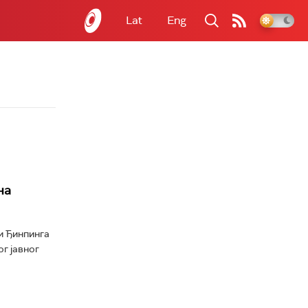
Lat
Eng
на
и Ђинпинга
г јавног