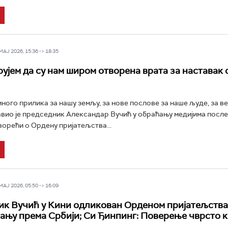
Ј 2026, 15:36 -> 18:35
рујем да су нам широм отворена врата за наставак
много прилика за нашу земљу, за нове послове за наше људе, за в
авио је председник Александар Вучић у обраћању медијима после
оворећи о Ордену пријатељства...
Ј 2026, 05:50 -> 16:09
к Вучић у Кини одликован Орденом пријатељства
ању према Србији; Си Ђинпинг: Поверење чврсто к