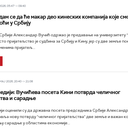
26, 05:47 -> 09:40
дам се да ће макар део кинеских компанија које см
оћи у Србију
рбије Александар Вучић одржао је предавање на универзитету "
то пријатељство је судбина за Србију и Кину, јер су две земље по
менима пријатељ...
Ј 2026, 20:40 -> 21:08
едији: Вучићева посета Кини потврда челичног
тва и сарадње
ји оценили су да државна посета председника Србије Александ
вља нову потврду "челичног пријатељства" две земље и важан к
 сарадње у областима економије...