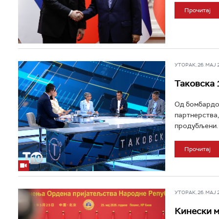
Прочитај
УТОРАК, 26. МАЈ 20
Таковска 1
Од бомбардо
партнерства,
продубљени. "
Прочитај
УТОРАК, 26. МАЈ 20
Кинески м