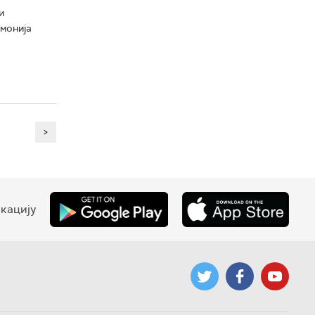
и
емонија
>
кацију