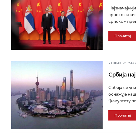
Најзначајниј
српског и ки
српском пред
Прочитај
УТОРАК, 26. МАЈ 20
Србија нај
Србија се упи
оснажује наш
Факултету по
Прочитај