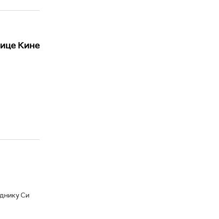
нице Кине
днику Си