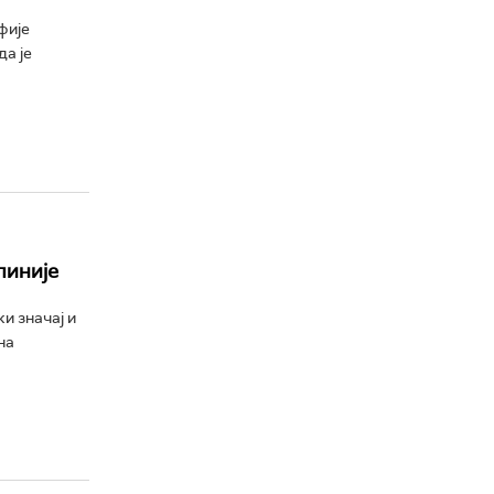
фије
а је
линије
и значај и
на