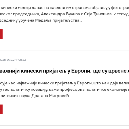
и кинески медији данас на насловним странама објављују фотогра
неског председника, Александра Вучића и Сија Ђинпинга. Истичу д
седнику уручена Медаља пријатељства...
26, 07:12 -> 08:32
важнији кинески пријатељ у Европи, где су црвене 
сује као најважнији кинески пријатељ у Европи, што нам даје велик
у геополитичку позицију, каже професорка политичке економије 
литичких наука Драгана Митровић...