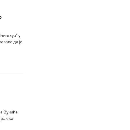
о
Ћингхуа" у
казале да је
ра Вучића
орак ка