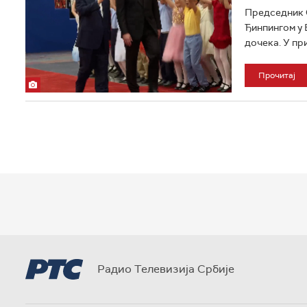
Председник С
Ђинпингом у 
дочека. У пр
Прочитај
Радио Телевизија Србије