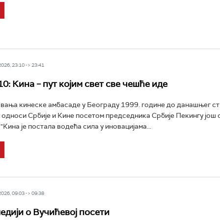
26, 23:10 -> 23:41
0: Кина – пут којим свет све чешће иде
вања кинеске амбасаде у Београду 1999. године до данашњег с
 односи Србије и Кине посетом председника Србије Пекингу још 
Кина је постала водећа сила у иновацијама...
26, 09:03 -> 09:38
едији о Вучићевој посети