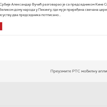
рбије Александар Вучић разговарао је са председником Кине С
Великом дому народа у Пекингу, где му је приређена свечана цер
исуству два председника потписано...
Преузмите РТС мобилну апли