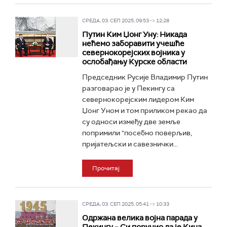
СРЕДА, 03. СЕП 2025, 09:53 -> 12:28
Путин Ким Џонг Уну: Никада
нећемо заборавити учешће
севернокорејских војника у
ослобађању Курске области
Председник Русије Владимир Путин
разговарао је у Пекингу са
севернокорејским лидером Ким
Џонг Уном и том приликом рекао да
су односи између две земље
попримили "посебно поверљив,
пријатељски и савезнички...
Прочитај
СРЕДА, 03. СЕП 2025, 05:41 -> 10:33
Одржана велика војна парада у