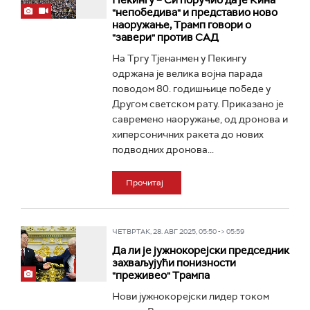
Пекингу – Си поручио да је Кина
"непобедива" и представио ново
наоружање, Трамп говори о
"завери" против САД
На Тргу Тјенанмен у Пекингу
одржана је велика војна парада
поводом 80. годишњице победе у
Другом светском рату. Приказано је
савремено наоружање, од дронова и
хиперсоничних ракета до нових
подводних дронова...
Прочитај
ЧЕТВРТАК, 28. АВГ 2025, 05:50 -> 05:59
Да ли је јужнокорејски председник
захваљујући понизности
"преживео" Трампа
Нови јужнокорејски лидер током