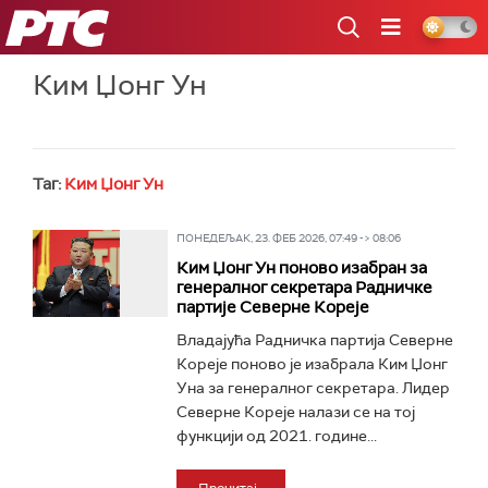
РТС
Ким Џонг Ун
Таг:
Ким Џонг Ун
ПОНЕДЕЉАК, 23. ФЕБ 2026, 07:49 -> 08:06
Ким Џонг Ун поново изабран за
генералног секретара Радничке
партије Северне Кореје
Владајућа Радничка партија Северне
Кореје поново је изабрала Ким Џонг
Уна за генералног секретара. Лидер
Северне Кореје налази се на тој
функцији од 2021. године...