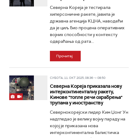
Северна Kореја је тестирала
хиперсоничне ракете, јавила је
државна агенција KЦНА, наводећи
да је циљ био процена оперативних
војних способности у контексту
одвраћања од рата...
Прочитај
СУБОТА, 11. ОКТ 2025, 08:36 -> 08:50
Северна Кореја приказала нову
интерконтиненталну ракету,
Кимове "топле речи охрабрења"
трупама у иностранству
Севернокорејски лидер Ким Џонг Ун
надгледао је велику војну параду на
којој је приказана нова
интерконтинентална балистичка