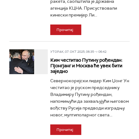
ракета, саопштила је државна
агенција КЦНА. Присуствовали
кинески премијер Ли...
Прочитај
УТОРАК, 07. ОКТ 2025, 06:35 -> 06:42
Ким честитао Путину рођендан:
Пјонгјанг и Москва ће увек бити
заједно
Севернокорејски лидер Ким Џонг Ун
честитао је руском председнику
Владимиру Путину рођендан,
напомињући да захваљујући његовом
вођству Русија предводи изградњу
новог, мултиполарног света...
Прочитај