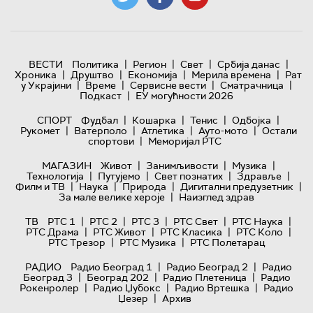
|
|
|
|
ВЕСТИ
Политика
Регион
Свет
Србија данас
|
|
|
|
Хроника
Друштво
Економија
Мерила времена
Рат
|
|
|
|
у Украјини
Време
Сервисне вести
Сматрачница
|
Подкаст
ЕУ могућности 2026
|
|
|
|
СПОРТ
Фудбал
Кошарка
Тенис
Одбојка
|
|
|
|
Рукомет
Ватерполо
Атлетика
Ауто-мото
Остали
|
спортови
Меморијал РТС
|
|
|
МАГАЗИН
Живот
Занимљивости
Музика
|
|
|
|
Технологијa
Путујемо
Свет познатих
Здравље
|
|
|
|
Филм и ТВ
Наука
Природа
Дигитални предузетник
|
За мале велике хероје
Наизглед здрав
|
|
|
|
|
ТВ
РТС 1
РТС 2
РТС 3
РТС Свет
РТС Наука
|
|
|
|
РТС Драма
РТС Живот
РТС Класика
РТС Коло
|
|
РТС Трезор
РТС Музика
РТС Полетарац
|
|
РАДИО
Радио Београд 1
Радио Београд 2
Радио
|
|
|
Београд 3
Београд 202
Радио Плетеница
Радио
|
|
|
Рокенролер
Радио Џубокс
Радио Вртешка
Радио
|
Џезер
Архив