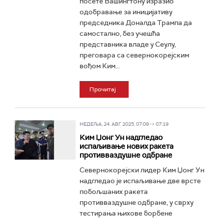
посете Вашингтону изразио
одобравање за иницијативу
председника Доналда Трампа да
самостално, без учешћа
представника владе у Сеулу,
преговара са севернокорејским
вођом Ким...
Прочитај
НЕДЕЉА, 24. АВГ 2025, 07:09 -> 07:19
Ким Џонг Ун надгледао
испаљивање нових ракета
противваздушне одбране
Севернокорејски лидер Ким Џонг Ун
надгледао је испаљивање две врсте
побољшаних ракета
противваздушне одбране, у сврху
тестирања њихове борбене