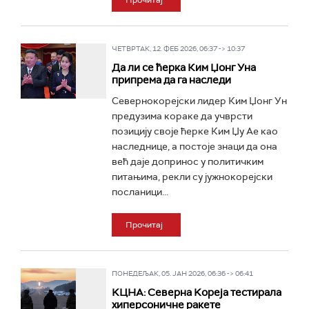
Прочитај
ЧЕТВРТАК, 12. ФЕБ 2026, 06:37 -> 10:37
Да ли се ћерка Ким Џонг Уна
припрема да га наследи
Севернокорејски лидер Ким Џонг Ун
предузима кораке да учврсти
позицију своје ћерке Ким Џу Ае као
наследнице, а постоје знаци да она
већ даје допринос у политичким
питањима, рекли су јужнокорејски
посланици...
Прочитај
ПОНЕДЕЉАК, 05. ЈАН 2026, 06:36 -> 06:41
KЦНА: Северна Kореја тестирала
хиперсоничне ракете