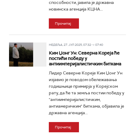
способности, јавила је државна
новинска агенција КЦНА...
Прочитај
НЕДЕЉА, 27. ЈУЛ 2025, 07:32 -> 07:40
Ким Џонг Ун: Северна Кореја ће
постићи победу у
антиимперијалистичким биткама
Лидер Северне Кореје Ким Џонг Ун
изјавио је поводом обележавања
годишњице примирја у Корејском
рату, да ће та земља постии победу у
"антиимперијалистичким,
антиамеричким" биткама, објавила је
државна агенција...
Прочитај