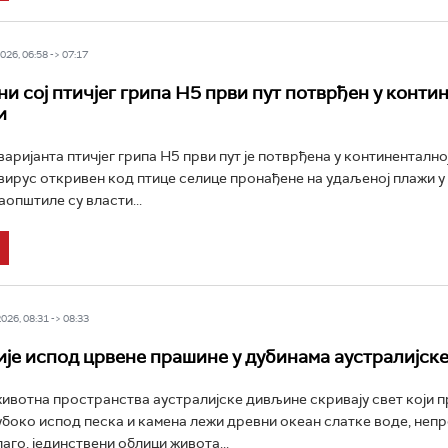
26, 06:58 -> 07:17
и сој птичјег грипа H5 први пут потврђен у конти
и
аријанта птичјег грипа H5 први пут је потврђена у континентално
 вирус откривен код птице селице пронађене на удаљеној плажи у
аопштиле су власти...
26, 08:31 -> 08:33
ије испод црвене прашине у дубинама аустралијск
ивотна пространства аустралијске дивљине скривају свет који 
боко испод песка и камена лежи древни океан слатке воде, неп
аго, јединствени облици живота...