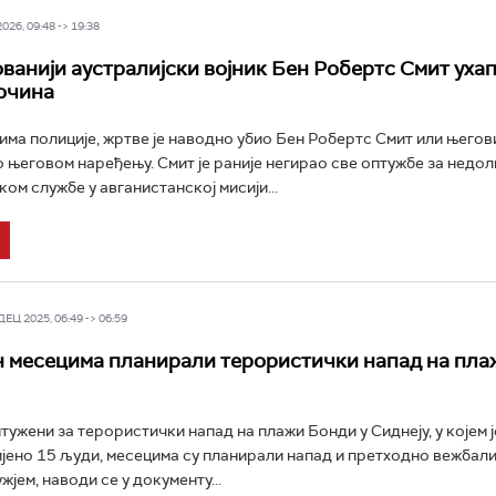
26, 09:48 -> 19:38
ванији аустралијски војник Бен Робертс Смит уха
очина
ма полиције, жртве је наводно убио Бен Робертс Смит или његов
 његовом наређењу. Смит је раније негирао све оптужбе за недо
ом службе у авганистанској мисији...
Ц 2025, 06:49 -> 06:59
н месецима планирали терористички напад на пл
тужени за терористички напад на плажи Бонди у Сиднеју, у којем ј
јено 15 људи, месецима су планирали напад и претходно вежбал
јем, наводи се у документу...