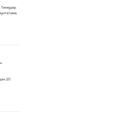
. Тинејџер
езултатима
–
дан 20