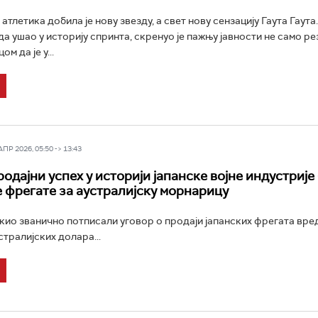
атлетика добила је нову звезду, а свет нову сензацију Гаута Гаутa
ада ушао у историју спринта, скренуо је пажњу јавности не само р
м да је у...
Р 2026, 05:50 -> 13:43
одајни успех у историји јапанске војне индустрије 
 фрегате за аустралијску морнарицу
кио званично потписали уговор о продаји јапанских фрегата вре
стралијских долара...