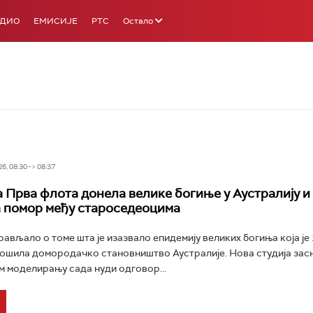
АДИО
ЕМИСИЈЕ
РТС
Остало
6, 08:30 -> 08:37
 Прва флота донела велике богиње у Аустралију и
 помор међу староседеоцима
рављало о томе шта је изазвало епидемију великих богиња која је
ошила домородачко становништво Аустралије. Нова студија зас
 моделирању сада нуди одговор...