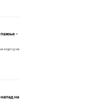
 пажње –
а који су на
 напад на