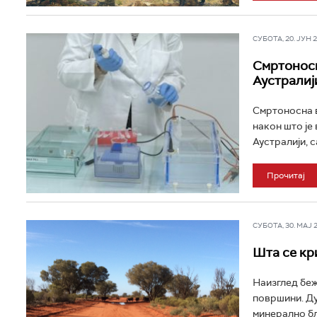
СУБОТА, 20. ЈУН 20
Смртоносн
Аустралиј
Смртоносна в
након што је
Аустралији, с
Прочитај
СУБОТА, 30. МАЈ 20
Шта се кр
Наизглед беж
површини. Ду
минерално бл