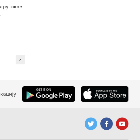
атру током
,
>
кацију