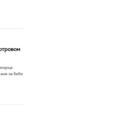
 отровом
шкарца
ане за бебе