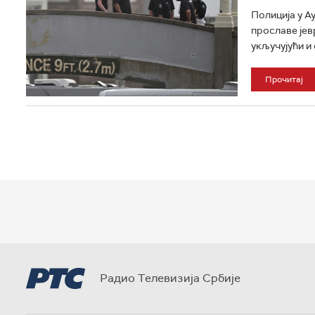
Полиција у А
прославе јев
укључујући и 
Прочитај
Радио Телевизија Србије