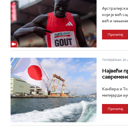
Аустралијска 
који је већ с
већ и чињеницо
Прочитај
ПОНЕДЕЉАК, 20. АП
Највећи пр
савремене
Канбера и То
милијарди ау
Прочитај