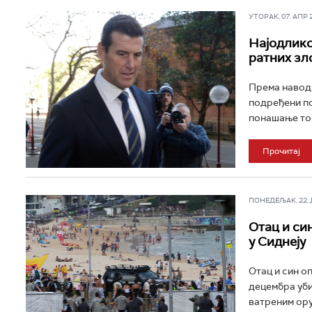
УТОРАК, 07. АПР 20
Најодлико
ратних зл
Према наводи
подређени по
понашање ток
Прочитај
ПОНЕДЕЉАК, 22. ДЕ
Отац и си
у Сиднеју
Отац и син оп
децембра уби
ватреним оруж