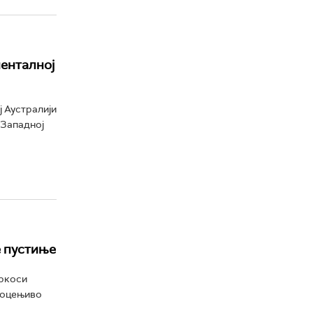
ненталној
ј Аустралији
 Западној
е пустиње
пркоси
роцењиво