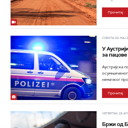
Прочитај
СУБОТА, 02. МАЈ 20
У Аустриј
за пацове
Аустријска п
осумњиченог 
немачког про
Прочитај
ЧЕТВРТАК, 23. АПР
Бржи од Бо