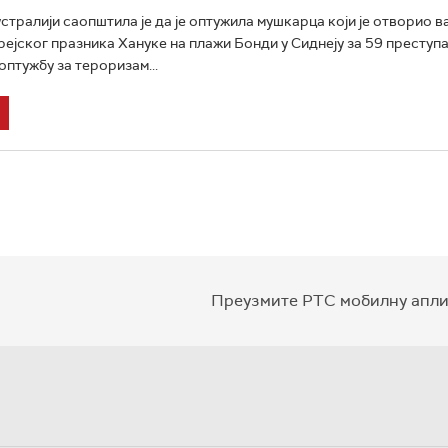
устралији саопштила је да је оптужила мушкарца који је отворио в
рејског празника Хануке на плажи Бонди у Сиднеју за 59 преступа
оптужбу за тероризам...
Преузмите РТС мобилну апли