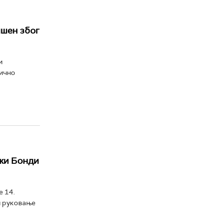
пшен због
и
лично
ажи Бонди
е 14.
и руковање