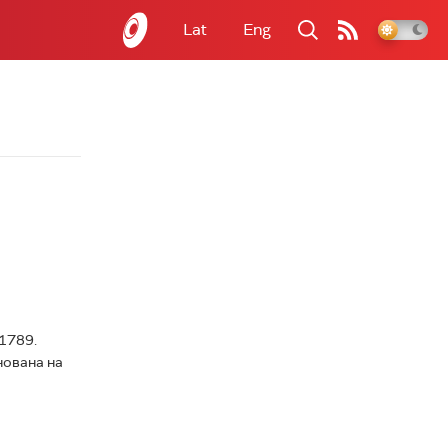
Lat
Eng
 1789.
нована на