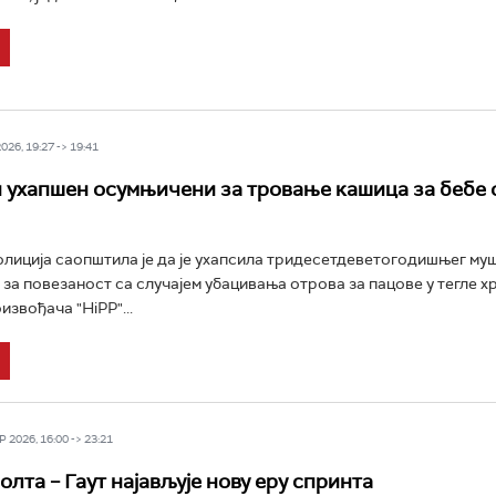
26, 19:27 -> 19:41
и ухапшен осумњичени за тровање кашица за бебе
олиција саопштила је да је ухапсила тридесетдеветогодишњег му
за повезаност са случајем убацивања отрова за пацове у тегле хр
извођача "HiPP"...
 2026, 16:00 -> 23:21
лта – Гаут најављује нову еру спринта