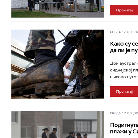
Прочитај
СРЕДА, 17. ДЕЦ 202
Како су с
да ли је п
Док аустрали
сиднејској п
њихово путов
Прочитај
СРЕДА, 17. ДЕЦ 202
Подигнута
плажи у С