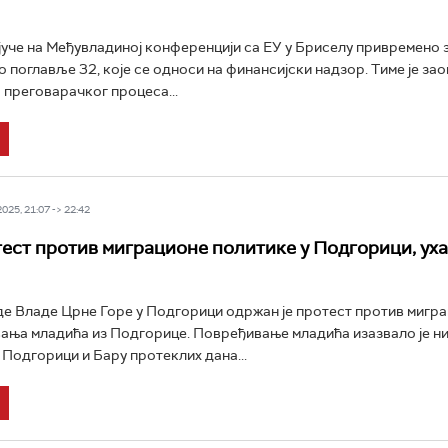
 јуче на Међувладиној конференцији са ЕУ у Бриселу привремено
 поглавље 32, које се односи на финансијски надзор. Тиме је за
 преговарачког процеса...
25, 21:07 -> 22:42
ест против миграционе политике у Подгорици, ух
е Владе Црне Горе у Подгорици одржан је протест против мигра
ања младића из Подгорице. Повређивање младића изазвало је н
 Подгорици и Бару протеклих дана...