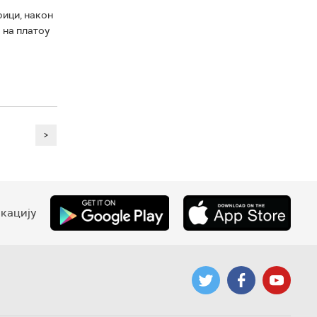
ици, након
 на платоу
>
кацију