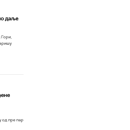
мо даље
 Гори,
таришу
ђене
 од пре пар