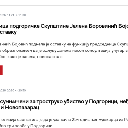
26, 11:21 -> 11:30
ца подгоричке Скупштине Јелена Боровинић Бој
ставку
инић-Бојовић поднела је оставку на функцију председнице Скуп
 образложењем да је одлуку донела након консултација унутар в
бог, како је навела, новонастале...
26, 20:36 -> 20:50
сумњичени за троструко убиство у Подгорици, ме
 и Новопазарац
олиција саопштила је да је ухапсила 25-годишњег мушкарца из Ро
био три особе у Подгорици...