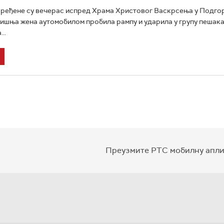
ређене су вечерас испред Храма Христовог Васкрсења у Подгор
дишња жена аутомобилом пробила рампу и ударила у групу пешака
..
Преузмите РТС мобилну апли