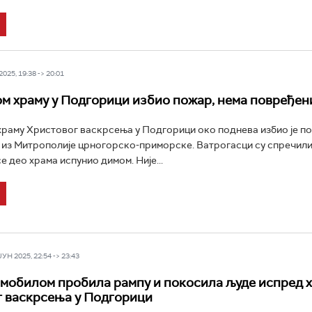
025, 19:38 -> 20:01
м храму у Подгорици избио пожар, нема повређен
раму Христовог васкрсења у Подгорици око поднева избио је по
 из Митрополије црногорско-приморске. Ватрогасци су спречил
е део храма испунио димом. Није...
Н 2025, 22:54 -> 23:43
мобилом пробила рампу и покосила људе испред 
 васкрсења у Подгорици