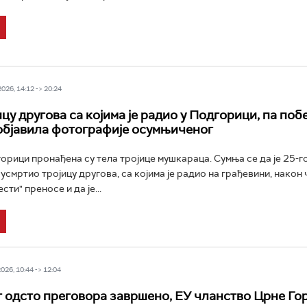
26, 14:12 -> 20:24
цу другова са којима је радио у Подгорици, па побе
објавила фотографије осумњиченог
горици пронађена су тела тројице мушкараца. Сумња се да је 25-
смртио тројицу другова, са којима је радио на грађевини, након ч
сти" преносе и да је...
26, 10:44 -> 12:04
 одсто преговора завршено, ЕУ чланство Црне Гор