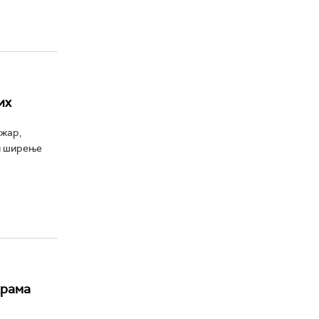
их
жар,
и ширење
храма