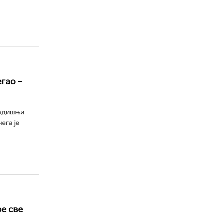
гао –
годишњи
ега је
е све