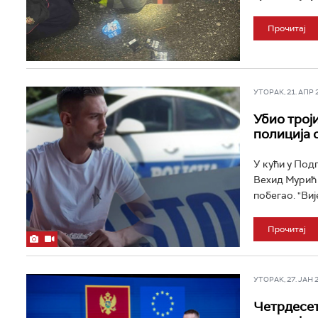
Прочитај
УТОРАК, 21. АПР 20
Убио троји
полиција 
У кући у Под
Вехид Мурић у
побегао. "Вије
Прочитај
УТОРАК, 27. ЈАН 20
Четрдесет