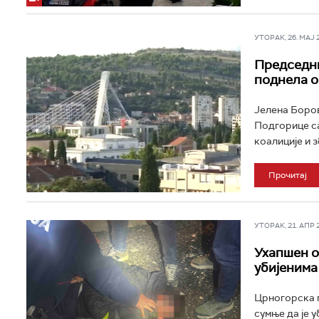
УТОРАК, 26. МАЈ 20
Председни
поднела о
Јелена Боров
Подгорице са
коалиције и з
Прочитај
УТОРАК, 21. АПР 20
Ухапшен о
убијенима
Црногорска п
сумње да је у