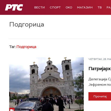
РТС
ВЕСТИ
СПОРТ
OKO
МАГАЗИН
ТВ
Р
Подгорица
Таг:
Подгорица
ЧЕТВРТАК, 28. МАЈ
Патријарх
Делегација 
Јефремом пос
Прочитај