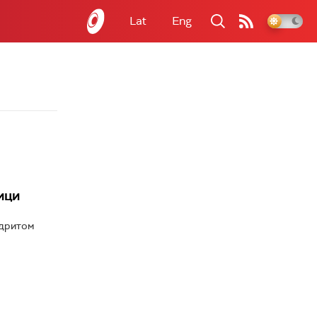
Lat
Eng
ици
ндритом