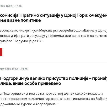
25, 16:23 -> 16:46
комисија: Пратимо ситуацију у Црној Гори, очекује
ње визне политике
ропске комисије Гијом Мерсије је, говорећи о догађајима у Црној
опска унија прати ситуацију у тој земљи, али да не желе да комен
чајеве. Поручио је да ЕУ...
Т 2025, 22:08 -> 22:09
 Подгорици уз велико присуство полиције – прона
алице, више особа приведено
а Подгорице окупила се на протестној шетњи како би исказала
о миграционом политиком државе, а након инцидента на Забјелу
у држављани Турске и Азербејџана...