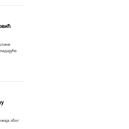
овић
штине
ладајуће
ђу
жаја због