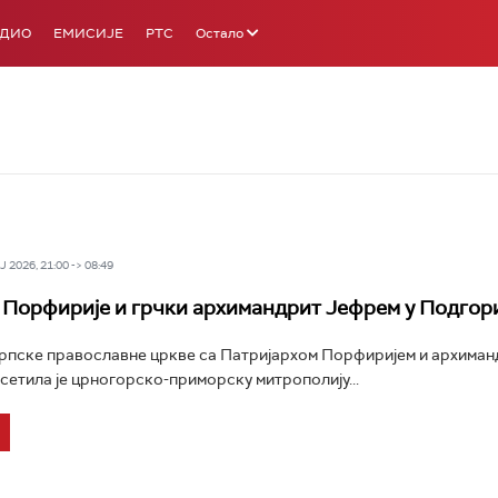
АДИО
ЕМИСИЈЕ
РТС
Остало
 2026, 21:00 -> 08:49
 Порфирије и грчки архимандрит Јефрем у Подгор
Српске православне цркве са Патријархом Порфиријем и архима
етила је црногорско-приморску митрополију...