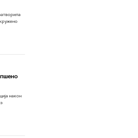
 затворила
окружено
апшено
ција након
из