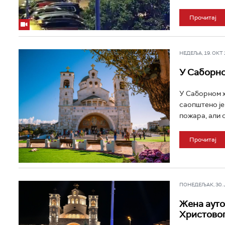
Прочитај
НЕДЕЉА, 19. ОКТ 2
У Саборно
У Саборном х
саопштено је
пожара, али с
Прочитај
ПОНЕДЕЉАК, 30. ЈУ
Жена ауто
Христовог