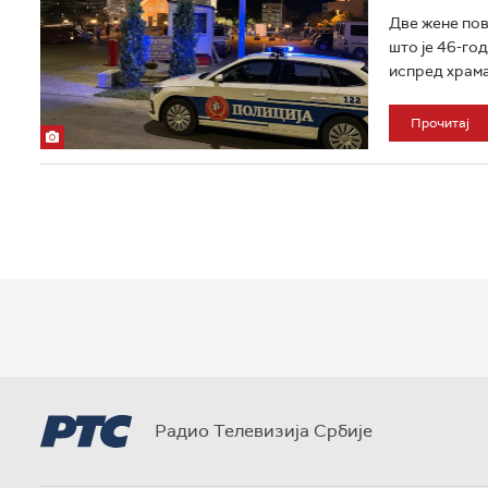
Две жене пов
што је 46-го
испред храма.
Прочитај
Радио Телевизија Србије