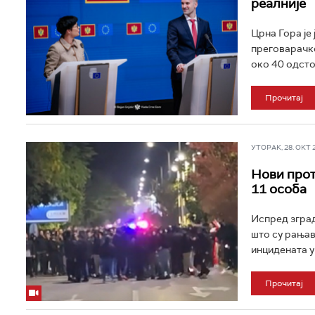
реалније
Црна Гора је
преговарачко
око 40 одсто
Прочитај
УТОРАК, 28. ОКТ 20
Нови прот
11 особа
Испред зград
што су рањав
инцидената у
Прочитај