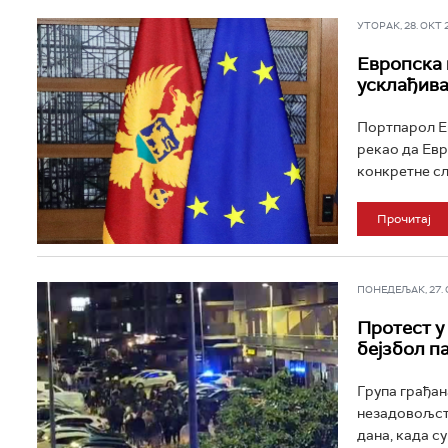
УТОРАК, 28. ОКТ 20
Европска 
усклађива
Портпарол Ев
рекао да Евр
конкретне слу
Прочитај
ПОНЕДЕЉАК, 27. ОК
Протест у
бејзбол п
Група грађан
незадовољств
дана, када с