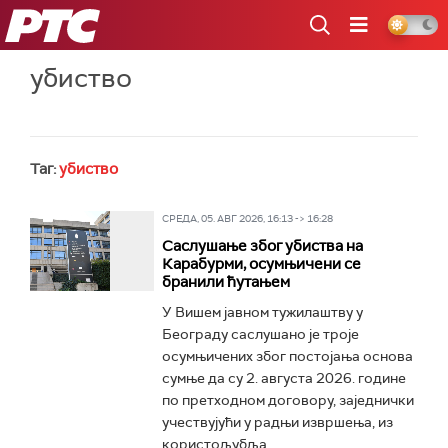
РТС
убиство
Таг:
убиство
СРЕДА, 05. АВГ 2026, 16:13 -> 16:28
Саслушање због убиства на
Карабурми, осумњичени се
бранили ћутањем
У Вишем јавном тужилаштву у
Београду саслушано је троје
осумњичених због постојања основа
сумње да су 2. августа 2026. године
по претходном договору, заједнички
учествујући у радњи извршења, из
користољубља...