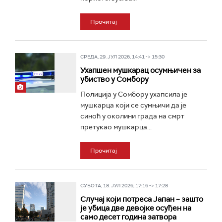
Прочитај
СРЕДА, 29. ЈУЛ 2026, 14:41 -> 15:30
Ухапшен мушкарац осумњичен за
убиство у Сомбору
Полиција у Сомбору ухапсила је
мушкарца који се сумњичи да је
синоћ у околини града на смрт
претукао мушкарца...
Прочитај
СУБОТА, 18. ЈУЛ 2026, 17:16 -> 17:28
Случај који потреса Јапан – зашто
је убица две девојке осуђен на
само десет година затвора