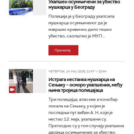
Ухапшен осумњичени за убиство
мушкарца у Београду
Полиција је у Београду ухапсила
мушкарца осумњиченог да је
извршио кривично дело тешко
убиство, саопштио је МУП...
Прочитај
ЧЕТВРТАК, 14. МАЈ 2026, 21:47 -> 22:44
Истрага нестанка мушкарца на
Сењаку – осморо ухапшених, међу
њима тројица полицајаца
Три полицајца, власник и конобар
локала на Сењаку, у којем је
последњи пут виђен А. Н, који је
нестао 12. маја, ухапшени су.
Претходно су у том случају ухапшена
двојица осумњичених за убиство.