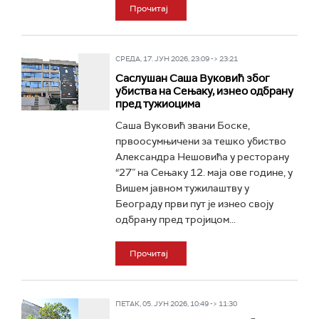
Прочитај
СРЕДА, 17. ЈУН 2026, 23:09 -> 23:21
Саслушан Саша Вуковић због
убиства на Сењаку, изнео одбрану
пред тужиоцима
Саша Вуковић звани Боске,
првоосумњичени за тешко убиство
Александра Нешовића у ресторану
“27” на Сењаку 12. маја ове године, у
Вишем јавном тужилаштву у
Београду први пут је изнео своју
одбрану пред тројицом...
Прочитај
ПЕТАК, 05. ЈУН 2026, 10:49 -> 11:30