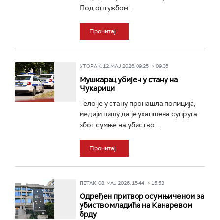
Под оптужбом...
Прочитај
УТОРАК, 12. МАЈ 2026, 09:25 -> 09:36
Мушкарац убијен у стану на
Чукарици
Тело је у стану пронашла полиција,
медији пишу да је ухапшена супруга
због сумње на убиство...
Прочитај
ПЕТАК, 08. МАЈ 2026, 15:44 -> 15:53
Одређен притвор осумњиченом за
убиство младића на Канаревом
брду