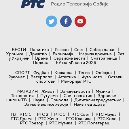
Радио Телевизија Србије
|
|
|
|
ВЕСТИ
Политика
Регион
Свет
Србија данас
|
|
|
|
Хроника
Друштво
Економија
Мерила времена
Рат
|
|
|
|
у Украјини
Време
Сервисне вести
Сматрачница
|
Подкаст
ЕУ могућности 2026
|
|
|
|
СПОРТ
Фудбал
Кошарка
Тенис
Одбојка
|
|
|
|
Рукомет
Ватерполо
Атлетика
Ауто-мото
Остали
|
спортови
Меморијал РТС
|
|
|
МАГАЗИН
Живот
Занимљивости
Музика
|
|
|
|
Технологијa
Путујемо
Свет познатих
Здравље
|
|
|
|
Филм и ТВ
Наука
Природа
Дигитални предузетник
|
За мале велике хероје
Наизглед здрав
|
|
|
|
|
ТВ
РТС 1
РТС 2
РТС 3
РТС Свет
РТС Наука
|
|
|
|
РТС Драма
РТС Живот
РТС Класика
РТС Коло
|
|
РТС Трезор
РТС Музика
РТС Полетарац