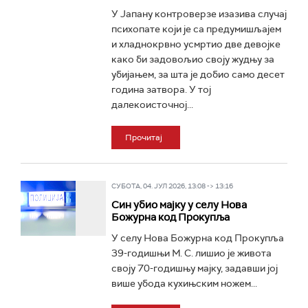
У Јапану контроверзе изазива случај
психопате који је са предумишљајем
и хладнокрвно усмртио две девојке
како би задовољио своју жудњу за
убијањем, за шта је добио само десет
година затвора. У тој
далекоисточној...
Прочитај
СУБОТА, 04. ЈУЛ 2026, 13:08 -> 13:16
Син убио мајку у селу Нова
Божурна код Прокупља
У селу Нова Божурна код Прокупља
39-годишњи М. С. лишио је живота
своју 70-годишњу мајку, задавши јој
више убода кухињским ножем...