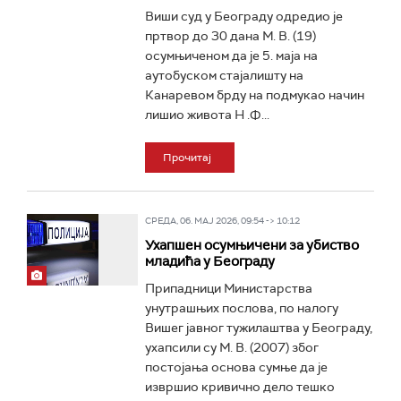
Виши суд у Београду одредио је
пртвор до 30 дана М. В. (19)
осумњиченом да је 5. маја на
аутобуском стајалишту на
Канаревом брду на подмукао начин
лишио живота Н .Ф...
Прочитај
СРЕДА, 06. МАЈ 2026, 09:54 -> 10:12
Ухапшен осумњичени за убиство
младића у Београду
Припадници Министарства
унутрашњих послова, по налогу
Вишег јавног тужилаштва у Београду,
ухапсили су М. В. (2007) због
постојања основа сумње да је
извршио кривично дело тешко