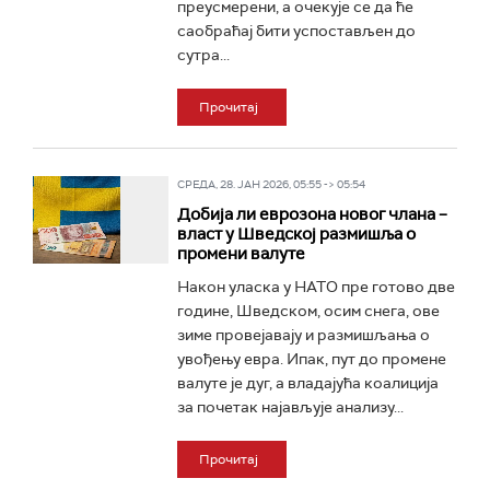
преусмерени, а очекује се да ће
саобраћај бити успостављен до
сутра...
Прочитај
СРЕДА, 28. ЈАН 2026, 05:55 -> 05:54
Добија ли еврозона новог члана –
власт у Шведској размишља о
промени валуте
Након уласка у НАТО пре готово две
године, Шведском, осим снега, ове
зиме провејавају и размишљања о
увођењу евра. Ипак, пут до промене
валуте је дуг, а владајућа коалиција
за почетак најављује анализу...
Прочитај