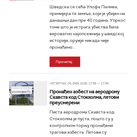
Шведска се сећа Улофа Палмеа,
премијера те земље, који је убијен на
данашњи дан пре 40 година. Упркос
томе што је истрага убиства била
вероватно најопсежнија у шведској
историји, оружје никада није
пронађено...
Прочитај
ЧЕТВРТАК, 05. ФЕБ 2026, 17:56 -> 17:56
Пронађен азбест на аеродрому
Скавста код Стокхолма, летови
преусмерени
Писта аеродрома Скавста код
Стокхолма је пуста, пошто су у
контролном торњу пронађени
трагови азбеста. Летови су