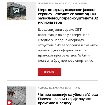
ПОНЕДЕЉАК, 30. МАР 2026, 22:39 -> 22:39
Мере штедње у шведском јавном
сервису – отпушта се више од 140
запослених, потребно уштедети 32
милиона евра
Шведски јавни сервис СВТ
саопштио је да ће у оквиру мера
штедње у наредном периоду
отпустити 141 запосленог и смањити
производњу информативног и
драмског програма, док ће бити
смањен и број преноса спортских...
Прочитај
СУБОТА, 28. ФЕБ 2026, 16:10 -> 16:54
Четири деценије од убиства Улофа
Палмеа – злочин који је заувек
променио Шведску