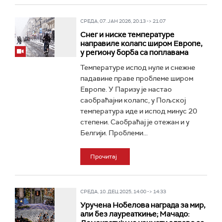
СРЕДА, 07. ЈАН 2026, 20:13 -> 21:07
Снег и ниске температуре
направиле колапс широм Европе,
у региону борба са поплавама
Температуре испод нуле и снежне
падавине праве проблеме широм
Европе. У Паризу је настао
саобраћајни колапс, у Пољској
температура иде и испод минус 20
степени. Саобраћај је отежан и у
Белгији. Проблеми...
Прочитај
СРЕДА, 10. ДЕЦ 2025, 14:00 -> 14:33
Уручена Нобелова награда за мир,
али без лауреаткиње; Maчадо: