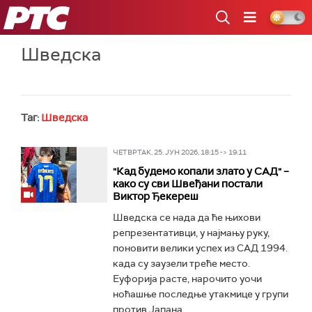
РТС
Шведска
Таг:
Шведска
ЧЕТВРТАК, 25. ЈУН 2026, 18:15 -> 19:11
"Кад будемо копали злато у САД" –
како су сви Швеђани постали
Виктор Ђекереш
Шведска се нада да ће њихови
репрезентативци, у најмању руку,
поновити велики успех из САД 1994.
када су заузели треће место.
Еуфорија расте, нарочито уочи
ноћашње последње утакмице у групи
против Јапана...