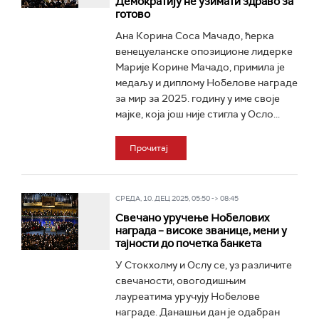
Демократију не узимати здраво за
готово
Ана Корина Соса Мачадо, ћерка
венецуеланске опозиционе лидерке
Марије Корине Мачадо, примила је
медаљу и диплому Нобелове награде
за мир за 2025. годину у име своје
мајке, која још није стигла у Осло...
Прочитај
СРЕДА, 10. ДЕЦ 2025, 05:50 -> 08:45
Свечано уручење Нобелових
награда – високе званице, мени у
тајности до почетка банкета
У Стокхолму и Ослу се, уз различите
свечаности, овогодишњим
лауреатима уручују Нобелове
награде. Данашњи дан је одабран