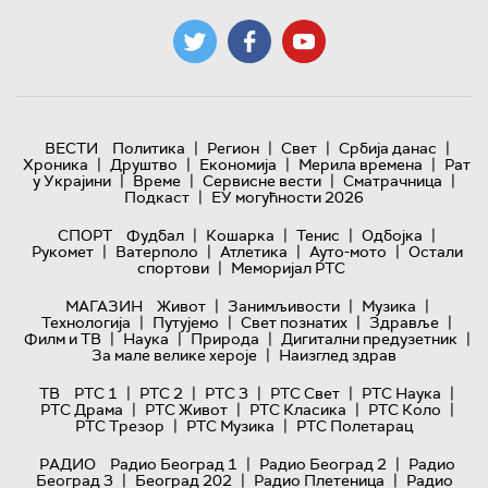
|
|
|
|
ВЕСТИ
Политика
Регион
Свет
Србија данас
|
|
|
|
Хроника
Друштво
Економија
Мерила времена
Рат
|
|
|
|
у Украјини
Време
Сервисне вести
Сматрачница
|
Подкаст
ЕУ могућности 2026
|
|
|
|
СПОРТ
Фудбал
Кошарка
Тенис
Одбојка
|
|
|
|
Рукомет
Ватерполо
Атлетика
Ауто-мото
Остали
|
спортови
Меморијал РТС
|
|
|
МАГАЗИН
Живот
Занимљивости
Музика
|
|
|
|
Технологијa
Путујемо
Свет познатих
Здравље
|
|
|
|
Филм и ТВ
Наука
Природа
Дигитални предузетник
|
За мале велике хероје
Наизглед здрав
|
|
|
|
|
ТВ
РТС 1
РТС 2
РТС 3
РТС Свет
РТС Наука
|
|
|
|
РТС Драма
РТС Живот
РТС Класика
РТС Коло
|
|
РТС Трезор
РТС Музика
РТС Полетарац
|
|
РАДИО
Радио Београд 1
Радио Београд 2
Радио
|
|
|
Београд 3
Београд 202
Радио Плетеница
Радио