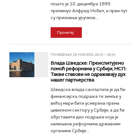
пошто је 10. децембра 1899.
преминуо Алфред Нобел, а први пут
су признања уручена...
Прочитај
ПОНЕДЕЉАК, 03. НОВ 2025, 20:13 -> 20:41
Влада Шведске: Преиспитујемо
помоћ реформама у Србији; МСП:
Такви ставови не одражавају дух
нашег партнерства
Шведска влада саопштила је да ће
финансијска подршка те земље у
већој мери бити усмерена према
цивилном сектору у Србији, а да ће
обуставити део подршке која је
намењена реформама државним
органима Србије...