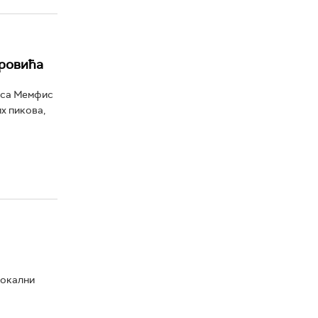
еровића
 са Мемфис
х пикова,
локални