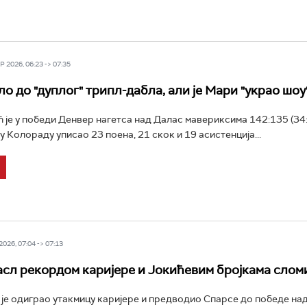
 2026, 06:23 -> 07:35
о до "дуплог" трипл-дабла, али је Мари "украо шоу
 је у победи Денвер нагетса над Далас мавериксима 142:135 (34:
 у Колораду уписао 23 поена, 21 скок и 19 асистенција...
026, 07:04 -> 07:13
сл рекордом каријере и Јокићевим бројкама слом
је одиграо утакмицу каријере и предводио Спарсе до победе на