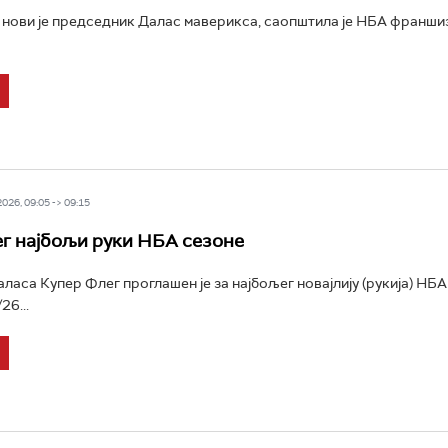
нови је председник Далас маверикса, саопштила је НБА франшиз
26, 09:05 -> 09:15
г најбољи руки НБА сезоне
аса Купер Флег проглашен је за најбољег новајлију (рукија) НБА 
26...