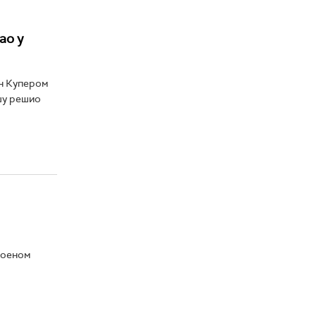
ао у
ен Купером
шу решио
поеном