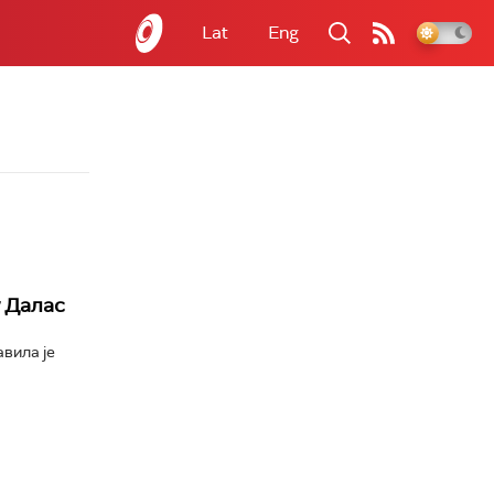
Lat
Eng
у Далас
вила је