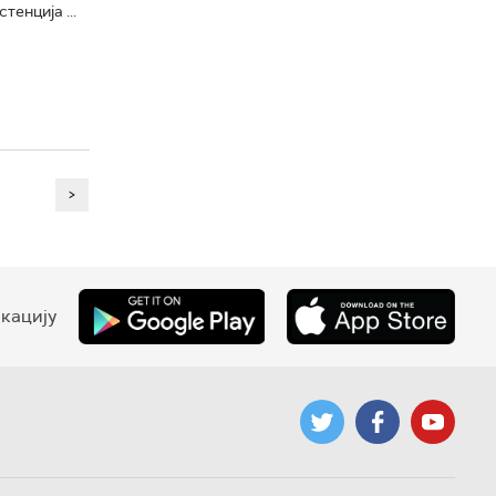
енција ...
>
кацију