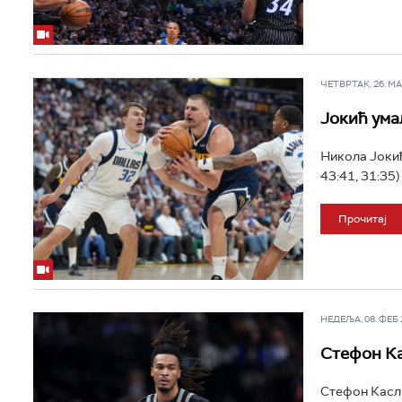
ЧЕТВРТАК, 26. МАР
Јокић умал
Никола Јокић
43:41, 31:35)
Прочитај
НЕДЕЉА, 08. ФЕБ 2
Стефон Ка
Стефон Касл 