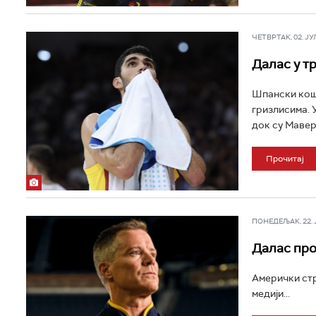
ЧЕТВРТАК, 02. ЈУЛ 
Далас у т
Шпански коша
гризлисима. 
док су Мавери
Прочитај
ПОНЕДЕЉАК, 22. ЈУ
Далас про
Амерички стр
медији...