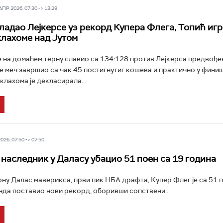
Р 2026, 07:30 -> 13:29
ладао Лејкерсе уз рекорд Купера Флега, Топић игр
лахоме над Јутом
е на домаћем терну славио са 134:128 против Лејкерса предвођ
је меч завршио са чак 45 постигнутиг кошева и практично у фини
клахома је декласирала...
26, 07:50 -> 07:50
наследник у Даласу убацио 51 поен са 19 година
ону Далас маверикса, први пик НБА драфта, Купер Флег је са 51 
да поставио нови рекорд, оборивши сопствени...