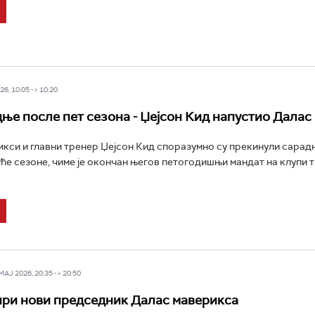
6, 10:05 -> 10:20
дње после пет сезона - Џејсон Кид напустио Далас
кси и главни тренер Џејсон Кид споразумно су прекинули сарад
ће сезоне, чиме је окончан његов петогодишњи мандат на клупи т
Ј 2026, 20:35 -> 20:50
ри нови председник Далас маверикса