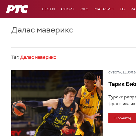
РТС
ВЕСТИ
СПОРТ
OKO
МАГАЗИН
ТВ
Р
Далас маверикс
Таг:
Далас маверикс
СУБОТА, 11. ЈУЛ 20
Тарик Биб
Турски репре
франшиза из 
Прочитај