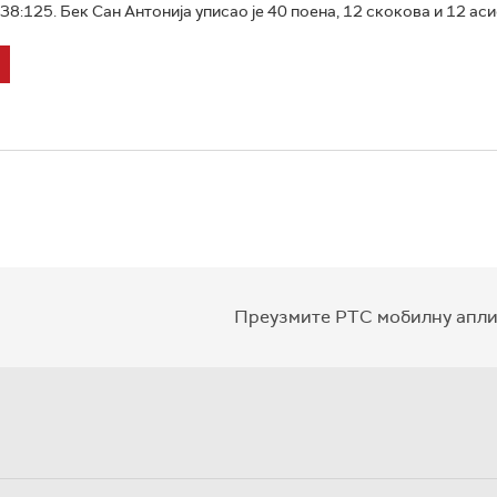
8:125. Бек Сан Антонија уписао је 40 поена, 12 скокова и 12 асист
Преузмите РТС мобилну апли