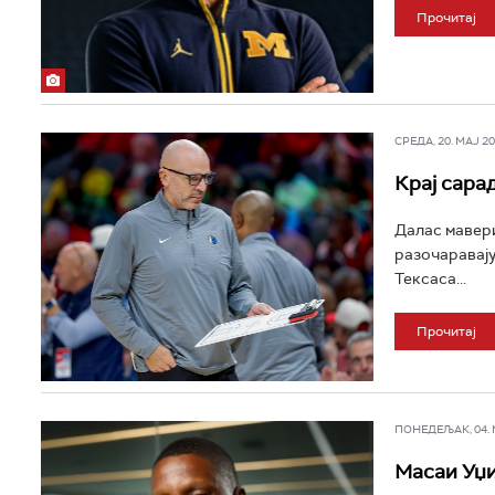
Прочитај
СРЕДА, 20. МАЈ 202
Крај сара
Далас мавери
разочаравају
Тексаса...
Прочитај
ПОНЕДЕЉАК, 04. МА
Масаи Уџи