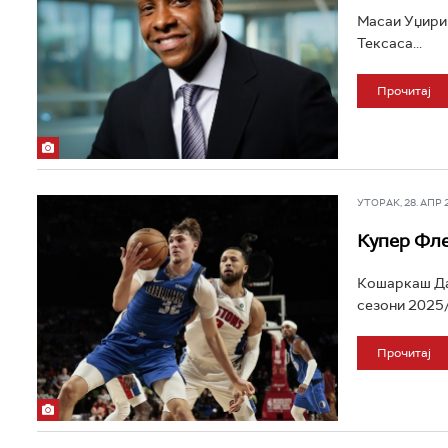
Масаи Уџири 
Тексаса...
Прочитај
УТОРАК, 28. АПР 20
Купер Фле
Кошаркаш Дал
сезони 2025/
Прочитај