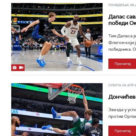
ПОНЕДЕЉАК, 06. АП
Далас сав
победи Ок
Тим Даласа ј
Флегом који 
победника. О
Прочитај
СУБОТА, 04. АПР 20
Дончићев 
Звезда у усп
против Орлан
Прочитај