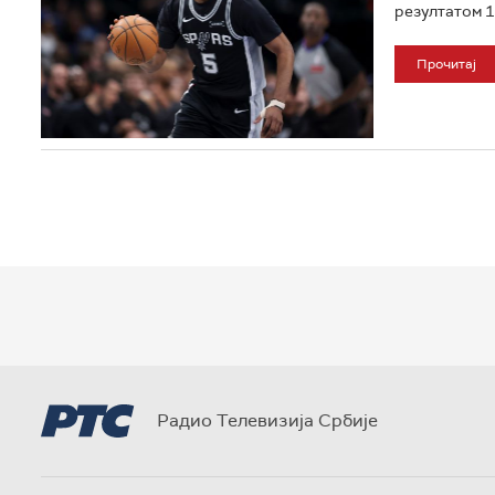
резултатом 13
Прочитај
Радио Телевизија Србије