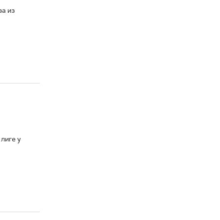
а из
лиге у