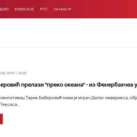
АДИО
ЕМИСИЈЕ
РТС
Остало
26, 19:04 -> 19:16
еровић прелази "преко океана" - из Фенербахчеа 
зентативац Тарик Биберовић нови је играч Далас маверикса, обја
Тексаса...