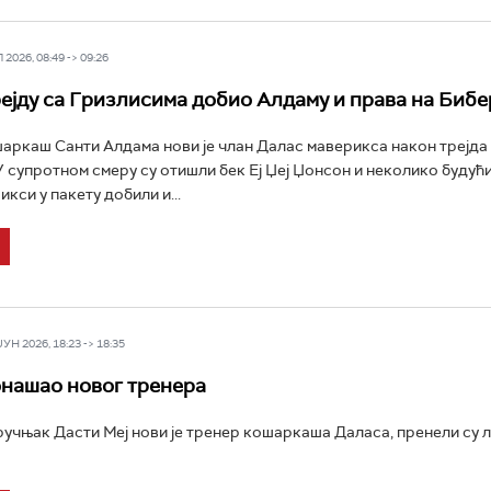
2026, 08:49 -> 09:26
рејду са Гризлисима добио Алдаму и права на Биб
ркаш Санти Алдама нови је члан Далас маверикса након трејда
У супротном смеру су отишли бек Еј Џеј Џонсон и неколико будући
кси у пакету добили и...
Н 2026, 18:23 -> 18:35
нашао новог тренера
учњак Дасти Меј нови је тренер кошаркаша Даласа, пренели су 