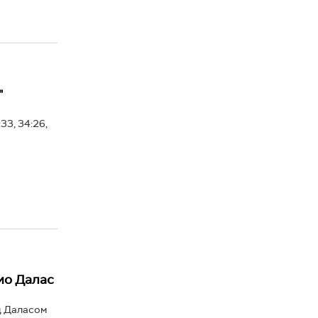
"
33, 34:26,
ио Далас
д Даласом