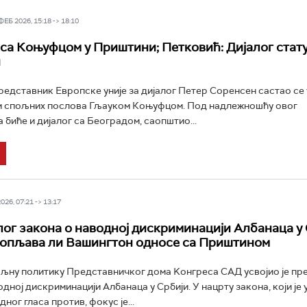
Б 2026, 15:18 -> 18:10
са Коњуфцом у Приштини; Петковић: Дијалог стат
н
редставник Европске уније за дијалог Петер Соренсен састао се
м спољних послова Гљауком Коњуфцом. Под надлежношћу овог
 биће и дијалог са Београдом, саопштио...
26, 07:21 -> 13:17
ог закона о наводној дискриминацији Албанаца у 
топљава ли Вашингтон односе са Приштином
љну политику Представничког дома Kонгреса САД усвојио је пр
дној дискриминацији Албанаца у Србији. У нацрту закона, који је 
дног гласа против, фокус је...