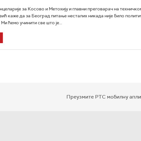
целарије за Kосово и Метохију и главни преговарач на техничко
ић каже да за Београд питање несталих никада није било полити
Ми ћемо учинити све што је...
Преузмите РТС мобилну апли