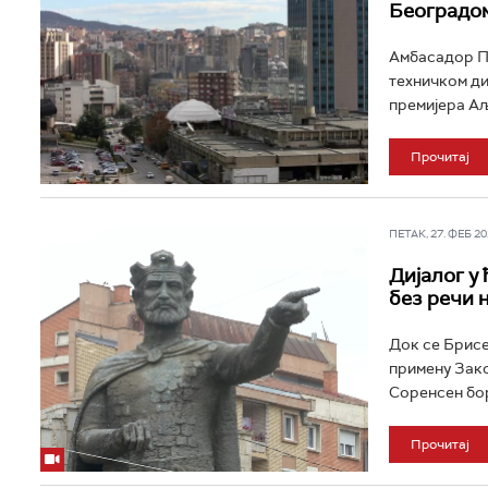
Београдо
Амбасадор Пр
техничком ди
премијера Аљ
Прочитај
ПЕТАК, 27. ФЕБ 202
Дијалог у
без речи 
Док се Брисе
примену Зако
Соренсен бор
Прочитај