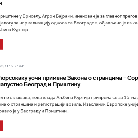
м
иштине у Бриселу, Агрон Бајрами, именован је за главног прегов
јалогу за нормализацију односа са Београдом, објављено је из к
бина Kуртија...
6, 11:15 -> 19:41
 ћорсокаку уочи примене Закона о странцима – Со
напустио Београд и Приштину
л не оглашава, нова влада Аљбина Куртија припрема се за 15. ма
на о странцима и регистрацији возила. Изасланик Европске униј
авио је у Београду и Приштини...