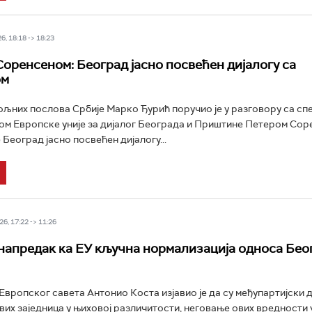
6, 18:18 -> 18:23
Соренсеном: Београд јасно посвећен дијалогу са
ом
љних послова Србије Марко Ђурић поручио је у разговору са сп
м Европске уније за дијалог Београда и Приштине Петером Сор
 Београд јасно посвећен дијалогу...
6, 17:22 -> 11:26
 напредак ка ЕУ кључна нормализација односа Бео
вропског савета Антонио Коста изјавио је да су међупартијски д
их заједница у њиховој различитости, неговање ових вредности 