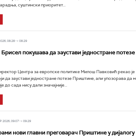
арадња, суштински приоритет...
26, 08:28 -> 08:29
 Брисел покушава да заустави једностране потезе
ректор Центра за европске политике Милош Павковић рекао је 
ји да заустави једностране потезе Приштине, али упозорава да 
е до сада нису дали значајније...
 2026, 09:07 -> 09:29
рами нови главни преговарач Приштине у дијалогу 