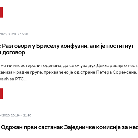
26, 08:20 -> 15:20
 Разговори у Бриселу конфузни, али је постигнут
и договор
смо ми инсистирали годинама, да се очува дух Декларације о нест
ханизам радне групе, прихваћено је од стране Петера Соренсена,
ић за РТС...
2026, 20:19 -> 21:10
 Одржан први састанак Заједничке комисије за не