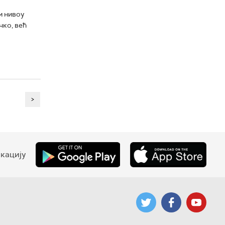
м нивоу
чко, већ
>
кацију