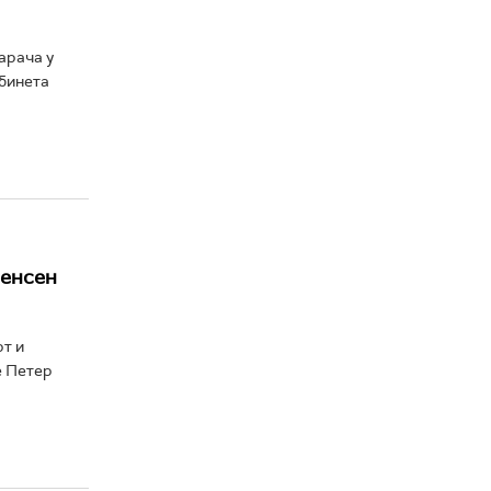
арача у
абинета
ренсен
рт и
е Петер