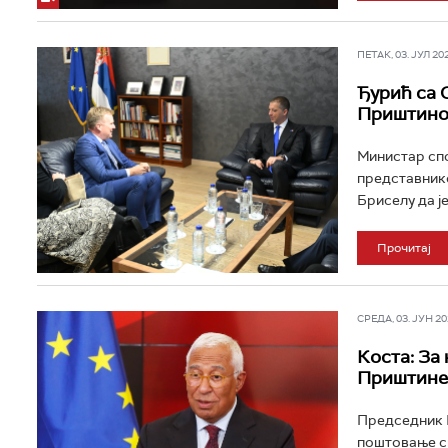
ПЕТАК, 03. ЈУЛ 202
Ђурић са 
Приштин
Министар спо
представнико
Бриселу да је
Прочитај
СРЕДА, 03. ЈУН 202
Коста: За
Приштине
Председник Е
поштовање св