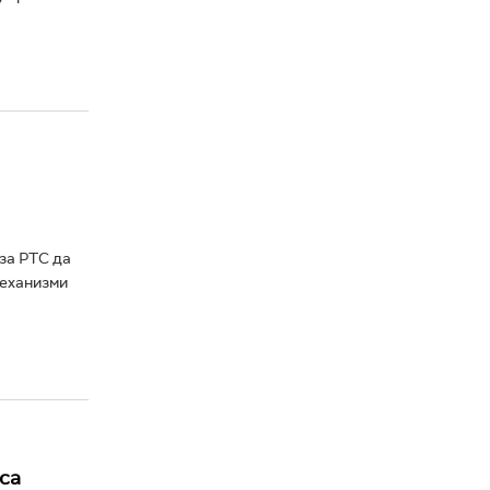
за РТС да
механизми
са