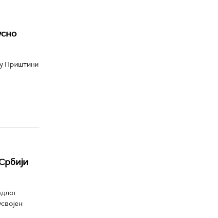
усно
 у Приштини
Србији
едлог
усвојен