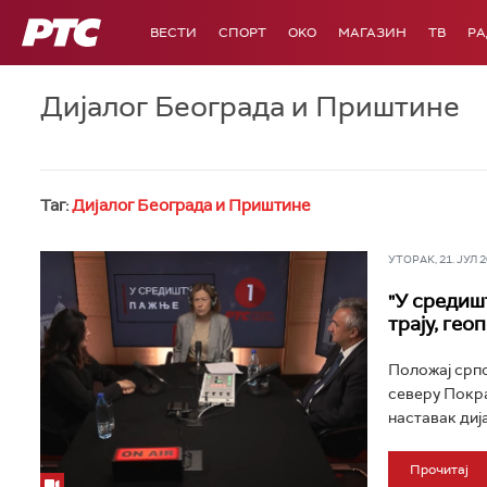
РТС
ВЕСТИ
СПОРТ
OKO
МАГАЗИН
ТВ
Р
Дијалог Београда и Приштине
Таг:
Дијалог Београда и Приштине
УТОРАК, 21. ЈУЛ 20
"У средиш
трају, ге
Положај српс
северу Покра
наставак диј
Прочитај