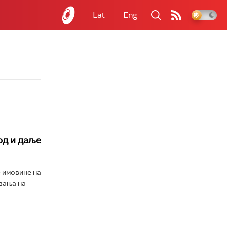
Lat
Eng
од и даље
 имовине на
вања на