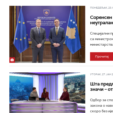
ПОНЕДЕЉАК, 23. ФЕ
Соренсен 
неутрала
Специјални п
са министро
министарства
Прочитај
УТОРАК, 27. ЈАН 20
Шта предл
значи – о
Одбор за спо
закона о наво
скоро без ије