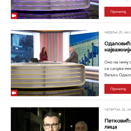
Прочитај
НЕДЕЉА, 25. ЈАН 20
Одаловић:
најважниј
Оно на чему 
се сачува ме
Вељко Одалов
Прочитај
ЧЕТВРТАК, 22. ЈАН 
Петковић:
лица