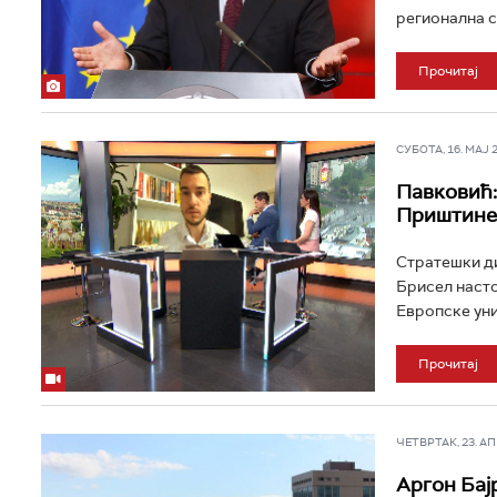
регионална с
Прочитај
СУБОТА, 16. МАЈ 20
Павковић:
Приштине
Стратешки ди
Брисел насто
Европске униј
Прочитај
ЧЕТВРТАК, 23. АПР
Аргон Бај