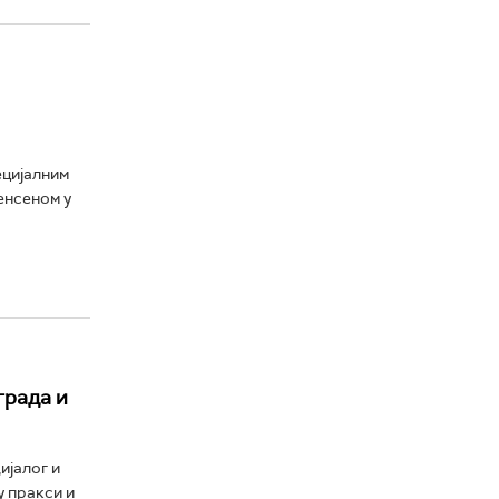
ецијалним
енсеном у
града и
ијалог и
у пракси и