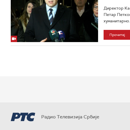
Директор Kан
Петар Петков
хуманитарно. 
Прочитај
Радио Телевизија Србије