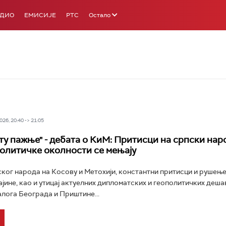
АДИО
ЕМИСИЈЕ
РТС
Остало
26, 20:40 -> 21:05
ту пажње" - дебата о КиМ: Притисци на српски нар
ополитичке околности се мењају
ког народа на Косову и Метохији, константни притисци и рушење
јине, као и утицај актуелних дипломатских и геополитичких деша
алога Београда и Приштине...