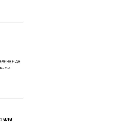
алима и да
 каже
стала