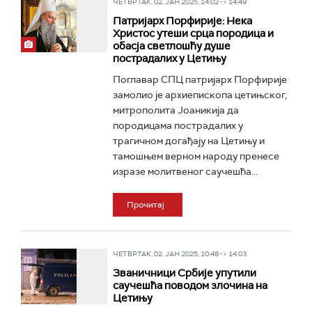
ЧЕТВРТАК, 02. ЈАН 2025, 14:02 -> 14:49
Патријарх Порфирије: Нека
Христос утеши срца породица и
обасја светлошћу душе
пострадалих у Цетињу
Поглавар СПЦ патријарх Порфирије
замолио је архиепископа цетињског,
митрополита Јоаникија да
породицама пострадалих у
трагичном догађају на Цетињу и
тамошњем верном народу пренесе
изразе молитвеног саучешћа...
Прочитај
ЧЕТВРТАК, 02. ЈАН 2025, 10:48 -> 14:03
Званичници Србије упутили
саучешћа поводом злочина на
Цетињу