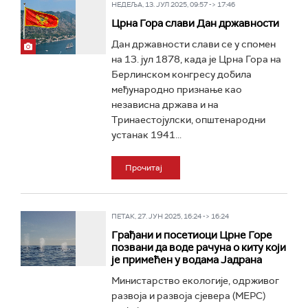
НЕДЕЉА, 13. ЈУЛ 2025, 09:57 -> 17:46
Црна Гора слави Дан државности
Дан државности слави се у спомен
на 13. јул 1878, када је Црна Гора на
Берлинском конгресу добила
међународно признање као
независна држава и на
Тринаестојулски, општенародни
устанак 1941...
Прочитај
ПЕТАК, 27. ЈУН 2025, 16:24 -> 16:24
Грађани и посетиоци Црне Горе
позвани да воде рачуна о киту који
је примећен у водама Јадрана
Министарство екологије, одрживог
развоја и развоја сјевера (МЕРС)