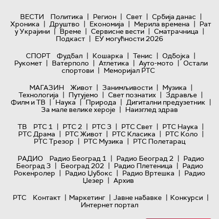
|
|
|
|
ВЕСТИ
Политика
Регион
Свет
Србија данас
|
|
|
|
Хроника
Друштво
Економија
Мерила времена
Рат
|
|
|
|
у Украјини
Време
Сервисне вести
Сматрачница
|
Подкаст
ЕУ могућности 2026
|
|
|
|
СПОРТ
Фудбал
Кошарка
Тенис
Одбојка
|
|
|
|
Рукомет
Ватерполо
Атлетика
Ауто-мото
Остали
|
спортови
Меморијал РТС
|
|
|
МАГАЗИН
Живот
Занимљивости
Музика
|
|
|
|
Технологијa
Путујемо
Свет познатих
Здравље
|
|
|
|
Филм и ТВ
Наука
Природа
Дигитални предузетник
|
За мале велике хероје
Наизглед здрав
|
|
|
|
|
ТВ
РТС 1
РТС 2
РТС 3
РТС Свет
РТС Наука
|
|
|
|
РТС Драма
РТС Живот
РТС Класика
РТС Коло
|
|
РТС Трезор
РТС Музика
РТС Полетарац
|
|
РАДИО
Радио Београд 1
Радио Београд 2
Радио
|
|
|
Београд 3
Београд 202
Радио Плетеница
Радио
|
|
|
Рокенролер
Радио Џубокс
Радио Вртешка
Радио
|
Џезер
Архив
|
|
|
|
РТС
Контакт
Маркетинг
Јавне набавке
Конкурси
Интернет портал