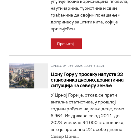
упућује позив корисницима пловила,
наутичарима, туристима и свим
грађанима да својим понашањем
допринесу заштити кита, који је
примијећен...
Прочитај
СРЕДА, 04. ЈУН 2025, 10:34 -> 11:21
Црну Гору у просеку напусте 22
становника дневно, драматична
ситуација на северу земље
У Црној Гори је, откад се прати
витална статистика, у прошлој
години рођено најмање деце, само
6.964. Из државе се од 2011. до
2023. иселило 94.000 становника,
што је просечно 22 особе дневно.
Север Црне...