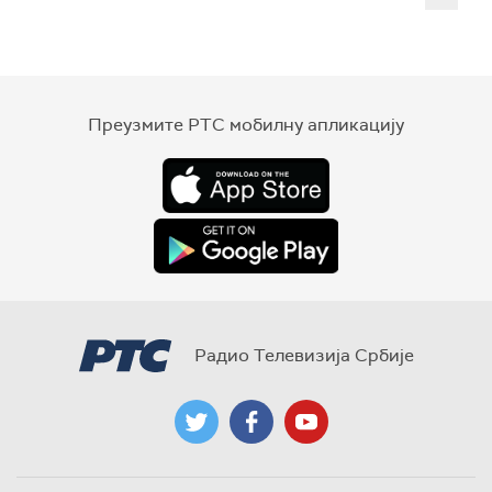
Преузмите РТС мобилну апликацију
Радио Телевизија Србије