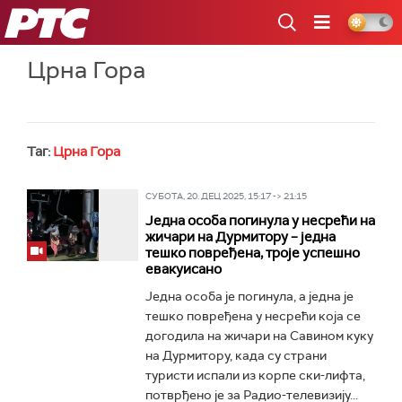
РТС
Црна Гора
Таг:
Црна Гора
СУБОТА, 20. ДЕЦ 2025, 15:17 -> 21:15
Једна особа погинула у несрећи на
жичари на Дурмитору – једна
тешко повређена, троје успешно
евакуисано
Једна особа је погинула, а једна је
тешко повређена у несрећи која се
догодила на жичари на Савином куку
на Дурмитору, када су страни
туристи испали из корпе ски-лифта,
потврђено је за Радио-телевизију...