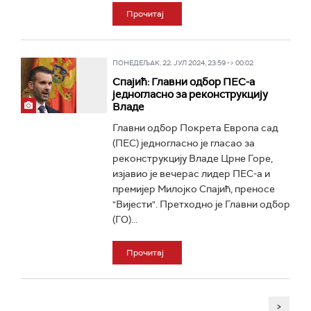
Прочитај
ПОНЕДЕЉАК, 22. ЈУЛ 2024, 23:59 -> 00:02
Спајић: Главни одбор ПЕС-а
једногласно за реконструкцију
Владе
Главни одбор Покрета Европа сад
(ПЕС) једногласно је гласао за
реконструкцију Владе Црне Горе,
изјавио је вечерас лидер ПЕС-а и
премијер Милојко Спајић, преносе
"Вијести". Претходно је Главни одбор
(ГО)...
Прочитај
>