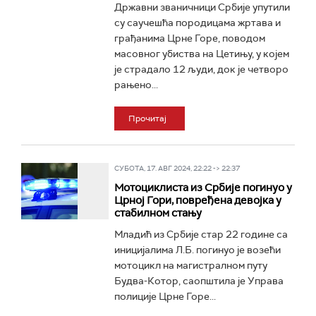
Државни званичници Србије упутили
су саучешћа породицама жртава и
грађанима Црне Горе, поводом
масовног убиства на Цетињу, у којем
је страдало 12 људи, док је четворо
рањено...
Прочитај
СУБОТА, 17. АВГ 2024, 22:22 -> 22:37
Мотоциклиста из Србије погинуо у
Црној Гори, повређена девојка у
стабилном стању
Младић из Србије стар 22 године са
иницијалима Л.Б. погинуо је возећи
мотоцикл на магистралном путу
Будва-Котор, саопштила је Управа
полиције Црне Горе...