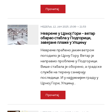
Прочитај
НЕДЕЉА, 12. ЈАН 2025, 15:06 -> 21:53
Невреме у Црној Гори – ветар
обарао стабла у Подгорици,
завејане плаже у Улцињу
Невреме праћено јаким ветром
погодило је Црну Гору. Ветар је
направио проблеме у Подгорици.
Више стабала је оборено, а градске
службе на терену санирају
последице. И у најјужнијем граду у
Црној Гори, Улцињу...
Прочитај