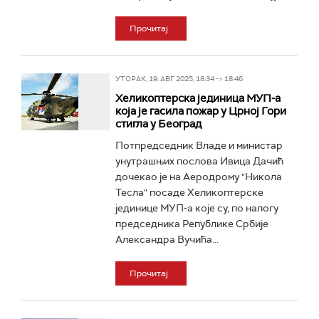
Прочитај
УТОРАК, 19. АВГ 2025, 18:34 -> 18:46
Хеликоптерска јединица МУП-а
која је гасила пожар у Црној Гори
стигла у Београд
Потпредседник Владе и министар
унутрашњих послова Ивица Дачић
дочекао је на Аеродрому "Никола
Тесла" посаде Хеликоптерске
јединице МУП-а које су, по налогу
председника Републике Србије
Александра Вучића...
Прочитај