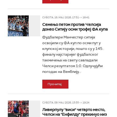
СУБОТА, 16. МАЈ 2026, 17:51 -> 18:41
Семењо петом против Челсија
донео Ситију осми трофеј ФА купа
Фудбалери Манчестер ситија
освојили су ФА куп по осми пут у
клупској историји, пошто су у 145.
финалу најстаријег фудбалског
такмичења на свету савладали
Челси резултатом 1:0. Одлучујући
погодак на Вемблију...
Прочитај
СУБОТА, 09. МАЈ 2026, 15:55 -> 19:24
Ливерпулу "виси" четврто место,
Челси на "Енфилду" прекинуо низ