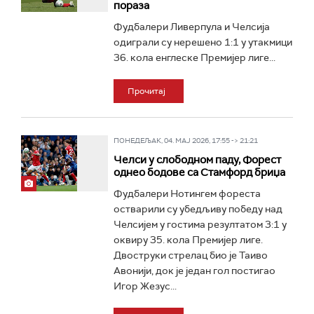
пораза
Фудбалери Ливерпула и Челсија
одиграли су нерешено 1:1 у утакмици
36. кола енглеске Премијер лиге...
Прочитај
ПОНЕДЕЉАК, 04. МАЈ 2026, 17:55 -> 21:21
Челси у слободном паду, Форест
однео бодове са Стамфорд бриџа
Фудбалери Нотингем фореста
остварили су убедљиву победу над
Челсијем у гостима резултатом 3:1 у
оквиру 35. кола Премијер лиге.
Двоструки стрелац био је Таиво
Авонији, док је један гол постигао
Игор Жезус...