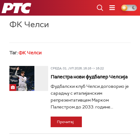
РТС
ФК Челси
Таг:
ФК Челси
СРЕДА, 01. ЈУЛ 2026, 16:16 -> 16:22
Палестра нови фудбалер Челсија
Фудбалски клуб Челси договорио је
сарадњу с италијанским
репрезентативцем Марком
Палестром до 2033. године...
Прочитај