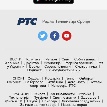
Радио Телевизија Србије
|
|
|
|
ВЕСТИ
Политика
Регион
Свет
Србија данас
|
|
|
|
Хроника
Друштво
Економија
Мерила времена
Рат
|
|
|
|
у Украјини
Време
Сервисне вести
Сматрачница
|
Подкаст
ЕУ могућности 2026
|
|
|
|
СПОРТ
Фудбал
Кошарка
Тенис
Одбојка
|
|
|
|
Рукомет
Ватерполо
Атлетика
Ауто-мото
Остали
|
спортови
Меморијал РТС
|
|
|
МАГАЗИН
Живот
Занимљивости
Музика
|
|
|
|
Технологијa
Путујемо
Свет познатих
Здравље
|
|
|
|
Филм и ТВ
Наука
Природа
Дигитални предузетник
|
За мале велике хероје
Наизглед здрав