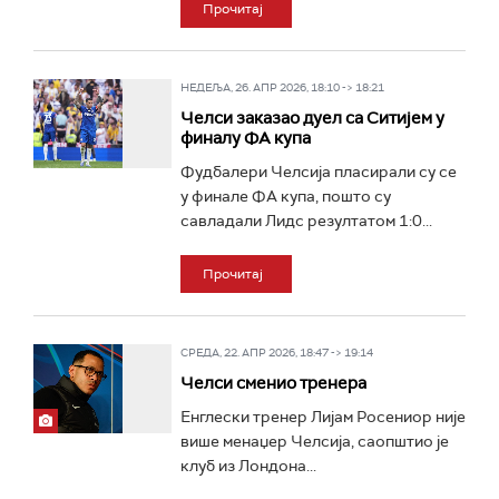
Прочитај
НЕДЕЉА, 26. АПР 2026, 18:10 -> 18:21
Челси заказао дуел са Ситијем у
финалу ФА купа
Фудбалери Челсија пласирали су се
у финале ФА купа, пошто су
савладали Лидс резултатом 1:0...
Прочитај
СРЕДА, 22. АПР 2026, 18:47 -> 19:14
Челси сменио тренера
Енглески тренер Лијам Росениор није
више менаџер Челсија, саопштио је
клуб из Лондона...