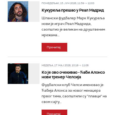
ПОНЕДЕЉАК, 15. ЈУН 2026, 11:59 -> 12:03
Кукуреља прешао у Реал Мадрид
Шпански фудбалер Марк Кукуреља
нови је играч Реал Мадрида,
саопштио је великан на друштвеним
мрежама...
Прочитај
НЕДЕЉА, 17. МАЈ 2026, 10:18 -> 11:06
Ко је ово очекивао - Ћаби Алонсо
нови тренер Челсија
Фудбалски клуб Челси именовао је
Ћабија Алонса за новог менаџера
првог тима, саопштили су "плавци" на
свом сајту...
Прочитај