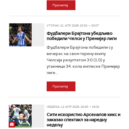
Прочитај
УТОРАК, 21. АПР 2026, 23:32 -> 00:07
Фудбалери Брајтона убедљиво
победили Челси у Премијер лиги
Фудбалери Брајтона победили су
вечерас на свом терену екипу
Челсија резултатом 3:0 (1:0) у
утакмици 34. кола енглеске Премијер
лиге...
Прочитај
НЕДЕЉА, 12. АПР 2026, 19:29 -> 19:31
Сити искористио Арсеналов кикс и
заказао спектакл за наредну
недељу