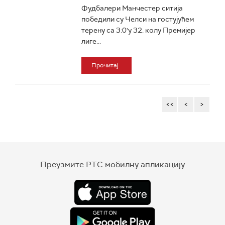
Фудбалери Манчестер ситија
победили су Челси на гостујућем
терену са 3:0'у 32. колу Премијер
лиге...
Прочитај
<<
<
>
Преузмите РТС мобилну апликацију