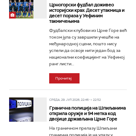
Црногорски фудбал доживео
историјски крах: Десет утакмица и
десет пораза у Уефиним
такмичењима
Фудбалски клубови из Црне Горе већ
током јула су завршили учешће на
међународној сцени, пошто нису
успели да освоје нити један бод за
национални коефицијент на Уефиној
ранг листи...
Прочитај
СРЕДА, 29. ЈУЛ 2026, 22:46 -> 22:52
Гранична полиција на Шпиљанима
открила оружје и 94 метка код
двојице држављана Црне Горе
На граничном прелазу Шпиљани
гранична полиција је на улазу у