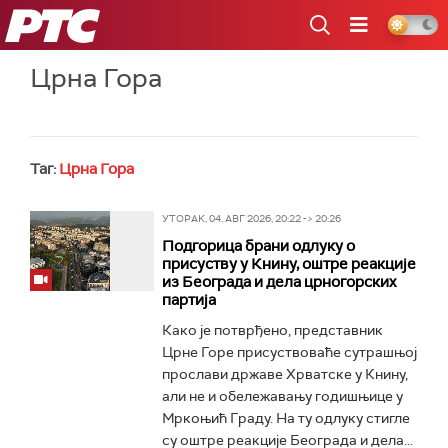
РТС
Црна Гора
Таг:
Црна Гора
УТОРАК, 04. АВГ 2026, 20:22 -> 20:26
Подгорица брани одлуку о
присуству у Книну, оштре реакције
из Београда и дела црногорских
партија
Како је потврђено, представник
Црне Горе присуствоваће сутрашњој
прослави државе Хрватске у Книну,
али не и обележавању годишњице у
Мркоњић Граду. На ту одлуку стигле
су оштре реакције Београда и дела...