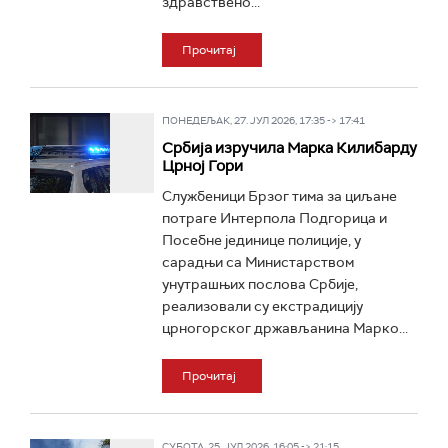
здравствено...
Прочитај
ПОНЕДЕЉАК, 27. ЈУЛ 2026, 17:35 -> 17:41
Србија изручила Марка Килибарду
Црној Гори
Службеници Брзог тима за циљане
потраге Интерпола Подгорица и
Посебне јединице полиције, у
сарадњи са Министарством
унутрашњих послова Србије,
реализовали су екстрадицију
црногорског држављанина Марко...
Прочитај
СУБОТА, 25. ЈУЛ 2026, 16:05 -> 21:15