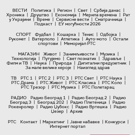
|
|
|
|
ВЕСТИ
Политика
Регион
Свет
Србија данас
|
|
|
|
Хроника
Друштво
Економија
Мерила времена
Рат
|
|
|
|
у Украјини
Време
Сервисне вести
Сматрачница
|
Подкаст
ЕУ могућности 2026
|
|
|
|
СПОРТ
Фудбал
Кошарка
Тенис
Одбојка
|
|
|
|
Рукомет
Ватерполо
Атлетика
Ауто-мото
Остали
|
спортови
Меморијал РТС
|
|
|
МАГАЗИН
Живот
Занимљивости
Музика
|
|
|
|
Технологијa
Путујемо
Свет познатих
Здравље
|
|
|
|
Филм и ТВ
Наука
Природа
Дигитални предузетник
|
За мале велике хероје
Наизглед здрав
|
|
|
|
|
ТВ
РТС 1
РТС 2
РТС 3
РТС Свет
РТС Наука
|
|
|
|
РТС Драма
РТС Живот
РТС Класика
РТС Коло
|
|
РТС Трезор
РТС Музика
РТС Полетарац
|
|
РАДИО
Радио Београд 1
Радио Београд 2
Радио
|
|
|
Београд 3
Београд 202
Радио Плетеница
Радио
|
|
|
Рокенролер
Радио Џубокс
Радио Вртешка
Радио
|
Џезер
Архив
|
|
|
|
РТС
Контакт
Маркетинг
Јавне набавке
Конкурси
Интернет портал