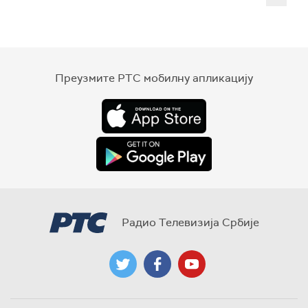
Преузмите РТС мобилну апликацију
Радио Телевизија Србије