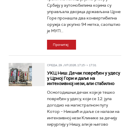
Србију у аутомобилима којима су
управљала двојица држављана Црне
Горе пронашла два конвертибилна
оружја са укупно 94 метка, саопштио
је МУП...
Прочитај
СРЕДА, 29. ЈУЛ 2026, 17:15 -> 17:31
УKЦ Ниш: Дечак повређен у удесу
у Црној Гори и даље на
интензивној нези, али стабилно
Осмогодишњи дечак који је тешко
повређен у удесу, који се 12. јула
догодио на магистралном путу
Kотор – Никшић и даље се налази на
интензивној нези Kлинике за дечију
хирургију у Нишу, али је његово