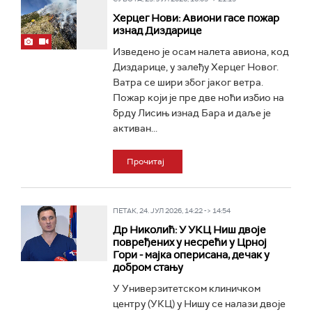
Херцег Нови: Авиони гасе пожар
изнад Диздарице
Изведено је осам налета авиона, код
Диздарице, у залеђу Херцег Новог.
Ватра се шири због јаког ветра.
Пожар који је пре две ноћи избио на
брду Лисињ изнад Бара и даље је
активан...
Прочитај
ПЕТАК, 24. ЈУЛ 2026, 14:22 -> 14:54
Др Николић: У УКЦ Ниш двоје
повређених у несрећи у Црној
Гори - мајка оперисана, дечак у
добром стању
У Универзитетском клиничком
центру (УКЦ) у Нишу се налази двоје