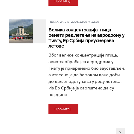
Прочитај
ПЕТАК, 24. ЈУЛ 2026, 12:09 -> 12:29
Велика концентрација птица
ремети ред летења на аеродрому у
Тивту, Ер Србија преусмерава
летове
Због велике концентрације птица,
авио-саобраћај са аеродрома у
Тивту је привремено био заустављен,
а извесно је да ће током дана доћи
до даљег одступања у реду летења.
Из Ер Србије је саопштено да су
поједини...
Прочитај
>