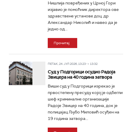
Нишлија повређених у Црној Гори
изјавио је помоћник директора ове
здравствене установе доц. др
Александар Николић и навео да је
једно од...
Прочитај
ПЕТАК, 24. ЈУЛ 2026, 13:23 -> 13:32
Суд у Подгорици осудио Радоја
Звицера на 40 година затвора
Виши суд у Подгорици изрекао је
првостепену пресуду којој је одбегли
шеф криминалне организације
Радоје Звицер на 40 година, док је
полицајац Љубо Миловић осуђен на
19 година затвора...