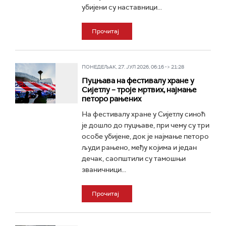
убијени су наставници...
Прочитај
ПОНЕДЕЉАК, 27. ЈУЛ 2026, 06:16 -> 21:28
Пуцњава на фестивалу хране у
Сијетлу – троје мртвих, најмање
петоро рањених
На фестивалу хране у Сијетлу синоћ
је дошло до пуцњаве, при чему су три
особе убијене, док је најмање петоро
људи рањено, међу којима и један
дечак, саопштили су тамошњи
званичници...
Прочитај