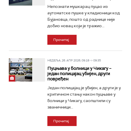
Непознати мушкарац пуцао из
аутоматске пушке у кладионици код
Бујановца, пошто од раднице није
добио новац који је тражио...
Прочитај
НЕДЕЉА, 26. АПР 2026, 09:18 -> 09:35
Пуцњава у болници у Чикагу –
један полицајац убијен, други
повређен
Један полицајац је убијен, а други је у
критичном стању након пуцњаве у
болници у Чикагу, саопштили су
званичници...
Прочитај