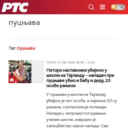
РТС
пуцњава
Таг:
пуцњава
ПЕТАК, 07. АВГ 2026, 06:36 -> 11:02
Петоро наставника убијено у
школи на Тајланду – нападач пре
пуцњаве убио и бабу и деду, 23
особе рањене
У пуцњави у школи на Тајланду
убијено је пет особа, а најмање 23 су
рањене, саопштила је полиција.
Нападач, четрнаестогодишњи
ученик школе, извршио је
самоубиство након напада. Сви