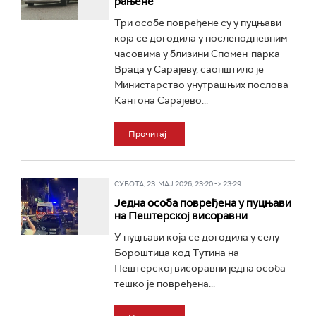
рањене
Три особе повређене су у пуцњави
која се догодила у послеподневним
часовима у близини Спомен-парка
Враца у Сарајеву, саопштило је
Министарство унутрашњих послова
Кантона Сарајево...
Прочитај
СУБОТА, 23. МАЈ 2026, 23:20 -> 23:29
Једна особа повређена у пуцњави
на Пештерској висоравни
У пуцњави која се догодила у селу
Бороштица код Тутина на
Пештерској висоравни једна особа
тешко је повређена...