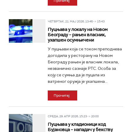
Прочитај
ЧЕТВРТАК, 21. МАЈ 2026, 13:46 -> 15:43
Пуцњава у локалу на Новом
Београду – рањен власник,
ухапшен осумњичени
У пуцњави која се током преподнева
догодила у ресторану на Новом
Београду рањен је власник локала,
незванично сазнаје РТС. Особа за
коју се сумња да је пуцала из
ватреног оружја је ухапшена...
Прочитај
СРЕДА, 29. АПР 2026, 15:23 -> 20:00
Пуцњава у кладионици код
Бујановца – нападач у бекству