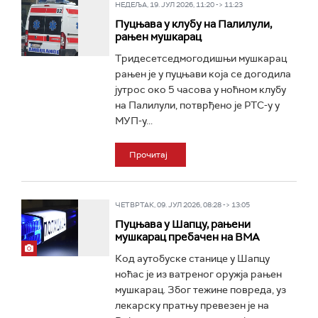
НЕДЕЉА, 19. ЈУЛ 2026, 11:20 -> 11:23
Пуцњава у клубу на Палилули,
рањен мушкарац
Тридесетседмогодишњи мушкарац
рањен је у пуцњави која се догодила
јутрос око 5 часова у ноћном клубу
на Палилули, потврђено је РТС-у у
МУП-у...
Прочитај
ЧЕТВРТАК, 09. ЈУЛ 2026, 08:28 -> 13:05
Пуцњава у Шапцу, рањени
мушкарац пребачен на ВМА
Код аутобуске станице у Шапцу
ноћас је из ватреног оружја рањен
мушкарац. Због тежине повреда, уз
лекарску пратњу превезен је на