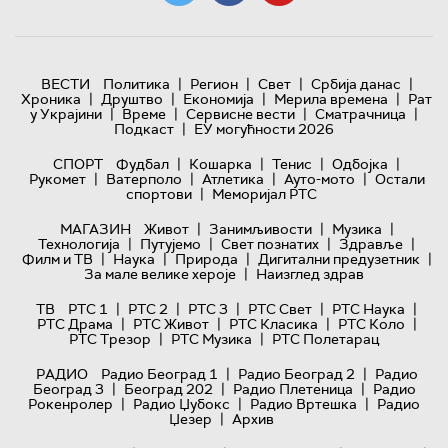
|
|
|
|
ВЕСТИ
Политика
Регион
Свет
Србија данас
|
|
|
|
Хроника
Друштво
Економија
Мерила времена
Рат
|
|
|
|
у Украјини
Време
Сервисне вести
Сматрачница
|
Подкаст
ЕУ могућности 2026
|
|
|
|
СПОРТ
Фудбал
Кошарка
Тенис
Одбојка
|
|
|
|
Рукомет
Ватерполо
Атлетика
Ауто-мото
Остали
|
спортови
Меморијал РТС
|
|
|
МАГАЗИН
Живот
Занимљивости
Музика
|
|
|
|
Технологијa
Путујемо
Свет познатих
Здравље
|
|
|
|
Филм и ТВ
Наука
Природа
Дигитални предузетник
|
За мале велике хероје
Наизглед здрав
|
|
|
|
|
ТВ
РТС 1
РТС 2
РТС 3
РТС Свет
РТС Наука
|
|
|
|
РТС Драма
РТС Живот
РТС Класика
РТС Коло
|
|
РТС Трезор
РТС Музика
РТС Полетарац
|
|
РАДИО
Радио Београд 1
Радио Београд 2
Радио
|
|
|
Београд 3
Београд 202
Радио Плетеница
Радио
|
|
|
Рокенролер
Радио Џубокс
Радио Вртешка
Радио
|
Џезер
Архив