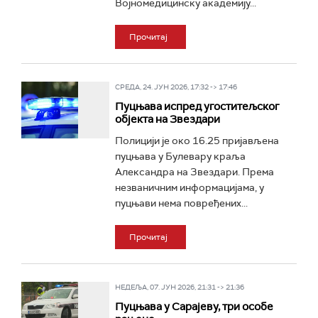
Војномедицинску академију...
Прочитај
СРЕДА, 24. ЈУН 2026, 17:32 -> 17:46
Пуцњава испред угоститељског
објекта на Звездари
Полицији је око 16.25 пријављена
пуцњава у Булевару краља
Александра на Звездари. Према
незваничним информацијама, у
пуцњави нема повређених...
Прочитај
НЕДЕЉА, 07. ЈУН 2026, 21:31 -> 21:36
Пуцњава у Сарајеву, три особе