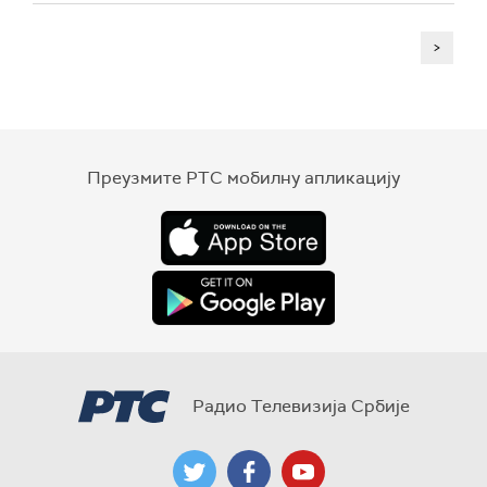
>
Преузмите РТС мобилну апликацију
Радио Телевизија Србије